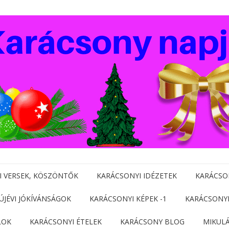
I VERSEK, KÖSZÖNTŐK
KARÁCSONYI IDÉZETEK
KARÁCSO
 ÚJÉVI JÓKÍVÁNSÁGOK
KARÁCSONYI KÉPEK -1
KARÁCSONYI
LOK
KARÁCSONYI ÉTELEK
KARÁCSONY BLOG
MIKUL