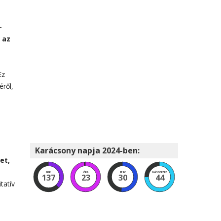
-
 az
Ez
éről,
Karácsony napja 2024-ben:
et,
NAP
ÓRA
PERC
MÁSODPERC
137
23
30
43
tatív