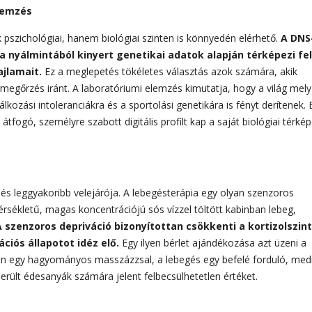
lemzés
szichológiai, hanem biológiai szinten is könnyedén elérhető.
A DNS
 nyálmintából kinyert genetikai adatok alapján térképezi fel
jlamait.
Ez a meglepetés tökéletes választás azok számára, akik
egőrzés iránt. A laboratóriumi elemzés kimutatja, hogy a világ mely
kozási intoleranciákra és a sportolási genetikára is fényt derítenek. 
fogó, személyre szabott digitális profilt kap a saját biológiai térkép
 és leggyakoribb velejárója. A lebegésterápia egy olyan szenzoros
rsékletű, magas koncentrációjú sós vízzel töltött kabinban lebeg,
A szenzoros depriváció bizonyítottan csökkenti a kortizolszint
ciós állapotot idéz elő.
Egy ilyen bérlet ajándékozása azt üzeni a
en egy hagyományos masszázzsal, a lebegés egy befelé forduló, medi
erült édesanyák számára jelent felbecsülhetetlen értéket.