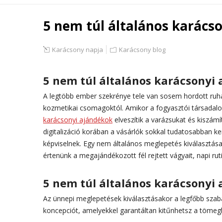
5 nem túl általános karácso
Karácsony napja
Karácsony blog
5 nem túl általános karácsonyi 
A legtöbb ember szekrénye tele van sosem hordott ruh
kozmetikai csomagoktól. Amikor a fogyasztói társadalom
karácsonyi ajándékok
elveszítik a varázsukat és kiszámí
digitalizáció korában a vásárlók sokkal tudatosabban k
képviselnek. Egy nem általános meglepetés kiválasztása
értenünk a megajándékozott fél rejtett vágyait, napi ru
5 nem túl általános karácsonyi
Az ünnepi meglepetések kiválasztásakor a legfőbb szab
koncepciót, amelyekkel garantáltan kitűnhetsz a tömegb