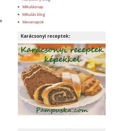
Mikulásnap
Mikulás blog
ai
Mesenapok
Karácsonyi receptek: