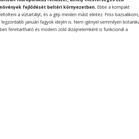
 növények fejlődését beltéri környezetben.
Ebbe a kompakt
ltölteni a víztartályt, és a gép minden mást elintéz. Friss bazsalikom,
legzordabb januári fagyok idején is. Nem igényel semmilyen botanik
en fenntartható és modern zöld dizájnelemként is funkcionál a