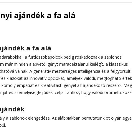
nyi ajándék a fa alá
ajándék a fa alá
adarabokkal, a fürdőszobapolcok pedig roskadoznak a sablonos
 már minden alapvető igényt maradéktalanul kielégít, a klasszikus
thatóvá válnak. A generatív mesterséges intelligencia és a felgyorsult
eresik azokat az innovatív opciókat, amelyek valódi, megfogható érték
 komoly empátiát és kreativitást igényel az ajándékozó részéről. Meg 
tinját és személyiségfejlődési céljait ahhoz, hogy valódi örömet okozz
 ajándék
ály a sablonok elengedése. Az alábbiakban bemutatunk öt olyan egye
ől.