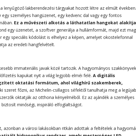
a lenyűgöző lakberendezési tárgyakat hozott létre az elmúlt években
ly egy személyes hangüzenet, egy kedvenc dal vagy egy fontos
ormában.
Ez a művészeti alkotás a láthatatlan hangokat alakítja
nd egy üzenetet, a szoftver generálja a hullámformát, majd ezt ma
egy speciális kódolást is elhelyez a képen, amelyet okostelefonnal
tja az eredeti hangfelvételt.
rtékesebb immateriális javak közé tartozik. A hagyományos szakkönyve
fizetés kapukat nyit a világ legjobb elméi felé.
A digitális
zített oktatási formátum, ahol világhírű szakemberek,
i szeret főzni, az Michelin-csillagos séfektől tanulhatja meg a legúja
es szerzők oktatják az otthona kényelméből. Ez az ajándék a személyes
iztosít minőségi, inspiráló elfoglaltságot.
et, azonban a városi lakásokban ritkán adottak a feltételek a hagyom
matizált hidroponikus rendszer, amely mesterséges LED