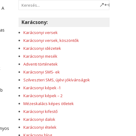
. A
Karácsony:
gas
Karácsonyi versek
Karácsonyi versek, köszöntők
Karácsonyi idézetek
Karácsonyi mesék
Adventi történetek
k
Karácsonyi SMS- ek
Szilveszteri SMS, újévi jókívánságok
Karácsonyi képek -1
bb
Karácsonyi képek – 2
Mézeskalács képes ötletek
Karácsonyi kifestő
Karácsonyi dalok
Karácsonyi ételek
ányos
Karácsony blog