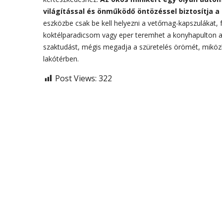
világítással és önműködő öntözéssel biztosítja a
eszközbe csak be kell helyezni a vetőmag-kapszulákat, fe
koktélparadicsom vagy eper teremhet a konyhapulton a 
szaktudást, mégis megadja a szüretelés örömét, miközb
lakótérben.
Post Views:
322