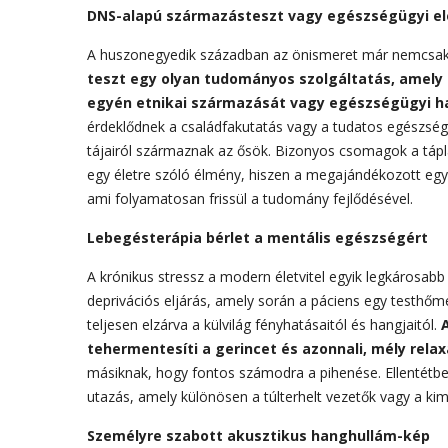
DNS-alapú származásteszt vagy egészségügyi e
A huszonegyedik században az önismeret már nemcsak p
teszt egy olyan tudományos szolgáltatás, amely a
egyén etnikai származását vagy egészségügyi ha
érdeklődnek a családfakutatás vagy a tudatos egészségm
tájairól származnak az ősök. Bizonyos csomagok a táplál
egy életre szóló élmény, hiszen a megajándékozott egy át
ami folyamatosan frissül a tudomány fejlődésével.
Lebegésterápia bérlet a mentális egészségért
A krónikus stressz a modern életvitel egyik legkárosabb
deprivációs eljárás, amely során a páciens egy testhőmé
teljesen elzárva a külvilág fényhatásaitól és hangjaitól.
tehermentesíti a gerincet és azonnali, mély relaxá
másiknak, hogy fontos számodra a pihenése. Ellentétb
utazás, amely különösen a túlterhelt vezetők vagy a kim
Személyre szabott akusztikus hanghullám-kép