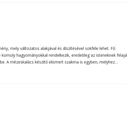
, mely változatos alakjával és díszítésével sokféle lehet. Fő
se komoly hagyományokkal rendelkezik, eredetileg az isteneknek felajá
e be. A mézeskalács készítő elismert szakma is egyben, melyhez…