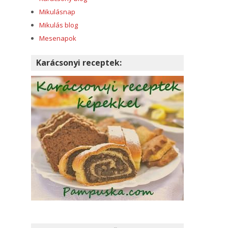
Mikulásnap
Mikulás blog
Mesenapok
Karácsonyi receptek: