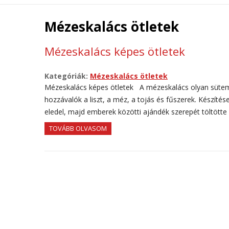
Mézeskalács ötletek
Mézeskalács képes ötletek
Kategóriák:
Mézeskalács ötletek
Mézeskalács képes ötletek A mézeskalács olyan sütemény
hozzávalók a liszt, a méz, a tojás és fűszerek. Készíté
eledel, majd emberek közötti ajándék szerepét töltött
TOVÁBB OLVASOM