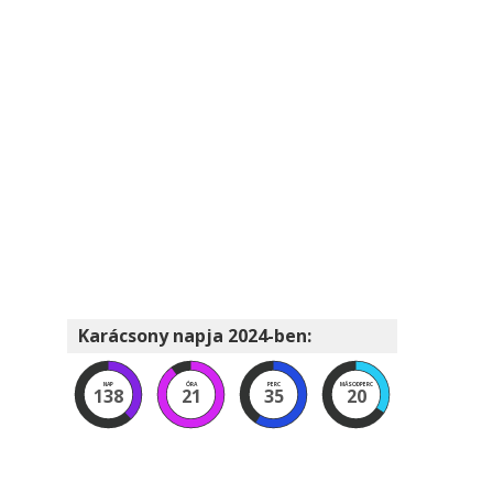
Karácsony napja 2024-ben:
NAP
ÓRA
PERC
MÁSODPERC
138
21
35
19