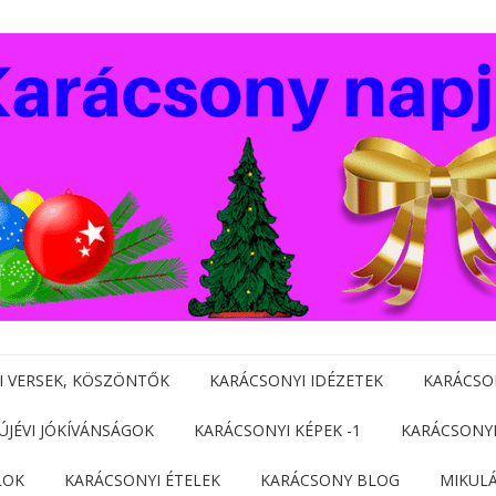
I VERSEK, KÖSZÖNTŐK
KARÁCSONYI IDÉZETEK
KARÁCSO
 ÚJÉVI JÓKÍVÁNSÁGOK
KARÁCSONYI KÉPEK -1
KARÁCSONYI
LOK
KARÁCSONYI ÉTELEK
KARÁCSONY BLOG
MIKUL