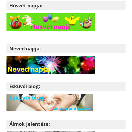
Húsvét napja:
Neved napja:
Esküvői blog:
Álmok jelentése: