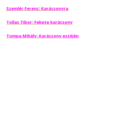
Szemlér Ferenc: Karácsonyra
Tollas Tibor: Fekete karácsony
Tompa Mihály: Karácsony estéjén