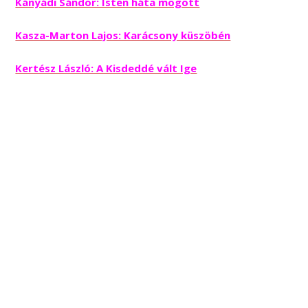
Kányádi Sándor: Isten háta mögött
Kasza-Marton Lajos: Karácsony küszöbén
Kertész László: A Kisdeddé vált Ige