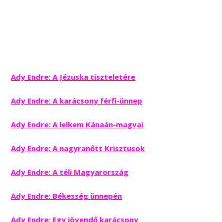
Ady Endre: A Jézuska tiszteletére
Ady Endre: A karácsony férfi-ünnep
Ady Endre: A lelkem Kánaán-magvai
Ady Endre: A nagyranőtt Krisztusok
Ady Endre: A téli Magyarország
Ady Endre: Békesség ünnepén
Ady Endre: Egy jövendő karácsony