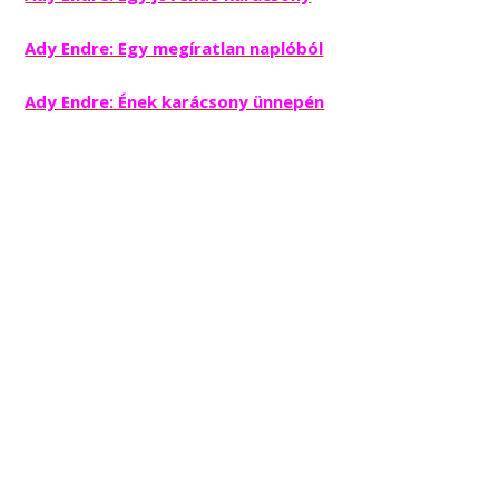
Ady Endre: Egy megíratlan naplóból
Ady Endre: Ének karácsony ünnepén