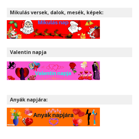
Mikulás versek, dalok, mesék, képek:
Valentin napja
Anyák napjára: