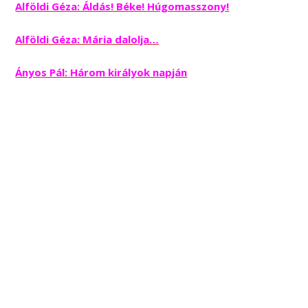
Alföldi Géza: Áldás! Béke! Húgomasszony!
Alföldi Géza: Mária dalolja…
Ányos Pál: Három királyok napján