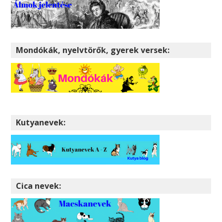
Mondókák, nyelvtörők, gyerek versek:
Kutyanevek:
Cica nevek: