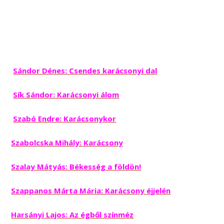
Sándor Dénes: Csendes karácsonyi dal
Sík Sándor: Karácsonyi álom
Szabó Endre: Karácsonykor
Szabolcska Mihály: Karácsony
Szalay Mátyás: Békesség a földön!
Szappanos Márta Mária: Karácsony éjjelén
Harsányi Lajos: Az égből színméz