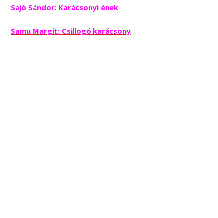
Sajó Sándor: Karácsonyi ének
Samu Margit: Csillogó karácsony