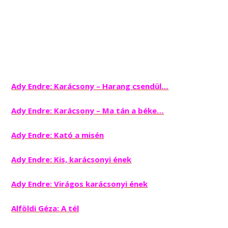
Ady Endre: Karácsony – Harang csendül…
Ady Endre: Karácsony – Ma tán a béke…
Ady Endre: Kató a misén
Ady Endre: Kis, karácsonyi ének
Ady Endre: Virágos karácsonyi ének
Alföldi Géza: A tél