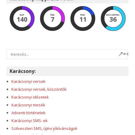
NAP
ÓRA
PERC
MÁSODPERC
140
7
11
35
Karácsony:
Karácsonyi versek
Karácsonyi versek, köszöntők
Karácsonyi idézetek
Karácsonyi mesék
Adventi történetek
Karácsonyi SMS- ek
Szilveszteri SMS, újévi jókívánságok