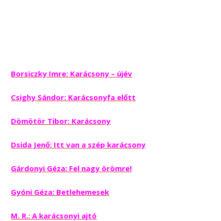
Borsiczky Imre: Karácsony – újév
Csighy Sándor: Karácsonyfa előtt
Dömötör Tibor: Karácsony
Dsida Jenő: Itt van a szép karácsony
Gárdonyi Géza: Fel nagy örömre!
Gyóni Géza: Betlehemesek
M. R.: A karácsonyi ajtó