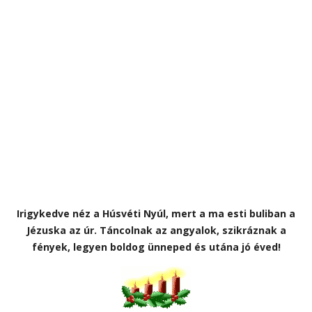
Irigykedve néz a Húsvéti Nyúl, mert a ma esti buliban a
Jézuska az úr. Táncolnak az angyalok, szikráznak a
fények, legyen boldog ünneped és utána jó éved!