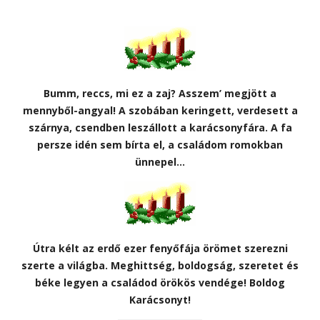
Bumm, reccs, mi ez a zaj? Asszem’ megjött a
mennyből-angyal! A szobában keringett, verdesett a
szárnya, csendben leszállott a karácsonyfára. A fa
persze idén sem bírta el, a családom romokban
ünnepel…
Útra kélt az erdő ezer fenyőfája örömet szerezni
szerte a világba. Meghittség, boldogság, szeretet és
béke legyen a családod örökös vendége! Boldog
Karácsonyt!