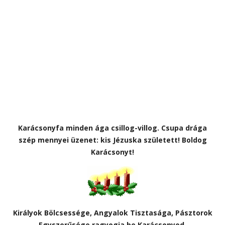
Karácsonyfa minden ága csillog-villog. Csupa drága
szép mennyei üzenet: kis Jézuska született! Boldog
Karácsonyt!
Királyok Bölcsessége, Angyalok Tisztasága, Pásztorok
Egyszerűsége ragyogja be Karácsonyod.