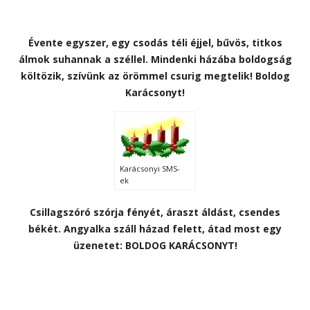
Évente egyszer, egy csodás téli éjjel, bűvös, titkos
álmok suhannak a széllel. Mindenki házába boldogság
költözik, szívünk az örömmel csurig megtelik! Boldog
Karácsonyt!
Karácsonyi SMS-
ek
Csillagszóró szórja fényét, áraszt áldást, csendes
békét. Angyalka száll házad felett, átad most egy
üzenetet: BOLDOG KARÁCSONYT!