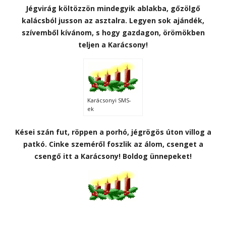
Jégvirág költözzön mindegyik ablakba, gőzölgő
kalácsból jusson az asztalra. Legyen sok ajándék,
szívemből kívánom, s hogy gazdagon, örömökben
teljen a Karácsony!
Karácsonyi SMS-
ek
Kései szán fut, röppen a porhó, jégrögös úton villog a
patkó. Cinke szeméről foszlik az álom, csenget a
csengő itt a Karácsony! Boldog ünnepeket!