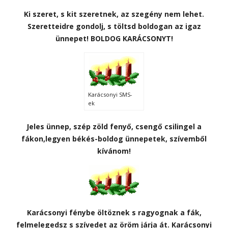
Ki szeret, s kit szeretnek, az szegény nem lehet.
Szeretteidre gondolj, s töltsd boldogan az igaz
ünnepet! BOLDOG KARÁCSONYT!
Karácsonyi SMS-
ek
Jeles ünnep, szép zöld fenyő, csengő csilingel a
fákon,legyen békés-boldog ünnepetek, szívemből
kívánom!
Karácsonyi fénybe öltöznek s ragyognak a fák,
felmelegedsz s szívedet az öröm járja át. Karácsonyi