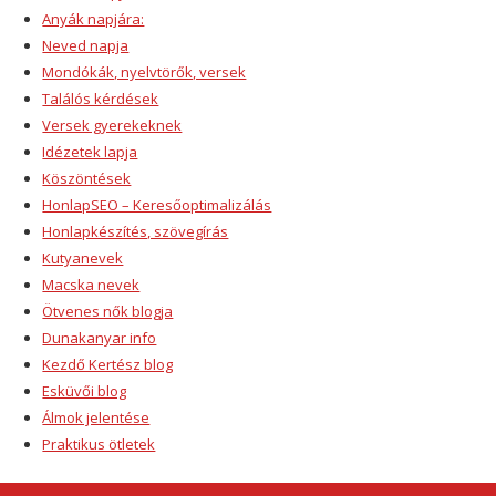
Anyák napjára:
Neved napja
Mondókák, nyelvtörők, versek
Találós kérdések
Versek gyerekeknek
Idézetek lapja
Köszöntések
HonlapSEO – Keresőoptimalizálás
Honlapkészítés, szövegírás
Kutyanevek
Macska nevek
Ötvenes nők blogja
Dunakanyar info
Kezdő Kertész blog
Esküvői blog
Álmok jelentése
Praktikus ötletek