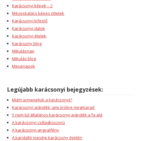
Karácsonyi képek – 2
Mézeskalács képes ötletek
Karácsonyi kifestő
Karácsonyi dalok
Karácsonyi ételek
Karácsony blog
Mikulásnap
Mikulás blog
Mesenapok
Legújabb karácsonyi bejegyzések:
Miért ünnepeljük a karácsonyt?
Karácsonyi ajándék, ami örökre megmarad
5 nem túl általános karácsonyi ajándék a fa alá
A karácsonyi csillagkoszorú
A karácsonyi angyalfény
A kandalló meséje karácsony éjjelén