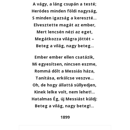
A vágy, a láng csupán a testé;
Heródes minden földi nagyság,
S minden igazság a kereszté…
Elvesztette magát az ember,
Mert lencsén nézi az eget,
Megátkozza világra jöttét –
Beteg a világ, nagy beteg…
Ember ember ellen csatázik,
Mi egyesítsen, nincsen eszme,
Rommá dőlt a Messiás háza,
Tanítása, erkölcse veszve…
Oh, de hogy állattá süllyedjen,
Kinek lelke volt, nem lehet!…
Hatalmas Ég, új Messiást küldj:
Beteg a világ, nagy beteg!…
1899