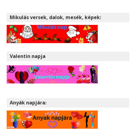
Mikulás versek, dalok, mesék, képek:
Valentin napja
Anyák napjára: