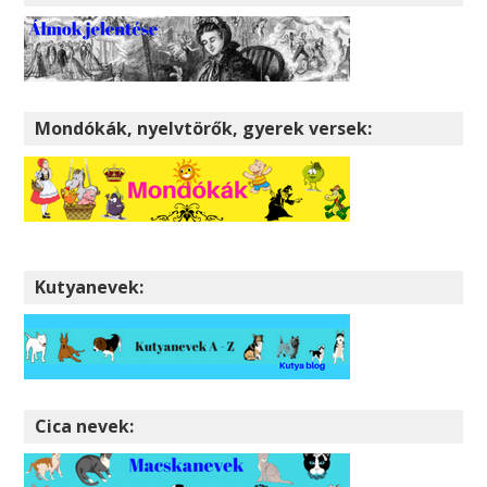
Mondókák, nyelvtörők, gyerek versek:
Kutyanevek:
Cica nevek: