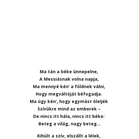
Ma tán a béke ünnepelne,
A Messiásnak volna napja,
Ma mennyé kén’ a földnek válni,
Hogy megváltóját béfogadja.
Ma úgy kén’, hogy egymást öleljék
Szívükre mind az emberek –
De nincs itt hála, nincs itt béke:
Beteg a világ, nagy beteg…
Kihült a szív, elszállt a lélek,