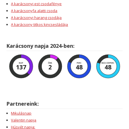
A karácsonyi est csodafénye
A karácsonyfa alatti csoda
A karácsonyi harang csodája
A karácsony titkos kincsesládája
Karácsony napja 2024-ben:
NAP
ÓRA
PERC
MÁSODPERC
137
2
48
47
Partnereink:
Mikulásnap
Valentin napja
Húsvét napja: