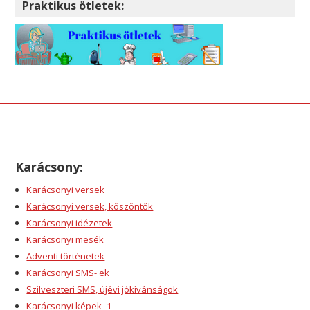
Praktikus ötletek:
Karácsony:
Karácsonyi versek
Karácsonyi versek, köszöntők
Karácsonyi idézetek
Karácsonyi mesék
Adventi történetek
Karácsonyi SMS- ek
Szilveszteri SMS, újévi jókívánságok
Karácsonyi képek -1