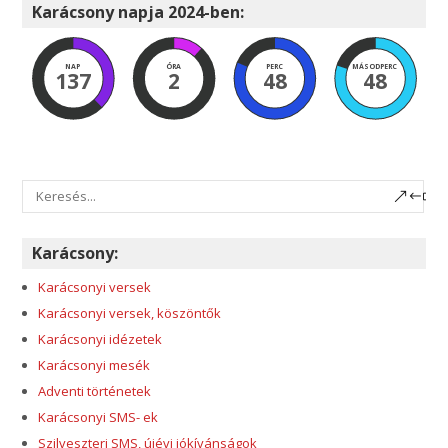
Karácsony napja 2024-ben:
NAP
ÓRA
PERC
MÁSODPERC
137
2
48
47
Karácsony:
Karácsonyi versek
Karácsonyi versek, köszöntők
Karácsonyi idézetek
Karácsonyi mesék
Adventi történetek
Karácsonyi SMS- ek
Szilveszteri SMS, újévi jókívánságok