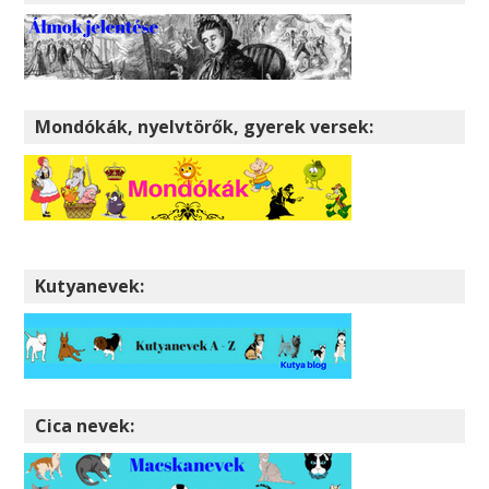
Mondókák, nyelvtörők, gyerek versek:
Kutyanevek:
Cica nevek: