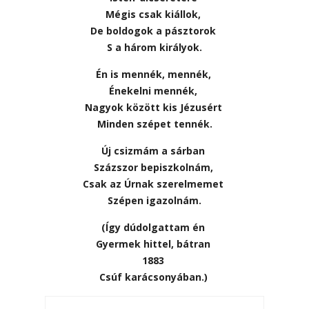
Mégis csak kiállok,
De boldogok a pásztorok
S a három királyok.
Én is mennék, mennék,
Énekelni mennék,
Nagyok között kis Jézusért
Minden szépet tennék.
Új csizmám a sárban
Százszor bepiszkolnám,
Csak az Úrnak szerelmemet
Szépen igazolnám.
(Így dúdolgattam én
Gyermek hittel, bátran
1883
Csúf karácsonyában.)