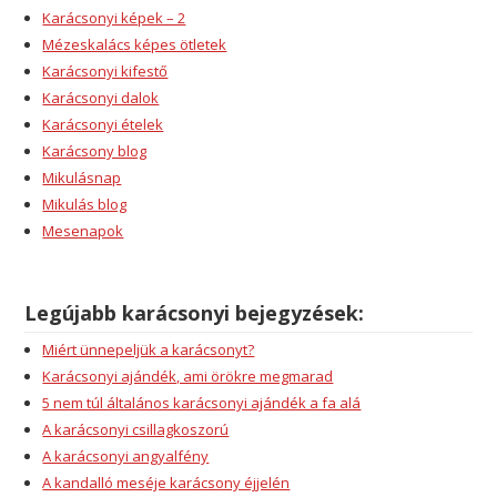
Karácsonyi képek – 2
Mézeskalács képes ötletek
Karácsonyi kifestő
Karácsonyi dalok
Karácsonyi ételek
Karácsony blog
Mikulásnap
Mikulás blog
Mesenapok
Legújabb karácsonyi bejegyzések:
Miért ünnepeljük a karácsonyt?
Karácsonyi ajándék, ami örökre megmarad
5 nem túl általános karácsonyi ajándék a fa alá
A karácsonyi csillagkoszorú
A karácsonyi angyalfény
A kandalló meséje karácsony éjjelén