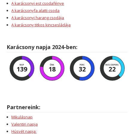
A karácsonyi est csodafénye
A karácsonyfa alatti csoda
A karácsonyi harang csodája
A karácsony titkos kincsesládája
Karácsony napja 2024-ben:
NAP
ÓRA
PERC
MÁSODPERC
139
18
32
22
Partnereink:
Mikulásnap
Valentin napja
Húsvét napja: