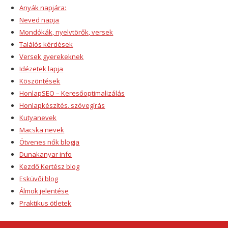
Anyák napjára:
Neved napja
Mondókák, nyelvtörők, versek
Találós kérdések
Versek gyerekeknek
Idézetek lapja
Köszöntések
HonlapSEO – Keresőoptimalizálás
Honlapkészítés, szövegírás
Kutyanevek
Macska nevek
Ötvenes nők blogja
Dunakanyar info
Kezdő Kertész blog
Esküvői blog
Álmok jelentése
Praktikus ötletek