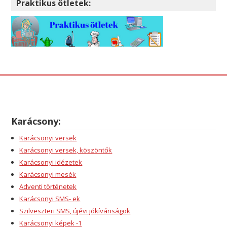
Praktikus ötletek:
Karácsony:
Karácsonyi versek
Karácsonyi versek, köszöntők
Karácsonyi idézetek
Karácsonyi mesék
Adventi történetek
Karácsonyi SMS- ek
Szilveszteri SMS, újévi jókívánságok
Karácsonyi képek -1