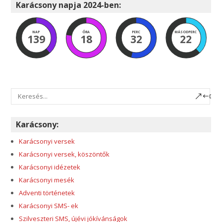
Karácsony napja 2024-ben:
NAP
ÓRA
PERC
MÁSODPERC
139
18
32
22
Karácsony:
Karácsonyi versek
Karácsonyi versek, köszöntők
Karácsonyi idézetek
Karácsonyi mesék
Adventi történetek
Karácsonyi SMS- ek
Szilveszteri SMS, újévi jókívánságok