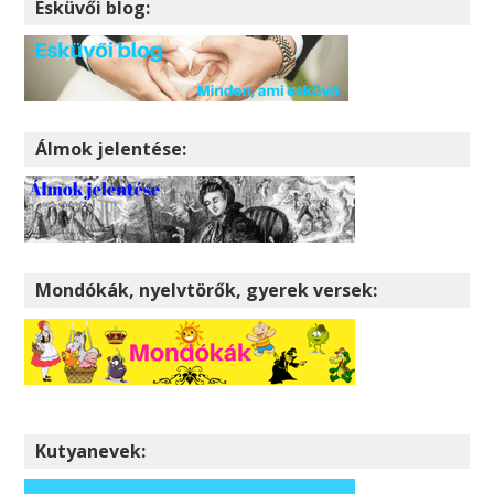
Esküvői blog:
Álmok jelentése:
Mondókák, nyelvtörők, gyerek versek:
Kutyanevek: