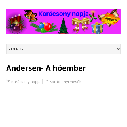
Andersen- A hóember
Karácsony napja
Karácsonyi mesék