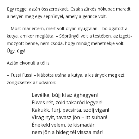
Egy reggel aztán összeroskadt. Csak szürkés hókupac maradt
a helyén meg egy seprűnyél, amely a gerince volt.
– Most már értem, mért volt olyan nyugtalan – bólogatott a
kutya, amikor meglátta. – Söprűnyél volt a testében, az izgett-
mozgott benne, nem csoda, hogy mindig mehetnékje volt.
Úgy, úgy!
Aztán elvonult a tél is.
– Fuss! Fuss! – kiáltotta utána a kutya, a kislányok meg ezt
zöngicsélték az udvaron:
Levélke, bújj ki az ághegyen!
Füves rét, zöld takaród legyen!
Kakukk, fürj, pacsirta, szólj vígan!
Virág nyit, tavasz jön – itt suhan!
Énekeld velem, te kismadár:
nem jön a hideg tél vissza már!