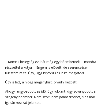
– Komisz betegség ez, hát még egy hóembernek! – mondta
részvéttel a kutya. – Engem is elővett, de szerencsésen
túlestem rajta. Úgy, úgy! Időfordulás lesz, meglátod!
Úgy is lett, a hideg megenyhült, olvadni kezdett.
Ahogy langyosodott az idő, úgy rokkant, úgy soványodott a
szegény hóember. Nem szólt, nem panaszkodott, s ez már
igazán rosszat jelentett.