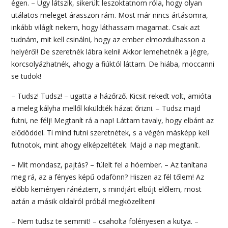
égen. – Úgy látszik, sikerült leszoktatnom róla, hogy olyan
utálatos meleget árasszon rám. Most már nincs ártásomra,
inkább világít nekem, hogy láthassam magamat. Csak azt
tudnám, mit kell csinálni, hogy az ember elmozdulhasson a
helyéről! De szeretnék lábra kelni! Akkor lemehetnék a jégre,
korcsolyázhatnék, ahogy a fiúktól láttam. De hiába, moccanni
se tudok!
– Tudsz! Tudsz! – ugatta a házőrző. Kicsit rekedt volt, amióta
a meleg kályha mellől kiküldték házat őrizni. – Tudsz majd
futni, ne félj! Megtanít rá a nap! Láttam tavaly, hogy elbánt az
elődöddel. Ti mind futni szeretnétek, s a végén másképp kell
futnotok, mint ahogy elképzeltétek. Majd a nap megtanít.
– Mit mondasz, pajtás? – fülelt fel a hóember. – Az tanítana
meg rá, az a fényes képű odafönn? Hiszen az fél tőlem! Az
előbb keményen ránéztem, s mindjárt elbújt előlem, most
aztán a másik oldalról próbál megközelíteni!
– Nem tudsz te semmit! – csaholta fölényesen a kutya. –