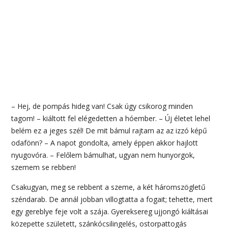
– Hej, de pompás hideg van! Csak úgy csikorog minden
tagom! – kiáltott fel elégedetten a hóember. – Új életet lehel
belém ez a jeges szél! De mit bámul rajtam az az izzó képű
odafönn? – A napot gondolta, amely éppen akkor hajlott
nyugovóra. – Felőlem bámulhat, ugyan nem hunyorgok,
szemem se rebben!
Csakugyan, meg se rebbent a szeme, a két háromszögletű
széndarab. De annál jobban villogtatta a fogait; tehette, mert
egy gereblye feje volt a szája. Gyereksereg ujjongó kiáltásai
közepette született, szánkócsilingelés, ostorpattogás