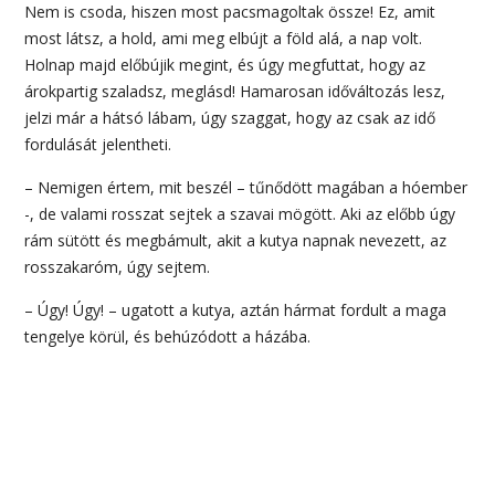
Nem is csoda, hiszen most pacsmagoltak össze! Ez, amit
most látsz, a hold, ami meg elbújt a föld alá, a nap volt.
Holnap majd előbújik megint, és úgy megfuttat, hogy az
árokpartig szaladsz, meglásd! Hamarosan időváltozás lesz,
jelzi már a hátsó lábam, úgy szaggat, hogy az csak az idő
fordulását jelentheti.
– Nemigen értem, mit beszél – tűnődött magában a hóember
-, de valami rosszat sejtek a szavai mögött. Aki az előbb úgy
rám sütött és megbámult, akit a kutya napnak nevezett, az
rosszakaróm, úgy sejtem.
– Úgy! Úgy! – ugatott a kutya, aztán hármat fordult a maga
tengelye körül, és behúzódott a házába.