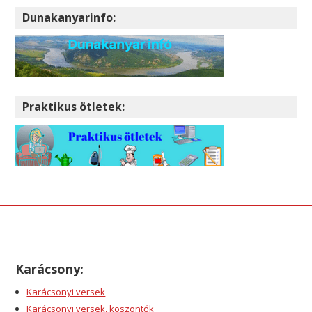
Dunakanyarinfo:
Praktikus ötletek:
Karácsony:
Karácsonyi versek
Karácsonyi versek, köszöntők