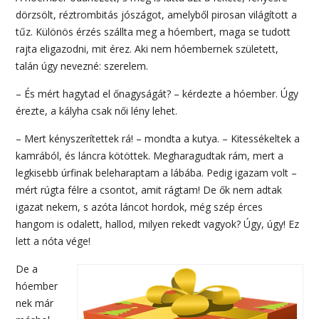
dörzsölt, réztrombitás jószágot, amelyből pirosan világított a
tűz. Különös érzés szállta meg a hóembert, maga se tudott
rajta eligazodni, mit érez. Aki nem hóembernek született,
talán úgy nevezné: szerelem.
– És mért hagytad el őnagyságát? – kérdezte a hóember. Úgy
érezte, a kályha csak női lény lehet.
– Mert kényszerítettek rá! – mondta a kutya. – Kitessékeltek a
kamrából, és láncra kötöttek. Megharagudtak rám, mert a
legkisebb úrfinak beleharaptam a lábába. Pedig igazam volt –
mért rúgta félre a csontot, amit rágtam! De ők nem adtak
igazat nekem, s azóta láncot hordok, még szép érces
hangom is odalett, hallod, milyen rekedt vagyok? Úgy, úgy! Ez
lett a nóta vége!
De a
hóember
nek már