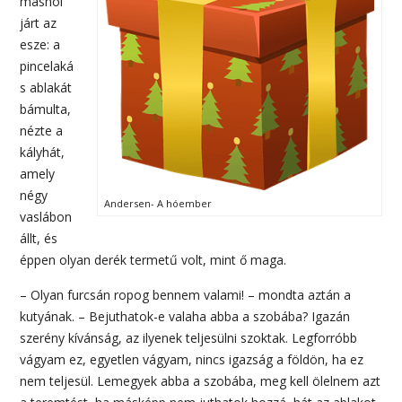
máshol
járt az
esze: a
pincelaká
s ablakát
bámulta,
nézte a
kályhát,
amely
négy
Andersen- A hóember
vaslábon
állt, és
éppen olyan derék termetű volt, mint ő maga.
– Olyan furcsán ropog bennem valami! – mondta aztán a
kutyának. – Bejuthatok-e valaha abba a szobába? Igazán
szerény kívánság, az ilyenek teljesülni szoktak. Legforróbb
vágyam ez, egyetlen vágyam, nincs igazság a földön, ha ez
nem teljesül. Lemegyek abba a szobába, meg kell ölelnem azt