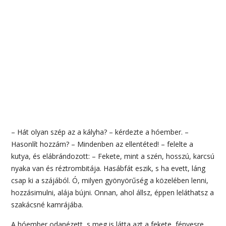
– Hát olyan szép az a kályha? – kérdezte a hóember. –
Hasonlít hozzám? – Mindenben az ellentéted! – felelte a
kutya, és elábrándozott: – Fekete, mint a szén, hosszú, karcsú
nyaka van és réztrombitája. Hasábfát eszik, s ha evett, láng
csap ki a szájából. Ó, milyen gyönyörűség a közelében lenni,
hozzásimulni, alája bújni. Onnan, ahol állsz, éppen leláthatsz a
szakácsné kamrájába.
A hóember odanézett, s meg is látta azt a fekete, fényesre