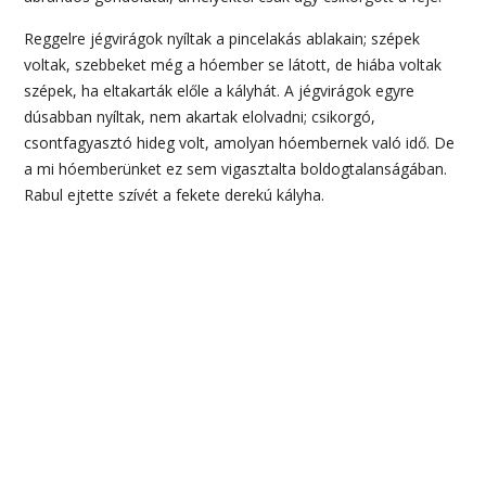
Reggelre jégvirágok nyíltak a pincelakás ablakain; szépek
voltak, szebbeket még a hóember se látott, de hiába voltak
szépek, ha eltakarták előle a kályhát. A jégvirágok egyre
dúsabban nyíltak, nem akartak elolvadni; csikorgó,
csontfagyasztó hideg volt, amolyan hóembernek való idő. De
a mi hóemberünket ez sem vigasztalta boldogtalanságában.
Rabul ejtette szívét a fekete derekú kályha.