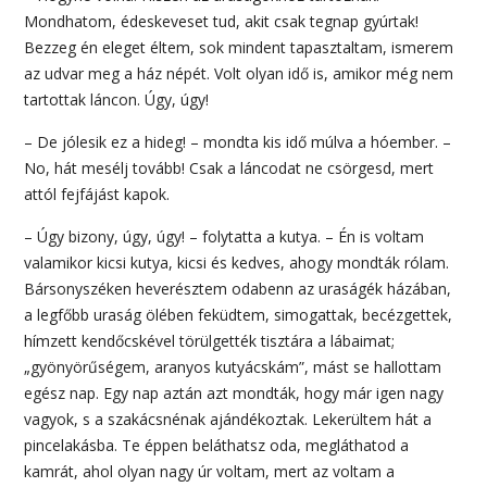
Mondhatom, édeskeveset tud, akit csak tegnap gyúrtak!
Bezzeg én eleget éltem, sok mindent tapasztaltam, ismerem
az udvar meg a ház népét. Volt olyan idő is, amikor még nem
tartottak láncon. Úgy, úgy!
– De jólesik ez a hideg! – mondta kis idő múlva a hóember. –
No, hát mesélj tovább! Csak a láncodat ne csörgesd, mert
attól fejfájást kapok.
– Úgy bizony, úgy, úgy! – folytatta a kutya. – Én is voltam
valamikor kicsi kutya, kicsi és kedves, ahogy mondták rólam.
Bársonyszéken heverésztem odabenn az uraságék házában,
a legfőbb uraság ölében feküdtem, simogattak, becézgettek,
hímzett kendőcskével törülgették tisztára a lábaimat;
„gyönyörűségem, aranyos kutyácskám”, mást se hallottam
egész nap. Egy nap aztán azt mondták, hogy már igen nagy
vagyok, s a szakácsnénak ajándékoztak. Lekerültem hát a
pincelakásba. Te éppen beláthatsz oda, megláthatod a
kamrát, ahol olyan nagy úr voltam, mert az voltam a