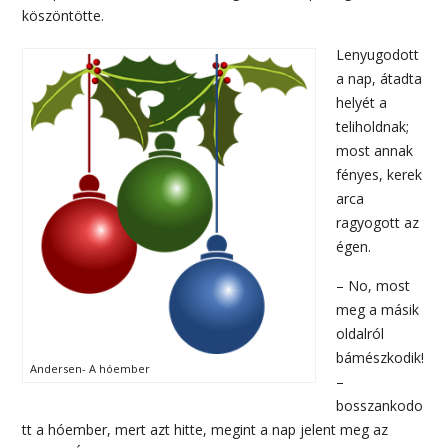
köszöntötte.
Lenyugodott
a nap, átadta
helyét a
teliholdnak;
most annak
fényes, kerek
arca
ragyogott az
égen.
– No, most
meg a másik
oldalról
bámészkodik!
Andersen- A hóember
–
bosszankodo
tt a hóember, mert azt hitte, megint a nap jelent meg az