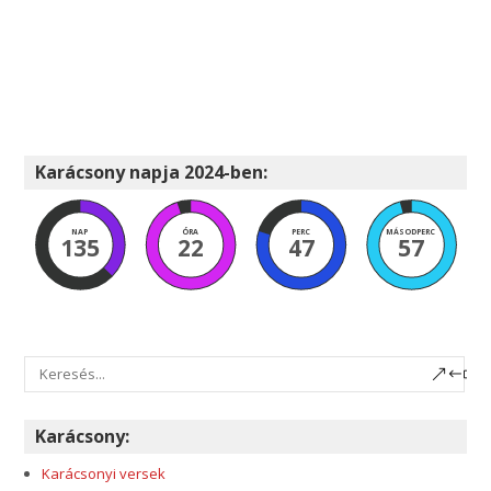
Karácsony napja 2024-ben:
NAP
ÓRA
PERC
MÁSODPERC
135
22
47
56
Karácsony:
Karácsonyi versek