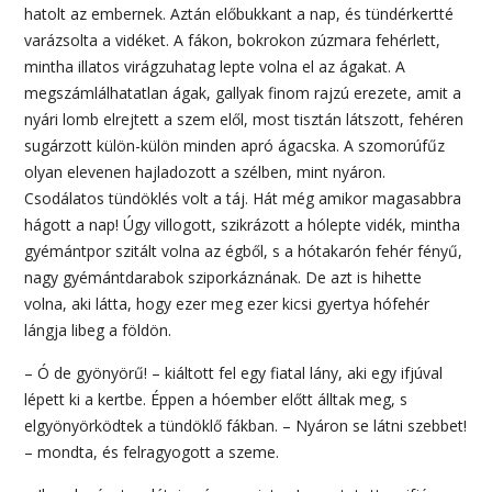
hatolt az embernek. Aztán előbukkant a nap, és tündérkertté
varázsolta a vidéket. A fákon, bokrokon zúzmara fehérlett,
mintha illatos virágzuhatag lepte volna el az ágakat. A
megszámlálhatatlan ágak, gallyak finom rajzú erezete, amit a
nyári lomb elrejtett a szem elől, most tisztán látszott, fehéren
sugárzott külön-külön minden apró ágacska. A szomorúfűz
olyan elevenen hajladozott a szélben, mint nyáron.
Csodálatos tündöklés volt a táj. Hát még amikor magasabbra
hágott a nap! Úgy villogott, szikrázott a hólepte vidék, mintha
gyémántpor szitált volna az égből, s a hótakarón fehér fényű,
nagy gyémántdarabok sziporkáznának. De azt is hihette
volna, aki látta, hogy ezer meg ezer kicsi gyertya hófehér
lángja libeg a földön.
– Ó de gyönyörű! – kiáltott fel egy fiatal lány, aki egy ifjúval
lépett ki a kertbe. Éppen a hóember előtt álltak meg, s
elgyönyörködtek a tündöklő fákban. – Nyáron se látni szebbet!
– mondta, és felragyogott a szeme.