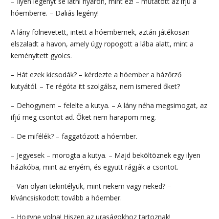
– Ilyen legényt se látni nyáron, mint ez! – mutatott az ifjú a
hóemberre. – Daliás legény!
A lány fölnevetett, intett a hóembernek, aztán játékosan
elszaladt a havon, amely úgy ropogott a lába alatt, mint a
keményített gyolcs.
– Hát ezek kicsodák? – kérdezte a hóember a házőrző
kutyától. – Te régóta itt szolgálsz, nem ismered őket?
– Dehogynem – felelte a kutya. – A lány néha megsimogat, az
ifjú meg csontot ad. Őket nem harapom meg.
– De mifélék? – faggatózott a hóember.
– Jegyesek – morogta a kutya. – Majd beköltöznek egy ilyen
házikóba, mint az enyém, és együtt rágják a csontot.
– Van olyan tekintélyük, mint nekem vagy neked? –
kíváncsiskodott tovább a hóember.
– Hogyne volna! Hiszen az uraságokhoz tartoznak!