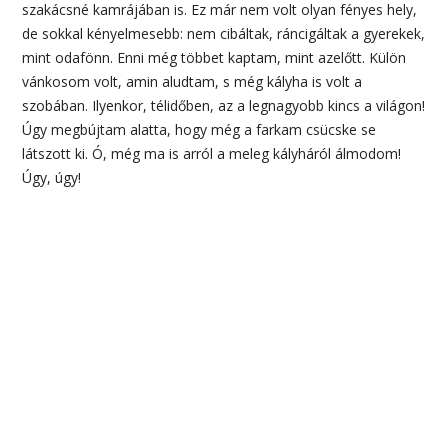
szakácsné kamrájában is. Ez már nem volt olyan fényes hely,
de sokkal kényelmesebb: nem cibáltak, ráncigáltak a gyerekek,
mint odafönn. Enni még többet kaptam, mint azelőtt. Külön
vánkosom volt, amin aludtam, s még kályha is volt a
szobában. Ilyenkor, télidőben, az a legnagyobb kincs a világon!
Úgy megbújtam alatta, hogy még a farkam csücske se
látszott ki. Ó, még ma is arról a meleg kályháról álmodom!
Úgy, úgy!