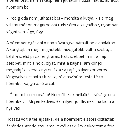
a teremtést, ha másképp nem juthatok hozzá, hát az ablakot
nyomom be!
– Pedig oda nem juthatsz be! – mondta a kutya. – Ha meg
valami módon mégis hozzá tudsz érni a kályhához, nyomban
véged van. Úgy, úgy!
A hóember egész álló nap sóvárogva bámult be az ablakon.
Alkonytájban még meghittebb, hívogatóbb volt a szoba, a
kályha szelíd piros fényt árasztott, szebbet, mint a nap,
szebbet, mint a hold, olyat, mint a kályha, amikor jól
megrakják. Néha kinyitották az ajtaját, s ilyenkor vörös
lángnyelvek csaptak ki rajta, rózsaszínűre festették a
hóember vágyakozó arcát.
– Ó, nem bírom tovább! Nem élhetek nélküle! – sóvárgott a
hóember. – Milyen kedves, és milyen jól illik neki, ha kiölti a
nyelvét!
Hosszú volt a téli éjszaka, de a hóembert elszórakoztatták
ábrándos gondolatai, amelyektől csak úgy csikorgott a feje.