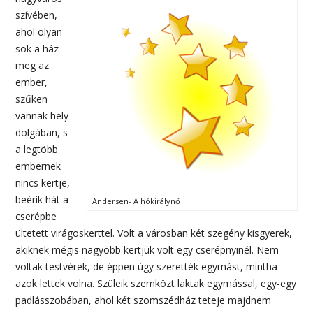
szívében,
ahol olyan
sok a ház
meg az
ember,
szűken
vannak hely
dolgában, s
a legtöbb
embernek
nincs kertje,
beérik hát a
Andersen- A hókirálynő
cserépbe
ültetett virágoskerttel. Volt a városban két szegény kisgyerek,
akiknek mégis nagyobb kertjük volt egy cserépnyinél. Nem
voltak testvérek, de éppen úgy szerették egymást, mintha
azok lettek volna. Szüleik szemközt laktak egymással, egy-egy
padlásszobában, ahol két szomszédház teteje majdnem