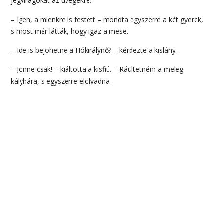
jégvirágokat az üvegekre.
– Igen, a mienkre is festett – mondta egyszerre a két gyerek,
s most már látták, hogy igaz a mese.
– Ide is bejöhetne a Hókirálynő? – kérdezte a kislány.
– Jönne csak! – kiáltotta a kisfiú. – Ráültetném a meleg
kályhára, s egyszerre elolvadna.