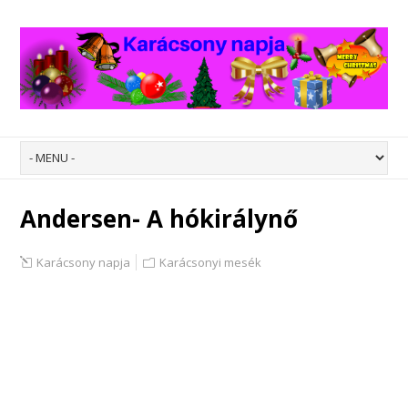
Andersen- A hókirálynő
Karácsony napja
Karácsonyi mesék