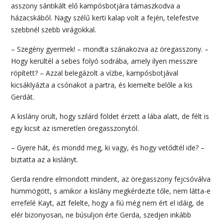
asszony sántikált elő kampósbotjára támaszkodva a
házacskából. Nagy szélű kerti kalap volt a fején, telefestve
szebbnél szebb virágokkal.
– Szegény gyermek! – mondta szánakozva az öregasszony. –
Hogy kerültél a sebes folyó sodrába, amely ilyen messzire
röpített? – Azzal belegázolt a vízbe, kampósbotjával
kicsáklyázta a csónakot a partra, és kiemelte belőle a kis
Gerdát.
A kislány örült, hogy szilárd földet érzett a lába alatt, de félt is
egy kicsit az ismeretlen öregasszonytól.
– Gyere hát, és mondd meg, ki vagy, és hogy vetődtél ide? –
biztatta az a kislányt.
Gerda rendre elmondott mindent, az öregasszony fejcsóválva
hümmögött, s amikor a kislány megkérdezte tőle, nem látta-e
errefelé Kayt, azt felelte, hogy a fiú még nem ért el idáig, de
elér bizonyosan, ne búsuljon érte Gerda, szedjen inkább