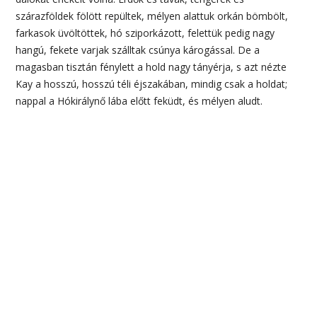
szárazföldek fölött repültek, mélyen alattuk orkán bömbölt,
farkasok üvöltöttek, hó sziporkázott, felettük pedig nagy
hangú, fekete varjak szálltak csúnya károgással. De a
magasban tisztán fénylett a hold nagy tányérja, s azt nézte
Kay a hosszú, hosszú téli éjszakában, mindig csak a holdat;
nappal a Hókirálynő lába előtt feküdt, és mélyen aludt.