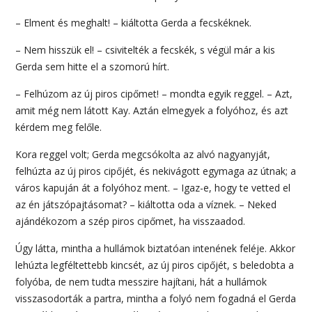
– Elment és meghalt! – kiáltotta Gerda a fecskéknek.
– Nem hisszük el! – csivitelték a fecskék, s végül már a kis
Gerda sem hitte el a szomorú hírt.
– Felhúzom az új piros cipőmet! – mondta egyik reggel. – Azt,
amit még nem látott Kay. Aztán elmegyek a folyóhoz, és azt
kérdem meg felőle.
Kora reggel volt; Gerda megcsókolta az alvó nagyanyját,
felhúzta az új piros cipőjét, és nekivágott egymaga az útnak; a
város kapuján át a folyóhoz ment. – Igaz-e, hogy te vetted el
az én játszópajtásomat? – kiáltotta oda a víznek. – Neked
ajándékozom a szép piros cipőmet, ha visszaadod.
Úgy látta, mintha a hullámok biztatóan intenének feléje. Akkor
lehúzta legféltettebb kincsét, az új piros cipőjét, s beledobta a
folyóba, de nem tudta messzire hajítani, hát a hullámok
visszasodorták a partra, mintha a folyó nem fogadná el Gerda