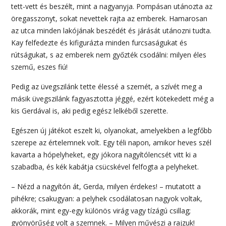
tett-vett és beszélt, mint a nagyanyja. Pompásan utánozta az
öregasszonyt, sokat nevettek rajta az emberek. Hamarosan
az utca minden lakójának beszédét és járását utánozni tudta.
Kay felfedezte és kifigurázta minden furcsaságukat és
rútságukat, s az emberek nem győzték csodálni: milyen éles
szemű, eszes fiú!
Pedig az üvegszilánk tette élessé a szemét, a szívét meg a
másik üvegszilánk fagyasztotta jéggé, ezért kötekedett még a
kis Gerdával is, aki pedig egész
lelkéből szerette.
Egészen új játékot eszelt ki, olyanokat, amelyekben a legfőbb
szerepe az értelemnek volt. Egy téli napon, amikor heves szél
kavarta a hópelyheket, egy jókora nagyítólencsét vitt ki a
szabadba, és kék kabátja csücskével felfogta a pelyheket.
– Nézd a nagyítón át, Gerda, milyen érdekes! – mutatott a
pihékre; csakugyan: a pelyhek csodálatosan nagyok voltak,
akkorák, mint egy-egy különös virág vagy tízágú csillag;
gyönyörűség volt a szemnek. – Milyen művészi a rajzuk!