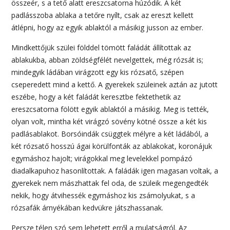
összeér, s a tető alatt ereszcsatorna húzódik. A két
padlásszoba ablaka a tetőre nyílt, csak az ereszt kellett
átlépni, hogy az egyik ablaktól a másikig jusson az ember.
Mindkettőjük szülei földdel tömött faládát állítottak az
ablakukba, abban zöldségfélét nevelgettek, még rózsát is;
mindegyik ládában virágzott egy kis rózsatő, szépen
cseperedett mind a kettő. A gyerekek szüleinek aztán az jutott
eszébe, hogy a két faládát keresztbe fektethetik az
ereszcsatorna fölött egyik ablaktól a másikig. Meg is tették,
olyan volt, mintha két virágzó sövény kötné össze a két kis
padlásablakot. Borsóindák csüggtek mélyre a két ládából, a
két rózsatő hosszú ágai körülfonták az ablakokat, koronájuk
egymáshoz hajolt; virágokkal meg levelekkel pompázó
diadalkapuhoz hasonlítottak. A faládák igen magasan voltak, a
gyerekek nem mászhattak fel oda, de szüleik megengedték
nekik, hogy átvihessék egymáshoz kis zsámolyukat, s a
rózsafák árnyékában kedvükre játszhassanak.
Persze télen szó sem lehetett erről a mulatságról. Az