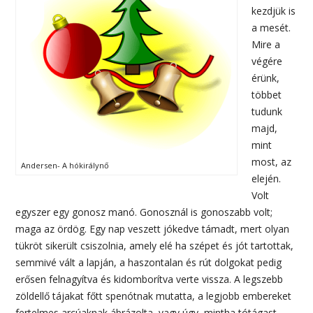
kezdjük is
a mesét.
Mire a
végére
érünk,
többet
tudunk
majd,
mint
most, az
Andersen- A hókirálynő
elején.
Volt
egyszer egy gonosz manó. Gonosznál is gonoszabb volt;
maga az ördög. Egy nap veszett jókedve támadt, mert olyan
tükröt sikerült csiszolnia, amely elé ha szépet és jót tartottak,
semmivé vált a lapján, a haszontalan és rút dolgokat pedig
erősen felnagyítva és kidomborítva verte vissza. A legszebb
zöldellő tájakat főtt spenótnak mutatta, a legjobb embereket
fertelmes arcúaknak ábrázolta, vagy úgy, mintha tótágast