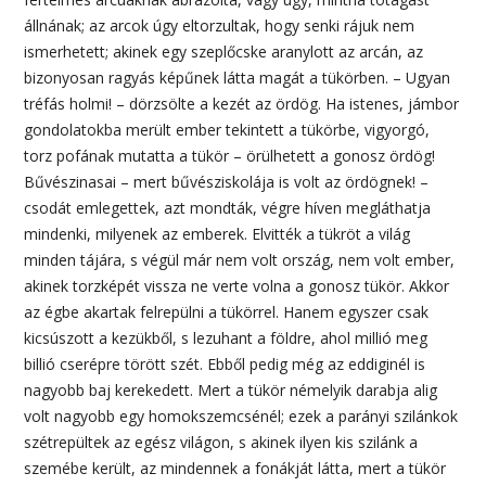
állnának; az arcok úgy eltorzultak, hogy senki rájuk nem
ismerhetett; akinek egy szeplőcske aranylott az arcán, az
bizonyosan ragyás képűnek látta magát a tükörben. – Ugyan
tréfás holmi! – dörzsölte a kezét az ördög. Ha istenes, jámbor
gondolatokba merült ember tekintett a tükörbe, vigyorgó,
torz pofának mutatta a tükör – örülhetett a gonosz ördög!
Bűvészinasai – mert bűvésziskolája is volt az ördögnek! –
csodát emlegettek, azt mondták, végre híven megláthatja
mindenki, milyenek az emberek. Elvitték a tükröt a világ
minden tájára, s végül már nem volt ország, nem volt ember,
akinek torzképét vissza ne verte volna a gonosz tükör. Akkor
az égbe akartak felrepülni a tükörrel. Hanem egyszer csak
kicsúszott a kezükből, s lezuhant a földre, ahol millió meg
billió cserépre törött szét. Ebből pedig még az eddiginél is
nagyobb baj kerekedett. Mert a tükör némelyik darabja alig
volt nagyobb egy homokszemcsénél; ezek a parányi szilánkok
szétrepültek az egész világon, s akinek ilyen kis szilánk a
szemébe került, az mindennek a fonákját látta, mert a tükör