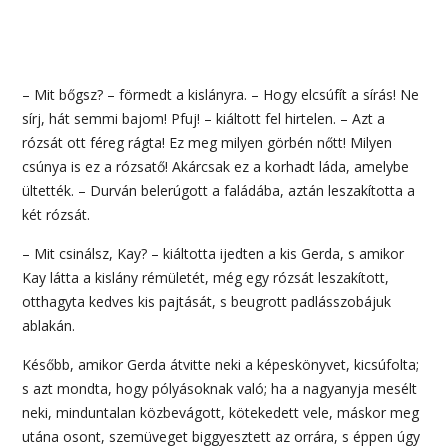
– Mit bőgsz? – förmedt a kislányra. – Hogy elcsúfít a sírás! Ne
sírj, hát semmi bajom! Pfuj! – kiáltott fel hirtelen. – Azt a
rózsát ott féreg rágta! Ez meg milyen görbén nőtt! Milyen
csúnya is ez a rózsatő! Akárcsak ez a korhadt láda, amelybe
ültették. – Durván belerúgott a faládába, aztán leszakította a
két rózsát.
– Mit csinálsz, Kay? – kiáltotta ijedten a kis Gerda, s amikor
Kay látta a kislány rémületét, még egy rózsát leszakított,
otthagyta kedves kis pajtását, s beugrott padlásszobájuk
ablakán.
Később, amikor Gerda átvitte neki a képeskönyvet, kicsúfolta;
s azt mondta, hogy pólyásoknak való; ha a nagyanyja mesélt
neki, minduntalan közbevágott, kötekedett vele, máskor meg
utána osont, szemüveget biggyesztett az orrára, s éppen úgy