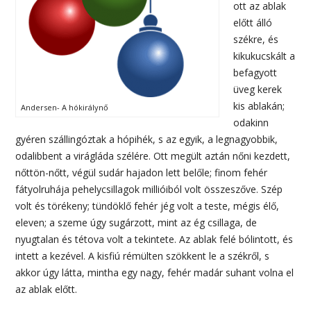
ott az ablak
előtt álló
székre, és
kikukucskált a
befagyott
üveg kerek
kis ablakán;
Andersen- A hókirálynő
odakinn
gyéren szállingóztak a hópihék, s az egyik, a legnagyobbik,
odalibbent a virágláda szélére. Ott megült aztán nőni kezdett,
nőttön-nőtt, végül sudár hajadon lett belőle; finom fehér
fátyolruhája pehelycsillagok millióiból volt összeszőve. Szép
volt és törékeny; tündöklő fehér jég volt a teste, mégis élő,
eleven; a szeme úgy sugárzott, mint az ég csillaga, de
nyugtalan és tétova volt a tekintete. Az ablak felé bólintott, és
intett a kezével. A kisfiú rémülten szökkent le a székről, s
akkor úgy látta, mintha egy nagy, fehér madár suhant volna el
az ablak előtt.