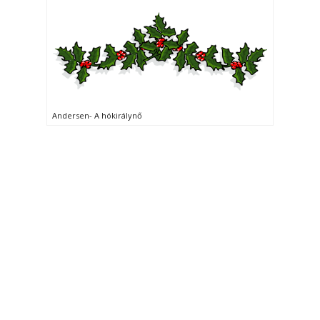
Andersen- A hókirálynő