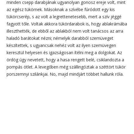
minden csepp darabjának ugyanolyan gonosz ereje volt, mint
az egész tükörnek. Másoknak a szívébe fúródott egy kis
tükörcserép, s az volt a legrettenetesebb, mert a szív jéggé
fagyott tőle. Voltak akkora tükördarabok is, hogy ablakrámába
illeszthették, de ebből az ablakból nem volt tanácsos az arra
haladó barátokat nézni; némelyik darabból szemüveget
készítettek, s ugyancsak nehéz volt az ilyen szemüvegen
keresztül helyesen és igazságosan ítélni meg a dolgokat. Az
ördög úgy nevetett, hogy a hasa rengett belé, csiklandozta a
pompás ötlet. A levegőben még szállingóztak a széttört tükör
porszemnyi szilánkjai. No, majd mindjárt többet hallunk róla.