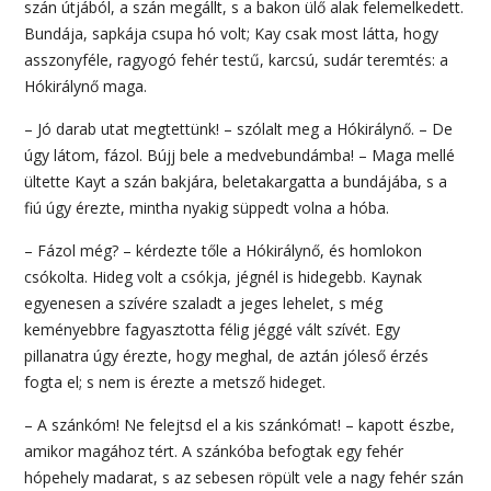
szán útjából, a szán megállt, s a bakon ülő alak felemelkedett.
Bundája, sapkája csupa hó volt; Kay csak most látta, hogy
asszonyféle, ragyogó fehér testű, karcsú, sudár teremtés: a
Hókirálynő maga.
– Jó darab utat megtettünk! – szólalt meg a Hókirálynő. – De
úgy látom, fázol. Bújj bele a medvebundámba! – Maga mellé
ültette Kayt a szán bakjára, beletakargatta a bundájába, s a
fiú úgy érezte, mintha nyakig süppedt volna a hóba.
– Fázol még? – kérdezte tőle a Hókirálynő, és homlokon
csókolta. Hideg volt a csókja, jégnél is hidegebb. Kaynak
egyenesen a szívére szaladt a jeges lehelet, s még
keményebbre fagyasztotta félig jéggé vált szívét. Egy
pillanatra úgy érezte, hogy meghal, de aztán jóleső érzés
fogta el; s nem is érezte a metsző hideget.
– A szánkóm! Ne felejtsd el a kis szánkómat! – kapott észbe,
amikor magához tért. A szánkóba befogtak egy fehér
hópehely madarat, s az sebesen röpült vele a nagy fehér szán