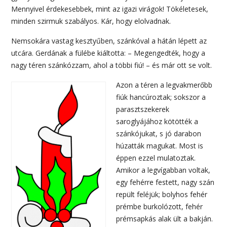
Mennyivel érdekesebbek, mint az igazi virágok! Tökéletesek,
minden szirmuk szabályos. Kár, hogy elolvadnak.
Nemsokára vastag kesztyűben, szánkóval a hátán lépett az
utcára. Gerdának a fülébe kiáltotta: – Megengedték, hogy a
nagy téren szánkózzam, ahol a többi fiú! – és már ott se volt.
Azon a téren a legvakmerőbb
fiúk hancúroztak; sokszor a
parasztszekerek
saroglyájához kötötték a
szánkójukat, s jó darabon
húzatták magukat. Most is
éppen ezzel mulatoztak.
Amikor a legvígabban voltak,
egy fehérre festett, nagy szán
repült feléjük; bolyhos fehér
prémbe burkolózott, fehér
prémsapkás alak ült a bakján.