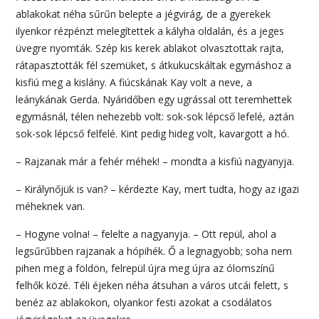
ablakokat néha sűrűn belepte a jégvirág, de a gyerekek
ilyenkor rézpénzt melegítettek a kályha oldalán, és a jeges
üvegre nyomták. Szép kis kerek ablakot olvasztottak rajta,
rátapasztották fél szemüket, s átkukucskáltak egymáshoz a
kisfiú meg a kislány. A fiúcskának Kay volt a neve, a
leánykának Gerda. Nyáridőben egy ugrással ott teremhettek
egymásnál, télen nehezebb volt: sok-sok lépcső lefelé, aztán
sok-sok lépcső felfelé. Kint pedig hideg volt, kavargott a hó.
– Rajzanak már a fehér méhek! – mondta a kisfiú nagyanyja.
– Királynőjük is van? – kérdezte Kay, mert tudta, hogy az igazi
méheknek van.
– Hogyne volna! – felelte a nagyanyja. – Ott repül, ahol a
legsűrűbben rajzanak a hópihék. Ő a legnagyobb; soha nem
pihen meg a földön, felrepül újra meg újra az ólomszínű
felhők közé. Téli éjeken néha átsuhan a város utcái felett, s
benéz az ablakokon, olyankor festi azokat a csodálatos