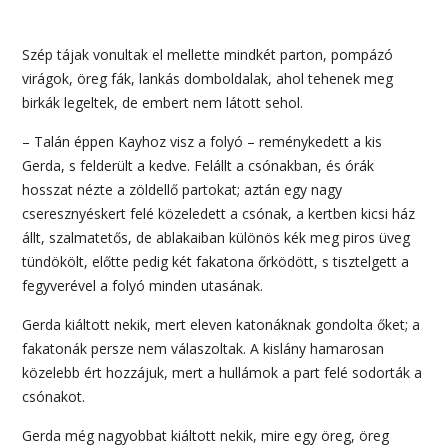
Szép tájak vonultak el mellette mindkét parton, pompázó
virágok, öreg fák, lankás domboldalak, ahol tehenek meg
birkák legeltek, de embert nem látott sehol.
– Talán éppen Kayhoz visz a folyó – reménykedett a kis
Gerda, s felderült a kedve. Felállt a csónakban, és órák
hosszat nézte a zöldellő partokat; aztán egy nagy
cseresznyéskert felé közeledett a csónak, a kertben kicsi ház
állt, szalmatetős, de ablakaiban különös kék meg piros üveg
tündökölt, előtte pedig két fakatona őrködött, s tisztelgett a
fegyverével a folyó minden utasának.
Gerda kiáltott nekik, mert eleven katonáknak gondolta őket; a
fakatonák persze nem válaszoltak. A kislány hamarosan
közelebb ért hozzájuk, mert a hullámok a part felé sodorták a
csónakot.
Gerda még nagyobbat kiáltott nekik, mire egy öreg, öreg