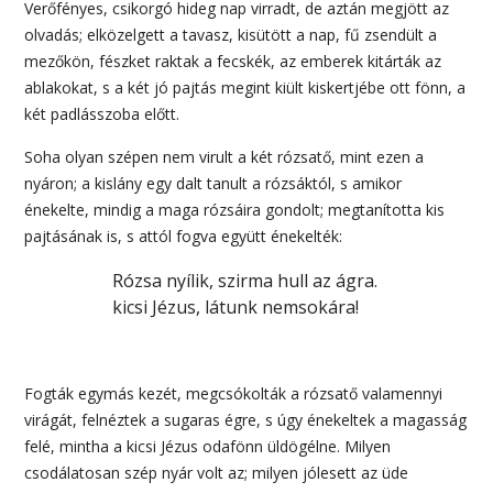
Verőfényes, csikorgó hideg nap virradt, de aztán megjött az
olvadás; elközelgett a tavasz, kisütött a nap, fű zsendült a
mezőkön, fészket raktak a fecskék, az emberek kitárták az
ablakokat, s a két jó pajtás megint kiült kiskertjébe ott fönn, a
két padlásszoba előtt.
Soha olyan szépen nem virult a két rózsatő, mint ezen a
nyáron; a kislány egy dalt tanult a rózsáktól, s amikor
énekelte, mindig a maga rózsáira gondolt; megtanította kis
pajtásának is, s attól fogva együtt énekelték:
Rózsa nyílik, szirma hull az ágra.
kicsi Jézus, látunk nemsokára!
Fogták egymás kezét, megcsókolták a rózsatő valamennyi
virágát, felnéztek a sugaras égre, s úgy énekeltek a magasság
felé, mintha a kicsi Jézus odafönn üldögélne. Milyen
csodálatosan szép nyár volt az; milyen jólesett az üde