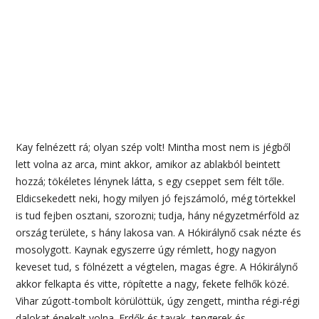
Kay felnézett rá; olyan szép volt! Mintha most nem is jégből
lett volna az arca, mint akkor, amikor az ablakból beintett
hozzá; tökéletes lénynek látta, s egy cseppet sem félt tőle.
Eldicsekedett neki, hogy milyen jó fejszámoló, még törtekkel
is tud fejben osztani, szorozni; tudja, hány négyzetmérföld az
ország területe, s hány lakosa van. A Hókirálynő csak nézte és
mosolygott. Kaynak egyszerre úgy rémlett, hogy nagyon
keveset tud, s fölnézett a végtelen, magas égre. A Hókirálynő
akkor felkapta és vitte, röpítette a nagy, fekete felhők közé.
Vihar zúgott-tombolt körülöttük, úgy zengett, mintha régi-régi
dalokat énekelt volna. Erdők és tavak, tengerek és