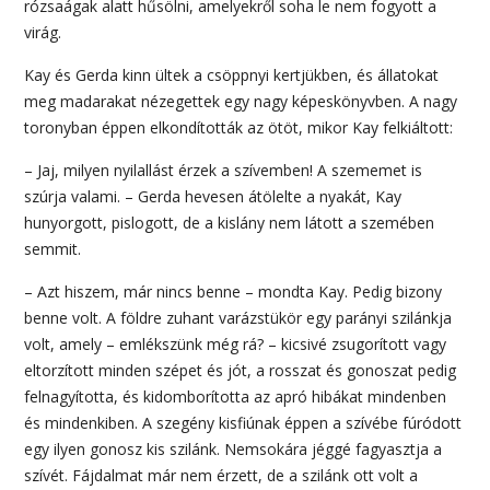
rózsaágak alatt hűsölni, amelyekről soha le nem fogyott a
virág.
Kay és Gerda kinn ültek a csöppnyi kertjükben, és állatokat
meg madarakat nézegettek egy nagy képeskönyvben. A nagy
toronyban éppen elkondították az ötöt, mikor Kay felkiáltott:
– Jaj, milyen nyilallást érzek a szívemben! A szememet is
szúrja valami. – Gerda hevesen átölelte a nyakát, Kay
hunyorgott, pislogott, de a kislány nem látott a szemében
semmit.
– Azt hiszem, már nincs benne – mondta Kay. Pedig bizony
benne volt. A földre zuhant varázstükör egy parányi szilánkja
volt, amely – emlékszünk még rá? – kicsivé zsugorított vagy
eltorzított minden szépet és jót, a rosszat és gonoszat pedig
felnagyította, és kidomborította az apró hibákat mindenben
és mindenkiben. A szegény kisfiúnak éppen a szívébe fúródott
egy ilyen gonosz kis szilánk. Nemsokára jéggé fagyasztja a
szívét. Fájdalmat már nem érzett, de a szilánk ott volt a