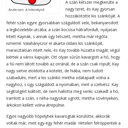
A szán kétszer megkerülte a
nagy teret, és Kay gyorsan
Andersen- A hókirálynő
hozzákötötte kis szánkóját. A
fehér szán egyre gyorsabban száguldott vele, bekanyarodott
a legközelebbi utcába; a szán kocsisa hátrafordult, nyájasan
íntett Kaynak, s annak úgy tetszett, mintha már régóta
ismerné. Valahányszor el akarta oldani kis szánkóját,
marasztalóan intett neki, és Kay tovább húzatta magát; végül
kiértek a város kapuján. Ott olyan sűrűn kavargott a hó, hogy
a fiú nem látott tovább az orránál, de a szán csak röpült; Kay
nagy sietve eloldotta a kötelet, de hiába, nem tudott
szabadulni, mert a kis szánkó mintha odatapadt volna a
nagyhoz, s úgy száguldott a nyomában, mint a szélvész. Kay
segítségért kiáltott, de nem hallotta meg senki; szakadt a hó,
iramlott a szán, s néha nagyokat ugrott, mintha sövényeken,
árkokon kellett volna átrepülnie.
Egyre nagyobb hópelyhek kavarogtak körülötte; akkorák
voltak már, mint egy-egy fehér madár. Hirtelen felröppentek a