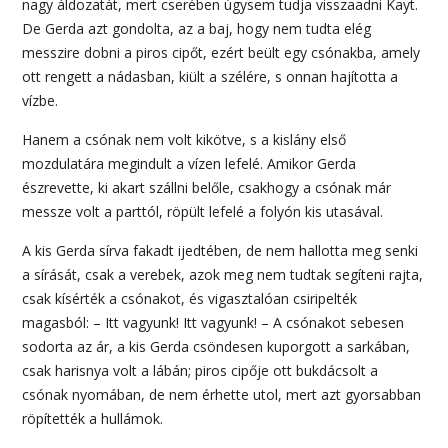
nagy áldozatát, mert cserében úgysem tudja visszaadni Kayt.
De Gerda azt gondolta, az a baj, hogy nem tudta elég
messzire dobni a piros cipőt, ezért beült egy csónakba, amely
ott rengett a nádasban, kiült a szélére, s onnan hajította a
vízbe.
Hanem a csónak nem volt kikötve, s a kislány első
mozdulatára megindult a vízen lefelé. Amikor Gerda
észrevette, ki akart szállni belőle, csakhogy a csónak már
messze volt a parttól, röpült lefelé a folyón kis utasával.
A kis Gerda sírva fakadt ijedtében, de nem hallotta meg senki
a sírását, csak a verebek, azok meg nem tudtak segíteni rajta,
csak kísérték a csónakot, és vigasztalóan csiripelték
magasból: – Itt vagyunk! Itt vagyunk! – A csónakot sebesen
sodorta az ár, a kis Gerda csöndesen kuporgott a sarkában,
csak harisnya volt a lábán; piros cipője ott bukdácsolt a
csónak nyomában, de nem érhette utol, mert azt gyorsabban
röpítették a hullámok.