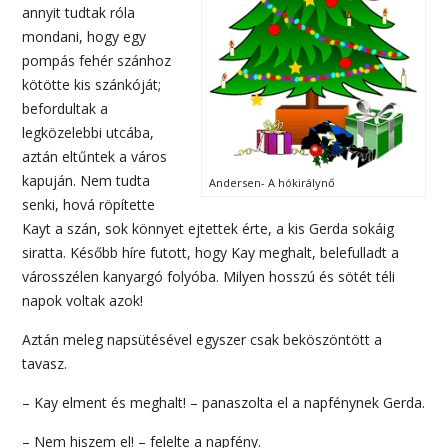
annyit tudtak róla
mondani, hogy egy
pompás fehér szánhoz
kötötte kis szánkóját;
befordultak a
legközelebbi utcába,
aztán eltűntek a város
kapuján. Nem tudta
Andersen- A hókirálynő
senki, hová röpítette
Kayt a szán, sok könnyet ejtettek érte, a kis Gerda sokáig
siratta. Később híre futott, hogy Kay meghalt, belefulladt a
városszélen kanyargó folyóba. Milyen hosszú és sötét téli
napok voltak azok!
Aztán meleg napsütésével egyszer csak beköszöntött a
tavasz.
– Kay elment és meghalt! – panaszolta el a napfénynek Gerda.
– Nem hiszem el! – felelte a napfény.