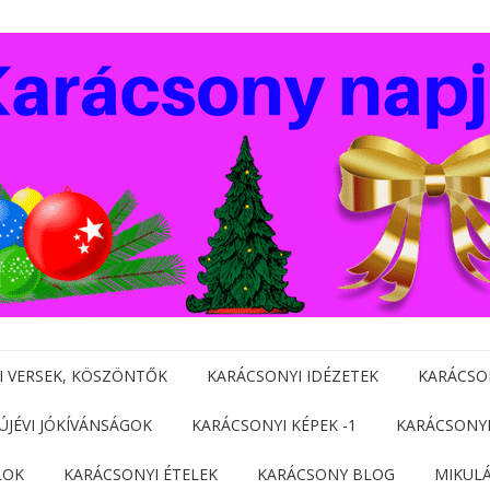
I VERSEK, KÖSZÖNTŐK
KARÁCSONYI IDÉZETEK
KARÁCSO
 ÚJÉVI JÓKÍVÁNSÁGOK
KARÁCSONYI KÉPEK -1
KARÁCSONYI
LOK
KARÁCSONYI ÉTELEK
KARÁCSONY BLOG
MIKUL