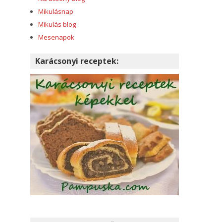
Mikulásnap
Mikulás blog
Mesenapok
Karácsonyi receptek: