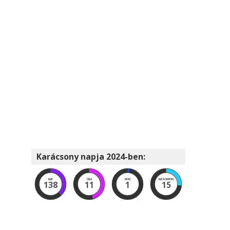
Karácsony napja 2024-ben:
NAP
ÓRA
PERC
MÁSODPERC
138
11
1
14