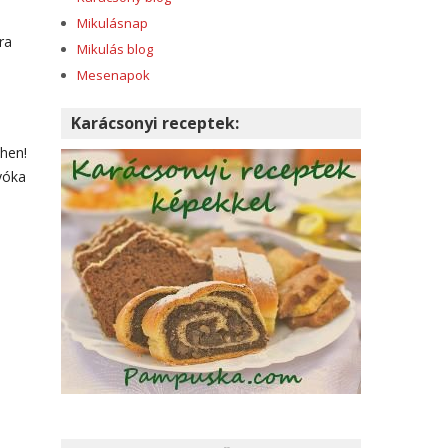
Mikulásnap
ra
Mikulás blog
Mesenapok
Karácsonyi receptek:
ihen!
yóka