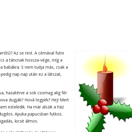
rrótű? Az se rest. A cérnával futni
incs a táncnak hossza-vége, míg a
l a babákra. S nem tudja más, csak a
pedig nap nap után ez a látszat,
sa, hazatérve a sok csomag alig fér
 hova dugják? Hová tegyék? Hej! Mert
nem esteledik. Ha már alszik a ház
dugdos. Apuka papucsban futkos.
agadás, kicsit álmos.