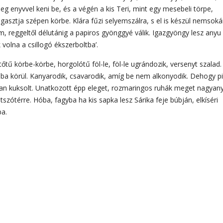
eg enyvvel keni be, és a végén a kis Teri, mint egy mesebeli törpe,
agasztja szépen körbe. Klára fűzi selyemszálra, s el is készül nemsoká
 reggeltől délutánig a papiros gyönggyé válik. Igazgyöngy lesz anyu
 volna a csillogó ékszerboltba’.
őtű körbe-körbe, horgolótű föl-le, föl-le ugrándozik, versenyt szalad.
lába körül. Kanyarodik, csavarodik, amíg be nem alkonyodik. Dehogy p
úsan kuksolt. Unatkozott épp eleget, rozmaringos ruhák meget nagyan
zótérre. Hóba, fagyba ha kis sapka lesz Sárika feje búbján, elkíséri
ba.