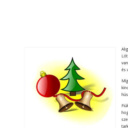
Ali
Lót
van
és 
Míg
kin
hús
Fiú
hog
sze
tar