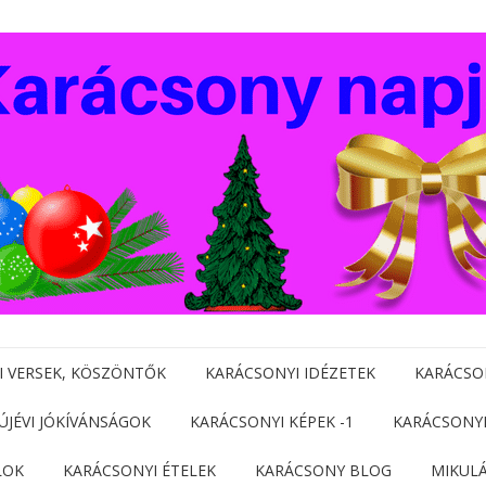
I VERSEK, KÖSZÖNTŐK
KARÁCSONYI IDÉZETEK
KARÁCSO
 ÚJÉVI JÓKÍVÁNSÁGOK
KARÁCSONYI KÉPEK -1
KARÁCSONYI
LOK
KARÁCSONYI ÉTELEK
KARÁCSONY BLOG
MIKUL