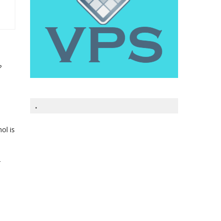
?
.
ol is
–