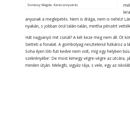
mel
Donászy Magda- Karácsonyvárás
ler
anyunak a meglepetés. Nem is drága, nem is nehéz! Lám,
nyakán, s jobban örül talán-talán, mintha pénzért vették
Hát nagyanyó mit csinál? A két keze meg nem áll. Öt köt
Sietteti a fonalat. A gombolyag nesztelenül futkároz a 
Soha ilyen lóti-futi kedve nem volt, míg egy helyben b
szekrényébe’. De most kimegy végre-végre az utcára, játs
minden útján. Melegíti, vigyáz rája, s vele, egy az iskolá