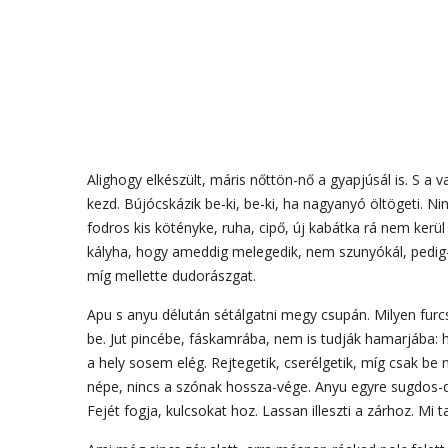
Alighogy elkészült, máris nőttön-nő a gyapjúsál is. S a va
kezd. Bújócskázik be-ki, be-ki, ha nagyanyó öltögeti. N
fodros kis kötényke, ruha, cipő, új kabátka rá nem kerü
kályha, hogy ameddig melegedik, nem szunyókál, pedig-
míg mellette dudorászgat.
Apu s anyu délután sétálgatni megy csupán. Milyen furc
be. Jut pincébe, fáskamrába, nem is tudják hamarjába:
a hely sosem elég. Rejtegetik, cserélgetik, míg csak be 
népe, nincs a szónak hossza-vége. Anyu egyre sugdos-
Fejét fogja, kulcsokat hoz. Lassan illeszti a zárhoz. Mi t