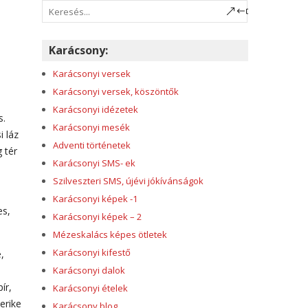
Karácsony:
Karácsonyi versek
Karácsonyi versek, köszöntők
Karácsonyi idézetek
s.
Karácsonyi mesék
 láz
Adventi történetek
 tér
Karácsonyi SMS- ek
Szilveszteri SMS, újévi jókívánságok
Karácsonyi képek -1
es,
Karácsonyi képek – 2
Mézeskalács képes ötletek
Karácsonyi kifestő
,
Karácsonyi dalok
ír,
Karácsonyi ételek
Ferike
Karácsony blog