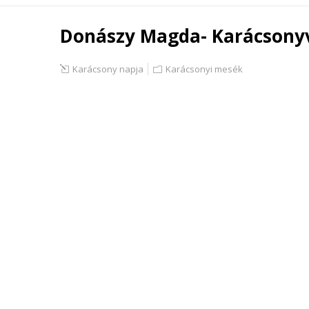
Donászy Magda- Karácsony
Karácsony napja
Karácsonyi mesék