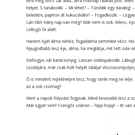
Ami még sincs zár alatt, arra másnap ráakad polc felett 
helyet. S tanakodik: – Mi lehet? – Tűnődik egy darabig: –
belelátni, papíron át kukucskálni? – Fogadkozik: – Legye
Lári-fári! Hány nap van még? Már nem is sok. Kilenc, ny
csillogó fa alatt.
Hanem éjjel álma nehéz, fogadalma semmibe vész. Hisze
Nyugodtabb lesz éje, álma, ha meglátja, mit tett oda né
Dehogyis vár karácsonyig. Lassan odalopakodik. Lábujjh
csodájára, már csak hűlt helyét találja! Visszasompolyo
Ő is mindent rejtekhelyre tesz, hogy senki meg ne lelje. V
az a sok csomag?
Mert a napok folyvást fogynak. Mind kevesebb lesz a sok
Már egyet sem! Csengős szánon – hipp-hopp! – itt van 