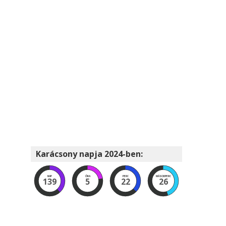
Karácsony napja 2024-ben:
NAP
ÓRA
PERC
MÁSODPERC
139
5
22
25