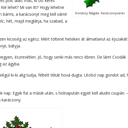
és polc alatt más, ki ott keres
 Kié lehet? Mi van itt? Hogy lehetne
Donászy Magda- Karácsonyvárás
n bármi, a karácsonyt meg kell várni!
olc, hét, majd meglátja, ha szabad, a
n kicsiség az egész. Mért töltené heteken át álmatlanul az éjszakát
nje, bátyja.
egyen, észrevétlen. Jó, hogy senki más nincs ébren. De lám! Csodák
g az ágyba.
égül ki-ki alig tudja, féltett titkát hová dugta. Utolsó nap gondot ad, h
 nap. Egyik fut a másik után, s holnapután egyet kell aludni csupán. 
a karácsony.