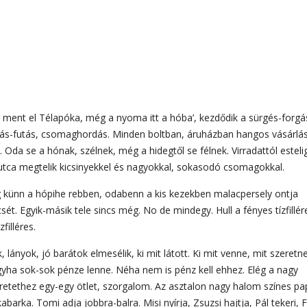
g ment el Télapóka, még a nyoma itt a hóba’, kezdődik a sürgés-forgá
ás-futás, csomaghordás. Minden boltban, áruházban hangos vásárlási
. Oda se a hónak, szélnek, még a hidegtől se félnek. Virradattól estelig
utca megtelik kicsinyekkel és nagyokkal, sokasodó csomagokkal.
 künn a hópihe rebben, odabenn a kis kezekben malacpersely ontja
csét. Egyik-másik tele sincs még. No de mindegy. Hull a fényes tízfillér
zfilléres.
k, lányok, jó barátok elmesélik, ki mit látott. Ki mit venne, mit szeretne
yha sok-sok pénze lenne. Néha nem is pénz kell ehhez. Elég a nagy
retethez egy-egy ötlet, szorgalom. Az asztalon nagy halom színes pap
kabarka. Tomi adja jobbra-balra. Misi nyírja, Zsuzsi hajtja, Pál tekeri, 