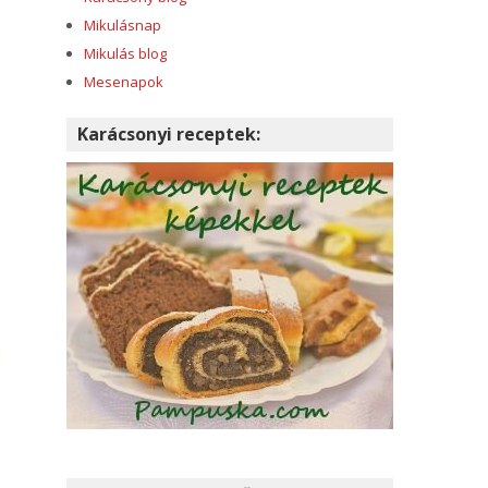
Mikulásnap
Mikulás blog
Mesenapok
Karácsonyi receptek: