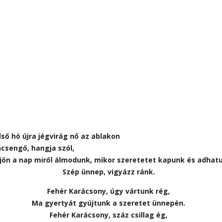
lső hó újra jégvirág nő az ablakon
csengő, hangja szól,
ljön a nap miről álmodunk, mikor szeretetet kapunk és adhat
Szép ünnep, vigyázz ránk.
Fehér Karácsony, úgy vártunk rég,
Ma gyertyát gyújtunk a szeretet ünnepén.
Fehér Karácsony, száz csillag ég,