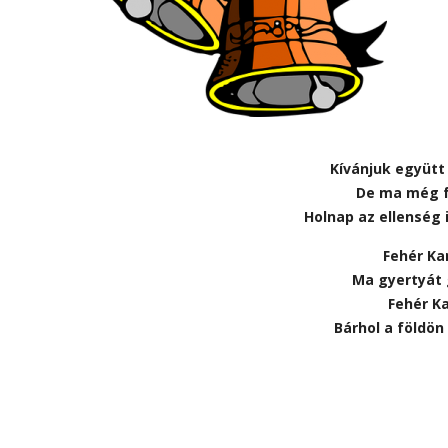
Kívánjuk együtt
De ma még fe
Holnap az ellenség i
Fehér Ka
Ma gyertyát 
Fehér Ka
Bárhol a földön 