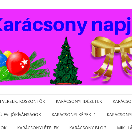
I VERSEK, KÖSZÖNTŐK
KARÁCSONYI IDÉZETEK
KARÁCSO
 ÚJÉVI JÓKÍVÁNSÁGOK
KARÁCSONYI KÉPEK -1
KARÁCSONYI
LOK
KARÁCSONYI ÉTELEK
KARÁCSONY BLOG
MIKUL