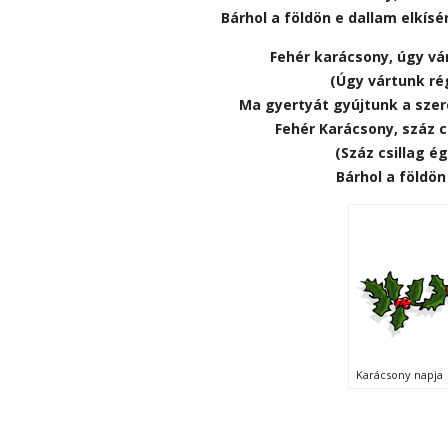
Bárhol a földön e dallam elkísér
Fehér karácsony, úgy vá
(Úgy vártunk ré
Ma gyertyát gyújtunk a sze
Fehér Karácsony, száz c
(Száz csillag ég
Bárhol a földön
Karácsony napja