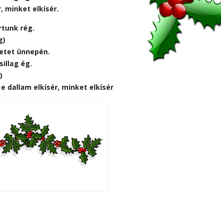
, minket elkísér.
rtunk rég.
g)
retet ünnepén.
sillag ég.
)
 e dallam elkísér, minket elkísér