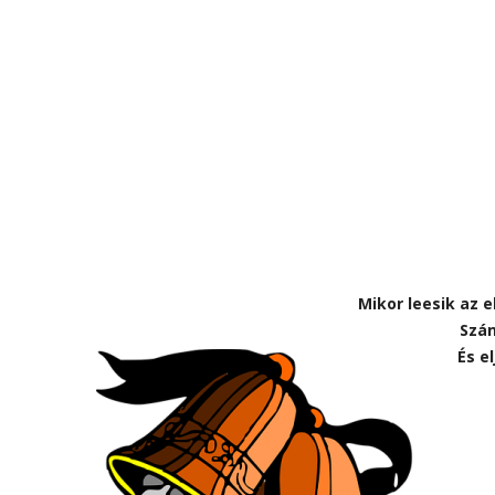
Mikor leesik az e
Szán
És e