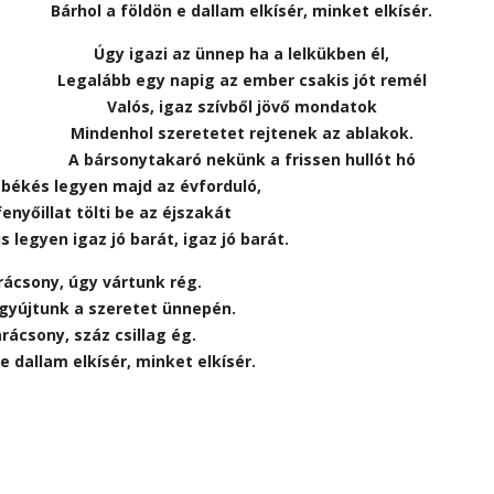
Bárhol a földön e dallam elkísér, minket elkísér.
Úgy igazi az ünnep ha a lelkükben él,
Legalább egy napig az ember csakis jót remél
Valós, igaz szívből jövő mondatok
Mindenhol szeretetet rejtenek az ablakok.
A bársonytakaró nekünk a frissen hullót hó
 békés legyen majd az évforduló,
nyőillat tölti be az éjszakát
s legyen igaz jó barát, igaz jó barát.
rácsony, úgy vártunk rég.
gyújtunk a szeretet ünnepén.
rácsony, száz csillag ég.
e dallam elkísér, minket elkísér.