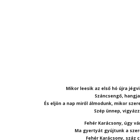
Mikor leesik az első hó újra jégv
Száncsengő, hangja 
És eljön a nap miről álmodunk, mikor sze
Szép ünnep, vigyázz
Fehér Karácsony, úgy vá
Ma gyertyát gyújtunk a sze
Fehér Karácsony, száz c