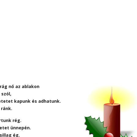
irág nő az ablakon
szól,
retetet kapunk és adhatunk.
 ránk.
rtunk rég.
retet ünnepén.
sillag ég.