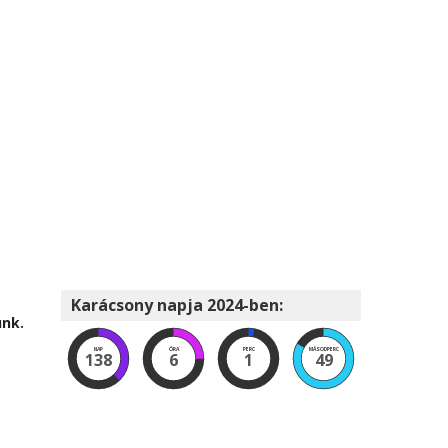
Karácsony napja 2024-ben:
unk.
NAP
ÓRA
PERC
MÁSODPERC
138
6
1
48