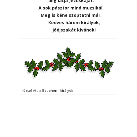
alig látja Jézuskáját.
A sok pásztor mind muzsikál.
Meg is kéne szoptatni már.
Kedves három királyok,
jóéjszakát kívánok!
József Attila Betlehemi királyok