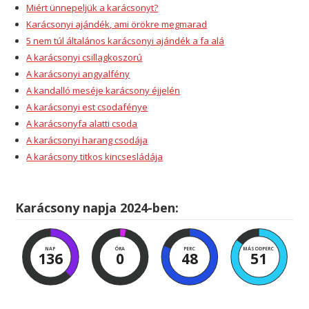
Miért ünnepeljük a karácsonyt?
Karácsonyi ajándék, ami örökre megmarad
5 nem túl általános karácsonyi ajándék a fa alá
A karácsonyi csillagkoszorú
A karácsonyi angyalfény
A kandalló meséje karácsony éjjelén
A karácsonyi est csodafénye
A karácsonyfa alatti csoda
A karácsonyi harang csodája
A karácsony titkos kincsesládája
Karácsony napja 2024-ben:
NAP
ÓRA
PERC
MÁSODPERC
136
0
48
50