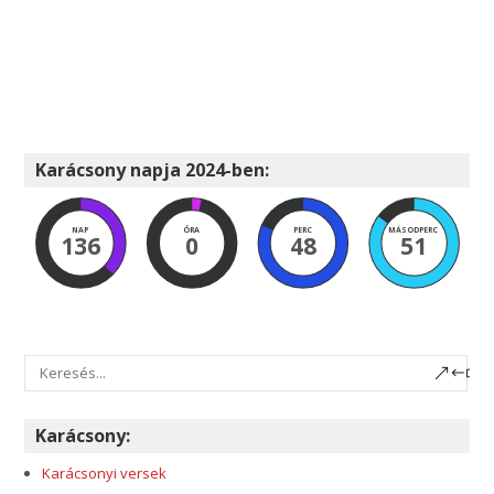
Karácsony napja 2024-ben:
NAP
ÓRA
PERC
MÁSODPERC
136
0
48
50
Karácsony:
Karácsonyi versek