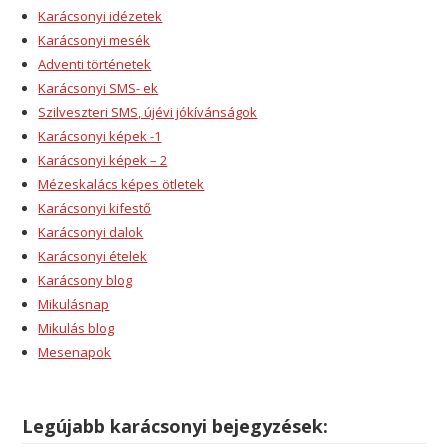
Karácsonyi idézetek
Karácsonyi mesék
Adventi történetek
Karácsonyi SMS- ek
Szilveszteri SMS, újévi jókívánságok
Karácsonyi képek -1
Karácsonyi képek – 2
Mézeskalács képes ötletek
Karácsonyi kifestő
Karácsonyi dalok
Karácsonyi ételek
Karácsony blog
Mikulásnap
Mikulás blog
Mesenapok
Legújabb karácsonyi bejegyzések: