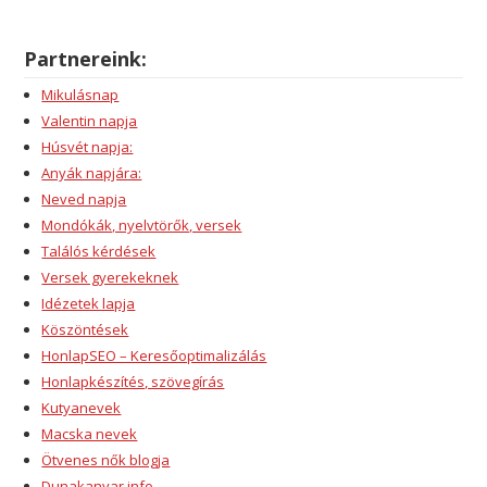
Partnereink:
Mikulásnap
Valentin napja
Húsvét napja:
Anyák napjára:
Neved napja
Mondókák, nyelvtörők, versek
Találós kérdések
Versek gyerekeknek
Idézetek lapja
Köszöntések
HonlapSEO – Keresőoptimalizálás
Honlapkészítés, szövegírás
Kutyanevek
Macska nevek
Ötvenes nők blogja
Dunakanyar info