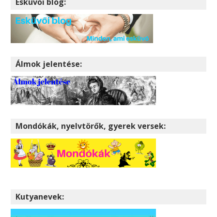
Esküvői blog:
Álmok jelentése:
Mondókák, nyelvtörők, gyerek versek:
Kutyanevek: