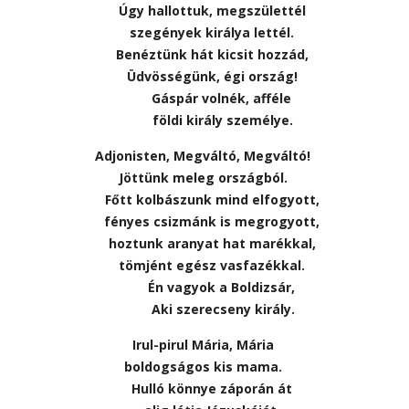
Úgy hallottuk, megszülettél
szegények királya lettél.
Benéztünk hát kicsit hozzád,
Üdvösségünk, égi ország!
Gáspár volnék, afféle
földi király személye.
Adjonisten, Megváltó, Megváltó!
Jöttünk meleg országból.
Főtt kolbászunk mind elfogyott,
fényes csizmánk is megrogyott,
hoztunk aranyat hat marékkal,
tömjént egész vasfazékkal.
Én vagyok a Boldizsár,
Aki szerecseny király.
Irul-pirul Mária, Mária
boldogságos kis mama.
Hulló könnye záporán át