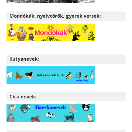
Mondókák, nyelvtörők, gyerek versek:
Kutyanevek:
Cica nevek: