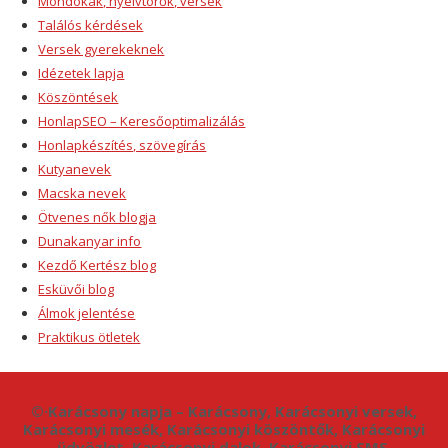
Mondókák, nyelvtörők, versek
Találós kérdések
Versek gyerekeknek
Idézetek lapja
Köszöntések
HonlapSEO – Keresőoptimalizálás
Honlapkészítés, szövegírás
Kutyanevek
Macska nevek
Ötvenes nők blogja
Dunakanyar info
Kezdő Kertész blog
Esküvői blog
Álmok jelentése
Praktikus ötletek
©·Karácsony napja – Karácsony, Karácsonyi versek,
Karácsonyi mesék, Karácsonyi köszöntők, Karácsonyi
üdvözlet, Karácsonyi dalok, Karácsonyi SMS,