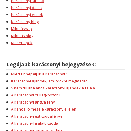
Karácsonyi kifestő
Karácsonyi dalok
Karácsonyi ételek
Karácsony blog
Mikulásnap
Mikulás blog
Mesenapok
Legújabb karácsonyi bejegyzések:
Miért ünnepeljük a karácsonyt?
Karácsonyi ajándék, ami örökre megmarad
5 nem túl általános karácsonyi ajándék a fa alá
A karácsonyi csillagkoszorú
A karácsonyi angyalfény
A kandalló meséje karácsony éjjelén
A karácsonyi est csodafénye
A karácsonyfa alatti csoda
A karácsonyi harang csodája