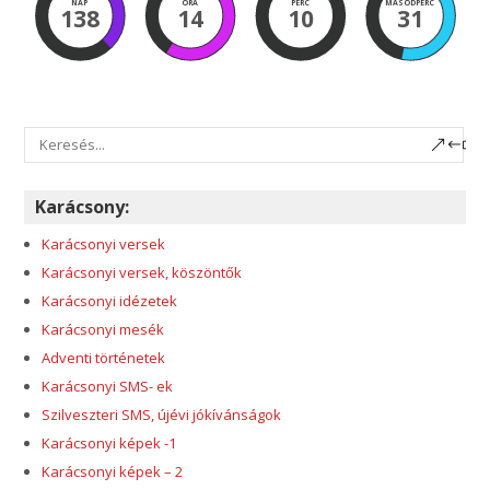
NAP
ÓRA
PERC
MÁSODPERC
138
14
10
30
Karácsony:
Karácsonyi versek
Karácsonyi versek, köszöntők
Karácsonyi idézetek
Karácsonyi mesék
Adventi történetek
Karácsonyi SMS- ek
Szilveszteri SMS, újévi jókívánságok
Karácsonyi képek -1
Karácsonyi képek – 2