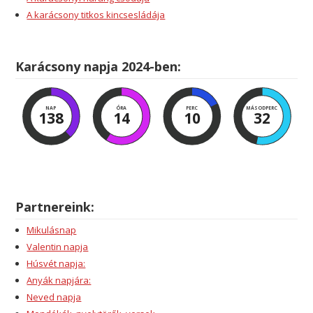
A karácsony titkos kincsesládája
Karácsony napja 2024-ben:
NAP
ÓRA
PERC
MÁSODPERC
138
14
10
30
Partnereink:
Mikulásnap
Valentin napja
Húsvét napja:
Anyák napjára:
Neved napja