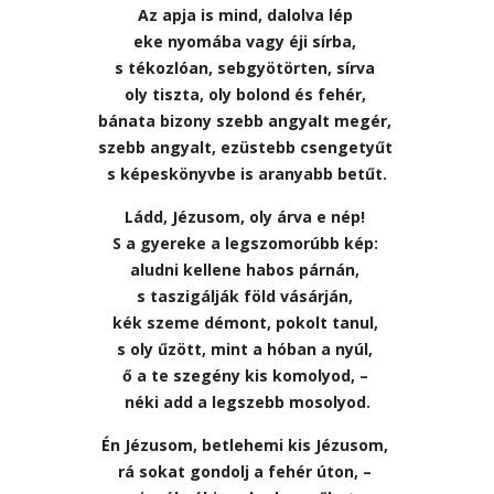
Az apja is mind, dalolva lép
eke nyomába vagy éji sírba,
s tékozlóan, sebgyötörten, sírva
oly tiszta, oly bolond és fehér,
bánata bizony szebb angyalt megér,
szebb angyalt, ezüstebb csengetyűt
s képeskönyvbe is aranyabb betűt.
Ládd, Jézusom, oly árva e nép!
S a gyereke a legszomorúbb kép:
aludni kellene habos párnán,
s taszigálják föld vásárján,
kék szeme démont, pokolt tanul,
s oly űzött, mint a hóban a nyúl,
ő a te szegény kis komolyod, –
néki add a legszebb mosolyod.
Én Jézusom, betlehemi kis Jézusom,
rá sokat gondolj a fehér úton, –