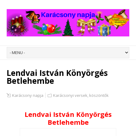
Lendvai István Könyörgés
Betlehembe
Karácsony napja
Karácsonyi versek, köszöntők
Lendvai István Könyörgés
Betlehembe