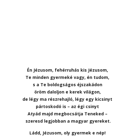
Én Jézusom, fehérruhás kis Jézusom,
Te minden gyermeké vagy, én tudom,
s a Te boldogságos éjszakádon
öröm daloljon e kerek világon,
de légy ma részrehajló, légy egy kicsinyt
pártoskodó is – az égi csinyt
Atyád majd megbocsátja Teneked –
szeresd legjobban a magyar gyereket.
Ládd, Jézusom, oly gyermek e nép!