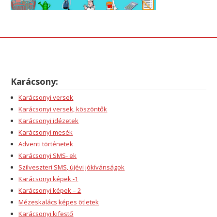
Karácsony:
Karácsonyi versek
Karácsonyi versek, köszöntők
Karácsonyi idézetek
Karácsonyi mesék
Adventi történetek
Karácsonyi SMS- ek
Szilveszteri SMS, újévi jókívánságok
Karácsonyi képek -1
Karácsonyi képek – 2
Mézeskalács képes ötletek
Karácsonyi kifestő