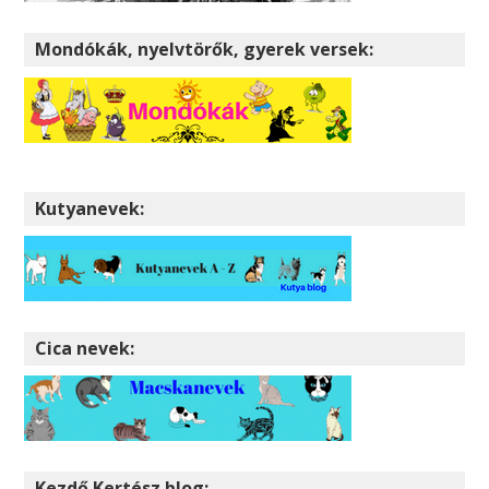
Mondókák, nyelvtörők, gyerek versek:
Kutyanevek:
Cica nevek:
Kezdő Kertész blog: