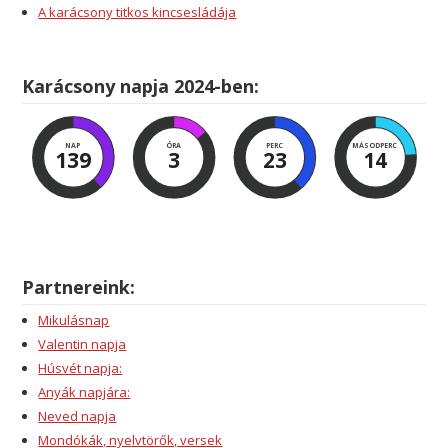
A karácsony titkos kincsesládája
Karácsony napja 2024-ben:
NAP
ÓRA
PERC
MÁSODPERC
139
3
23
13
Partnereink:
Mikulásnap
Valentin napja
Húsvét napja:
Anyák napjára:
Neved napja
Mondókák, nyelvtörők, versek