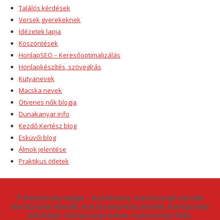
Találós kérdések
Versek gyerekeknek
Idézetek lapja
Köszöntések
HonlapSEO – Keresőoptimalizálás
Honlapkészítés, szövegírás
Kutyanevek
Macska nevek
Ötvenes nők blogja
Dunakanyar info
Kezdő Kertész blog
Esküvői blog
Álmok jelentése
Praktikus ötletek
©·Karácsony napja – Karácsony, Karácsonyi versek,
Karácsonyi mesék, Karácsonyi köszöntők, Karácsonyi
üdvözlet, Karácsonyi dalok, Karácsonyi SMS,