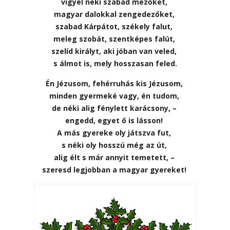
vigyél néki szabad mezőket,
magyar dalokkal zengedezőket,
szabad Kárpátot, székely falut,
meleg szobát, szentképes falút,
szelíd királyt, aki jóban van veled,
s álmot is, mely hosszasan feled.
Én Jézusom, fehérruhás kis Jézusom,
minden gyermeké vagy, én tudom,
de néki alig fénylett karácsony, –
engedd, egyet ő is lásson!
A más gyereke oly játszva fut,
s néki oly hosszú még az út,
alig élt s már annyit temetett, –
szeresd legjobban a magyar gyereket!