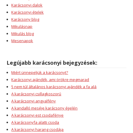
Karácsonyi dalok
Karácsonyi ételek
Karácsony blog
Mikulásnap
Mikulás blog
Mesenapok
Legújabb karácsonyi bejegyzések:
Miért ünnepeljük a karácsonyt?
Karácsonyi ajándék, ami örökre megmarad
5 nem túl általános karácsonyi ajándék a fa alá
A karácsonyi csillagkoszorú
A karácsonyi angyalfény
A kandalló meséje karácsony éjjelén
A karácsonyi est csodafénye
A karácsonyfa alatti csoda
A karácsonyi harang csodája