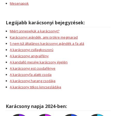
Mesenapok
Legújabb karácsonyi bejegyzések:
Miért ünnepeljük a karácsonyt?
Karácsonyi ajándék, ami örökre megmarad
5 nem túl általános karácsonyi ajándék a fa alá
A karácsonyi csillagkoszorú
A karácsonyi angyalfény
A kandalló meséje karácsony éjjelén
A karácsonyi est csodafénye
A karácsonyfa alatti csoda
A karácsonyi harang csodája
A karácsony titkos kincsesládája
Karácsony napja 2024-ben: