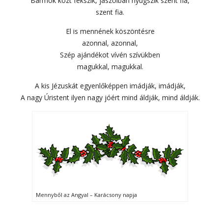
Barmok közt fekszik, jászolban nyugszik szent fia,
szent fia.
El is mennének köszöntésre
azonnal, azonnal,
Szép ajándékot vívén szívükben
magukkal, magukkal.
A kis Jézuskát egyenlőképpen imádják, imádják,
A nagy Úristent ilyen nagy jóért mind áldják, mind áldják.
Mennyből az Angyal – Karácsony napja