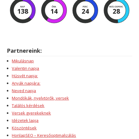
NAP
ÓRA
PERC
MÁSODPERC
138
14
24
28
Partnereink:
Mikulásnap
Valentin napja
Húsvét napja:
Anyák napjára:
Neved napja
Mondókák, nyelvtörők, versek
Találós kérdések
Versek gyerekeknek
Idézetek lapja
Köszöntések
HonlapSEO – Keresőoptimalizálás