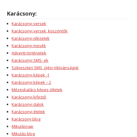
Karácsony:
Karácsonyi versek
Karácsonyi versek, köszöntők
Karácsonyi idézetek
Karácsonyi mesék
Adventi történetek
Karácsonyi SMS- ek
Szilveszteri SMS, újévi jókívánságok
Karácsonyi képek -1
Karácsonyi képek – 2
Mézeskalács képes ötletek
Karácsonyi kifestő
Karácsonyi dalok
Karácsonyi ételek
Karácsony blog
Mikulásnap
Mikulás blog