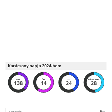
Karácsony napja 2024-ben:
NAP
ÓRA
PERC
MÁSODPERC
138
14
24
28