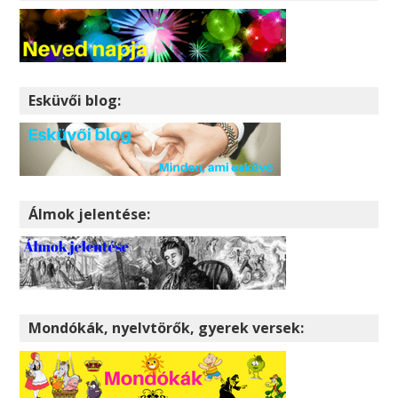
Esküvői blog:
Álmok jelentése:
Mondókák, nyelvtörők, gyerek versek: