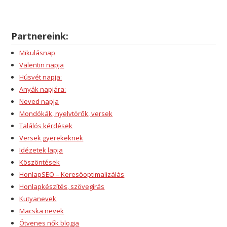
Partnereink:
Mikulásnap
Valentin napja
Húsvét napja:
Anyák napjára:
Neved napja
Mondókák, nyelvtörők, versek
Találós kérdések
Versek gyerekeknek
Idézetek lapja
Köszöntések
HonlapSEO – Keresőoptimalizálás
Honlapkészítés, szövegírás
Kutyanevek
Macska nevek
Ötvenes nők blogja