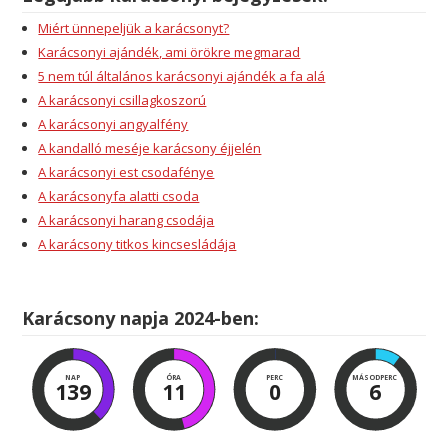
Miért ünnepeljük a karácsonyt?
Karácsonyi ajándék, ami örökre megmarad
5 nem túl általános karácsonyi ajándék a fa alá
A karácsonyi csillagkoszorú
A karácsonyi angyalfény
A kandalló meséje karácsony éjjelén
A karácsonyi est csodafénye
A karácsonyfa alatti csoda
A karácsonyi harang csodája
A karácsony titkos kincsesládája
Karácsony napja 2024-ben:
NAP
ÓRA
PERC
MÁSODPERC
139
11
0
5