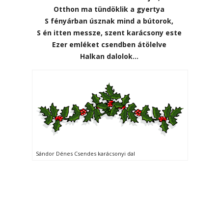
Otthon ma tündöklik a gyertya
S fényárban úsznak mind a bútorok,
S én itten messze, szent karácsony este
Ezer emléket csendben átölelve
Halkan dalolok…
Sándor Dénes Csendes karácsonyi dal