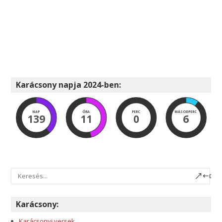
Karácsony napja 2024-ben:
NAP
ÓRA
PERC
MÁSODPERC
139
11
0
5
Karácsony:
Karácsonyi versek