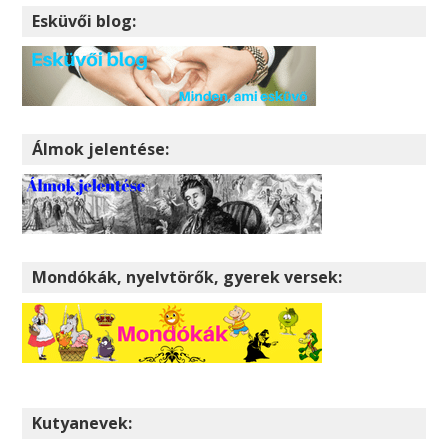
Esküvői blog:
Álmok jelentése:
Mondókák, nyelvtörők, gyerek versek:
Kutyanevek: