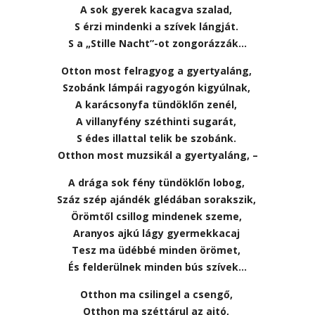
A sok gyerek kacagva szalad,
S érzi mindenki a szívek lángját.
S a „Stille Nacht”-ot zongorázzák…
Otton most felragyog a gyertyaláng,
Szobánk lámpái ragyogón kigyúlnak,
A karácsonyfa tündöklőn zenél,
A villanyfény széthinti sugarát,
S édes illattal telik be szobánk.
Otthon most muzsikál a gyertyaláng, –
A drága sok fény tündöklőn lobog,
Száz szép ajándék glédában sorakszik,
Örömtől csillog mindenek szeme,
Aranyos ajkú lágy gyermekkacaj
Tesz ma üdébbé minden örömet,
És felderülnek minden bús szívek…
Otthon ma csilingel a csengő,
Otthon ma széttárul az ajtó,