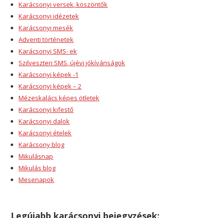
Karácsonyi versek, köszöntők
Karácsonyi idézetek
Karácsonyi mesék
Adventi történetek
Karácsonyi SMS- ek
Szilveszteri SMS, újévi jókívánságok
Karácsonyi képek -1
Karácsonyi képek – 2
Mézeskalács képes ötletek
Karácsonyi kifestő
Karácsonyi dalok
Karácsonyi ételek
Karácsony blog
Mikulásnap
Mikulás blog
Mesenapok
Legújabb karácsonyi bejegyzések: