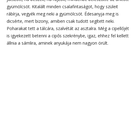
gyümölcsöt. Kitalált minden csalafintaságot, hogy szüleit
rábírja, vegyék meg neki a gyümölcsöt. Édesanyja meg is
dicsérte, mert bizony, amiben csak tudott segített neki.
Poharakat tett a tálcára, szalvétát az asztalra. Még a cipellőjét
is igyekezett betenni a cipős szekrénybe, igaz, ehhez fel kellett
állnia a sámlira, aminek anyukája nem nagyon örült.