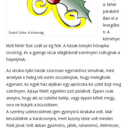
is fehér
páraként
illan el a
levegőbe
n. A
Szabó Gitta- A kívánság
kéménye
kből fehér füst száll az ég felé. A házak tetején hósapka
ücsörög, és a gyenge utcai világításnál szerényen csillognak a
hópelyhek.
Az utcára nyíló házak szorosan egymáshoz simulnak, mint
amelyek e hideg téli estén összebújtak, hogy melegítsék
egymást. Az egyik ház aljában egy aprócska kis üzlet bújt meg
szerényen. Ajtaja felett egyetlen izzó pislákolt. Éppen csak
annyira, hogy aki az üzletbe belép, vagy éppen kifelé megy,
orra ne bukjék a küszöbben.
A szerény üzletecskének igen gyönyörű kirakata volt. Már
készülődtek a Karácsonyra, mert bizony telve volt minden
földi jóval. Volt abban gyümölcs, játék, ruhanemű, élelmiszer,