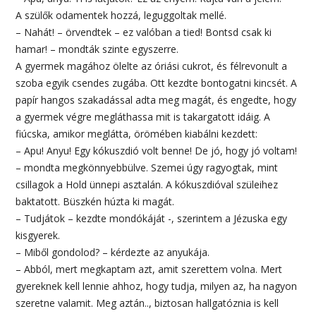
A szülők odamentek hozzá, leguggoltak mellé.
– Nahát! – örvendtek – ez valóban a tied! Bontsd csak ki
hamar! – mondták szinte egyszerre.
A gyermek magához ölelte az óriási cukrot, és félrevonult a
szoba egyik csendes zugába. Ott kezdte bontogatni kincsét. A
papír hangos szakadással adta meg magát, és engedte, hogy
a gyermek végre megláthassa mit is takargatott idáig. A
fiúcska, amikor meglátta, örömében kiabálni kezdett:
– Apu! Anyu! Egy kókuszdió volt benne! De jó, hogy jó voltam!
– mondta megkönnyebbülve. Szemei úgy ragyogtak, mint
csillagok a Hold ünnepi asztalán. A kókuszdióval szüleihez
baktatott. Büszkén húzta ki magát.
– Tudjátok – kezdte mondókáját -, szerintem a Jézuska egy
kisgyerek.
– Miből gondolod? – kérdezte az anyukája.
– Abból, mert megkaptam azt, amit szerettem volna. Mert
gyereknek kell lennie ahhoz, hogy tudja, milyen az, ha nagyon
szeretne valamit. Meg aztán.., biztosan hallgatóznia is kell