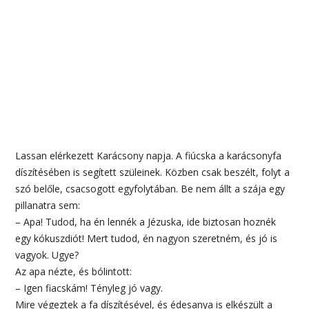
Lassan elérkezett Karácsony napja. A fiúcska a karácsonyfa
díszítésében is segített szüleinek. Közben csak beszélt, folyt a
szó belőle, csacsogott egyfolytában. Be nem állt a szája egy
pillanatra sem:
– Apa! Tudod, ha én lennék a Jézuska, ide biztosan hoznék
egy kókuszdiót! Mert tudod, én nagyon szeretném, és jó is
vagyok. Ugye?
Az apa nézte, és bólintott:
– Igen fiacskám! Tényleg jó vagy.
Mire végeztek a fa díszítésével, és édesanya is elkészült a