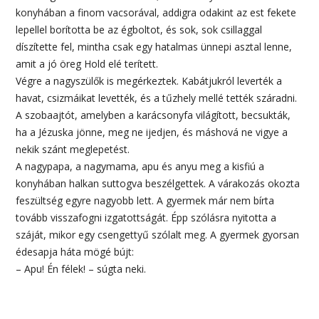
konyhában a finom vacsorával, addigra odakint az est fekete
lepellel borította be az égboltot, és sok, sok csillaggal
díszítette fel, mintha csak egy hatalmas ünnepi asztal lenne,
amit a jó öreg Hold elé terített.
Végre a nagyszülők is megérkeztek. Kabátjukról leverték a
havat, csizmáikat levették, és a tűzhely mellé tették száradni.
A szobaajtót, amelyben a karácsonyfa világított, becsukták,
ha a Jézuska jönne, meg ne ijedjen, és máshová ne vigye a
nekik szánt meglepetést.
A nagypapa, a nagymama, apu és anyu meg a kisfiú a
konyhában halkan suttogva beszélgettek. A várakozás okozta
feszültség egyre nagyobb lett. A gyermek már nem bírta
tovább visszafogni izgatottságát. Épp szólásra nyitotta a
száját, mikor egy csengettyű szólalt meg. A gyermek gyorsan
édesapja háta mögé bújt:
– Apu! Én félek! – súgta neki.