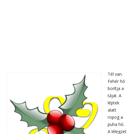
Tél van.
Fehér hó
borítja a
tájat. A
léptek
alatt
ropog a
puha hó.
A lélegzet