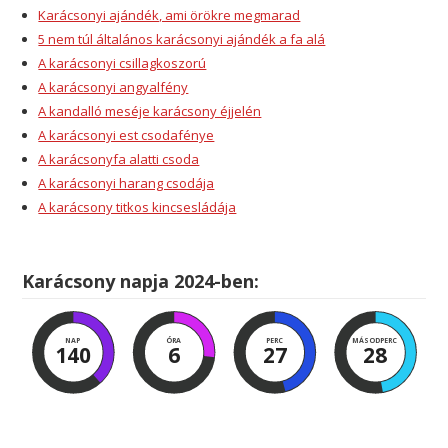
Karácsonyi ajándék, ami örökre megmarad
5 nem túl általános karácsonyi ajándék a fa alá
A karácsonyi csillagkoszorú
A karácsonyi angyalfény
A kandalló meséje karácsony éjjelén
A karácsonyi est csodafénye
A karácsonyfa alatti csoda
A karácsonyi harang csodája
A karácsony titkos kincsesládája
Karácsony napja 2024-ben:
NAP
ÓRA
PERC
MÁSODPERC
140
6
27
27