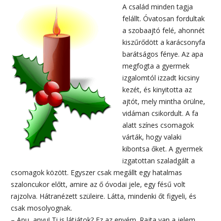
A család minden tagja
felállt. Óvatosan fordultak
a szobaajtó felé, ahonnét
kiszűrődött a karácsonyfa
barátságos fénye. Az apa
megfogta a gyermek
izgalomtól izzadt kicsiny
kezét, és kinyitotta az
ajtót, mely mintha örülne,
vidáman csikordult. A fa
alatt színes csomagok
várták, hogy valaki
kibontsa őket. A gyermek
izgatottan szaladgált a
csomagok között. Egyszer csak megállt egy hatalmas
szaloncukor előtt, amire az ő óvodai jele, egy fésű volt
rajzolva. Hátranézett szüleire. Látta, mindenki őt figyeli, és
csak mosolyognak.
– Apu, anyu! Ti is látjátok? Ez az enyém. Rajta van a jelem.