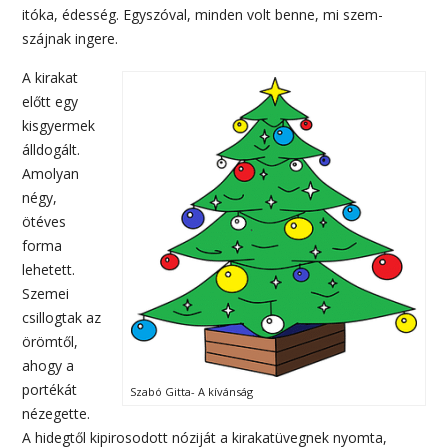
itóka, édesség. Egyszóval, minden volt benne, mi szem-
szájnak ingere.
A kirakat
előtt egy
kisgyermek
álldogált.
Amolyan
négy,
ötéves
forma
lehetett.
Szemei
csillogtak az
örömtől,
ahogy a
portékát
Szabó Gitta- A kívánság
nézegette.
A hidegtől kipirosodott nóziját a kirakatüvegnek nyomta,