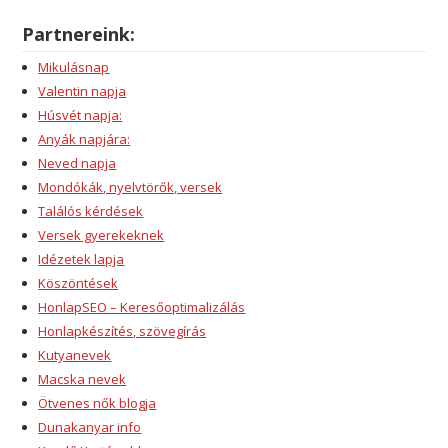
Partnereink:
Mikulásnap
Valentin napja
Húsvét napja:
Anyák napjára:
Neved napja
Mondókák, nyelvtörők, versek
Találós kérdések
Versek gyerekeknek
Idézetek lapja
Köszöntések
HonlapSEO – Keresőoptimalizálás
Honlapkészítés, szövegírás
Kutyanevek
Macska nevek
Ötvenes nők blogja
Dunakanyar info