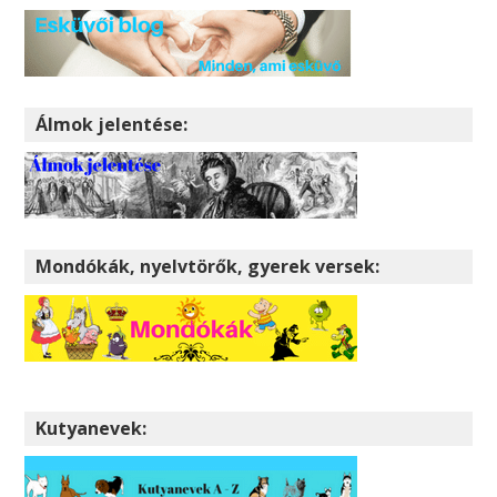
Álmok jelentése:
Mondókák, nyelvtörők, gyerek versek:
Kutyanevek: