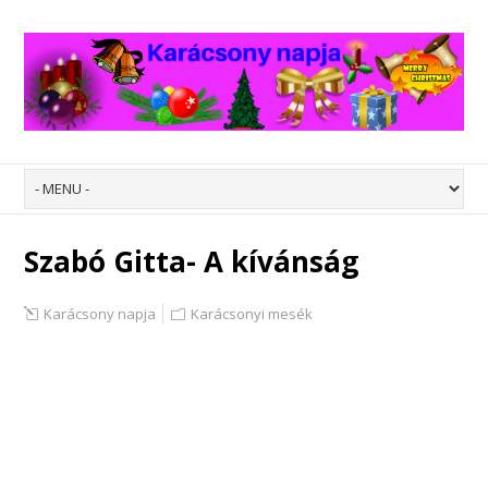
Szabó Gitta- A kívánság
Karácsony napja
Karácsonyi mesék