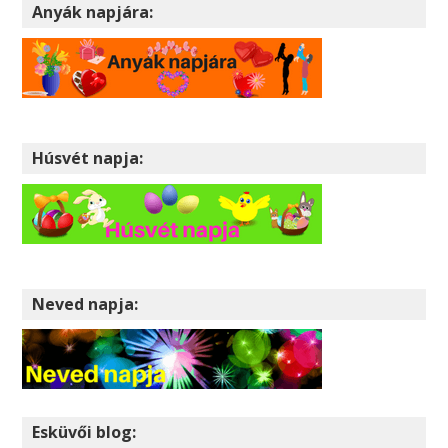
Anyák napjára:
Húsvét napja:
Neved napja:
Esküvői blog: