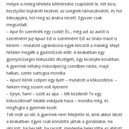
melyre a meleg lehelete kifehéredve csapódott le. Két kicsi,
kesztyűbe bújtatott kezével, az üvegnek támaszkodott, és hol
édesapjára, hol meg az árukra nézett. Egyszer csak
megszólalt:
– Apu! Én szeretnék egy csokit! És.., még azt az autót is
szeretném! Juj! Apuu! Ezt is szeretném! Ezt az óriási macit is
kérem! – mutatott ugrándozva egyik kincstől a másikig. Majd
hirtelen megállt a gyümölcsök előtt. A kirakatban egy
gyönyörűséges kókuszdió díszelgett, egy kicsinyke kosárban.
A gyermek néhány másodpercig csendben nézte, majd
halkan, szinte suttogva mondta:
– Apuci! Kérek szépen egy ilyet! – mutatott a kókuszdióra. –
Nekem még sosem volt ilyenem!
– Ejnye, fiam! – szólt az apa. – Mit kezdenél Te egy
kókuszdióval? Inkább induljunk haza – mondta még, és
megfogta a gyermek kezét.
Telt múlt az idő. A gyermek nem felejtette el, amit akkor látott
a kirakatban. Egyre csak körülötte jártak a gondolatai. Ha
játszott, ha beszélt, ha rajzolt, mindenbe beleszőtte az áhított