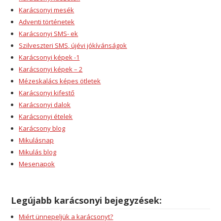
Karácsonyi mesék
Adventi történetek
Karácsonyi SMS- ek
Szilveszteri SMS, újévi jókívánságok
Karácsonyi képek -1
Karácsonyi képek – 2
Mézeskalács képes ötletek
Karácsonyi kifestő
Karácsonyi dalok
Karácsonyi ételek
Karácsony blog
Mikulásnap
Mikulás blog
Mesenapok
Legújabb karácsonyi bejegyzések:
Miért ünnepeljük a karácsonyt?