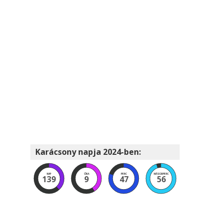
Karácsony napja 2024-ben:
NAP
ÓRA
PERC
MÁSODPERC
139
9
47
55