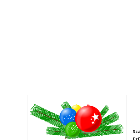
Sz
Ez