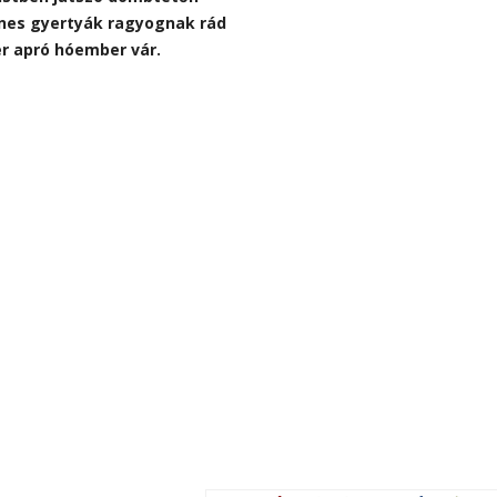
ínes gyertyák ragyognak rád
r apró hóember vár.