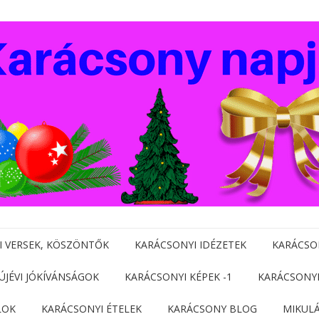
I VERSEK, KÖSZÖNTŐK
KARÁCSONYI IDÉZETEK
KARÁCSO
 ÚJÉVI JÓKÍVÁNSÁGOK
KARÁCSONYI KÉPEK -1
KARÁCSONYI
LOK
KARÁCSONYI ÉTELEK
KARÁCSONY BLOG
MIKUL