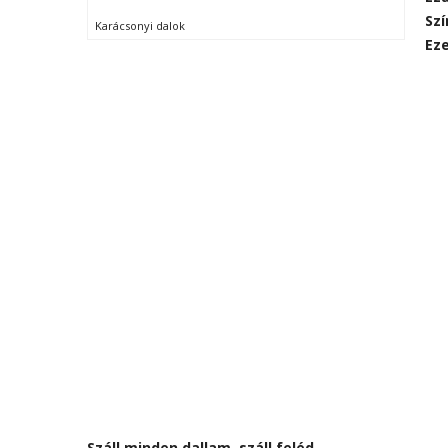
Sz
Karácsonyi dalok
Eze
Száll minden dallam, száll feléd