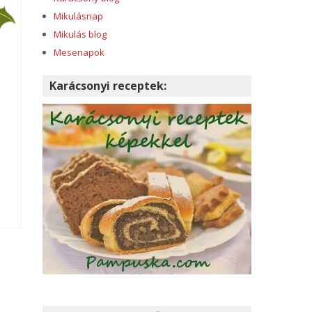
Mikulásnap
Mikulás blog
Mesenapok
Karácsonyi receptek: