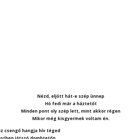
Nézd, eljött hát-e szép ünnep
Hó fedi már a háztetőt
Minden pont oly szép lett, mint akkor régen
Mikor még kisgyermek voltam én.
áz csengő hangja hív téged
üstben játszó dombtetőn