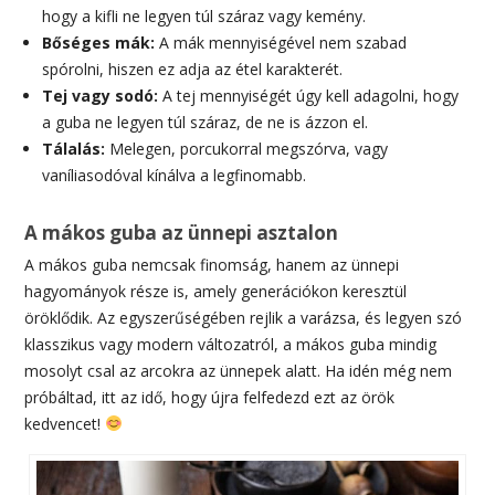
hogy a kifli ne legyen túl száraz vagy kemény.
Bőséges mák:
A mák mennyiségével nem szabad
spórolni, hiszen ez adja az étel karakterét.
Tej vagy sodó:
A tej mennyiségét úgy kell adagolni, hogy
a guba ne legyen túl száraz, de ne is ázzon el.
Tálalás:
Melegen, porcukorral megszórva, vagy
vaníliasodóval kínálva a legfinomabb.
A mákos guba az ünnepi asztalon
A mákos guba nemcsak finomság, hanem az ünnepi
hagyományok része is, amely generációkon keresztül
öröklődik. Az egyszerűségében rejlik a varázsa, és legyen szó
klasszikus vagy modern változatról, a mákos guba mindig
mosolyt csal az arcokra az ünnepek alatt. Ha idén még nem
próbáltad, itt az idő, hogy újra felfedezd ezt az örök
kedvencet!