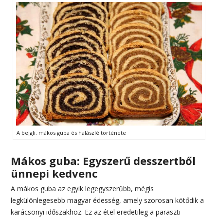
A bejgli, mákos guba és halászlé története
Mákos guba: Egyszerű desszertből
ünnepi kedvenc
A mákos guba az egyik legegyszerűbb, mégis
legkülönlegesebb magyar édesség, amely szorosan kötődik a
karácsonyi időszakhoz. Ez az étel eredetileg a paraszti