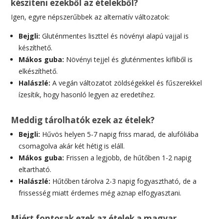
készíteni ezekből az ételekből?
Igen, egyre népszerűbbek az alternatív változatok:
Bejgli:
Gluténmentes liszttel és növényi alapú vajjal is
készíthető.
Mákos guba:
Növényi tejjel és gluténmentes kifliből is
elkészíthető.
Halászlé:
A vegán változatot zöldségekkel és fűszerekkel
ízesítik, hogy hasonló legyen az eredetihez.
Meddig tárolhatók ezek az ételek?
Bejgli:
Hűvös helyen 5-7 napig friss marad, de alufóliába
csomagolva akár két hétig is eláll.
Mákos guba:
Frissen a legjobb, de hűtőben 1-2 napig
eltartható.
Halászlé:
Hűtőben tárolva 2-3 napig fogyasztható, de a
frissesség miatt érdemes még aznap elfogyasztani.
Miért fontosak ezek az ételek a magyar