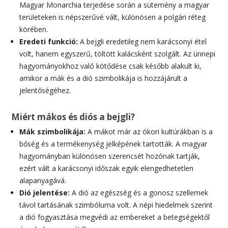
Magyar Monarchia terjedése során a sütemény a magyar
területeken is népszerűvé vált, különösen a polgári réteg
körében.
Eredeti funkció:
A bejgli eredetileg nem karácsonyi étel
volt, hanem egyszerű, töltött kalácsként szolgált. Az ünnepi
hagyományokhoz való kötődése csak később alakult ki,
amikor a mák és a dió szimbolikája is hozzájárult a
jelentőségéhez.
Miért mákos és diós a bejgli?
Mák szimbolikája:
A mákot már az ókori kultúrákban is a
bőség és a termékenység jelképének tartották. A magyar
hagyományban különösen szerencsét hozónak tartják,
ezért vált a karácsonyi időszak egyik elengedhetetlen
alapanyagává.
Dió jelentése:
A dió az egészség és a gonosz szellemek
távol tartásának szimbóluma volt. A népi hiedelmek szerint
a dió fogyasztása megvédi az embereket a betegségektől