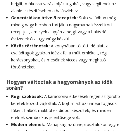
bejglit, mákossá varázsolják a gubát, vagy segítenek az
alaplé elkészítésében a halászléhez.
Generációkon átívelő receptek:
Sok családban még
mindig nagy becsben tartják a nagymama kézzel írott
receptjeit, amelyek alapján a bejgli vagy a halászlé
évtizedek óta ugyanúgy készül.
Közös történetek:
A konyhában töltött idő alatt a
családtagok gyakran idézik fel a múlt emlékeit, régi
karácsonyokat, és mesélnek vicces vagy megható
történeteket.
Hogyan változtak a hagyományok az idők
során?
Régi szokások:
A karácsonyi étkezések régen szigorúbb
keretek között zajlottak. A böjt miatt az ünnepi fogások
főként halból, mákból és dióból készültek, és minden
ételnek szimbolikus jelentősége volt.
Modern elemek:
Manapság az ünnepi asztalokon egyre