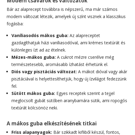
Modern csavarok és változatok
Bár az alaprecept továbbra is népszerű, ma már számos
modern változat létezik, amelyek új színt visznek a klasszikus
fogásba:
Vaníliasodós mákos guba:
Az alapreceptet
gazdagíthatjuk házi vaníliasodóval, ami krémes textúrát és
különleges ízt ad az ételnek.
Mézes-mákos guba:
A cukrot mézre cserélve még
természetesebb, aromásabb ízhatást érhetünk el.
Diós vagy pisztáciás változat:
A mákot dióval vagy akár
pisztáciával is helyettesíthetjük, hogy új ízvilágot fedezzünk
fel.
Sütött mákos guba:
Egyes receptek szerint a tejjel
meglocsolt gubát sütőben aranybarnára sütik, ami ropogós
textúrát kölcsönöz neki.
A mákos guba elkészítésének titkai
Friss alapanyagok:
Bár szikkadt kifliből készül, fontos,