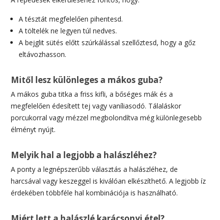
A tésztát megfelelően pihentesd.
A töltelék ne legyen túl nedves.
A bejglit sütés előtt szúrkálással szellőztesd, hogy a gőz
eltávozhasson.
Mitől lesz különleges a mákos guba?
A mákos guba titka a friss kifli, a bőséges mák és a
megfelelően édesített tej vagy vaníliasodó. Tálaláskor
porcukorral vagy mézzel megbolondítva még különlegesebb
élményt nyújt.
Melyik hal a legjobb a halászléhez?
A ponty a legnépszerűbb választás a halászléhez, de
harcsával vagy keszeggel is kiválóan elkészíthető. A legjobb íz
érdekében többféle hal kombinációja is használható.
Miért lett a halászlé karácsonyi étel?