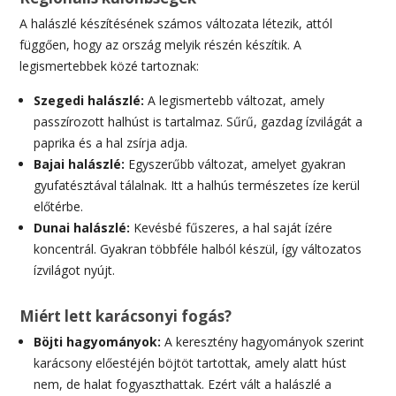
A halászlé készítésének számos változata létezik, attól
függően, hogy az ország melyik részén készítik. A
legismertebbek közé tartoznak:
Szegedi halászlé:
A legismertebb változat, amely
passzírozott halhúst is tartalmaz. Sűrű, gazdag ízvilágát a
paprika és a hal zsírja adja.
Bajai halászlé:
Egyszerűbb változat, amelyet gyakran
gyufatésztával tálalnak. Itt a halhús természetes íze kerül
előtérbe.
Dunai halászlé:
Kevésbé fűszeres, a hal saját ízére
koncentrál. Gyakran többféle halból készül, így változatos
ízvilágot nyújt.
Miért lett karácsonyi fogás?
Böjti hagyományok:
A keresztény hagyományok szerint
karácsony előestéjén böjtöt tartottak, amely alatt húst
nem, de halat fogyaszthattak. Ezért vált a halászlé a