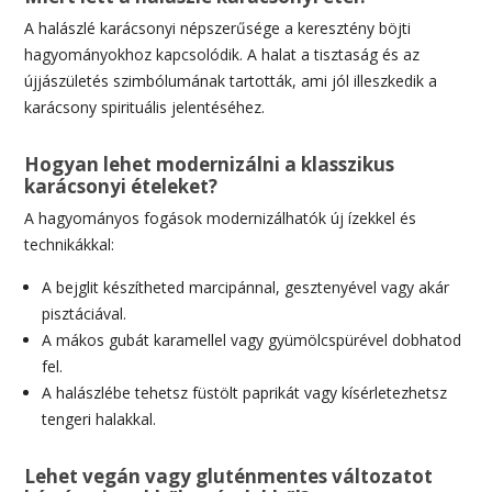
A halászlé karácsonyi népszerűsége a keresztény böjti
hagyományokhoz kapcsolódik. A halat a tisztaság és az
újjászületés szimbólumának tartották, ami jól illeszkedik a
karácsony spirituális jelentéséhez.
Hogyan lehet modernizálni a klasszikus
karácsonyi ételeket?
A hagyományos fogások modernizálhatók új ízekkel és
technikákkal:
A bejglit készítheted marcipánnal, gesztenyével vagy akár
pisztáciával.
A mákos gubát karamellel vagy gyümölcspürével dobhatod
fel.
A halászlébe tehetsz füstölt paprikát vagy kísérletezhetsz
tengeri halakkal.
Lehet vegán vagy gluténmentes változatot