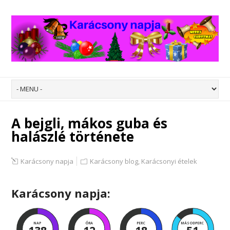
A bejgli, mákos guba és
halászlé története
Karácsony napja
Karácsony blog
,
Karácsonyi ételek
Karácsony napja:
NAP
ÓRA
PERC
MÁSODPERC