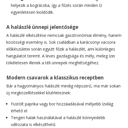
helyezik a bográcsba, így a főzés során minden íz
egyenletesen kioldódik.
A halászlé ünnepi jelentősége
A halászlé elkészítése nemcsak gasztronómiai élmény, hanem
közösségi esemény is. Sok családban a karácsonyi vacsora
előkészületei során együtt főzik a halászlét, ami különleges
hangulatot teremt. A leves gazdagsága és mély, meleg ízei
tökéletesen illenek a téli ünnepek meghittségéhez.
Modern csavarok a klasszikus receptben
Bár a hagyományos halászlé mindig népszerű, ma már sokan
új megközelítésekkel kísérleteznek:
Füstölt paprika vagy bor hozzáadásával mélyebb ízvilág
érhető el.
Tengeri halak használatával a halászlé könnyedebb
változata is elkészíthető.