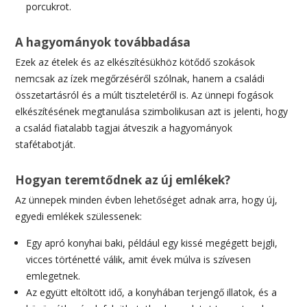
porcukrot.
A hagyományok továbbadása
Ezek az ételek és az elkészítésükhöz kötődő szokások
nemcsak az ízek megőrzéséről szólnak, hanem a családi
összetartásról és a múlt tiszteletéről is. Az ünnepi fogások
elkészítésének megtanulása szimbolikusan azt is jelenti, hogy
a család fiatalabb tagjai átveszik a hagyományok
stafétabotját.
Hogyan teremtődnek az új emlékek?
Az ünnepek minden évben lehetőséget adnak arra, hogy új,
egyedi emlékek szülessenek:
Egy apró konyhai baki, például egy kissé megégett bejgli,
vicces történetté válik, amit évek múlva is szívesen
emlegetnek.
Az együtt eltöltött idő, a konyhában terjengő illatok, és a