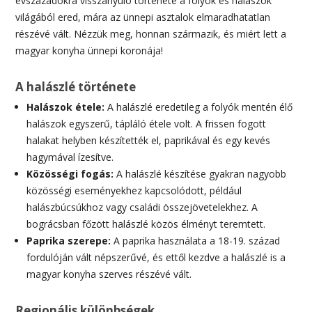
évszázadokra visszanyúló története a folyók és halászok
világából ered, mára az ünnepi asztalok elmaradhatatlan
részévé vált. Nézzük meg, honnan származik, és miért lett a
magyar konyha ünnepi koronája!
A halászlé története
Halászok étele:
A halászlé eredetileg a folyók mentén élő
halászok egyszerű, tápláló étele volt. A frissen fogott
halakat helyben készítették el, paprikával és egy kevés
hagymával ízesítve.
Közösségi fogás:
A halászlé készítése gyakran nagyobb
közösségi eseményekhez kapcsolódott, például
halászbúcsúkhoz vagy családi összejövetelekhez. A
bográcsban főzött halászlé közös élményt teremtett.
Paprika szerepe:
A paprika használata a 18-19. század
fordulóján vált népszerűvé, és ettől kezdve a halászlé is a
magyar konyha szerves részévé vált.
Regionális különbségek