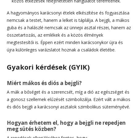
közös étkezések felejthetetlen hangulatot teremtenek.
A hagyományos karácsonyi ételek elkészítése és fogyasztása
nemcsak a testet, hanem a lelket is táplálja. A bejgli, a mákos
guba és a halászlé nemcsak az ünnepi asztal részei, hanem az
összetartozás, az emlékek és a közös élmények
megtestesítői is. Éppen ezért minden karácsonykor újra és
újra különleges varázslatot hoznak a családok életébe.
Gyakori kérdések (GYIK)
Miért mákos és diós a bejgli?
A mák a bőséget és a szerencsét, míg a dió az egészséget és
a gonosz szellemek elűzését szimbolizálja. Ezért vált a mákos
és diós bejgli a karácsonyi asztalok szimbolikus süteményévé.
Hogyan érhetem el, hogy a bejgli ne repedjen
meg sütés közben?
A repedések elkerüléséhez fontos, hogy: