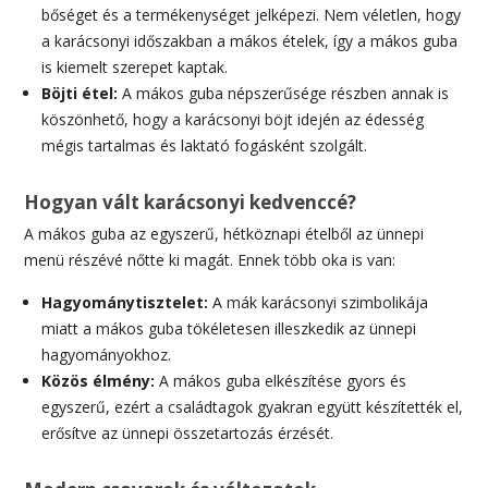
bőséget és a termékenységet jelképezi. Nem véletlen, hogy
a karácsonyi időszakban a mákos ételek, így a mákos guba
is kiemelt szerepet kaptak.
Böjti étel:
A mákos guba népszerűsége részben annak is
köszönhető, hogy a karácsonyi böjt idején az édesség
mégis tartalmas és laktató fogásként szolgált.
Hogyan vált karácsonyi kedvenccé?
A mákos guba az egyszerű, hétköznapi ételből az ünnepi
menü részévé nőtte ki magát. Ennek több oka is van:
Hagyománytisztelet:
A mák karácsonyi szimbolikája
miatt a mákos guba tökéletesen illeszkedik az ünnepi
hagyományokhoz.
Közös élmény:
A mákos guba elkészítése gyors és
egyszerű, ezért a családtagok gyakran együtt készítették el,
erősítve az ünnepi összetartozás érzését.