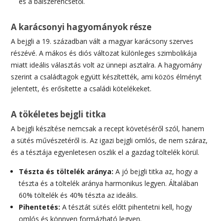
és a balszerencsétől.
A karácsonyi hagyományok része
A bejgli a 19. században vált a magyar karácsony szerves
részévé. A mákos és diós változat különleges szimbolikája
miatt ideális választás volt az ünnepi asztalra. A hagyomány
szerint a családtagok együtt készítették, ami közös élményt
jelentett, és erősítette a családi kötelékeket.
A tökéletes bejgli titka
A bejgli készítése nemcsak a recept követéséről szól, hanem
a sütés művészetéről is. Az igazi bejgli omlós, de nem száraz,
és a tésztája egyenletesen oszlik el a gazdag töltelék körül.
Tészta és töltelék aránya:
A jó bejgli titka az, hogy a
tészta és a töltelék aránya harmonikus legyen. Általában
60% töltelék és 40% tészta az ideális.
Pihentetés:
A tésztát sütés előtt pihentetni kell, hogy
omlós és könnyen formázható legyen.