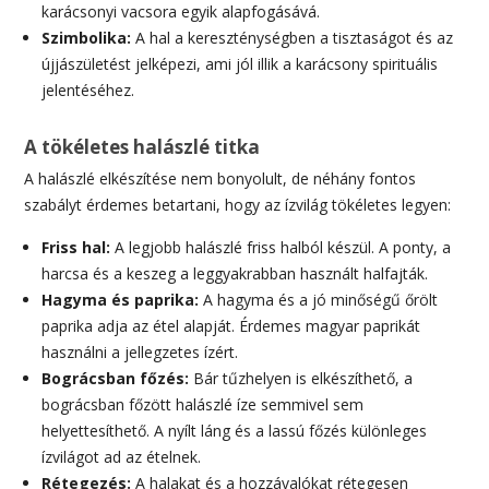
karácsonyi vacsora egyik alapfogásává.
Szimbolika:
A hal a kereszténységben a tisztaságot és az
újjászületést jelképezi, ami jól illik a karácsony spirituális
jelentéséhez.
A tökéletes halászlé titka
A halászlé elkészítése nem bonyolult, de néhány fontos
szabályt érdemes betartani, hogy az ízvilág tökéletes legyen:
Friss hal:
A legjobb halászlé friss halból készül. A ponty, a
harcsa és a keszeg a leggyakrabban használt halfajták.
Hagyma és paprika:
A hagyma és a jó minőségű őrölt
paprika adja az étel alapját. Érdemes magyar paprikát
használni a jellegzetes ízért.
Bográcsban főzés:
Bár tűzhelyen is elkészíthető, a
bográcsban főzött halászlé íze semmivel sem
helyettesíthető. A nyílt láng és a lassú főzés különleges
ízvilágot ad az ételnek.
Rétegezés:
A halakat és a hozzávalókat rétegesen