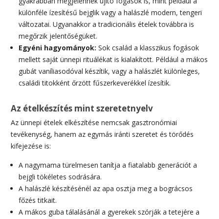
gyakrabban megjelennek újító fogások is, mint például a
különféle ízesítésű bejglik vagy a halászlé modern, tengeri
változatai. Ugyanakkor a tradicionális ételek továbbra is
megőrzik jelentőségüket.
Egyéni hagyományok:
Sok család a klasszikus fogások
mellett saját ünnepi rituálékat is kialakított. Például a mákos
gubát vaníliasodóval készítik, vagy a halászlét különleges,
családi titokként őrzött fűszerkeverékkel ízesítik.
Az ételkészítés mint szeretetnyelv
Az ünnepi ételek elkészítése nemcsak gasztronómiai
tevékenység, hanem az egymás iránti szeretet és törődés
kifejezése is:
A nagymama türelmesen tanítja a fiatalabb generációt a
bejgli tökéletes sodrására.
A halászlé készítésénél az apa osztja meg a bográcsos
főzés titkait.
A mákos guba tálalásánál a gyerekek szórják a tetejére a