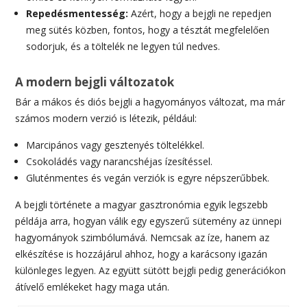
Repedésmentesség:
Azért, hogy a bejgli ne repedjen
meg sütés közben, fontos, hogy a tésztát megfelelően
sodorjuk, és a töltelék ne legyen túl nedves.
A modern bejgli változatok
Bár a mákos és diós bejgli a hagyományos változat, ma már
számos modern verzió is létezik, például:
Marcipános vagy gesztenyés töltelékkel.
Csokoládés vagy narancshéjas ízesítéssel.
Gluténmentes és vegán verziók is egyre népszerűbbek.
A bejgli története a magyar gasztronómia egyik legszebb
példája arra, hogyan válik egy egyszerű sütemény az ünnepi
hagyományok szimbólumává. Nemcsak az íze, hanem az
elkészítése is hozzájárul ahhoz, hogy a karácsony igazán
különleges legyen. Az együtt sütött bejgli pedig generációkon
átívelő emlékeket hagy maga után.