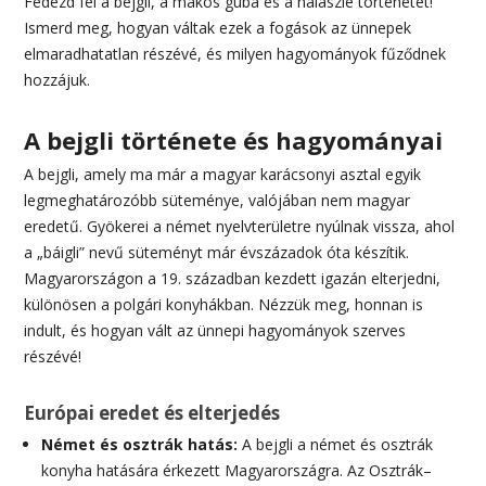
Fedezd fel a bejgli, a mákos guba és a halászlé történetét!
Ismerd meg, hogyan váltak ezek a fogások az ünnepek
elmaradhatatlan részévé, és milyen hagyományok fűződnek
hozzájuk.
A bejgli története és hagyományai
A bejgli, amely ma már a magyar karácsonyi asztal egyik
legmeghatározóbb süteménye, valójában nem magyar
eredetű. Gyökerei a német nyelvterületre nyúlnak vissza, ahol
a „báigli” nevű süteményt már évszázadok óta készítik.
Magyarországon a 19. században kezdett igazán elterjedni,
különösen a polgári konyhákban. Nézzük meg, honnan is
indult, és hogyan vált az ünnepi hagyományok szerves
részévé!
Európai eredet és elterjedés
Német és osztrák hatás:
A bejgli a német és osztrák
konyha hatására érkezett Magyarországra. Az Osztrák–