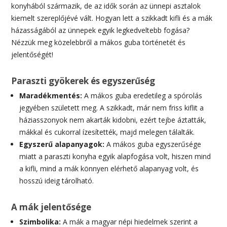
konyhából származik, de az idők során az ünnepi asztalok
kiemelt szereplőjévé vált. Hogyan lett a szikkadt kifli és a mák
házasságából az ünnepek egyik legkedveltebb fogása?
Nézzük meg közelebbről a mákos guba történetét és
jelentőségét!
Paraszti gyökerek és egyszerűség
Maradékmentés:
A mákos guba eredetileg a spórolás
jegyében született meg. A szikkadt, már nem friss kiflit a
háziasszonyok nem akarták kidobni, ezért tejbe áztatták,
mákkal és cukorral ízesítették, majd melegen tálalták.
Egyszerű alapanyagok:
A mákos guba egyszerűsége
miatt a paraszti konyha egyik alapfogása volt, hiszen mind
a kifli, mind a mák könnyen elérhető alapanyag volt, és
hosszú ideig tárolható.
A mák jelentősége
Szimbolika:
A mák a magyar népi hiedelmek szerint a