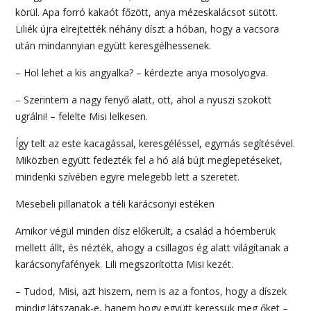
körül. Apa forró kakaót főzött, anya mézeskalácsot sütött.
Liliék újra elrejtették néhány díszt a hóban, hogy a vacsora
után mindannyian együtt keresgélhessenek.
– Hol lehet a kis angyalka? – kérdezte anya mosolyogva.
– Szerintem a nagy fenyő alatt, ott, ahol a nyuszi szokott
ugrálni! – felelte Misi lelkesen.
Így telt az este kacagással, keresgéléssel, egymás segítésével.
Miközben együtt fedezték fel a hó alá bújt meglepetéseket,
mindenki szívében egyre melegebb lett a szeretet.
Mesebeli pillanatok a téli karácsonyi estéken
Amikor végül minden dísz előkerült, a család a hóemberük
mellett állt, és nézték, ahogy a csillagos ég alatt világítanak a
karácsonyfafények. Lili megszorította Misi kezét.
– Tudod, Misi, azt hiszem, nem is az a fontos, hogy a díszek
mindig látszanak-e, hanem hogy együtt keressük meg őket –