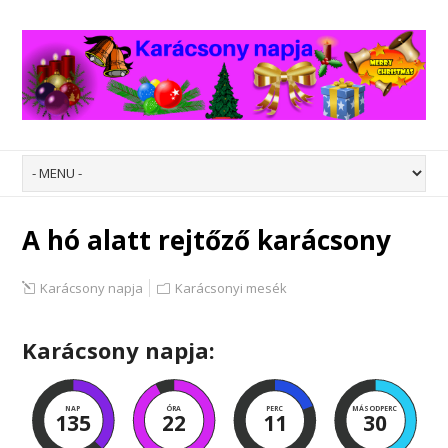
A hó alatt rejtőző karácsony
Karácsony napja
Karácsonyi mesék
Karácsony napja:
NAP
ÓRA
PERC
MÁSODPERC
135
22
11
29