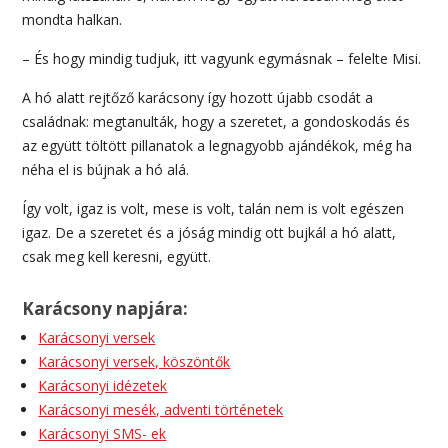
mondta halkan.
– És hogy mindig tudjuk, itt vagyunk egymásnak – felelte Misi.
A hó alatt rejtőző karácsony így hozott újabb csodát a
családnak: megtanulták, hogy a szeretet, a gondoskodás és
az együtt töltött pillanatok a legnagyobb ajándékok, még ha
néha el is bújnak a hó alá.
Így volt, igaz is volt, mese is volt, talán nem is volt egészen
igaz. De a szeretet és a jóság mindig ott bujkál a hó alatt,
csak meg kell keresni, együtt.
Karácsony napjára:
Karácsonyi versek
Karácsonyi versek, köszöntők
Karácsonyi idézetek
Karácsonyi mesék, adventi történetek
Karácsonyi SMS- ek