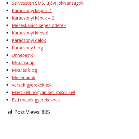
Szilveszteri SMS, újévi jókívánságok
Karácsonyi képek -1
Karácsonyi képek – 2
Mézeskalács képes ötletek
Karácsonyi kifestő
Karácsonyi dalok
Karácsony blog
Ünnepeink
Mikulásnap
Mikulás blog
Mesenapok
Versek gyerekeknek
Miért kell-hogyan kell-mikor kell
Esti mesék gyerekeknek
Post Views:
805