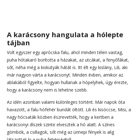
A karácsony hangulata a hólepte
tájban
Volt egyszer egy aprócska falu, ahol minden télen vastag,
puha hótakaró borította a házakat, az utcákat, a fenyőfákat,
sőt, néha még a kiskutyák hátát is. Itt élt egy kislány, Lili, aki
már nagyon várta a karácsonyt. Minden évben, amikor az
ablakából figyelte, hogyan hullanak a hópelyhek, úgy érezte,
hogy a karácsony nem is lehetne szebb.
Az idén azonban valami különleges történt. Már napok óta
havazott, a falu hófehér bundát öltött. Lili és kisöccse, Misi, a
nagy hócsaták közben észrevették, hogy a kertben a
karácsonyi díszek szinte elvesztek a hó alatt. A színes
gömbök, a csillagok, sőt még az ünnepi fények is alig
látszottak ki a puha fehérségből.