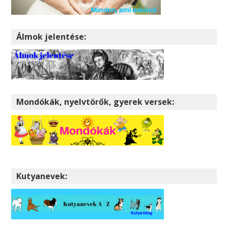
Álmok jelentése:
Mondókák, nyelvtörők, gyerek versek:
Kutyanevek: