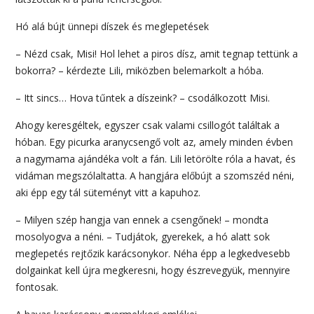
Hó alá bújt ünnepi díszek és meglepetések
– Nézd csak, Misi! Hol lehet a piros dísz, amit tegnap tettünk a
bokorra? – kérdezte Lili, miközben belemarkolt a hóba.
– Itt sincs… Hova tűntek a díszeink? – csodálkozott Misi.
Ahogy keresgéltek, egyszer csak valami csillogót találtak a
hóban. Egy picurka aranycsengő volt az, amely minden évben
a nagymama ajándéka volt a fán. Lili letörölte róla a havat, és
vidáman megszólaltatta. A hangjára előbújt a szomszéd néni,
aki épp egy tál süteményt vitt a kapuhoz.
– Milyen szép hangja van ennek a csengőnek! – mondta
mosolyogva a néni. – Tudjátok, gyerekek, a hó alatt sok
meglepetés rejtőzik karácsonykor. Néha épp a legkedvesebb
dolgainkat kell újra megkeresni, hogy észrevegyük, mennyire
fontosak.