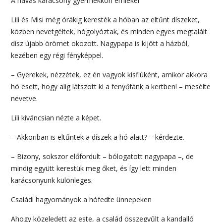
A havas karácsony gyermekkori emlékei
Lili és Misi még órákig keresték a hóban az eltűnt díszeket,
közben nevetgéltek, hógolyóztak, és minden egyes megtalált
dísz újabb örömet okozott. Nagypapa is kijött a házból,
kezében egy régi fényképpel.
– Gyerekek, nézzétek, ez én vagyok kisfiúként, amikor akkora
hó esett, hogy alig látszott ki a fenyőfánk a kertben! – mesélte
nevetve.
Lili kíváncsian nézte a képet.
– Akkoriban is eltűntek a díszek a hó alatt? – kérdezte.
– Bizony, sokszor előfordult – bólogatott nagypapa –, de
mindig együtt kerestük meg őket, és így lett minden
karácsonyunk különleges.
Családi hagyományok a hófedte ünnepeken
Ahogy közeledett az este, a család összegyűlt a kandalló