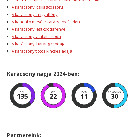
A karácsonyi csillagkoszorú
A karácsonyi angyalfény
A kandalló meséje karácsony éjjelén
A karácsonyi est csodafénye
A karácsonyfa alatti csoda
A karácsonyi harang csodája
A karácsony titkos kincsesládája
Karácsony napja 2024-ben:
NAP
ÓRA
PERC
MÁSODPERC
135
22
11
30
Partnereink: