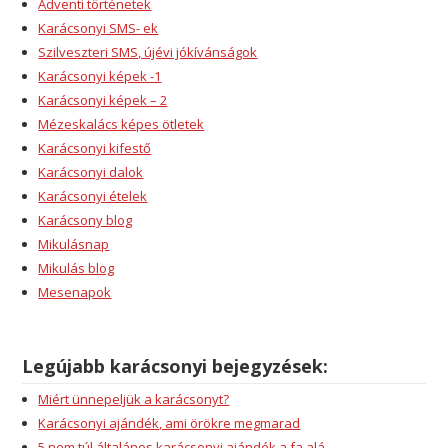
Adventi történetek
Karácsonyi SMS- ek
Szilveszteri SMS, újévi jókívánságok
Karácsonyi képek -1
Karácsonyi képek – 2
Mézeskalács képes ötletek
Karácsonyi kifestő
Karácsonyi dalok
Karácsonyi ételek
Karácsony blog
Mikulásnap
Mikulás blog
Mesenapok
Legújabb karácsonyi bejegyzések:
Miért ünnepeljük a karácsonyt?
Karácsonyi ajándék, ami örökre megmarad
5 nem túl általános karácsonyi ajándék a fa alá