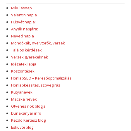
Mikulásnap
Valentin napja
Húsvét napja:
Anyák napjára:
Neved napja
Mondókák, nyelvtörők, versek
Találós kérdések
Versek gyerekeknek
Idézetek lapja
Köszöntések
HonlapSEO – Keresőoptimalizálás
Honlapkészítés, szövegírás
Kutyanevek
Macska nevek
Ötvenes nők blogja
Dunakanyar info
Kezdő Kertész blog
Esküvői blog