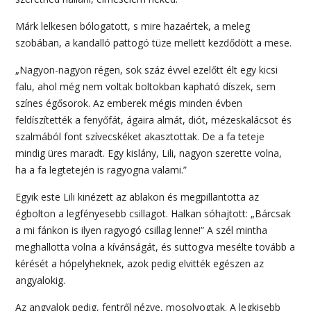
Márk lelkesen bólogatott, s mire hazaértek, a meleg
szobában, a kandalló pattogó tüze mellett kezdődött a mese.
„Nagyon-nagyon régen, sok száz évvel ezelőtt élt egy kicsi
falu, ahol még nem voltak boltokban kapható díszek, sem
színes égősorok. Az emberek mégis minden évben
feldíszítették a fenyőfát, ágaira almát, diót, mézeskalácsot és
szalmából font szívecskéket akasztottak. De a fa teteje
mindig üres maradt. Egy kislány, Lili, nagyon szerette volna,
ha a fa legtetején is ragyogna valami.”
Egyik este Lili kinézett az ablakon és megpillantotta az
égbolton a legfényesebb csillagot. Halkan sóhajtott: „Bárcsak
a mi fánkon is ilyen ragyogó csillag lenne!” A szél mintha
meghallotta volna a kívánságát, és suttogva mesélte tovább a
kérését a hópelyheknek, azok pedig elvitték egészen az
angyalokig.
Az angyalok pedig, fentről nézve, mosolyogtak. A legkisebb