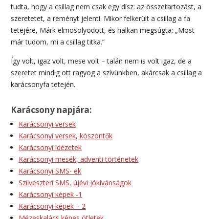
tudta, hogy a csillag nem csak egy dísz: az összetartozást, a
szeretetet, a reményt jelenti. Mikor felkerült a csillag a fa
tetejére, Márk elmosolyodott, és halkan megsúgta: „Most
már tudom, mi a csillag titka.”
Így volt, igaz volt, mese volt – talán nem is volt igaz, de a
szeretet mindig ott ragyog a szívünkben, akárcsak a csillag a
karácsonyfa tetején.
Karácsony napjára:
Karácsonyi versek
Karácsonyi versek, köszöntők
Karácsonyi idézetek
Karácsonyi mesék, adventi történetek
Karácsonyi SMS- ek
Szilveszteri SMS, újévi jókívánságok
Karácsonyi képek -1
Karácsonyi képek – 2
Mézeskalács képes ötletek