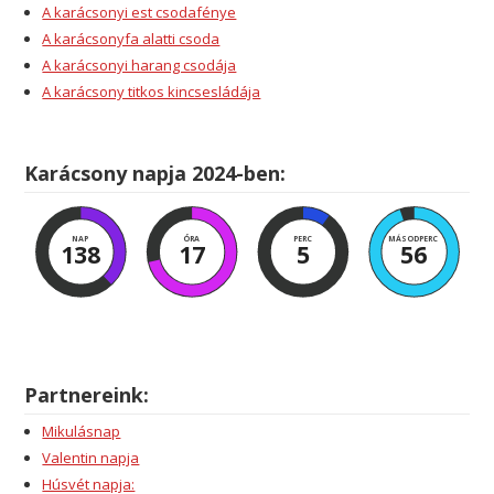
A karácsonyi est csodafénye
A karácsonyfa alatti csoda
A karácsonyi harang csodája
A karácsony titkos kincsesládája
Karácsony napja 2024-ben:
NAP
ÓRA
PERC
MÁSODPERC
138
17
5
56
Partnereink:
Mikulásnap
Valentin napja
Húsvét napja: