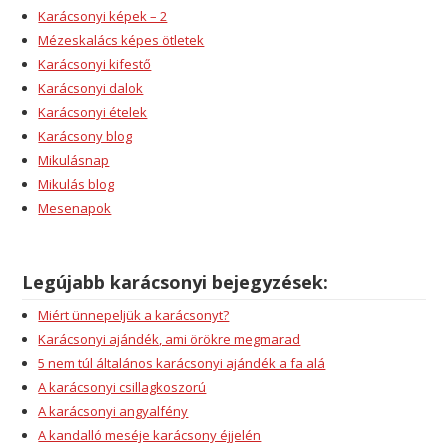
Karácsonyi képek – 2
Mézeskalács képes ötletek
Karácsonyi kifestő
Karácsonyi dalok
Karácsonyi ételek
Karácsony blog
Mikulásnap
Mikulás blog
Mesenapok
Legújabb karácsonyi bejegyzések:
Miért ünnepeljük a karácsonyt?
Karácsonyi ajándék, ami örökre megmarad
5 nem túl általános karácsonyi ajándék a fa alá
A karácsonyi csillagkoszorú
A karácsonyi angyalfény
A kandalló meséje karácsony éjjelén