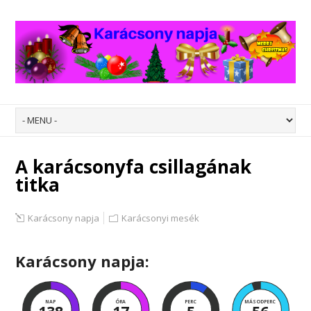
A karácsonyfa csillagának
titka
Karácsony napja
Karácsonyi mesék
Karácsony napja:
NAP
ÓRA
PERC
MÁSODPERC