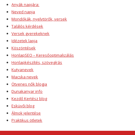
Anyák napjára:
Neved napja
Mondókák, nyelvtörők, versek
Találós kérdések
Versek gyerekeknek
Idézetek lapja
Köszöntések
HonlapSEO – Keresőoptimalizálás
Honlapkészítés, szövegírás
Kutyanevek
Macska nevek
Ötvenes nők blogja
Dunakanyar info
Kezdő Kertész blog
Esküvői blog
Álmok jelentése
Praktikus ötletek