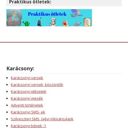
Praktikus ötletek:
Karácsony:
Karácsonyi versek
Karácsonyi versek, köszöntők
Karácsonyi idézetek
Karácsonyi mesék
Adventi történetek
Karácsonyi SMS- ek
Szilveszteri SMS, újévi jókívánságok
Karácsonyi képek -1