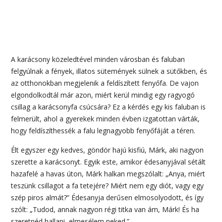
A karácsony közeledtével minden városban és faluban
felgyúlnak a fények, illatos sütemények sülnek a sütőkben, és
az otthonokban megjelenik a feldíszített fenyőfa. De vajon
elgondolkodtál már azon, miért kerül mindig egy ragyogó
csillag a karácsonyfa csúcsára? Ez a kérdés egy kis faluban is
felmerült, ahol a gyerekek minden évben izgatottan várták,
hogy feldíszíthessék a falu legnagyobb fenyőfáját a téren.
Élt egyszer egy kedves, göndör hajú kisfiú, Márk, aki nagyon
szerette a karácsonyt. Egyik este, amikor édesanyjával sétált
hazafelé a havas úton, Márk halkan megszólalt: „Anya, miért
teszünk csillagot a fa tetejére? Miért nem egy diót, vagy egy
szép piros almát?” Édesanyja derűsen elmosolyodott, és így
szólt: „Tudod, annak nagyon régi titka van ám, Márk! És ha
szeretnéd hallani, elmesélem neked.”