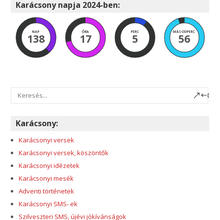
Karácsony napja 2024-ben:
NAP
ÓRA
PERC
MÁSODPERC
138
17
5
56
Karácsony:
Karácsonyi versek
Karácsonyi versek, köszöntők
Karácsonyi idézetek
Karácsonyi mesék
Adventi történetek
Karácsonyi SMS- ek
Szilveszteri SMS, újévi jókívánságok