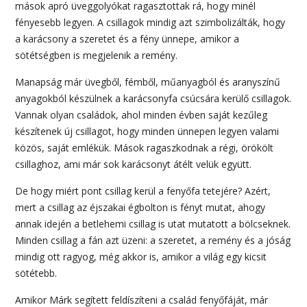
mások apró üveggolyókat ragasztottak rá, hogy minél
fényesebb legyen. A csillagok mindig azt szimbolizálták, hogy
a karácsony a szeretet és a fény ünnepe, amikor a
sötétségben is megjelenik a remény.
Manapság már üvegből, fémből, műanyagból és aranyszínű
anyagokból készülnek a karácsonyfa csúcsára kerülő csillagok.
Vannak olyan családok, ahol minden évben saját kezűleg
készítenek új csillagot, hogy minden ünnepen legyen valami
közös, saját emlékük. Mások ragaszkodnak a régi, örökölt
csillaghoz, ami már sok karácsonyt átélt velük együtt.
De hogy miért pont csillag kerül a fenyőfa tetejére? Azért,
mert a csillag az éjszakai égbolton is fényt mutat, ahogy
annak idején a betlehemi csillag is utat mutatott a bölcseknek.
Minden csillag a fán azt üzeni: a szeretet, a remény és a jóság
mindig ott ragyog, még akkor is, amikor a világ egy kicsit
sötétebb.
Amikor Márk segített feldíszíteni a család fenyőfáját, már