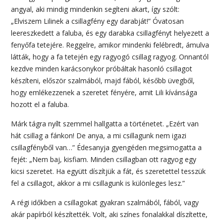
angyal, aki mindig mindenkin segíteni akart, így szólt:
„Elviszem Lilinek a csillagfény egy darabját!” Óvatosan
leereszkedett a faluba, és egy darabka csillagfényt helyezett a
fenyőfa tetejére. Reggelre, amikor mindenki felébredt, ámulva
látták, hogy a fa tetején egy ragyogó csillag ragyog. Onnantól
kezdve minden karácsonykor próbáltak hasonló csillagot
készíteni, először szalmából, majd fából, később üvegből,
hogy emlékezzenek a szeretet fényére, amit Lili kívánsága
hozott el a faluba.
Márk tágra nyílt szemmel hallgatta a történetet. „Ezért van
hát csillag a fánkon! De anya, a mi csillagunk nem igazi
csillagfényből van…” Édesanyja gyengéden megsimogatta a
fejét: „Nem baj, kisfiam. Minden csillagban ott ragyog egy
kicsi szeretet. Ha együtt díszítjük a fát, és szeretettel tesszük
fel a csillagot, akkor a mi csillagunk is különleges lesz.”
A régi időkben a csillagokat gyakran szalmából, fából, vagy
akár papírból készítették. Volt, aki színes fonalakkal díszítette,