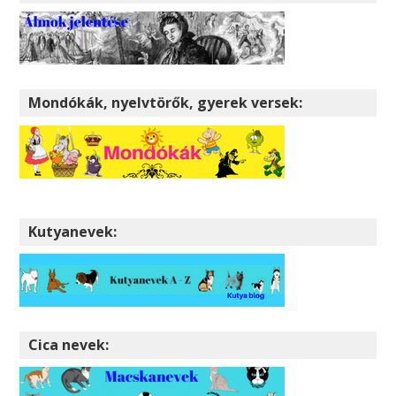
Mondókák, nyelvtörők, gyerek versek:
Kutyanevek:
Cica nevek: