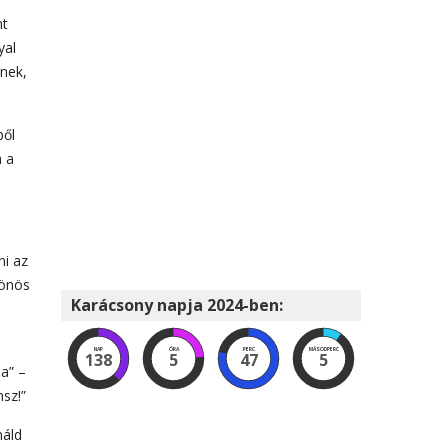
nt
yal
knek,
ből
a a
ni az
lönös
Karácsony napja 2024-ben:
NAP
ÓRA
PERC
MÁSODPERC
138
5
47
4
a” –
nsz!”
náld