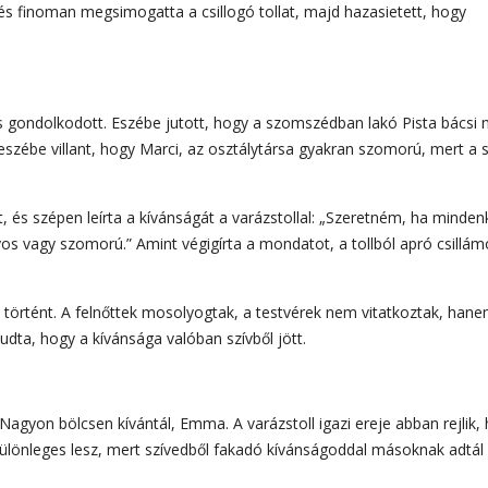
, és finoman megsimogatta a csillogó tollat, majd hazasietett, hogy
és gondolkodott. Eszébe jutott, hogy a szomszédban lakó Pista bácsi
 eszébe villant, hogy Marci, az osztálytársa gyakran szomorú, mert a s
 és szépen leírta a kívánságát a varázstollal: „Szeretném, ha minden
s vagy szomorú.” Amint végigírta a mondatot, a tollból apró csillám
 történt. A felnőttek mosolyogtak, a testvérek nem vitatkoztak, han
dta, hogy a kívánsága valóban szívből jött.
agyon bölcsen kívántál, Emma. A varázstoll igazi ereje abban rejlik,
 különleges lesz, mert szívedből fakadó kívánságoddal másoknak adtál