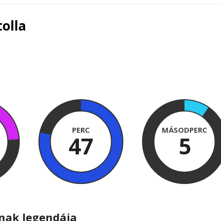
olla
PERC
MÁSODPERC
47
4
ának legendája