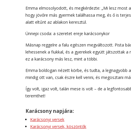
Emma elmosolyodott, és megkérdezte: „Mi lesz most a va
hogy jövőre más gyermek találhassa meg, és ő is terjeszt
alatt eltűnt az ablakon keresztül.
Ünnepi csoda: a szeretet ereje karácsonykor
Másnap reggelre a falu egészen megváltozott. Pista bác
lehessenek a fiukkal, és a gyerekek együtt játszottak 
ez a karácsony más lesz, mint a többi.
Emma boldogan nézett körbe, és tudta, a legnagyobb a
mindig ott van, csak észre kell venni, és megosztani má
Így volt, igaz volt, talán mese is volt – de a legfonto
teremthet!
Karácsony napjára:
Karácsonyi versek
Karácsonyi versek, köszöntők