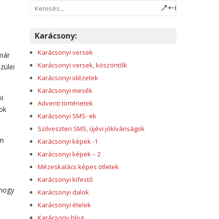
Karácsony:
Karácsonyi versek
 már
Karácsonyi versek, köszöntők
zülei
Karácsonyi idézetek
Karácsonyi mesék
ki
Adventi történetek
ok
Karácsonyi SMS- ek
Szilveszteri SMS, újévi jókívánságok
em
Karácsonyi képek -1
Karácsonyi képek – 2
Mézeskalács képes ötletek
Karácsonyi kifestő
 hogy
Karácsonyi dalok
Karácsonyi ételek
Karácsony blog