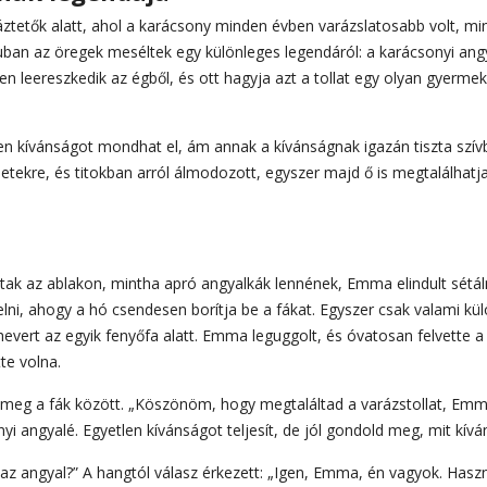
áztetők alatt, ahol a karácsony minden évben varázslatosabb volt, mi
aluban az öregek meséltek egy különleges legendáról: a karácsonyi ang
en leereszkedik az égből, és ott hagyja azt a tollat egy olyan gyerme
etlen kívánságot mondhat el, ám annak a kívánságnak igazán tiszta szív
etekre, és titokban arról álmodozott, egyszer majd ő is megtalálhatj
tak az ablakon, mintha apró angyalkák lennének, Emma elindult sétál
yelni, ahogy a hó csendesen borítja be a fákat. Egyszer csak valami kü
 hevert az egyik fenyőfa alatt. Emma leguggolt, és óvatosan felvette a
tte volna.
alt meg a fák között. „Köszönöm, hogy megtaláltad a varázstollat, Emm
i angyalé. Egyetlen kívánságot teljesít, de jól gondold meg, mit kívá
z angyal?” A hangtól válasz érkezett: „Igen, Emma, én vagyok. Hasz