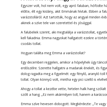
Egyszer volt, hol nem volt, egy apró faluban, hófödte h
előtte, élt egy kislány, akit Emmának hívtak. Ebben a f
varázstolláról. Azt tartották, hogy az angyal minden évb
akinek a szíve tele van szeretettel és jósággal.
A falubeliek szerint, aki megtalálja a varázstollat, egy
kell fakadnia. Emma nagyokat hallgatott ezekre a történ
csodás tollat.
Hogyan találta meg Emma a varázstollat?
Egy decemberi reggelen, amikor a hópelyhek úgy táncol
erdőszélre. Szerette hallgatni a madarak énekét, és fig
dolog ragadta meg a figyelmét: egy fénylő, aranyló toll
tollat. Olyan könnyű volt, mintha egy pici szellő is elvihe
Ahogy a tollat a kezébe vette, hirtelen halk hang szól
szólt a hang. „Ez nem akármilyen toll, hanem a karácsony
Emma szíve hevesen dobogott. Megkérdezte: „Te vagy a