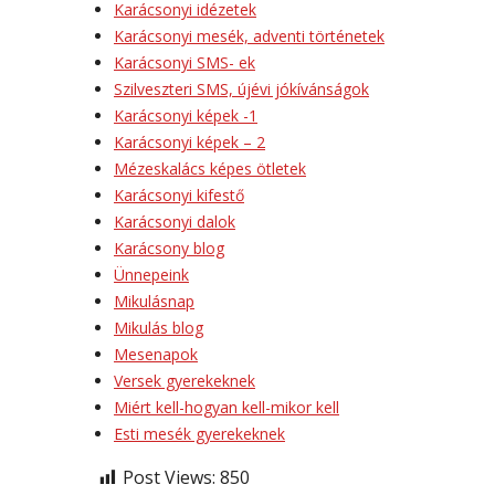
Karácsonyi idézetek
Karácsonyi mesék, adventi történetek
Karácsonyi SMS- ek
Szilveszteri SMS, újévi jókívánságok
Karácsonyi képek -1
Karácsonyi képek – 2
Mézeskalács képes ötletek
Karácsonyi kifestő
Karácsonyi dalok
Karácsony blog
Ünnepeink
Mikulásnap
Mikulás blog
Mesenapok
Versek gyerekeknek
Miért kell-hogyan kell-mikor kell
Esti mesék gyerekeknek
Post Views:
850