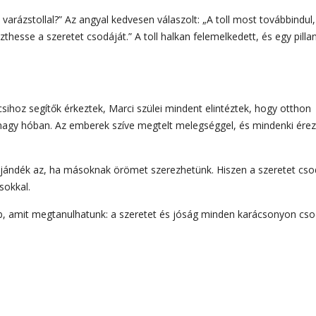
rázstollal?” Az angyal kedvesen válaszolt: „A toll most továbbindul,
hesse a szeretet csodáját.” A toll halkan felemelkedett, és egy pilla
sihoz segítők érkeztek, Marci szülei mindent elintéztek, hogy otthon
a nagy hóban. Az emberek szíve megtelt melegséggel, és mindenki érez
jándék az, ha másoknak örömet szerezhetünk. Hiszen a szeretet cso
sokkal.
sabb, amit megtanulhatunk: a szeretet és jóság minden karácsonyon cs