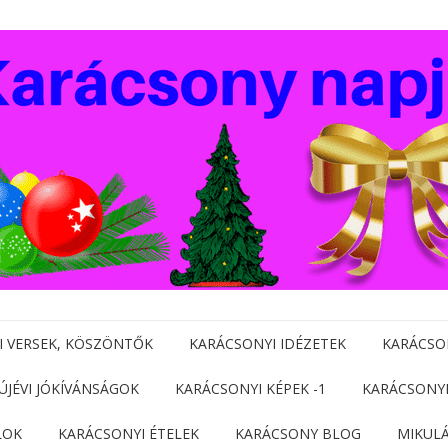
I VERSEK, KÖSZÖNTŐK
KARÁCSONYI IDÉZETEK
KARÁCSO
 ÚJÉVI JÓKÍVÁNSÁGOK
KARÁCSONYI KÉPEK -1
KARÁCSONYI
LOK
KARÁCSONYI ÉTELEK
KARÁCSONY BLOG
MIKUL