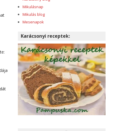
Mikulásnap
Mikulás blog
nat
Mesenapok
Karácsonyi receptek:
te:
dája
odát