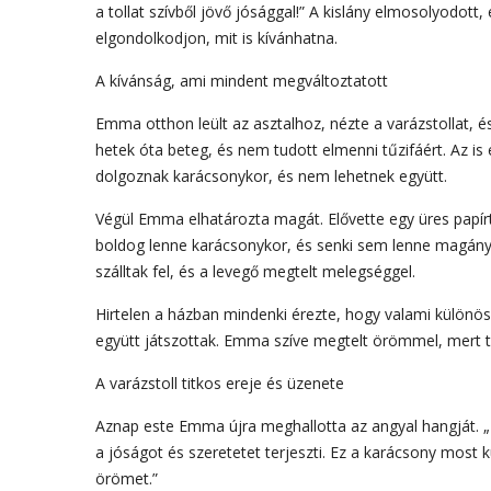
a tollat szívből jövő jósággal!” A kislány elmosolyodott
elgondolkodjon, mit is kívánhatna.
A kívánság, ami mindent megváltoztatott
Emma otthon leült az asztalhoz, nézte a varázstollat, 
hetek óta beteg, és nem tudott elmenni tűzifáért. Az is
dolgoznak karácsonykor, és nem lehetnek együtt.
Végül Emma elhatározta magát. Elővette egy üres papírt,
boldog lenne karácsonykor, és senki sem lenne magányo
szálltak fel, és a levegő megtelt melegséggel.
Hirtelen a házban mindenki érezte, hogy valami különös
együtt játszottak. Emma szíve megtelt örömmel, mert tu
A varázstoll titkos ereje és üzenete
Aznap este Emma újra meghallotta az angyal hangját. „N
a jóságot és szeretetet terjeszti. Ez a karácsony most
örömet.”