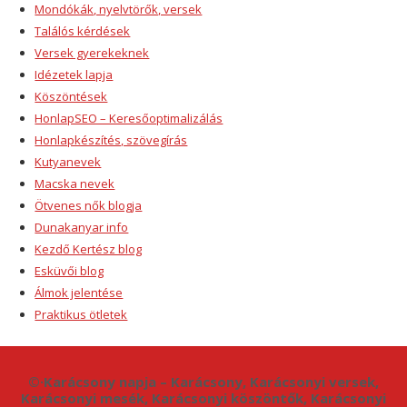
Mondókák, nyelvtörők, versek
Találós kérdések
Versek gyerekeknek
Idézetek lapja
Köszöntések
HonlapSEO – Keresőoptimalizálás
Honlapkészítés, szövegírás
Kutyanevek
Macska nevek
Ötvenes nők blogja
Dunakanyar info
Kezdő Kertész blog
Esküvői blog
Álmok jelentése
Praktikus ötletek
©·Karácsony napja – Karácsony, Karácsonyi versek,
Karácsonyi mesék, Karácsonyi köszöntők, Karácsonyi