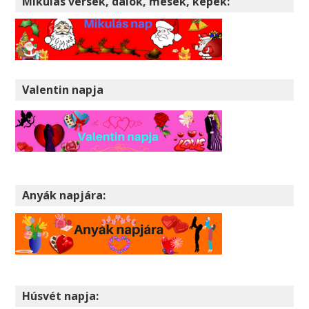
Mikulás versek, dalok, mesék, képek:
Valentin napja
Anyák napjára:
Húsvét napja: