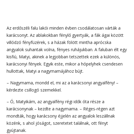
Az erdőszéli falu lakói minden évben csodálatosan várták a
karácsonyt. Az ablakokban fénylő gyertyák, a fák ágai között
villódzó fényfüzérek, s a házak fölött mintha aprócska
angyalok suhantak volna, fényes ruhájukban. A faluban élt egy
kisfiú, Matyi, akinek a legjobban tetszettek ezek a különös,
karácsonyi fények. Egyik este, mikor a hópelyhek csendesen
hullottak, Matyi a nagymamájához bújt.
– Nagymama, mondd el, mi az a karácsonyi angyalfény! –
kérdezte csillogó szemekkel.
– Ó, Matyikám, az angyalfény régi idők óta része a
karácsonynak – kezdte a nagymama. – Réges-régen azt
mondták, hogy karácsony éjjelén az angyalok leszállnak
közénk, s ahol jóságot, szeretetet találnak, ott fényt
gyújtanak.