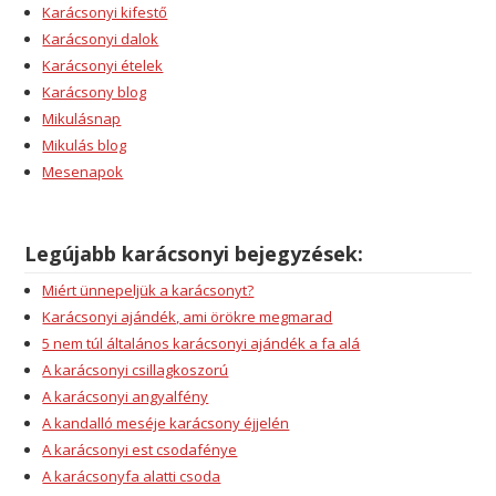
Karácsonyi kifestő
Karácsonyi dalok
Karácsonyi ételek
Karácsony blog
Mikulásnap
Mikulás blog
Mesenapok
Legújabb karácsonyi bejegyzések:
Miért ünnepeljük a karácsonyt?
Karácsonyi ajándék, ami örökre megmarad
5 nem túl általános karácsonyi ajándék a fa alá
A karácsonyi csillagkoszorú
A karácsonyi angyalfény
A kandalló meséje karácsony éjjelén
A karácsonyi est csodafénye
A karácsonyfa alatti csoda