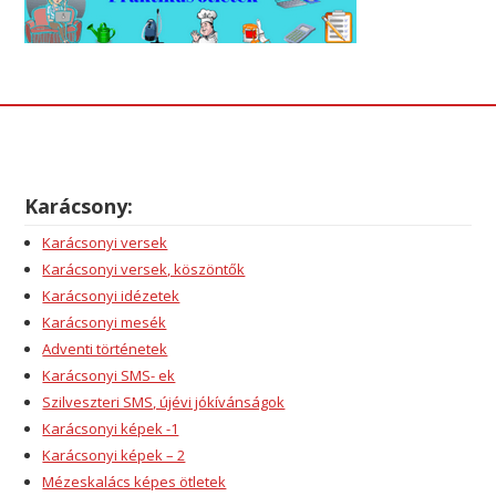
Karácsony:
Karácsonyi versek
Karácsonyi versek, köszöntők
Karácsonyi idézetek
Karácsonyi mesék
Adventi történetek
Karácsonyi SMS- ek
Szilveszteri SMS, újévi jókívánságok
Karácsonyi képek -1
Karácsonyi képek – 2
Mézeskalács képes ötletek