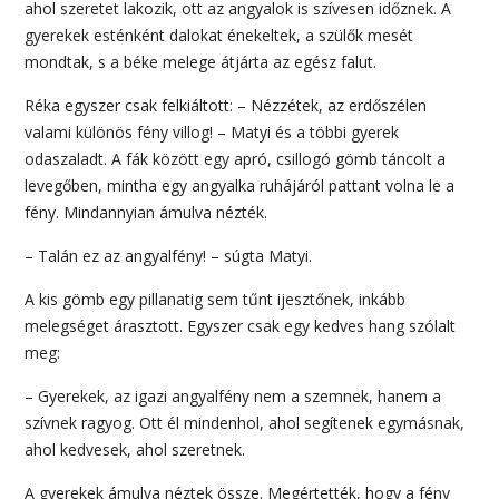
ahol szeretet lakozik, ott az angyalok is szívesen időznek. A
gyerekek esténként dalokat énekeltek, a szülők mesét
mondtak, s a béke melege átjárta az egész falut.
Réka egyszer csak felkiáltott: – Nézzétek, az erdőszélen
valami különös fény villog! – Matyi és a többi gyerek
odaszaladt. A fák között egy apró, csillogó gömb táncolt a
levegőben, mintha egy angyalka ruhájáról pattant volna le a
fény. Mindannyian ámulva nézték.
– Talán ez az angyalfény! – súgta Matyi.
A kis gömb egy pillanatig sem tűnt ijesztőnek, inkább
melegséget árasztott. Egyszer csak egy kedves hang szólalt
meg:
– Gyerekek, az igazi angyalfény nem a szemnek, hanem a
szívnek ragyog. Ott él mindenhol, ahol segítenek egymásnak,
ahol kedvesek, ahol szeretnek.
A gyerekek ámulva néztek össze. Megértették, hogy a fény