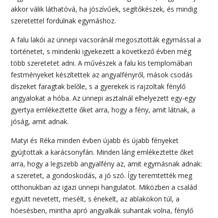
akkor válik láthatóvá, ha jószívűek, segítőkészek, és mindig
szeretettel fordulnak egymáshoz.
A falu lakói az ünnepi vacsoránál megosztották egymással a
történetet, s mindenki igyekezett a következő évben még
több szeretetet adni. A művészek a falu kis templomában
festményeket készítettek az angyalfényről, mások csodás
díszeket faragtak belőle, s a gyerekek is rajzoltak fénylő
angyalokat a hóba. Az ünnepi asztalnál elhelyezett egy-egy
gyertya emlékeztette őket arra, hogy a fény, amit látnak, a
jóság, amit adnak.
Matyi és Réka minden évben újabb és újabb fényeket
gyújtottak a karácsonyfán. Minden láng emlékeztette őket
arra, hogy a legszebb angyalfény az, amit egymásnak adnak:
a szeretet, a gondoskodás, a jó szó. Így teremtették meg
otthonukban az igazi ünnepi hangulatot. Miközben a család
együtt nevetett, mesélt, s énekelt, az ablakokon túl, a
hóesésben, mintha apró angyalkák suhantak volna, fénylő