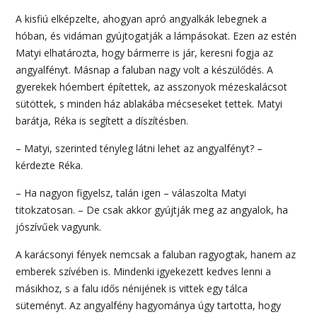
A kisfiú elképzelte, ahogyan apró angyalkák lebegnek a
hóban, és vidáman gyújtogatják a lámpásokat. Ezen az estén
Matyi elhatározta, hogy bármerre is jár, keresni fogja az
angyalfényt. Másnap a faluban nagy volt a készülődés. A
gyerekek hóembert építettek, az asszonyok mézeskalácsot
sütöttek, s minden ház ablakába mécseseket tettek. Matyi
barátja, Réka is segített a díszítésben.
– Matyi, szerinted tényleg látni lehet az angyalfényt? –
kérdezte Réka.
– Ha nagyon figyelsz, talán igen – válaszolta Matyi
titokzatosan. – De csak akkor gyújtják meg az angyalok, ha
jószívűek vagyunk.
A karácsonyi fények nemcsak a faluban ragyogtak, hanem az
emberek szívében is. Mindenki igyekezett kedves lenni a
másikhoz, s a falu idős nénijének is vittek egy tálca
süteményt. Az angyalfény hagyománya úgy tartotta, hogy