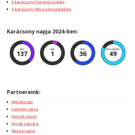
A karácsonyi harang csodája
A karácsony titkos kincsesládája
Karácsony napja 2024-ben:
NAP
ÓRA
PERC
MÁSODPERC
137
1
36
49
Partnereink:
Mikulásnap
Valentin napja
Húsvét napja:
Anyák napjára:
Neved napja