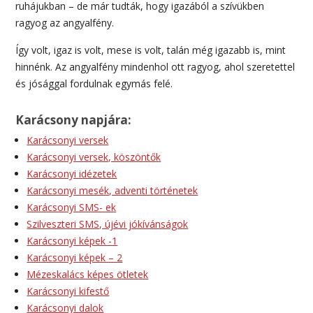
ruhájukban – de már tudták, hogy igazából a szívükben
ragyog az angyalfény.
Így volt, igaz is volt, mese is volt, talán még igazabb is, mint
hinnénk. Az angyalfény mindenhol ott ragyog, ahol szeretettel
és jósággal fordulnak egymás felé.
Karácsony napjára:
Karácsonyi versek
Karácsonyi versek, köszöntők
Karácsonyi idézetek
Karácsonyi mesék, adventi történetek
Karácsonyi SMS- ek
Szilveszteri SMS, újévi jókívánságok
Karácsonyi képek -1
Karácsonyi képek – 2
Mézeskalács képes ötletek
Karácsonyi kifestő
Karácsonyi dalok