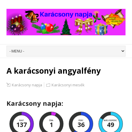
A karácsonyi angyalfény
Karácsony napja
Karácsonyi mesék
Karácsony napja:
NAP
ÓRA
PERC
MÁSODPERC
137
1
36
49