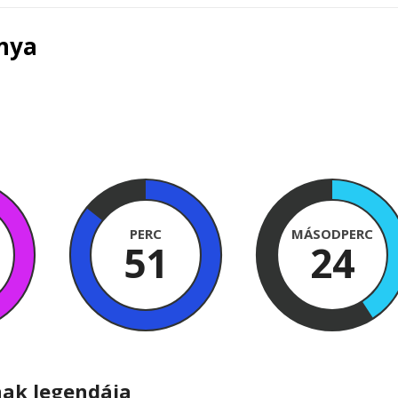
rnya
PERC
MÁSODPERC
51
23
nak legendája