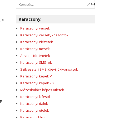
Karácsony:
ja.
Karácsonyi versek
Karácsonyi versek, köszöntők
Karácsonyi idézetek
é
Karácsonyi mesék
Adventi történetek
Karácsonyi SMS- ek
Szilveszteri SMS, újévi jókívánságok
Karácsonyi képek -1
Karácsonyi képek – 2
Mézeskalács képes ötletek
a
Karácsonyi kifestő
ep
Karácsonyi dalok
Karácsonyi ételek
Karácsony blog