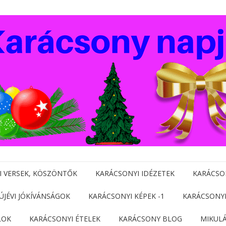
I VERSEK, KÖSZÖNTŐK
KARÁCSONYI IDÉZETEK
KARÁCSO
 ÚJÉVI JÓKÍVÁNSÁGOK
KARÁCSONYI KÉPEK -1
KARÁCSONYI
LOK
KARÁCSONYI ÉTELEK
KARÁCSONY BLOG
MIKUL