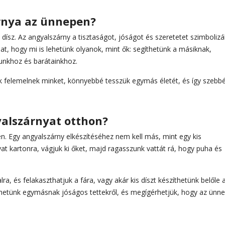
árnya az ünnepen?
sz. Az angyalszárny a tisztaságot, jóságot és szeretetet szimbolizál
at, hogy mi is lehetünk olyanok, mint ők: segíthetünk a másiknak,
dunkhoz és barátainkhoz.
ek felemelnek minket, könnyebbé tesszük egymás életét, és így szebb
alszárnyat otthon?
 Egy angyalszárny elkészítéséhez nem kell más, mint egy kis
yat kartonra, vágjuk ki őket, majd ragasszunk vattát rá, hogy puha és
ra, és felakaszthatjuk a fára, vagy akár kis díszt készíthetünk belőle 
lhetünk egymásnak jóságos tettekről, és megígérhetjük, hogy az ünn