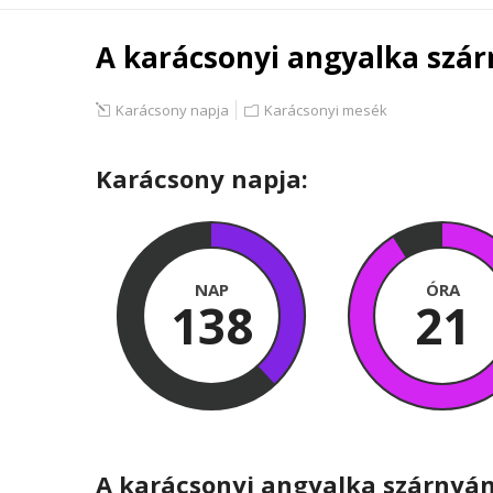
A karácsonyi angyalka szá
Karácsony napja
Karácsonyi mesék
Karácsony napja:
NAP
ÓRA
138
21
A karácsonyi angyalka szárnyá