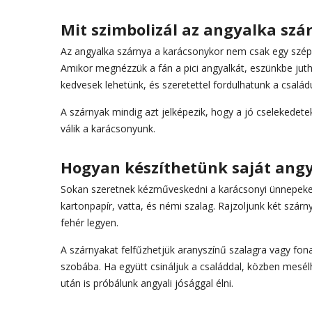
Mit szimbolizál az angyalka sz
Az angyalka szárnya a karácsonykor nem csak egy szép dí
Amikor megnézzük a fán a pici angyalkát, eszünkbe juth
kedvesek lehetünk, és szeretettel fordulhatunk a csalá
A szárnyak mindig azt jelképezik, hogy a jó cselekedet
válik a karácsonyunk.
Hogyan készíthetünk saját angy
Sokan szeretnek kézműveskedni a karácsonyi ünnepeken.
kartonpapír, vatta, és némi szalag. Rajzoljunk két szárn
fehér legyen.
A szárnyakat felfűzhetjük aranyszínű szalagra vagy fonal
szobába. Ha együtt csináljuk a családdal, közben mesé
után is próbálunk angyali jósággal élni.