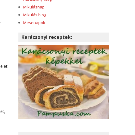
Mikulásnap
Mikulás blog
,
Mesenapok
Karácsonyi receptek:
elet
et,