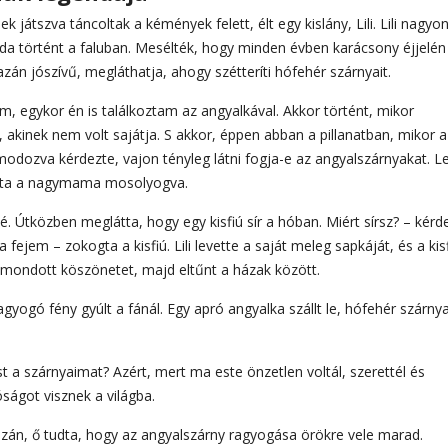
k játszva táncoltak a kémények felett, élt egy kislány, Lili. Lili nagyo
oda történt a faluban. Mesélték, hogy minden évben karácsony éjjelén
azán jószívű, megláthatja, ahogy szétteríti hófehér szárnyait.
m, egykor én is találkoztam az angyalkával. Akkor történt, mikor
kinek nem volt sajátja. S akkor, éppen abban a pillanatban, mikor a
lmodozva kérdezte, vajon tényleg látni fogja-e az angyalszárnyakat. L
zolta a nagymama mosolyogva.
lé. Útközben meglátta, hogy egy kisfiú sír a hóban. Miért sírsz? – kérd
 fejem – zokogta a kisfiú. Lili levette a saját meleg sapkáját, és a kis
 mondott köszönetet, majd eltűnt a házak között.
agyogó fény gyúlt a fánál. Egy apró angyalka szállt le, hófehér szárnya
t a szárnyaimat? Azért, mert ma este önzetlen voltál, szerettél és
ságot visznek a világba.
 igazán, ő tudta, hogy az angyalszárny ragyogása örökre vele marad.