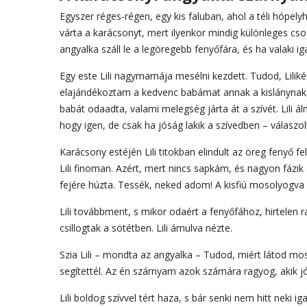
Egyszer réges-régen, egy kis faluban, ahol a téli hópelyhe
várta a karácsonyt, mert ilyenkor mindig különleges cs
angyalka száll le a legöregebb fenyőfára, és ha valaki ig
Egy este Lili nagymamája mesélni kezdett. Tudod, Liliké
elajándékoztam a kedvenc babámat annak a kislánynak, a
babát odaadta, valami melegség járta át a szívét. Lili á
hogy igen, de csak ha jóság lakik a szívedben – válas
Karácsony estéjén Lili titokban elindult az öreg fenyő fe
Lili finoman. Azért, mert nincs sapkám, és nagyon fázik a
fejére húzta. Tessék, neked adom! A kisfiú mosolyogva
Lili továbbment, s mikor odaért a fenyőfához, hirtelen r
csillogtak a sötétben. Lili ámulva nézte.
Szia Lili – mondta az angyalka – Tudod, miért látod mos
segítettél. Az én szárnyam azok számára ragyog, akik jó
Lili boldog szívvel tért haza, s bár senki nem hitt neki