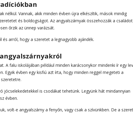
radíciókban
 nélkül. Vannak, akik minden évben újra elkészítik, mások mindig
 szeretetet és boldogságot. Az angyalszárnyak összehozzák a családot
zösen őrzik az ünnep varázsát.
ől és arról, hogy a szeretet a legnagyobb ajándék.
 angyalszárnyakról
at. A falu iskolájában például minden karácsonykor mindenki ír egy lev
n. Egyik évben egy kisfiú azt írta, hogy minden reggel megeteti a
szeretetre.
ó jócselekedetekkel is csodákat tehetünk. Legyünk hát mindannyian
sz évben.
juk, volt-e angyalszárny a fenyőn, vagy csak a szívünkben. De a szeret