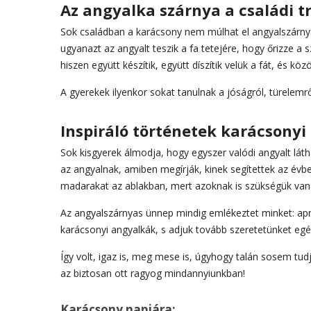
Az angyalka szárnya a családi t
Sok családban a karácsony nem múlhat el angyalszárnyak
ugyanazt az angyalt teszik a fa tetejére, hogy őrizze a
hiszen együtt készítik, együtt díszítik velük a fát, és kö
A gyerekek ilyenkor sokat tanulnak a jóságról, türelemr
Inspiráló történetek karácsonyi
Sok kisgyerek álmodja, hogy egyszer valódi angyalt láth
az angyalnak, amiben megírják, kinek segítettek az évbe
madarakat az ablakban, mert azoknak is szükségük van 
Az angyalszárnyas ünnep mindig emlékeztet minket: apr
karácsonyi angyalkák, s adjuk tovább szeretetünket egé
Így volt, igaz is, meg mese is, úgyhogy talán sosem tud
az biztosan ott ragyog mindannyiunkban!
Karácsony napjára: