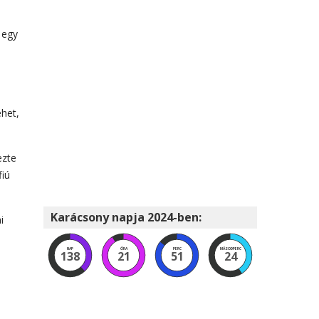
n
 egy
ehet,
ezte
fiú
Karácsony napja 2024-ben:
i
NAP
ÓRA
PERC
MÁSODPERC
138
21
51
23