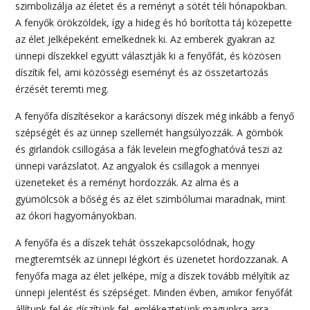
szimbolizálja az életet és a reményt a sötét téli hónapokban.
A fenyők örökzöldek, így a hideg és hó borította táj közepette
az élet jelképeként emelkednek ki. Az emberek gyakran az
ünnepi díszekkel együtt választják ki a fenyőfát, és közösen
díszítik fel, ami közösségi eseményt és az összetartozás
érzését teremti meg.
A fenyőfa díszítésekor a karácsonyi díszek még inkább a fenyő
szépségét és az ünnep szellemét hangsúlyozzák. A gömbök
és girlandok csillogása a fák levelein megfoghatóvá teszi az
ünnepi varázslatot. Az angyalok és csillagok a mennyei
üzeneteket és a reményt hordozzák. Az alma és a
gyümölcsök a bőség és az élet szimbólumai maradnak, mint
az ókori hagyományokban.
A fenyőfa és a díszek tehát összekapcsolódnak, hogy
megteremtsék az ünnepi légkört és üzenetet hordozzanak. A
fenyőfa maga az élet jelképe, míg a díszek tovább mélyítik az
ünnepi jelentést és szépséget. Minden évben, amikor fenyőfát
állítunk fel és díszítünk fel, emlékeztetünk magunkra arra,