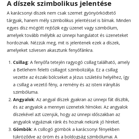
A díszek szimbolikus jelentése
A karácsonyi díszek nem csak szemet gyönyörködtető
tárgyak, hanem mély szimbolikus jelentéssel is bírnak. Minden
egyes dísz mögött rejtőzik egy üzenet vagy szimbólum,
amelyek tovább mélyítik az ünnepi hangulatot és üzeneteket
hordoznak. Nézzük meg, mit is jelentenek ezek a díszek,
amelyeket szívesen akasztunk fenyőfánkra.
Csillag
: A fenyőfa tetején ragyogó csillag található, amely
a Betlehem feletti csillagot szimbolizálja. Ez a csillag
vezette az északi bölcseket a Jézus születési helyéhez, így
a csillag a vezető fény, a remény és az isteni irányítás
szimbóluma.
Angyalok
: Az angyal díszek gyakran az ünnepi fát díszítik,
és az angyalok a mennyei üzenetek hírnökei. Az angyalok
díszekével azt üzenjük, hogy az ünnepi időszakban az
angyalok vigyáznak ránk és hoznak nekünk jó híreket.
Gömbök
: A csillogó gömbök a karácsonyi fényekben
tükröződve az öröm és a boldogság szimbólumai. A