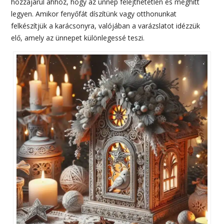
hozzájárul ahhoz, hogy az ünnep felejthetetlen és meghitt
legyen. Amikor fenyőfát díszítünk vagy otthonunkat
felkészítjük a karácsonyra, valójában a varázslatot idézzük
elő, amely az ünnepet különlegessé teszi.