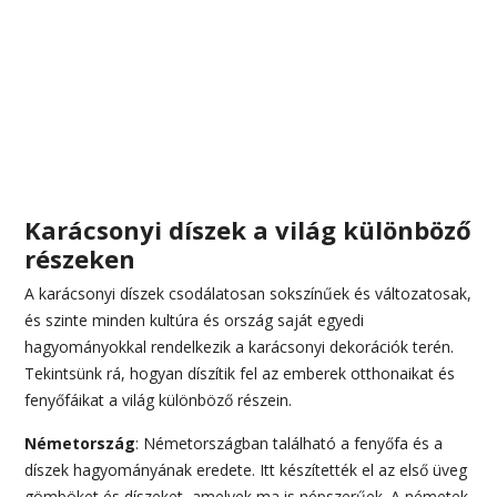
Karácsonyi díszek a világ különböző
részeken
A karácsonyi díszek csodálatosan sokszínűek és változatosak,
és szinte minden kultúra és ország saját egyedi
hagyományokkal rendelkezik a karácsonyi dekorációk terén.
Tekintsünk rá, hogyan díszítik fel az emberek otthonaikat és
fenyőfáikat a világ különböző részein.
Németország
: Németországban található a fenyőfa és a
díszek hagyományának eredete. Itt készítették el az első üveg
gömböket és díszeket, amelyek ma is népszerűek. A németek