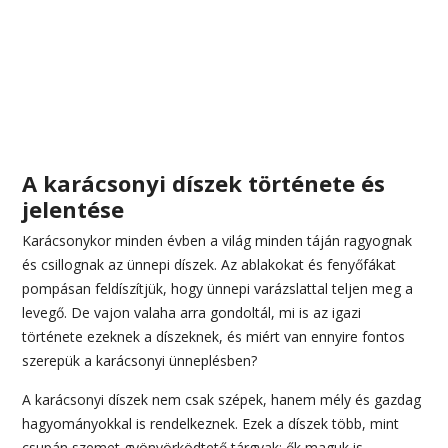
A karácsonyi díszek története és
jelentése
Karácsonykor minden évben a világ minden táján ragyognak
és csillognak az ünnepi díszek. Az ablakokat és fenyőfákat
pompásan feldíszítjük, hogy ünnepi varázslattal teljen meg a
levegő. De vajon valaha arra gondoltál, mi is az igazi
története ezeknek a díszeknek, és miért van ennyire fontos
szerepük a karácsonyi ünneplésben?
A karácsonyi díszek nem csak szépek, hanem mély és gazdag
hagyományokkal is rendelkeznek. Ezek a díszek több, mint
csupán szemet gyönyörködtető tárgyak; ők maguk is