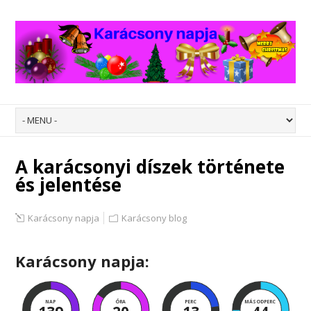
A karácsonyi díszek története
és jelentése
Karácsony napja
Karácsony blog
Karácsony napja:
NAP
ÓRA
PERC
MÁSODPERC