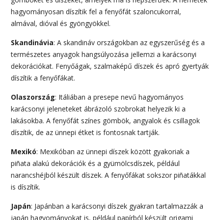
hagyományosan díszítik fel a fenyőfát szaloncukorral,
almával, dióval és gyöngyökkel.
Skandinávia
: A skandináv országokban az egyszerűség és a
természetes anyagok hangsúlyozása jellemzi a karácsonyi
dekorációkat. Fenyőágak, szalmaképű díszek és apró gyertyák
díszítik a fenyőfákat.
Olaszország
: Itáliában a presepe nevű hagyományos
karácsonyi jeleneteket ábrázoló szobrokat helyezik ki a
lakásokba. A fenyőfát színes gömbök, angyalok és csillagok
díszítik, de az ünnepi étket is fontosnak tartják.
Mexikó
: Mexikóban az ünnepi díszek között gyakoriak a
piñata alakú dekorációk és a gyümölcsdíszek, például
narancshéjból készült díszek. A fenyőfákat sokszor piñatákkal
is díszítik.
Japán
: Japánban a karácsonyi díszek gyakran tartalmazzák a
japán hagyományokat is, például papírból készült origami