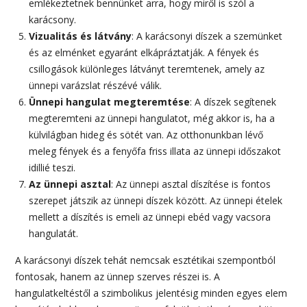
emlékeztetnek bennünket arra, hogy miről is szól a
karácsony.
Vizualitás és látvány
: A karácsonyi díszek a szemünket
és az elménket egyaránt elkápráztatják. A fények és
csillogások különleges látványt teremtenek, amely az
ünnepi varázslat részévé válik.
Ünnepi hangulat megteremtése
: A díszek segítenek
megteremteni az ünnepi hangulatot, még akkor is, ha a
külvilágban hideg és sötét van. Az otthonunkban lévő
meleg fények és a fenyőfa friss illata az ünnepi időszakot
idillié teszi.
Az ünnepi asztal
: Az ünnepi asztal díszítése is fontos
szerepet játszik az ünnepi díszek között. Az ünnepi ételek
mellett a díszítés is emeli az ünnepi ebéd vagy vacsora
hangulatát.
A karácsonyi díszek tehát nemcsak esztétikai szempontból
fontosak, hanem az ünnep szerves részei is. A
hangulatkeltéstől a szimbolikus jelentésig minden egyes elem