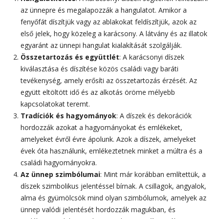
az ünnepre és megalapozzák a hangulatot. Amikor a
fenyőfát díszítjük vagy az ablakokat feldíszítjük, azok az
első jelek, hogy közeleg a karácsony. A látvány és az illatok
egyaránt az ünnepi hangulat kialakítását szolgálják.
Összetartozás és együttlét
: A karácsonyi díszek
kiválasztása és díszítése közös családi vagy baráti
tevékenység, amely erősíti az összetartozás érzését. Az
együtt eltöltött idő és az alkotás öröme mélyebb
kapcsolatokat teremt.
Tradíciók és hagyományok
: A díszek és dekorációk
hordozzák azokat a hagyományokat és emlékeket,
amelyeket évről évre ápolunk. Azok a díszek, amelyeket
évek óta használunk, emlékeztetnek minket a múltra és a
családi hagyományokra.
Az ünnep szimbólumai
: Mint már korábban említettük, a
díszek szimbolikus jelentéssel bírnak. A csillagok, angyalok,
alma és gyümölcsök mind olyan szimbólumok, amelyek az
ünnep valódi jelentését hordozzák magukban, és