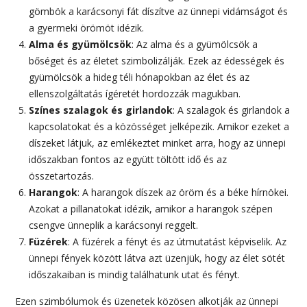
gömbök a karácsonyi fát díszítve az ünnepi vidámságot és
a gyermeki örömöt idézik.
Alma és gyümölcsök
: Az alma és a gyümölcsök a
bőséget és az életet szimbolizálják. Ezek az édességek és
gyümölcsök a hideg téli hónapokban az élet és az
ellenszolgáltatás ígéretét hordozzák magukban.
Színes szalagok és girlandok
: A szalagok és girlandok a
kapcsolatokat és a közösséget jelképezik. Amikor ezeket a
díszeket látjuk, az emlékeztet minket arra, hogy az ünnepi
időszakban fontos az együtt töltött idő és az
összetartozás.
Harangok
: A harangok díszek az öröm és a béke hírnökei.
Azokat a pillanatokat idézik, amikor a harangok szépen
csengve ünneplik a karácsonyi reggelt.
Füzérek
: A füzérek a fényt és az útmutatást képviselik. Az
ünnepi fények között látva azt üzenjük, hogy az élet sötét
időszakaiban is mindig találhatunk utat és fényt.
Ezen szimbólumok és üzenetek közösen alkotják az ünnepi