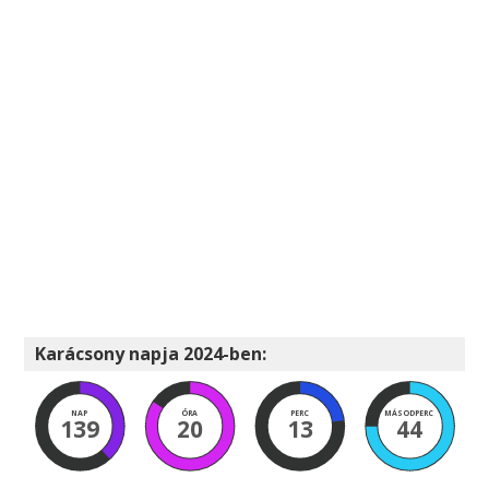
Karácsony napja 2024-ben:
NAP
ÓRA
PERC
MÁSODPERC
139
20
13
43