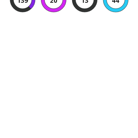
139
20
13
43