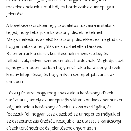
mesélnek nekünk a múltból, és hordozzák az ünnep igazi
jelentését.
A következő sorokban egy csodálatos utazásra invitálunk
téged, hogy feltárjuk a karácsonyi díszek rejtelmeit.
Megismerkedünk az első karácsonyi díszekkel, és megtudjuk,
hogyan váltak a fenyőfák nélkülözhetetlen társává.
Belemerülünk a díszek készítésének művészetébe, és
felfedezzük, milyen szimbólumokat hordoznak. Megtudjuk azt
is, hogy a modern korban hogyan váltak a karácsonyi díszek
kreatív kifejezéssé, és hogy milyen szerepet játszanak az
ünnepen.
Készülj fel arra, hogy megtapasztald a karácsonyi díszek
varázslatát, amely az ünnepi időszakban körülvesz bennünket.
Vágjunk bele a karácsonyi díszek titokzatos világába, és
fedezzük fel, hogyan teszik szebbé az ünnepet és mélyítik el
az összetartozás érzését. Kezdjük el az utazást a karácsonyi
díszek történetének és jelentésének nyomában!