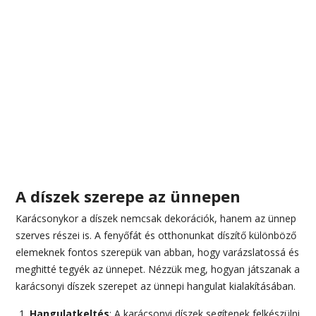
A díszek szerepe az ünnepen
Karácsonykor a díszek nemcsak dekorációk, hanem az ünnep
szerves részei is. A fenyőfát és otthonunkat díszítő különböző
elemeknek fontos szerepük van abban, hogy varázslatossá és
meghitté tegyék az ünnepet. Nézzük meg, hogyan játszanak a
karácsonyi díszek szerepet az ünnepi hangulat kialakításában.
Hangulatkeltés
: A karácsonyi díszek segítenek felkészülni