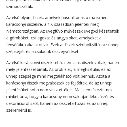
szimbolizálták.
Az első olyan díszek, amelyek hasonlítanak a ma ismert
karácsonyi díszekre, a 17. században jelentek meg
Németországban. Az üvegfúvó művészek üvegből készítették
a gömböket, csillagokat és angyalokat, amelyeket a
fenyőfákra akasztottak. Ezek a díszek szimbolizálták az ünnep
szépségét és a családok összegyűlését.
Az első karácsonyi díszek tehát nemcsak díszek voltak, hanem
mély jelentéssel bírtak. Az örök élet, a megtisztulás és az
ünnep szépsége mind megtalálható volt bennük. Azóta a
karácsonyi díszek megváltoztak és fejlődtek, de az ünnepi
jelentésüket soha nem vesztették el. Ma is emlékeztetnek
minket arra, hogy a karácsony nemcsak ajándékozásról és
dekorációról szól, hanem az összetartozás és az ünnep
szelleméről is.