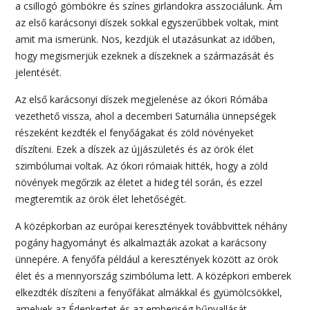
a csillogó gömbökre és színes girlandokra asszociálunk. Ám
az első karácsonyi díszek sokkal egyszerűbbek voltak, mint
amit ma ismerünk. Nos, kezdjük el utazásunkat az időben,
hogy megismerjük ezeknek a díszeknek a származását és
jelentését.
Az első karácsonyi díszek megjelenése az ókori Rómába
vezethető vissza, ahol a decemberi Saturnália ünnepségek
részeként kezdték el fenyőágakat és zöld növényeket
díszíteni. Ezek a díszek az újjászületés és az örök élet
szimbólumai voltak. Az ókori rómaiak hitték, hogy a zöld
növények megőrzik az életet a hideg tél során, és ezzel
megteremtik az örök élet lehetőségét.
A középkorban az európai keresztények továbbvittek néhány
pogány hagyományt és alkalmazták azokat a karácsony
ünnepére. A fenyőfa például a keresztények között az örök
élet és a mennyország szimbóluma lett. A középkori emberek
elkezdték díszíteni a fenyőfákat almákkal és gyümölcsökkel,
amelyek az Édenkertet és az emberiség bűnvallását