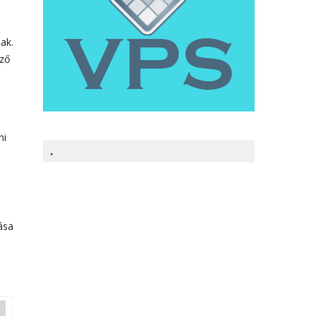
ak.
öző
ni
.
ása