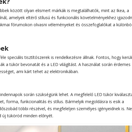
ek?
öbbek között olyan elismert márkák is megtalálhatók, mint az Ikea, a
ínál, amelyek eltérő stílusú és funkcionális követelményekhez igazodn
 szakmai fórumokon olvasni véleményeket és összefoglalókat a különb
pek
le speciális tisztítószerek is rendelkezésre állnak. Fontos, hogy kerül
ják a tükör bevonatát és a LED világítást. A használat során érdemes
ességet, ami kárt tehet az elektronikában.
indennapok során szükségünk lehet. A megfelelő LED tükör kiválaszt
t, forma, funkcionalitás és stílus. Bármelyik megoldásra is esik a
dőszobád többi részével, és megfeleljen személyes igényeidnek is. Ne
sd új tüköröd minden előnyét.