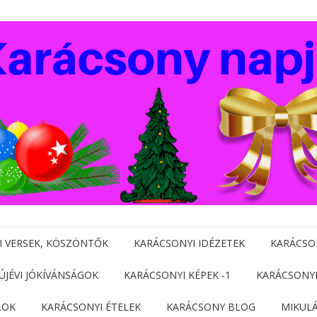
I VERSEK, KÖSZÖNTŐK
KARÁCSONYI IDÉZETEK
KARÁCSO
 ÚJÉVI JÓKÍVÁNSÁGOK
KARÁCSONYI KÉPEK -1
KARÁCSONYI
LOK
KARÁCSONYI ÉTELEK
KARÁCSONY BLOG
MIKUL