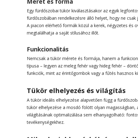
Méret és forma
Egy fürdőszobai tükör kiválasztásakor az egyik legfo
fürdőszobában rendelkezésre álló helyet, hogy ne csak jó
A piacon elérhető formák közül a kerek, négyzetes és o
megtalálhatja a saját stílusához illőt.
Funkcionalitás
Nemcsak a tükör mérete és formája, hanem a funkcionál
típusa – legyen az meleg fehér vagy hideg fehér – döntő
funkciók, mint az érintőgombok vagy a fűtés hasznos k
Tükör elhelyezés és világítás
A tükör ideális elhelyezése alapvetően függ a fürdőszo
tükör elhelyezése a mosdó fölött olyan magasságban, a
világításának optimalizálása sem elhanyagolható: fontos
tevékenységekhez.