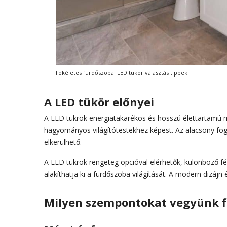
Tökéletes fürdőszobai LED tükör választás tippek
A LED tükör előnyei
A LED tükrök energiatakarékos és hosszú élettartamú 
hagyományos világítótestekhez képest. Az alacsony fogy
elkerülhető.
A LED tükrök rengeteg opcióval elérhetők, különböző fén
alakíthatja ki a fürdőszoba világítását. A modern dizáj
Milyen szempontokat vegyünk f