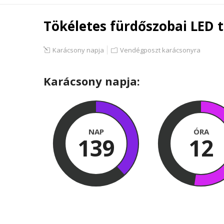
Tökéletes fürdőszobai LED t
Karácsony napja
Vendégposzt karácsonyra
Karácsony napja:
NAP
ÓRA
139
12