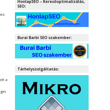
HonlapSEO – Keresőoptimalizálás,
SEO:
hez.
Burai Barbi SEO szakember:
Tárhelyszolgáltatás:
ott a
éges