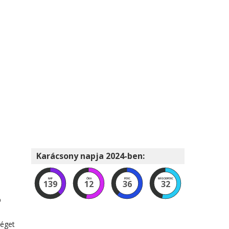
Karácsony napja 2024-ben:
NAP
ÓRA
PERC
MÁSODPERC
139
12
36
30
b
séget