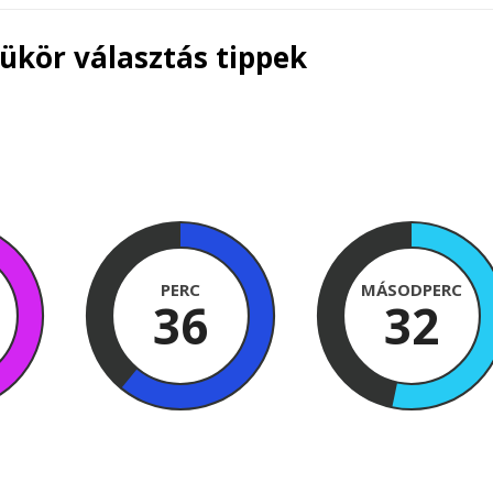
ükör választás tippek
PERC
MÁSODPERC
36
30