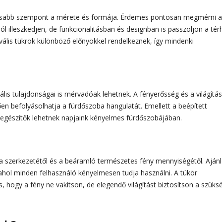
ntosabb szempont a mérete és formája. Érdemes pontosan megmérni a
l illeszkedjen, de funkcionalitásban és designban is passzoljon a tér
vális tükrök különböző előnyökkel rendelkeznek, így mindenki
is tulajdonságai is mérvadóak lehetnek. A fényerősség és a világítás
en befolyásolhatja a fürdőszoba hangulatát. Emellett a beépített
iegészítők lehetnek napjaink kényelmes fürdőszobájában.
ba szerkezetétől és a beáramló természetes fény mennyiségétől. Ajánl
hol minden felhasználó kényelmesen tudja használni. A tükör
, hogy a fény ne vakítson, de elegendő világítást biztosítson a szüks