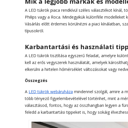
Mik a legjobb márkák és modell
A LED tükrök piaca rendkívül széles választékot kínál, t
Philips vagy a Roca. Mindegyikük különféle modelleket k
Vásárlás előtt érdemes körülnézni a piaci kínálatban,
típusokról.
Karbantartási és használati tip
A LED tükrök tisztítása egyszerű feladat, amelyre különfé
kell az erős vegyszerek használatát, amelyek károsíthat
elkerülni a hirtelen hőmérséklet változásokat vagy nedv
Összegzés
A
LED tükrök webáruháza
mindennel szolgál, amire a m
több tényező figyelembevételével történhet, mint a mére
választásod, fontos, hogy az összhangban legyen a für
feledd a karbantartási tippeket is, hogy sokáig élvezhe