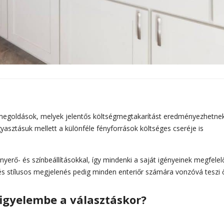
megoldások, melyek jelentős költségmegtakarítást eredményezhetne
asztásuk mellett a különféle fényforrások költséges cseréje is
yerő- és színbeállításokkal, így mindenki a saját igényeinek megfele
n és stílusos megjelenés pedig minden enteriőr számára vonzóvá teszi 
igyelembe a választáskor?