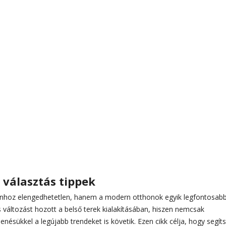
 választás tippek
utinhoz elengedhetetlen, hanem a modern otthonok egyik legfontosab
 változást hozott a belső terek kialakításában, hiszen nemcsak
nésükkel a legújabb trendeket is követik. Ezen cikk célja, hogy segít