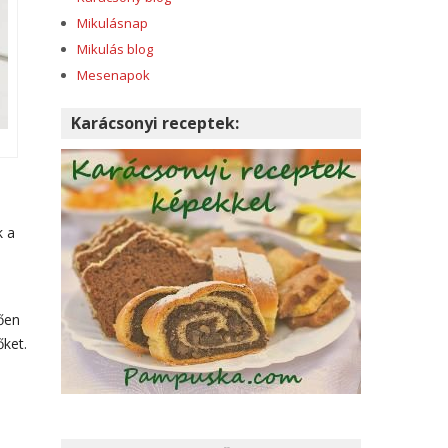
Mikulásnap
Mikulás blog
Mesenapok
Karácsonyi receptek:
k a
lően
őket.