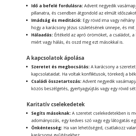
Idő a befelé fordulásra:
Advent negyedik vasárnapj
pillanatra, és csendben átgondold az elmúlt időszakot
Imádság és meditáció:
Egy rövid ima vagy néhány p
hogy a karácsony Jézus születésének ünnepe, és mit
Hálaadás:
Értékeld az apró örömöket, a családot, a b
miért vagy hálás, és oszd meg ezt másokkal is.
A kapcsolatok ápolása
Szeretet és megbocsátás:
A karácsony a szeretet 
kapcsolataidat. Ha voltak konfliktusok, törekedj a b
Családi összetartozás:
Advent negyedik vasárnapjá
közös beszélgetés, gyertyagyújtás vagy egy rövid sét
Karitatív cselekedetek
Segíts másoknak:
A szeretet cselekedetekben is me
adományozás, egy kedves szó vagy egy látogatás eg
Önkéntesség:
Ha van lehetőséged, csatlakozz vala
karácsonyi gyűjtésekhez.