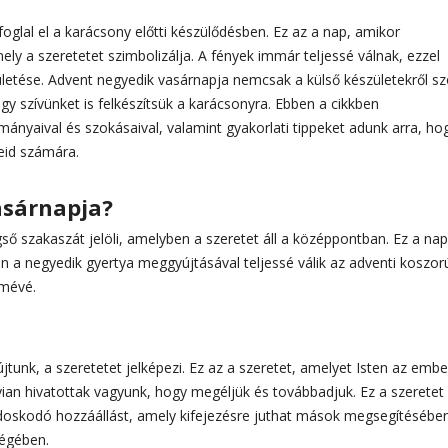
foglal el a karácsony előtti készülődésben. Ez az a nap, amikor
ly a szeretetet szimbolizálja. A fények immár teljessé válnak, ezzel
ületése. Advent negyedik vasárnapja nemcsak a külső készületekről sz
gy szívünket is felkészítsük a karácsonyra. Ebben a cikkben
nyaival és szokásaival, valamint gyakorlati tippeket adunk arra, ho
eid számára.
asárnapja?
ő szakaszát jelöli, amelyben a szeretet áll a középpontban. Ez a nap
en a negyedik gyertya meggyújtásával teljessé válik az adventi koszor
ömévé.
unk, a szeretetet jelképezi. Ez az a szeretet, amelyet Isten az emb
yian hivatottak vagyunk, hogy megéljük és továbbadjuk. Ez a szeretet
doskodó hozzáállást, amely kifejezésre juthat mások megsegítésében
ségében.