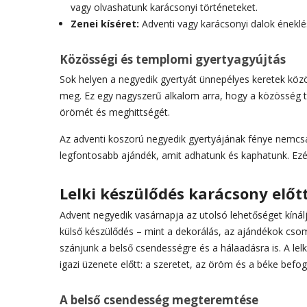
vagy olvashatunk karácsonyi történeteket.
Zenei kíséret:
Adventi vagy karácsonyi dalok éneklé
Közösségi és templomi gyertyagyújtás
Sok helyen a negyedik gyertyát ünnepélyes keretek köz
meg. Ez egy nagyszerű alkalom arra, hogy a közösség t
örömét és meghittségét.
Az adventi koszorú negyedik gyertyájának fénye nemcsa
legfontosabb ajándék, amit adhatunk és kaphatunk. Ezért
Lelki készülődés karácsony előt
Advent negyedik vasárnapja az utolsó lehetőséget kínálj
külső készülődés – mint a dekorálás, az ajándékok cso
szánjunk a belső csendességre és a hálaadásra is. A lel
igazi üzenete előtt: a szeretet, az öröm és a béke befo
A belső csendesség megteremtése