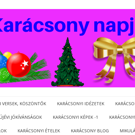
I VERSEK, KÖSZÖNTŐK
KARÁCSONYI IDÉZETEK
KARÁCSO
 ÚJÉVI JÓKÍVÁNSÁGOK
KARÁCSONYI KÉPEK -1
KARÁCSONYI
LOK
KARÁCSONYI ÉTELEK
KARÁCSONY BLOG
MIKUL