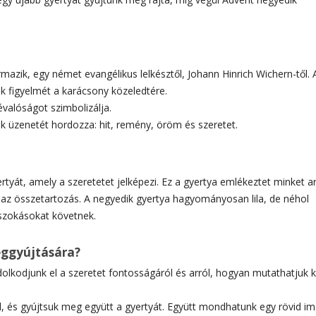
zik, egy német evangélikus lelkésztől, Johann Hinrich Wichern-től. 
k figyelmét a karácsony közeledtére.
valóságot szimbolizálja.
ok üzenetét hordozza: hit, remény, öröm és szeretet.
yát, amely a szeretetet jelképezi. Ez a gyertya emlékeztet minket ar
 az összetartozás. A negyedik gyertya hagyományosan lila, de néhol
s szokásokat követnek.
eggyújtására?
olkodjunk el a szeretet fontosságáról és arról, hogyan mutathatjuk k
l, és gyújtsuk meg együtt a gyertyát. Együtt mondhatunk egy rövid im