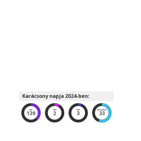
Karácsony napja 2024-ben:
NAP
ÓRA
PERC
MÁSODPERC
139
2
3
32
a