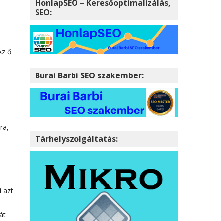
HonlapSEO – Keresőoptimalizálás,
SEO:
Az ő
Burai Barbi SEO szakember:
ra,
Tárhelyszolgáltatás:
i azt
át