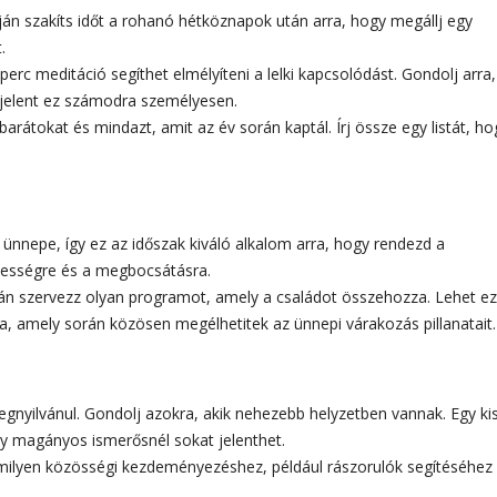
án szakíts időt a rohanó hétköznapok után arra, hogy megállj egy
.
erc meditáció segíthet elmélyíteni a lelki kapcsolódást. Gondolj arra,
 jelent ez számodra személyesen.
arátokat és mindazt, amit az év során kaptál. Írj össze egy listát, ho
ünnepe, így ez az időszak kiváló alkalom arra, hogy rendezd a
ékességre és a megbocsátásra.
n szervezz olyan programot, amely a családot összehozza. Lehet ez
a, amely során közösen megélhetitek az ünnepi várakozás pillanatait.
gnyilvánul. Gondolj azokra, akik nehezebb helyzetben vannak. Egy ki
y magányos ismerősnél sokat jelenthet.
milyen közösségi kezdeményezéshez, például rászorulók segítéséhez