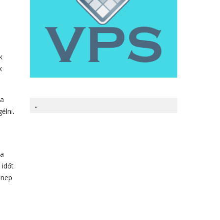
k
k
 a
.
élni.
 a
 időt
nnep