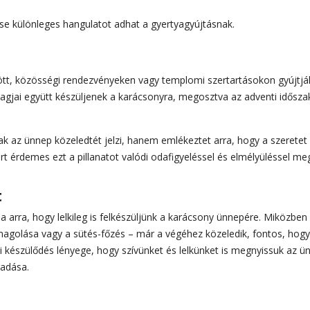
se különleges hangulatot adhat a gyertyagyújtásnak.
ött, közösségi rendezvényeken vagy templomi szertartásokon gyújtjá
agjai együtt készüljenek a karácsonyra, megosztva az adventi idősza
k az ünnep közeledtét jelzi, hanem emlékeztet arra, hogy a szeretet
 érdemes ezt a pillanatot valódi odafigyeléssel és elmélyüléssel meg
t
a arra, hogy lelkileg is felkészüljünk a karácsony ünnepére. Miközben
magolása vagy a sütés-főzés – már a végéhez közeledik, fontos, hogy
ki készülődés lényege, hogy szívünket és lelkünket is megnyissuk az ü
gadása.