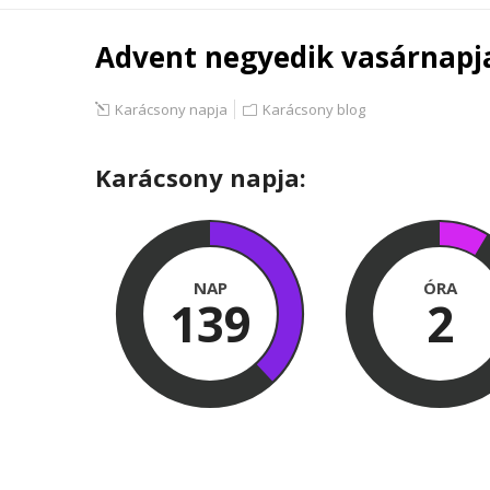
Advent negyedik vasárnapj
Karácsony napja
Karácsony blog
Karácsony napja:
NAP
ÓRA
139
2