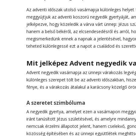
Az adventi időszak utolsó vasárnapja különleges helyet 
meggyújtjuk az adventi koszorú negyedik gyertyáját, ame
jelképezve, hogy közeledik a várva várt ünnep: Jézus sz
hanem a belső békéről, az elcsendesedésről és arról, ho
megismerkedünk ennek a napnak a jelentésével, hagyomá
teheted különlegessé ezt a napot a családod és szerett
Mit jelképez Advent negyedik v
Advent negyedik vasárnapja az ünnepi várakozás legvégs
különleges szerepet tölt be az adventi időszakban, hisz
fénye, és a várakozás átalakul a karácsony közelgő ör
A szeretet szimbóluma
A negyedik gyertya, amelyet ezen a vasárnapon meggyújt
iránt tanúsított Jézus születésével, és amelyre mindann
nemcsak érzelmi állapotot jelent, hanem cselekvő, gon
közösség építésében és az ünnepi együttlétek meghitt