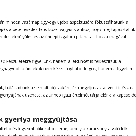
orán minden vasárnap egy-egy újabb aspektusára fókuszálhatunk a
épés a beteljesedés felé: közel vagyunk ahhoz, hogy megtapasztaljuk
endes elmélyülés és az ünnepi izgalom pillanatait hozza magával.
ő készületekre figyeljünk, hanem a lelkünket is felkészítsük a
 legnagyobb ajándékok nem kézzelfogható dolgok, hanem a figyelem,
, hálát adjunk az elmúlt időszakért, és megéljük az adventi időszak
gyertyájának üzenete, az ünnep igazi értelmét tárja elénk: a kapcsoló
ik gyertya meggyújtása
ttebb és legszimbolikusabb eleme, amely a karácsonyra való lelki
egy újabb gyertyát gyújtunk meg rajta, míg végül Advent negyedik