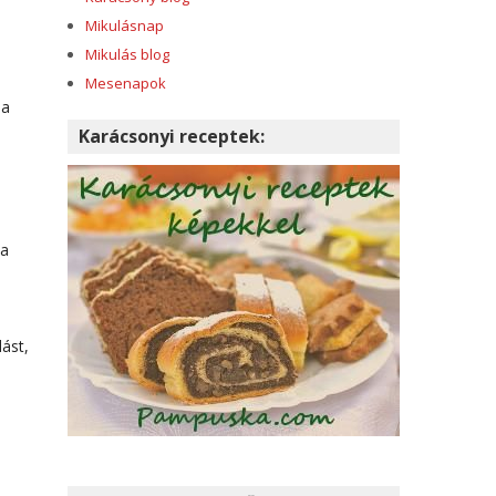
Mikulásnap
Mikulás blog
Mesenapok
 a
Karácsonyi receptek:
 a
dást,