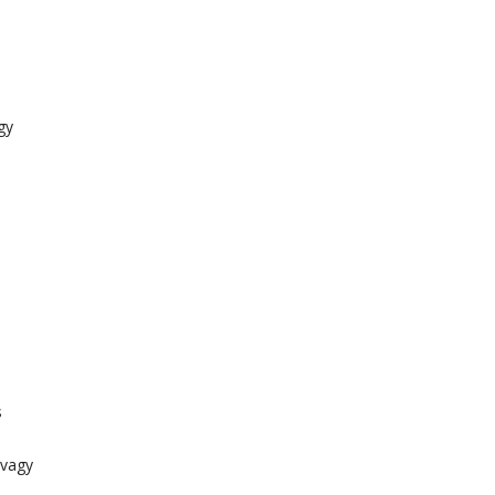
gy
s
 vagy