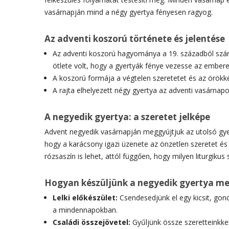
vasárnapján mind a négy gyertya fényesen ragyog.
Az adventi koszorú története és jelentése
Az adventi koszorú hagyománya a 19. századból szárma
ötlete volt, hogy a gyertyák fénye vezesse az embere
A koszorú formája a végtelen szeretetet és az örökké
A rajta elhelyezett négy gyertya az adventi vasárnap
A negyedik gyertya: a szeretet jelképe
Advent negyedik vasárnapján meggyújtjuk az utolsó gyert
hogy a karácsony igazi üzenete az önzetlen szeretet és
rózsaszín is lehet, attól függően, hogy milyen liturgiku
Hogyan készüljünk a negyedik gyertya m
Lelki előkészület:
Csendesedjünk el egy kicsit, gond
a mindennapokban.
Családi összejövetel:
Gyűljünk össze szeretteinkke