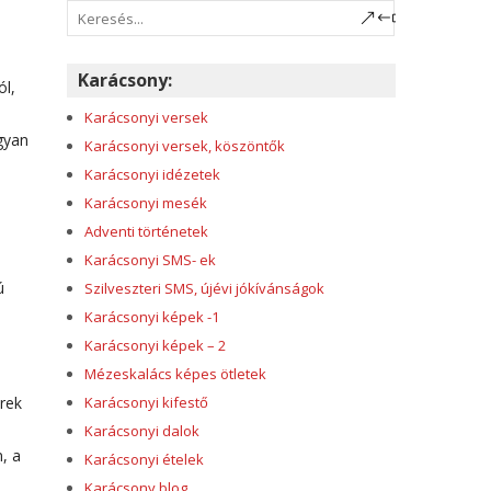
Karácsony:
ól,
Karácsonyi versek
gyan
Karácsonyi versek, köszöntők
Karácsonyi idézetek
Karácsonyi mesék
Adventi történetek
Karácsonyi SMS- ek
ú
Szilveszteri SMS, újévi jókívánságok
Karácsonyi képek -1
Karácsonyi képek – 2
Mézeskalács képes ötletek
erek
Karácsonyi kifestő
Karácsonyi dalok
, a
Karácsonyi ételek
Karácsony blog