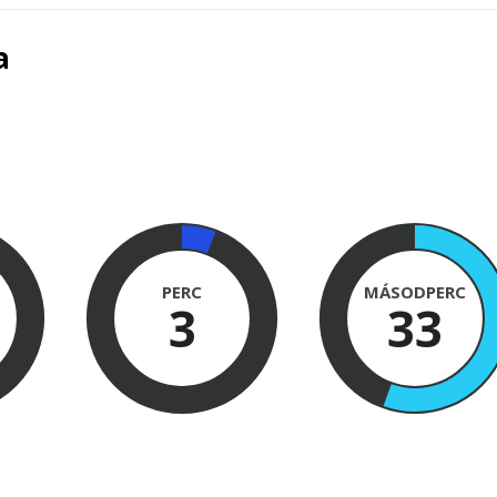
a
PERC
MÁSODPERC
3
32