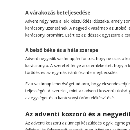
A várakozás beteljesedése
Advent négy hete a lelki készülődés időszaka, amely s
karácsony üzenetének. A negyedik vasárnap az utolsó l
karácsonyi örömhírt. Ezért ez az időszak egyszerre a cs
A belső béke és a hála szerepe
Advent negyedik vasárnapján fontos, hogy ne csak a küls
karácsonyra. A szeretet fénye arra emlékeztet, hogy a
törődés és az egymás iránti őszinte megbecsülés.
Ez a vasárnap lehetőséget ad arra, hogy elcsendesedjünk
teljességét. A szeretet, mint az adventi koszorú utolsó 
az egységet és a karácsonyi öröm előkészítését.
Az adventi koszorú és a negyed
Az adventi koszorú az ünnepi készülődés egyik legmeghi
felkészülés folyamatát testesíti meg. Minden vasárnap 