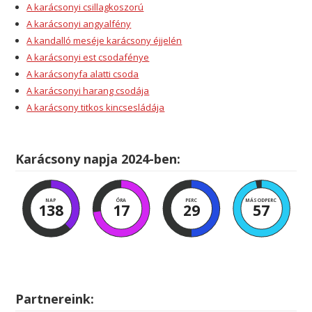
A karácsonyi csillagkoszorú
A karácsonyi angyalfény
A kandalló meséje karácsony éjjelén
A karácsonyi est csodafénye
A karácsonyfa alatti csoda
A karácsonyi harang csodája
A karácsony titkos kincsesládája
Karácsony napja 2024-ben:
NAP
ÓRA
PERC
MÁSODPERC
138
17
29
57
Partnereink: