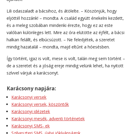
Lili odaszaladt a bácsihoz, és átölelte. – Köszönjük, hogy
eljöttél hozzánk! – mondta. A család együtt énekelni kezdett,
és a meleg szobában mindenki érezte, hogy ez az este
valóban különleges lett. Mire az óra elütötte az éjfélt, a bácsi
halkan felállt, és elbúcsúzott. – Ne feledjétek, a szeretet
mindig hazatalál – mondta, majd eltűnt a hóesésben.
Így történt, igaz is volt, mese is volt, talán meg sem történt –
de a szeretet és a jóság ereje mindig velünk lehet, ha nyitott
szívvel várjuk a karácsonyt.
Karácsony napjára:
Karácsonyi versek
Karácsonyi versek, köszöntők
Karácsonyi idézetek
Karácsonyi mesék, adventi történetek
Karácsonyi SMS- ek
Szilveszteri SMS, újévi jókívánságok