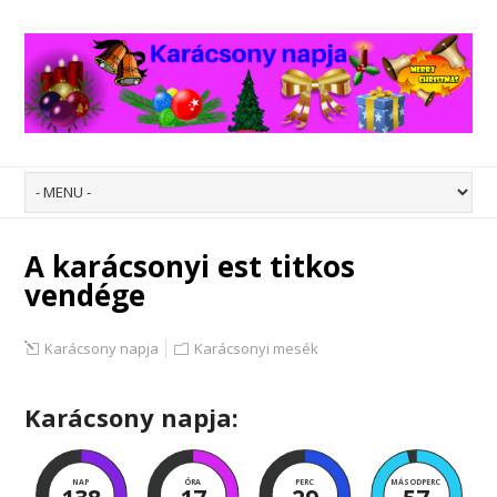
A karácsonyi est titkos
vendége
Karácsony napja
Karácsonyi mesék
Karácsony napja:
NAP
ÓRA
PERC
MÁSODPERC