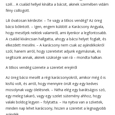
szél… A család hellyel kínálta a bácsit, akinek szemében vidám
fény csillogott.
Lili óvatosan kérdezte: – Te vagy a titkos vendég? Az öreg
bácsi bólintott. – Igen, engem küldött a Karácsony Angyala,
hogy meséljek nektek valamiről, ami ilyenkor a legfontosabb.
A család kíváncsian hallgatta, ahogy a bácsi helyet foglalt, és
elkezdett mesélni. – A karácsony nem csak az ajándékokról
szól, hanem arról, hogy szeretetet adjunk egymásnak, és
segítsünk annak, akinek szüksége van rá – mondta halkan.
A titkos vendég üzenete a szeretet erejéről
Az öreg bácsi mesélt a régi karácsonyokról, amikor még ő is
kisfiú volt, és arról, hogy mennyire örült egy-egy kedves
mosolynak vagy ölelésnek. – Néha elég egy barátságos szó,
egy meleg takaró, vagy egy szelet sütemény ahhoz, hogy
valaki boldog legyen – folytatta. – Ha nyitva van a szívetek,
minden nap lehet karácsony, hiszen a szeretet a legnagyobb
ajándék.