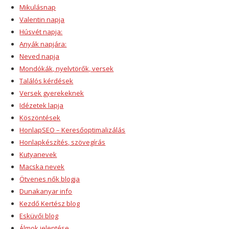
Mikulásnap
Valentin napja
Húsvét napja:
Anyák napjára:
Neved napja
Mondókák, nyelvtörők, versek
Találós kérdések
Versek gyerekeknek
Idézetek lapja
Köszöntések
HonlapSEO – Keresőoptimalizálás
Honlapkészítés, szövegírás
Kutyanevek
Macska nevek
Ötvenes nők blogja
Dunakanyar info
Kezdő Kertész blog
Esküvői blog
Álmok jelentése