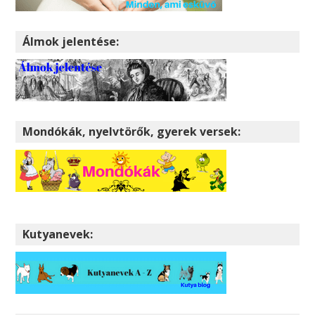
Álmok jelentése:
Mondókák, nyelvtörők, gyerek versek:
Kutyanevek: