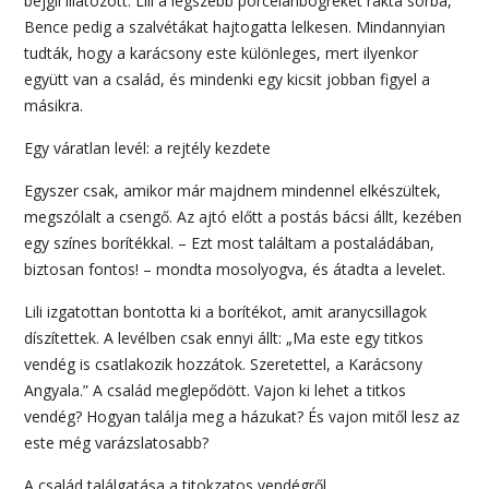
bejgli illatozott. Lili a legszebb porcelánbögréket rakta sorba,
Bence pedig a szalvétákat hajtogatta lelkesen. Mindannyian
tudták, hogy a karácsony este különleges, mert ilyenkor
együtt van a család, és mindenki egy kicsit jobban figyel a
másikra.
Egy váratlan levél: a rejtély kezdete
Egyszer csak, amikor már majdnem mindennel elkészültek,
megszólalt a csengő. Az ajtó előtt a postás bácsi állt, kezében
egy színes borítékkal. – Ezt most találtam a postaládában,
biztosan fontos! – mondta mosolyogva, és átadta a levelet.
Lili izgatottan bontotta ki a borítékot, amit aranycsillagok
díszítettek. A levélben csak ennyi állt: „Ma este egy titkos
vendég is csatlakozik hozzátok. Szeretettel, a Karácsony
Angyala.” A család meglepődött. Vajon ki lehet a titkos
vendég? Hogyan találja meg a házukat? És vajon mitől lesz az
este még varázslatosabb?
A család találgatása a titokzatos vendégről