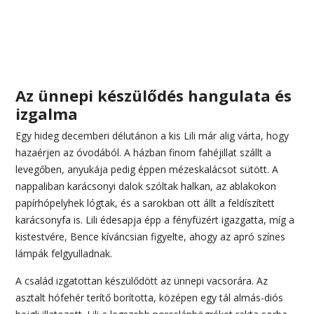
Az ünnepi készülődés hangulata és
izgalma
Egy hideg decemberi délutánon a kis Lili már alig várta, hogy
hazaérjen az óvodából. A házban finom fahéjillat szállt a
levegőben, anyukája pedig éppen mézeskalácsot sütött. A
nappaliban karácsonyi dalok szóltak halkan, az ablakokon
papírhópelyhek lógtak, és a sarokban ott állt a feldíszített
karácsonyfa is. Lili édesapja épp a fényfüzért igazgatta, míg a
kistestvére, Bence kíváncsian figyelte, ahogy az apró színes
lámpák felgyulladnak.
A család izgatottan készülődött az ünnepi vacsorára. Az
asztalt hófehér terítő borította, középen egy tál almás-diós