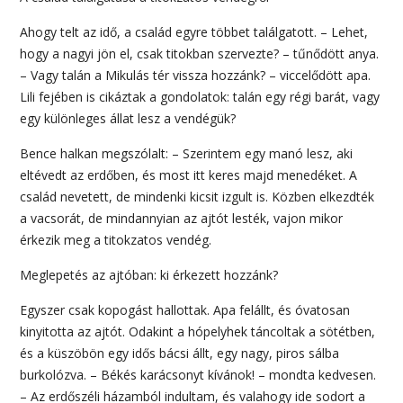
Ahogy telt az idő, a család egyre többet találgatott. – Lehet,
hogy a nagyi jön el, csak titokban szervezte? – tűnődött anya.
– Vagy talán a Mikulás tér vissza hozzánk? – viccelődött apa.
Lili fejében is cikáztak a gondolatok: talán egy régi barát, vagy
egy különleges állat lesz a vendégük?
Bence halkan megszólalt: – Szerintem egy manó lesz, aki
eltévedt az erdőben, és most itt keres majd menedéket. A
család nevetett, de mindenki kicsit izgult is. Közben elkezdték
a vacsorát, de mindannyian az ajtót lesték, vajon mikor
érkezik meg a titokzatos vendég.
Meglepetés az ajtóban: ki érkezett hozzánk?
Egyszer csak kopogást hallottak. Apa felállt, és óvatosan
kinyitotta az ajtót. Odakint a hópelyhek táncoltak a sötétben,
és a küszöbön egy idős bácsi állt, egy nagy, piros sálba
burkolózva. – Békés karácsonyt kívánok! – mondta kedvesen.
– Az erdőszéli házamból indultam, és valahogy ide sodort a