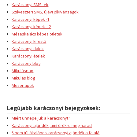
Karácsonyi SMS- ek
Szilveszteri SMS, újévi jókívánságok
Karácsonyi képek -1
Karácsonyi képek – 2
Mézeskalács képes ötletek
Karácsonyi kifestő
Karácsonyi dalok
Karácsonyi ételek
Karácsony blog
Mikulásnap
Mikulás blog
Mesenapok
Legújabb karácsonyi bejegyzések:
Miért ünnepeljük a karácsonyt?
Karácsonyi ajándék, ami örökre megmarad
5 nem túl általános karácsonyi ajándék a fa alá