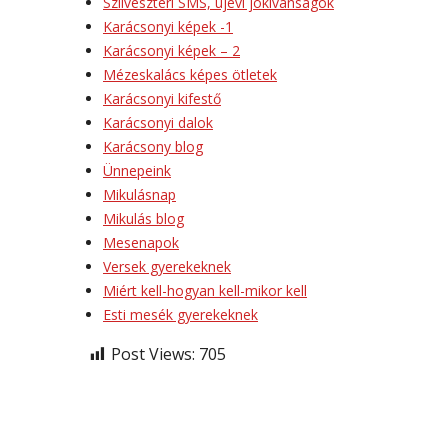
Szilveszteri SMS, újévi jókívánságok
Karácsonyi képek -1
Karácsonyi képek – 2
Mézeskalács képes ötletek
Karácsonyi kifestő
Karácsonyi dalok
Karácsony blog
Ünnepeink
Mikulásnap
Mikulás blog
Mesenapok
Versek gyerekeknek
Miért kell-hogyan kell-mikor kell
Esti mesék gyerekeknek
Post Views:
705