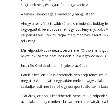
segítenek neki, és együtt újra ragyogni fog!”
A fények jelentősége a karácsonyi hangulatban
Ahogy a testvérek tovább sétáltak, mindenütt boldog fén
ragyogtatták be a birodalmat. Egy idős fénylény, bölcs 
csupán díszek. Ezek mutatják meg, mennyire szeretjük 
telik meg.”
Misi elgondolkodva nézett testvérére. “Otthon mi is így
nevetünk.” Vilmos bácsi bólintott. “Ez a legfontosabb! A
Inspiráló ötletek otthoni fénydekorációhoz
Patrik lelkes lett. “Én is szeretnék ilyen szép fénydíszt k
meg ti is! Gondoljatok egy vidám emlékre vagy valakire,
családjuk esti meséire. Ahogy összpontosítottak, a kosá
“Látjátok, otthon is készíthettek ilyeneket! Rajzoljatok
az ablakba, hogy mindenki lássa: szeretettel várjátok a