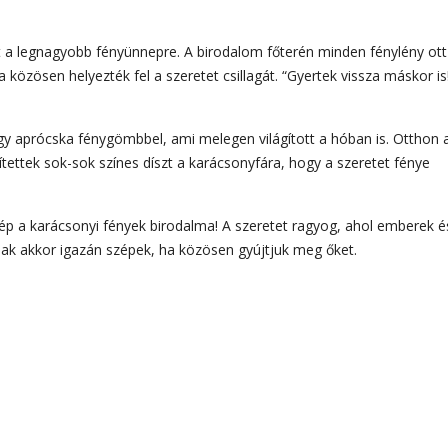
ket a legnagyobb fényünnepre. A birodalom főterén minden fénylény ott 
 közösen helyezték fel a szeretet csillagát. “Gyertek vissza máskor is
gy aprócska fénygömbbel, ami melegen világított a hóban is. Otthon 
ítettek sok-sok színes díszt a karácsonyfára, hogy a szeretet fénye
n szép a karácsonyi fények birodalma! A szeretet ragyog, ahol emberek é
sak akkor igazán szépek, ha közösen gyújtjuk meg őket.