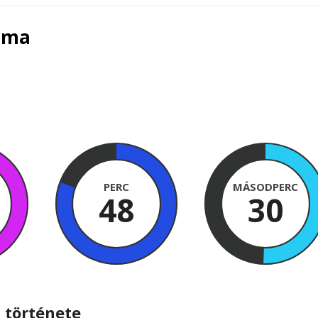
alma
PERC
MÁSODPERC
48
29
 története