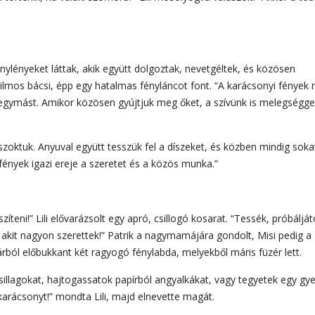
ylényeket láttak, akik együtt dolgoztak, nevetgéltek, és közösen
Vilmos bácsi, épp egy hatalmas fényláncot font. “A karácsonyi fények
egymást. Amikor közösen gyújtjuk meg őket, a szívünk is melegségge
 szoktuk. Anyuval együtt tesszük fel a díszeket, és közben mindig soka
 fények igazi ereje a szeretet és a közös munka.”
észíteni!” Lili elővarázsolt egy apró, csillogó kosarat. “Tessék, próbáljá
 akit nagyon szerettek!” Patrik a nagymamájára gondolt, Misi pedig a
rból előbukkant két ragyogó fénylabda, melyekből máris füzér lett.
 csillagokat, hajtogassatok papírból angyalkákat, vagy tegyetek egy gye
 karácsonyt!” mondta Lili, majd elnevette magát.