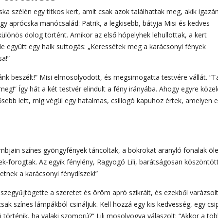
oska szélén egy titkos kert, amit csak azok találhattak meg, akik igazá
gy aprócska manócsalád: Patrik, a legkisebb, bátyja Misi és kedves
ülönös dolog történt. Amikor az első hópelyhek lehullottak, a kert
le együtt egy halk suttogás: „Keressétek meg a karácsonyi fények
sa!”
zzánk beszélt!” Misi elmosolyodott, és megsimogatta testvére vállát. “T
 meg!” Így hát a két testvér elindult a fény irányába. Ahogy egyre köze
rősebb lett, míg végül egy hatalmas, csillogó kapuhoz értek, amelyen 
ombjain színes gyöngyfények táncoltak, a bokrokat aranyló fonalak öle
k-forogtak. Az egyik fénylény, Ragyogó Lili, barátságosan köszöntöt
tnek a karácsonyi fénydíszek!”
sszegyűjtögette a szeretet és öröm apró szikráit, és ezekből varázsol
sak színes lámpákból csináljuk. Kell hozzá egy kis kedvesség, egy csi
i történik, ha valaki szomorú?” Lili mosolyogva válaszolt: “Akkor a töb