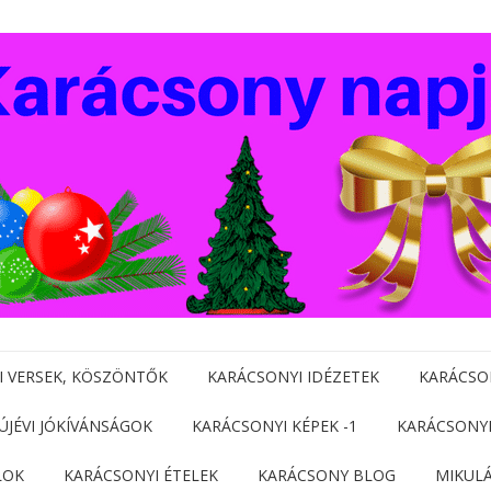
I VERSEK, KÖSZÖNTŐK
KARÁCSONYI IDÉZETEK
KARÁCSO
 ÚJÉVI JÓKÍVÁNSÁGOK
KARÁCSONYI KÉPEK -1
KARÁCSONYI
LOK
KARÁCSONYI ÉTELEK
KARÁCSONY BLOG
MIKUL