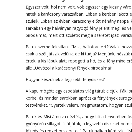
Egyszer volt, hol nem volt, volt egyszer egy kicsiny vár
hittek a karácsony varázsában. Ebben a kertben lakott e
szüleik. Ebben az évben karácsony előtt néhány nappal k
sarkában egy halványan ragyogó fény jelent meg, és ve
birodalmát, mert ott születik meg a szeretet igazi varáz
Patrik szeme felcsillant. “Misi, hallottad ezt? Valaki ho
csak a szél játszik velünk, de ki tudja? Menjünk, nézzük
értek, a kis lábuk alatt ropogott a hó, és a fény mind e
állt: „Üdvözöl a karácsonyi fények birodalma!”
Hogyan készülnek a legszebb fénydíszek?
A kapu mögött egy csodálatos világ tárult eléjük. Fák l
körbe, és minden sarokban aprócska fénylények sürögte
testvéreket. “Gyertek velem, megmutatom, hogyan szüle
Patrik és Misi ámulva nézték, ahogy Lili a tenyerében ö
gyönyörű csillagot. “Látjátok, a legszebb díszeket nem c
jókedv és rengeteg szeretet.” Patrik halkan kérdezte: “M