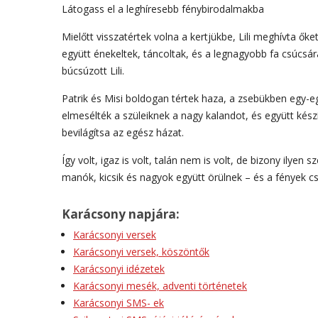
Látogass el a leghíresebb fénybirodalmakba
Mielőtt visszatértek volna a kertjükbe, Lili meghívta ő
együtt énekeltek, táncoltak, és a legnagyobb fa csúcsára
búcsúzott Lili.
Patrik és Misi boldogan tértek haza, a zsebükben egy-e
elmesélték a szüleiknek a nagy kalandot, és együtt kész
bevilágítsa az egész házat.
Így volt, igaz is volt, talán nem is volt, de bizony ilye
manók, kicsik és nagyok együtt örülnek – és a fények c
Karácsony napjára:
Karácsonyi versek
Karácsonyi versek, köszöntők
Karácsonyi idézetek
Karácsonyi mesék, adventi történetek
Karácsonyi SMS- ek