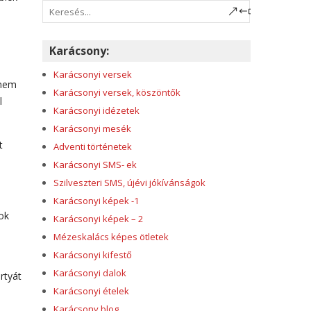
Karácsony:
Karácsonyi versek
 nem
Karácsonyi versek, köszöntők
l
Karácsonyi idézetek
Karácsonyi mesék
t
Adventi történetek
Karácsonyi SMS- ek
Szilveszteri SMS, újévi jókívánságok
Karácsonyi képek -1
tok
Karácsonyi képek – 2
Mézeskalács képes ötletek
Karácsonyi kifestő
Karácsonyi dalok
rtyát
Karácsonyi ételek
Karácsony blog