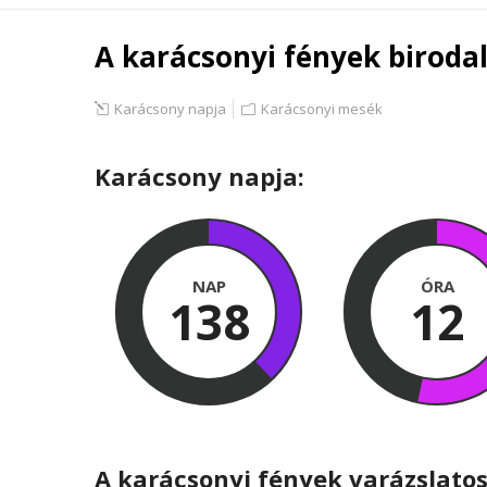
A karácsonyi fények birod
Karácsony napja
Karácsonyi mesék
Karácsony napja:
NAP
ÓRA
138
12
A karácsonyi fények varázslatos