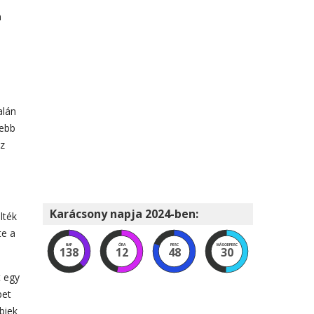
n
alán
lebb
ez
Karácsony napja 2024-ben:
lték
te a
NAP
ÓRA
PERC
MÁSODPERC
138
12
48
29
t egy
pet
biek