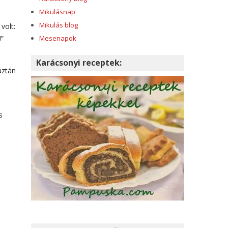
Mikulásnap
Mikulás blog
volt:
!”
Mesenapok
Karácsonyi receptek:
aztán
s