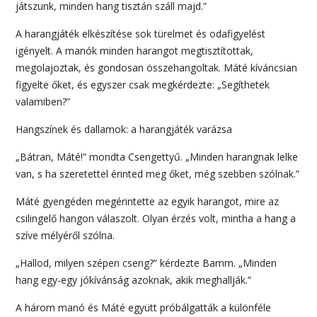
játszunk, minden hang tisztán száll majd.”
A harangjáték elkészítése sok türelmet és odafigyelést
igényelt. A manók minden harangot megtisztítottak,
megolajoztak, és gondosan összehangoltak. Máté kíváncsian
figyelte őket, és egyszer csak megkérdezte: „Segíthetek
valamiben?”
Hangszínek és dallamok: a harangjáték varázsa
„Bátran, Máté!” mondta Csengettyű. „Minden harangnak lelke
van, s ha szeretettel érinted meg őket, még szebben szólnak.”
Máté gyengéden megérintette az egyik harangot, mire az
csilingelő hangon válaszolt. Olyan érzés volt, mintha a hang a
szíve mélyéről szólna.
„Hallod, milyen szépen cseng?” kérdezte Bamm. „Minden
hang egy-egy jókívánság azoknak, akik meghallják.”
A három manó és Máté együtt próbálgatták a különféle