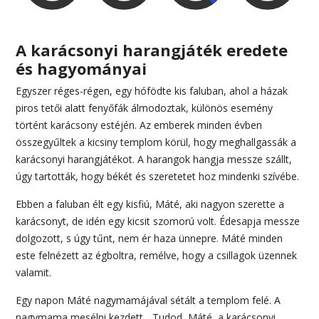
A karácsonyi harangjáték eredete
és hagyományai
Egyszer réges-régen, egy hófödte kis faluban, ahol a házak
piros tetői alatt fenyőfák álmodoztak, különös esemény
történt karácsony estéjén. Az emberek minden évben
összegyűltek a kicsiny templom körül, hogy meghallgassák a
karácsonyi harangjátékot. A harangok hangja messze szállt,
úgy tartották, hogy békét és szeretetet hoz mindenki szívébe.
Ebben a faluban élt egy kisfiú, Máté, aki nagyon szerette a
karácsonyt, de idén egy kicsit szomorú volt. Édesapja messze
dolgozott, s úgy tűnt, nem ér haza ünnepre. Máté minden
este felnézett az égboltra, remélve, hogy a csillagok üzennek
valamit.
Egy napon Máté nagymamájával sétált a templom felé. A
nagymama mesélni kezdett. „Tudod, Máté, a karácsonyi