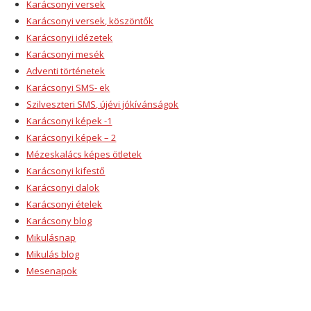
Karácsonyi versek
Karácsonyi versek, köszöntők
Karácsonyi idézetek
Karácsonyi mesék
Adventi történetek
Karácsonyi SMS- ek
Szilveszteri SMS, újévi jókívánságok
Karácsonyi képek -1
Karácsonyi képek – 2
Mézeskalács képes ötletek
Karácsonyi kifestő
Karácsonyi dalok
Karácsonyi ételek
Karácsony blog
Mikulásnap
Mikulás blog
Mesenapok