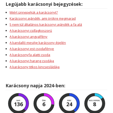
Legújabb karácsonyi bejegyzések:
Miért ünnepeljük a karácsonyt?
Karácsonyi ajándék, ami örökre megmarad
5 nem túl általános karácsonyi ajándék a fa alá
A karácsonyi csillagkoszorú
A karácsonyi angyalfény
A kandalló meséje karácsony éjjelén
A karácsonyi est csodafénye
A karácsonyfa alatti csoda
A karácsonyi harang csodája
A karácsony titkos kincsesládája
Karácsony napja 2024-ben:
NAP
ÓRA
PERC
MÁSODPERC
136
6
24
8