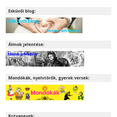
Esküvői blog:
Álmok jelentése:
Mondókák, nyelvtörők, gyerek versek:
Kutyanevek: