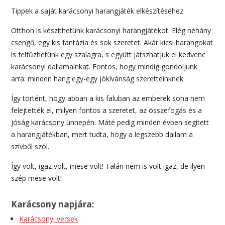
Tippek a saját karácsonyi harangjáték elkészítéséhez
Otthon is készíthetünk karácsonyi harangjátékot. Elég néhány
csengő, egy kis fantázia és sok szeretet. Akár kicsi harangokat
is felfűzhetünk egy szalagra, s együtt játszhatjuk el kedvenc
karácsonyi dallamainkat. Fontos, hogy mindig gondoljunk
arra: minden hang egy-egy jókívánság szeretteinknek.
Így történt, hogy abban a kis faluban az emberek soha nem
felejtették el, milyen fontos a szeretet, az összefogás és a
jóság karácsony ünnepén. Máté pedig minden évben segített
a harangjátékban, mert tudta, hogy a legszebb dallam a
szívből szól.
Így volt, igaz volt, mese volt! Talán nem is volt igaz, de ilyen
szép mese volt!
Karácsony napjára:
Karácsonyi versek