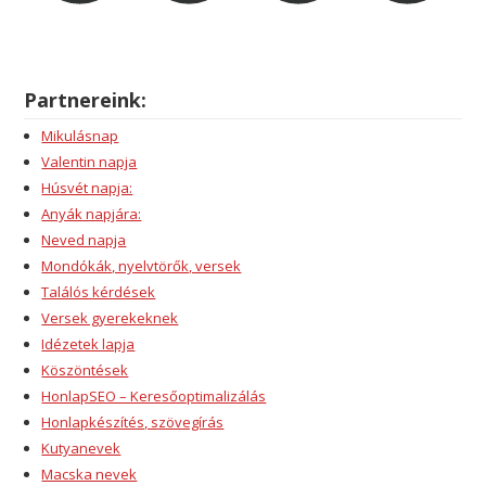
Partnereink:
Mikulásnap
Valentin napja
Húsvét napja:
Anyák napjára:
Neved napja
Mondókák, nyelvtörők, versek
Találós kérdések
Versek gyerekeknek
Idézetek lapja
Köszöntések
HonlapSEO – Keresőoptimalizálás
Honlapkészítés, szövegírás
Kutyanevek
Macska nevek