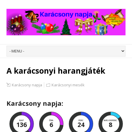
A karácsonyi harangjáték
Karácsony napja
Karácsonyi mesék
Karácsony napja:
NAP
ÓRA
PERC
MÁSODPERC
136
6
24
8