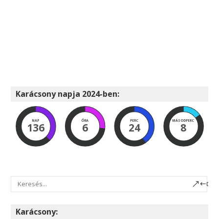
Karácsony napja 2024-ben:
NAP
ÓRA
PERC
MÁSODPERC
136
6
24
8
Karácsony: