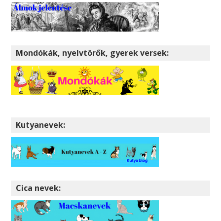
Mondókák, nyelvtörők, gyerek versek:
Kutyanevek:
Cica nevek: