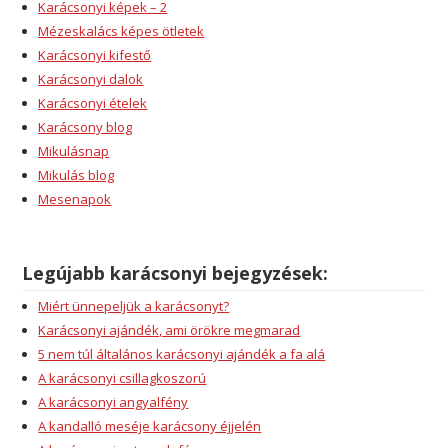
Karácsonyi képek – 2
Mézeskalács képes ötletek
Karácsonyi kifestő
Karácsonyi dalok
Karácsonyi ételek
Karácsony blog
Mikulásnap
Mikulás blog
Mesenapok
Legújabb karácsonyi bejegyzések:
Miért ünnepeljük a karácsonyt?
Karácsonyi ajándék, ami örökre megmarad
5 nem túl általános karácsonyi ajándék a fa alá
A karácsonyi csillagkoszorú
A karácsonyi angyalfény
A kandalló meséje karácsony éjjelén