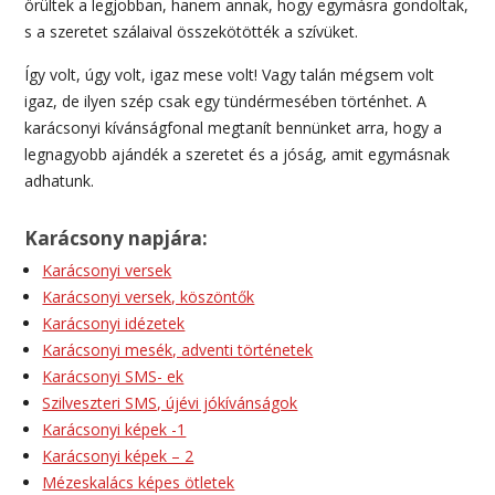
örültek a legjobban, hanem annak, hogy egymásra gondoltak,
s a szeretet szálaival összekötötték a szívüket.
Így volt, úgy volt, igaz mese volt! Vagy talán mégsem volt
igaz, de ilyen szép csak egy tündérmesében történhet. A
karácsonyi kívánságfonal megtanít bennünket arra, hogy a
legnagyobb ajándék a szeretet és a jóság, amit egymásnak
adhatunk.
Karácsony napjára:
Karácsonyi versek
Karácsonyi versek, köszöntők
Karácsonyi idézetek
Karácsonyi mesék, adventi történetek
Karácsonyi SMS- ek
Szilveszteri SMS, újévi jókívánságok
Karácsonyi képek -1
Karácsonyi képek – 2
Mézeskalács képes ötletek