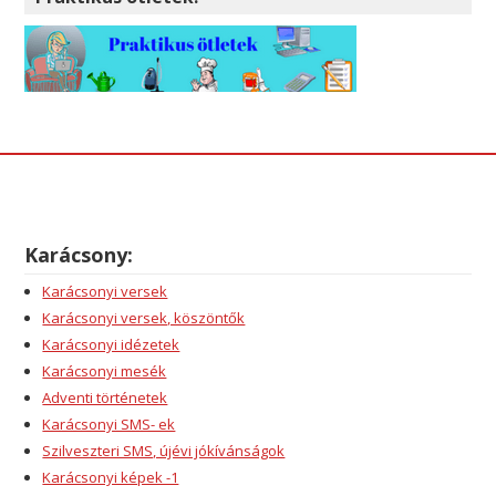
Karácsony:
Karácsonyi versek
Karácsonyi versek, köszöntők
Karácsonyi idézetek
Karácsonyi mesék
Adventi történetek
Karácsonyi SMS- ek
Szilveszteri SMS, újévi jókívánságok
Karácsonyi képek -1