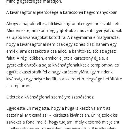
mindig egészséges maradjon.
A kívánságfonal jelentősége a karácsonyi hagyományokban
Ahogy a napok teltek, Lili kívánságfonala egyre hosszabb lett.
Minden este, amikor meggyújtották az adventi gyertyát, újabb
és újabb kívánságokat kötött rá. A nagymama elmagyarázta,
hogy a kívánságfonal nem csak egy színes dísz, hanem egy
emlék, ami összeköti a családot, a barátokat, sőt az egész
falut. A régi időkben, amikor eljött a karácsony éjjele, a
gyerekek elvitték a saját kívánságfonalukat a templomba, és
együtt akasztották fel a nagy karácsonyfára. Így mindenki
kívánsága egy helyre került, s a szeretet melegsége betöltötte
a templomot.
Ötletek a kívánságfonal személyre szabásához
Egyik este Lili meglátta, hogy a húga is készít valamit az
asztalnál. Mit csinálsz? – kérdezte kíváncsian. Én rajzolok kis
szíveket a fonal mellé, hogy tudjam, melyik csomó mit jelent
– válaszolta Anna. Nagy ötlet – mondta Lili, s ő is elkezdett