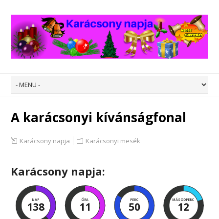
A karácsonyi kívánságfonal
Karácsony napja
Karácsonyi mesék
Karácsony napja:
NAP
ÓRA
PERC
MÁSODPERC
138
11
50
11