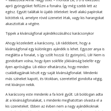
apró gyöngyöket felfűzni a fonalra. Így még szebb lett az
egész. Együtt találtak ki újabb ötleteket: levél alakú papírokat
kötöttek rá, amelyre rövid üzenetet írtak, vagy kis harangokat
akasztottak a végére.
Tippek a kívánságfonal ajándékozásához karácsonykor
Ahogy közeledett a karácsony, Lili rádöbbent, hogy a
kívánságfonal egy különleges ajándék is lehet. Egyszer anya is
meglátta a fonalat, s így szólt hozzá: Ez gyönyörű, Lili! Nem is
gondoltam volna, hogy ilyen sokféle jókívánság belefér egy
ilyen apróságba. Lili ekkor elhatározta, hogy minden
családtagjának készít egy saját kívánságfonalat. Mindenki
más színeket kapott, és titokban, szeretettel gondolta végig,
mit kívánjon nekik.
A karácsony este mindenki a fa köré gyűlt. Lili boldogan adta
át a kívánságfonalakat, s mindenki meghatottan olvasta el a
kis üzeneteket. Ebben az évben nem a nagy ajándékoknak