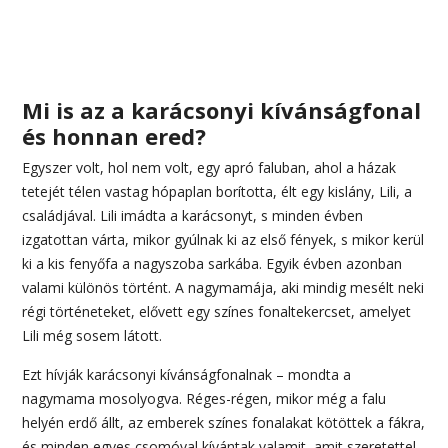
Mi is az a karácsonyi kívánságfonal
és honnan ered?
Egyszer volt, hol nem volt, egy apró faluban, ahol a házak
tetejét télen vastag hópaplan borította, élt egy kislány, Lili, a
családjával. Lili imádta a karácsonyt, s minden évben
izgatottan várta, mikor gyúlnak ki az első fények, s mikor kerül
ki a kis fenyőfa a nagyszoba sarkába. Egyik évben azonban
valami különös történt. A nagymamája, aki mindig mesélt neki
régi történeteket, elővett egy színes fonaltekercset, amelyet
Lili még sosem látott.
Ezt hívják karácsonyi kívánságfonalnak – mondta a
nagymama mosolyogva. Réges-régen, mikor még a falu
helyén erdő állt, az emberek színes fonalakat kötöttek a fákra,
és minden egyes csomóval kívántak valamit, amit szeretettel,