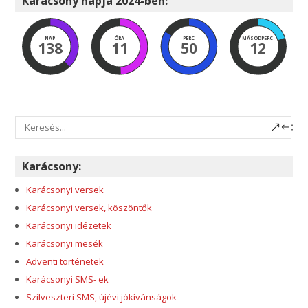
Karácsony napja 2024-ben:
NAP
ÓRA
PERC
MÁSODPERC
138
11
50
11
Karácsony:
Karácsonyi versek
Karácsonyi versek, köszöntők
Karácsonyi idézetek
Karácsonyi mesék
Adventi történetek
Karácsonyi SMS- ek
Szilveszteri SMS, újévi jókívánságok