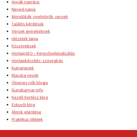
Anyák napjára:
Neved napja
Mondókák, nyelvtörők, versek
Találós kérdések
Versek gyerekeknek
Idézetek lapja
Köszöntések
HonlapSEO – Keresőoptimalizálás
Honlapkészítés, szövegírás
Kutyanevek
Macska nevek
Ötvenes nők blogja
Dunakanyar info
Kezdő Kertész blog
Esküvői blog
Álmok jelentése
Praktikus ötletek