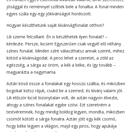
jósággal és reménnyel szőttek bele a fonalba. A fonal minden
egyes szála egy-egy jókívánságot hordozott.
Hogyan készíthetünk saját kívánságfonalat otthon?
Lili szeme felcsillant. Én is készíthetek ilyen fonalat? –
kérdezte. Persze, kicsim! Egyszerűen csak vegyél elő néhány
színes fonalat. Minden színt választhatsz annak szerint, mihez
kötöd a kívánságodat. A piros lehet a szeretet, a zöld az
egészség, a sárga az öröm, a kék a béke, és így tovább –
magyarázta a nagymama.
Aztán kösd össze a fonalakat egy hosszú szálba, és miközben
bogokat kötsz rájuk, csukd be a szemed, és kívánj valami jót.
Lili először kicsit bizonytalan volt, de aztán nagyon élvezte,
ahogy a színes fonalakat egybe szövi. Ezt szeretném a
testvéremnek, hogy mindig boldog legyen, mondta, miközben
csomót kötött a sárga fonalra. Aztán jött egy kék csomó,
hogy béke legyen a világon, majd egy piros, hogy apukája