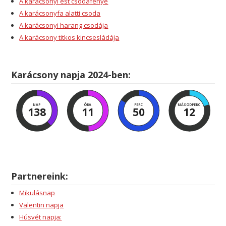
A karácsonyi est csodafénye
A karácsonyfa alatti csoda
A karácsonyi harang csodája
A karácsony titkos kincsesládája
Karácsony napja 2024-ben:
NAP
ÓRA
PERC
MÁSODPERC
138
11
50
11
Partnereink:
Mikulásnap
Valentin napja
Húsvét napja: