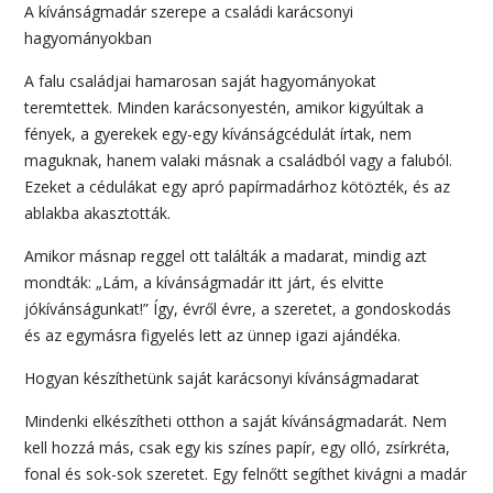
A kívánságmadár szerepe a családi karácsonyi
hagyományokban
A falu családjai hamarosan saját hagyományokat
teremtettek. Minden karácsonyestén, amikor kigyúltak a
fények, a gyerekek egy-egy kívánságcédulát írtak, nem
maguknak, hanem valaki másnak a családból vagy a faluból.
Ezeket a cédulákat egy apró papírmadárhoz kötözték, és az
ablakba akasztották.
Amikor másnap reggel ott találták a madarat, mindig azt
mondták: „Lám, a kívánságmadár itt járt, és elvitte
jókívánságunkat!” Így, évről évre, a szeretet, a gondoskodás
és az egymásra figyelés lett az ünnep igazi ajándéka.
Hogyan készíthetünk saját karácsonyi kívánságmadarat
Mindenki elkészítheti otthon a saját kívánságmadarát. Nem
kell hozzá más, csak egy kis színes papír, egy olló, zsírkréta,
fonal és sok-sok szeretet. Egy felnőtt segíthet kivágni a madár