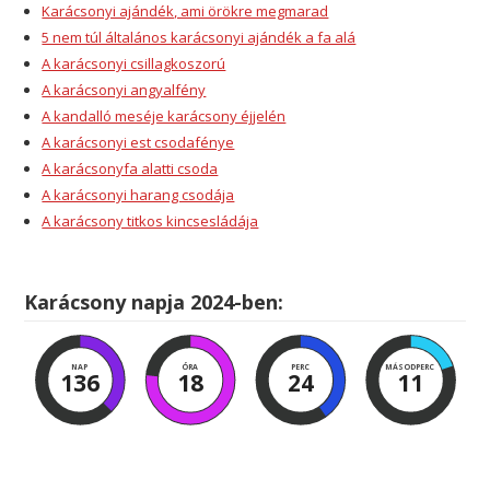
Karácsonyi ajándék, ami örökre megmarad
5 nem túl általános karácsonyi ajándék a fa alá
A karácsonyi csillagkoszorú
A karácsonyi angyalfény
A kandalló meséje karácsony éjjelén
A karácsonyi est csodafénye
A karácsonyfa alatti csoda
A karácsonyi harang csodája
A karácsony titkos kincsesládája
Karácsony napja 2024-ben:
NAP
ÓRA
PERC
MÁSODPERC
136
18
24
11