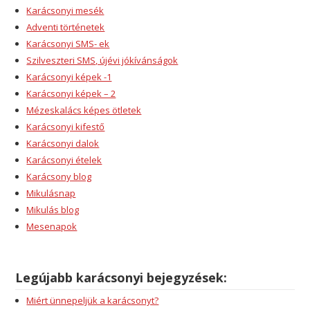
Karácsonyi mesék
Adventi történetek
Karácsonyi SMS- ek
Szilveszteri SMS, újévi jókívánságok
Karácsonyi képek -1
Karácsonyi képek – 2
Mézeskalács képes ötletek
Karácsonyi kifestő
Karácsonyi dalok
Karácsonyi ételek
Karácsony blog
Mikulásnap
Mikulás blog
Mesenapok
Legújabb karácsonyi bejegyzések:
Miért ünnepeljük a karácsonyt?