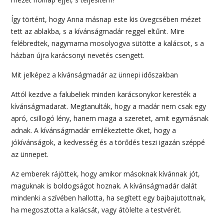
Így történt, hogy Anna másnap este kis üvegcsében mézet
tett az ablakba, s a kívánságmadár reggel eltűnt. Mire
felébredtek, nagymama mosolyogva sütötte a kalácsot, s a
házban újra karácsonyi nevetés csengett.
Mit jelképez a kívánságmadár az ünnepi időszakban
Attól kezdve a falubeliek minden karácsonykor keresték a
kívánságmadarat. Megtanulták, hogy a madár nem csak egy
apró, csillogó lény, hanem maga a szeretet, amit egymásnak
adnak. A kívánságmadár emlékeztette őket, hogy a
jókívánságok, a kedvesség és a törődés teszi igazán széppé
az ünnepet.
Az emberek rájöttek, hogy amikor másoknak kívánnak jót,
maguknak is boldogságot hoznak. A kívánságmadár dalát
mindenki a szívében hallotta, ha segített egy bajbajutottnak,
ha megosztotta a kalácsát, vagy átölelte a testvérét.