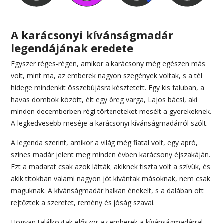
A karácsonyi kívánságmadár
legendájának eredete
Egyszer réges-régen, amikor a karácsony még egészen más
volt, mint ma, az emberek nagyon szegények voltak, s a tél
hidege mindenkit összebújásra késztetett. Egy kis faluban, a
havas dombok között, élt egy öreg varga, Lajos bácsi, aki
minden decemberben régi történeteket mesélt a gyerekeknek.
A legkedvesebb meséje a karácsonyi kívánságmadárról szólt.
A legenda szerint, amikor a világ még fiatal volt, egy apró,
színes madár jelent meg minden évben karácsony éjszakáján.
Ezt a madarat csak azok látták, akiknek tiszta volt a szívük, és
akik titokban valami nagyon jót kívántak másoknak, nem csak
maguknak. A kívánságmadár halkan énekelt, s a dalában ott
rejtőztek a szeretet, remény és jóság szavai.
Hogyan találkoztak először az emberek a kívánságmadárral