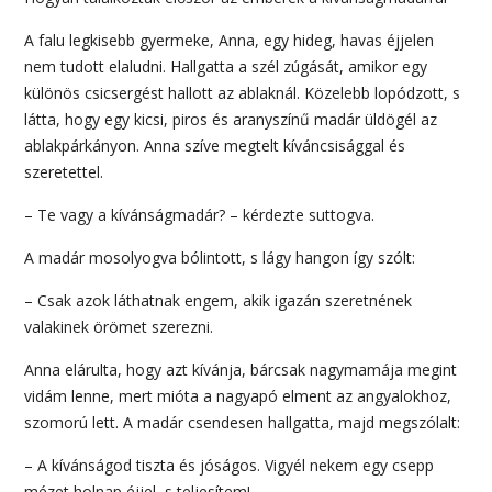
A falu legkisebb gyermeke, Anna, egy hideg, havas éjjelen
nem tudott elaludni. Hallgatta a szél zúgását, amikor egy
különös csicsergést hallott az ablaknál. Közelebb lopódzott, s
látta, hogy egy kicsi, piros és aranyszínű madár üldögél az
ablakpárkányon. Anna szíve megtelt kíváncsisággal és
szeretettel.
– Te vagy a kívánságmadár? – kérdezte suttogva.
A madár mosolyogva bólintott, s lágy hangon így szólt:
– Csak azok láthatnak engem, akik igazán szeretnének
valakinek örömet szerezni.
Anna elárulta, hogy azt kívánja, bárcsak nagymamája megint
vidám lenne, mert mióta a nagyapó elment az angyalokhoz,
szomorú lett. A madár csendesen hallgatta, majd megszólalt:
– A kívánságod tiszta és jóságos. Vigyél nekem egy csepp
mézet holnap éjjel, s teljesítem!