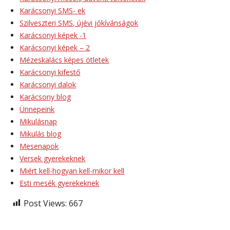
Karácsonyi SMS- ek
Szilveszteri SMS, újévi jókívánságok
Karácsonyi képek -1
Karácsonyi képek – 2
Mézeskalács képes ötletek
Karácsonyi kifestő
Karácsonyi dalok
Karácsony blog
Ünnepeink
Mikulásnap
Mikulás blog
Mesenapok
Versek gyerekeknek
Miért kell-hogyan kell-mikor kell
Esti mesék gyerekeknek
Post Views:
667