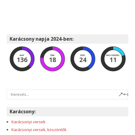
Karácsony napja 2024-ben:
NAP
ÓRA
PERC
MÁSODPERC
136
18
24
11
Karácsony:
Karácsonyi versek
Karácsonyi versek, köszöntők