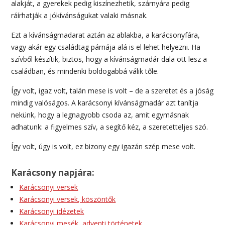
alakját, a gyerekek pedig kiszínezhetik, szárnyára pedig
ráírhatják a jókívánságukat valaki másnak.
Ezt a kívánságmadarat aztán az ablakba, a karácsonyfára,
vagy akár egy családtag párnája alá is el lehet helyezni. Ha
szívből készítik, biztos, hogy a kívánságmadár dala ott lesz a
családban, és mindenki boldogabbá válik tőle.
Így volt, igaz volt, talán mese is volt – de a szeretet és a jóság
mindig valóságos. A karácsonyi kívánságmadár azt tanítja
nekünk, hogy a legnagyobb csoda az, amit egymásnak
adhatunk: a figyelmes szív, a segítő kéz, a szeretetteljes szó.
Így volt, úgy is volt, ez bizony egy igazán szép mese volt.
Karácsony napjára:
Karácsonyi versek
Karácsonyi versek, köszöntők
Karácsonyi idézetek
Karácsonyi mesék, adventi történetek