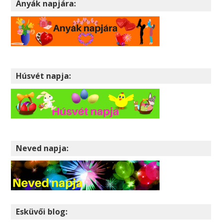
Anyák napjára:
Húsvét napja:
Neved napja:
Esküvői blog: