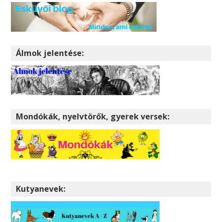
Álmok jelentése:
Mondókák, nyelvtörők, gyerek versek:
Kutyanevek: