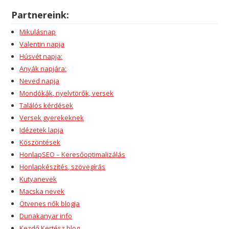
Partnereink:
Mikulásnap
Valentin napja
Húsvét napja:
Anyák napjára:
Neved napja
Mondókák, nyelvtörők, versek
Találós kérdések
Versek gyerekeknek
Idézetek lapja
Köszöntések
HonlapSEO – Keresőoptimalizálás
Honlapkészítés, szövegírás
Kutyanevek
Macska nevek
Ötvenes nők blogja
Dunakanyar info
Kezdő Kertész blog