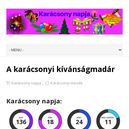
A karácsonyi kívánságmadár
Karácsony napja
Karácsonyi mesék
Karácsony napja:
NAP
ÓRA
PERC
MÁSODPERC
136
18
24
11