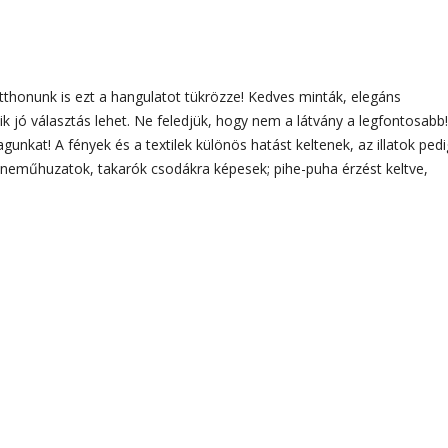
tthonunk is ezt a hangulatot tükrözze! Kedves minták, elegáns
jó választás lehet. Ne feledjük, hogy nem a látvány a legfontosabb!
unkat! A fények és a textilek különös hatást keltenek, az illatok pedi
yneműhuzatok, takarók csodákra képesek; pihe-puha érzést keltve,