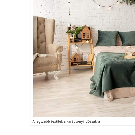
A legszebb textilek a karácsonyi időszakra