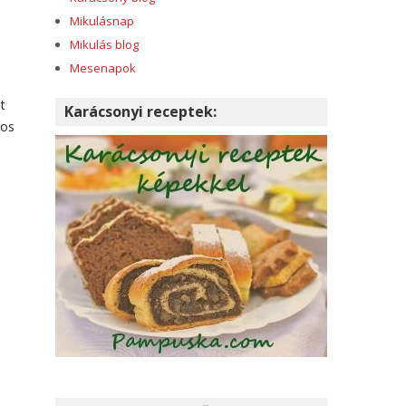
Mikulásnap
Mikulás blog
Mesenapok
t
Karácsonyi receptek:
ros