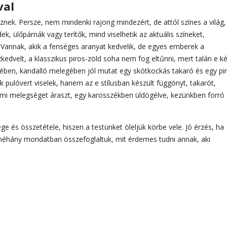
val
öznek. Persze, nem mindenki rajong mindezért, de attól színes a világ,
, ülőpárnák vagy terítők, mind viselhetik az aktuális színeket,
Vannak, akik a fenséges aranyat kedvelik, de egyes emberek a
kedvelt, a klasszikus piros-zöld soha nem fog eltűnni, mert talán e ké
lében, kandalló melegében jól mutat egy skótkockás takaró és egy pi
ulóvert viselek, hanem az e stílusban készült függönyt, takarót,
ami melegséget áraszt, egy karosszékben üldögélve, kezünkben forró
és összetétele, hiszen a testünket öleljük körbe vele. Jó érzés, ha
t néhány mondatban összefoglaltuk, mit érdemes tudni annak, aki