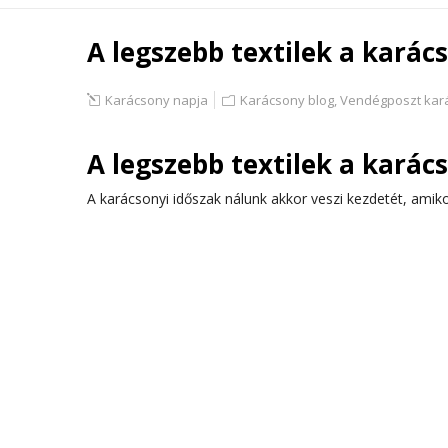
A legszebb textilek a karác
Karácsony napja
Karácsony blog
,
Vendégposzt kar
A legszebb textilek a karác
A karácsonyi időszak nálunk akkor veszi kezdetét, amik