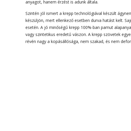
anyagot, hanem érzést is adunk általa.
Szintén jól ismert a krepp technológiával készült ágy
készüljön, mert ellenkező esetben durva hatást kelt. Sa
esetén. A jó minőségű krepp 100%-ban pamut alapanyagb
vagy szintetikus eredetű vászon. A krepp szövetek egye
révén nagy a kopásállósága, nem szakad, és nem deform