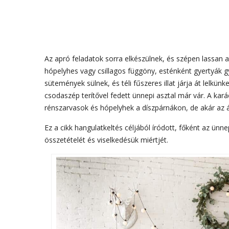
Az apró feladatok sorra elkészülnek, és szépen lassan 
hópelyhes vagy csillagos függöny, esténként gyertyák gy
sütemények sülnek, és téli fűszeres illat járja át lelkün
csodaszép terítővel fedett ünnepi asztal már vár. A ka
rénszarvasok és hópelyhek a díszpárnákon, de akár az 
Ez a cikk hangulatkeltés céljából íródott, főként az ünne
összetételét és viselkedésük miértjét.