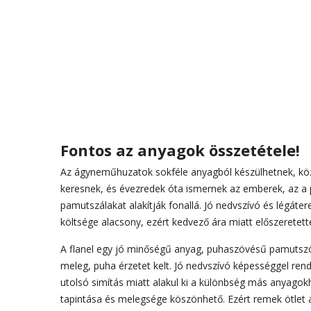
Fontos az anyagok összetétele!
Az ágyneműhuzatok sokféle anyagból készülhetnek, köz
keresnek, és évezredek óta ismernek az emberek, az a 
pamutszálakat alakítják fonallá. Jó nedvszívó és légáte
költsége alacsony, ezért kedvező ára miatt előszeretet
A flanel egy jó minőségű anyag, puhaszövésű pamutszöve
meleg, puha érzetet kelt. Jó nedvszívó képességgel rend
utolsó simítás miatt alakul ki a különbség más anyagok
tapintása és melegsége köszönhető. Ezért remek ötlet