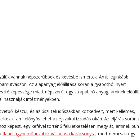
ülük vannak népszerűbbek és kevésbé ismertek. Amit leginkább
pamutvászon. Az alapanyag előállítása során a gyapotból nyert
resztő képessége miatt népszerű, egy strapabíró anyag, aminek előállít
tel használják intézményekben.
tből készül, és az őszi-téli időszakban közkedvelt, mert kellemes,
elkezik, ami előnyös lehet az éjszakai izzadás okán. Az eljárás során 
hoz képest, egy kefével történő felületkezelésen megy át, aminek pu
 a
flanel ágyneműhuzatok vásárlása karácsonyra
, mert nemcsak egy