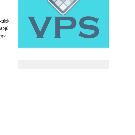
tilek
yapjú
sága
.