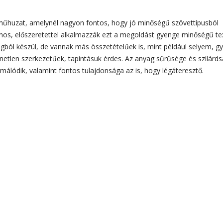
neműhuzat, amelynél nagyon fontos, hogy jó minőségű szövettípusból
jnos, előszeretettel alkalmazzák ezt a megoldást gyenge minőségű tex
ól készül, de vannak más összetételűek is, mint például selyem, g
netlen szerkezetűek, tapintásuk érdes. Az anyag sűrűsége és szilárd
álódik, valamint fontos tulajdonsága az is, hogy légáteresztő.