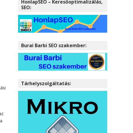
HonlapSEO – Keresőoptimalizálás,
SEO:
Burai Barbi SEO szakember:
Tárhelyszolgáltatás:
ási
az
ha