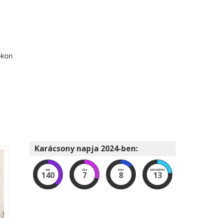
okon
Karácsony napja 2024-ben:
NAP
ÓRA
PERC
MÁSODPERC
140
7
8
12