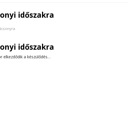
sonyi időszakra
ácsonyra
sonyi időszakra
or elkezdődik a készülődés…