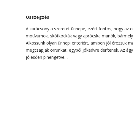
Összegzés
A karácsony a szeretet ünnepe, ezért fontos, hogy az o
motívumok, skótkockák vagy aprócska manók, bármelyik 
Alkossunk olyan ünnepi enteriőrt, amiben jól érezzük mag
megcsapják orrunkat, egyből jókedvre derítenek. Az ág
jólesően pihengetve…