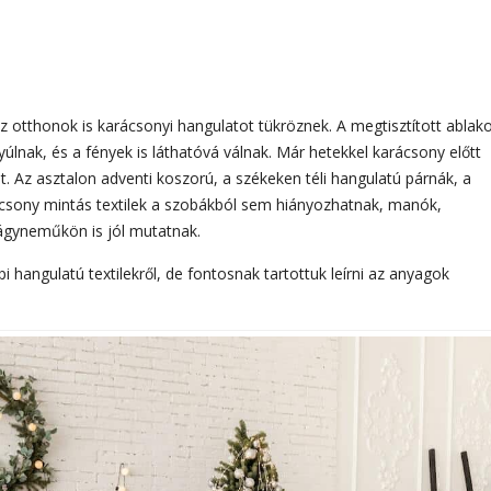
az otthonok is karácsonyi hangulatot tükröznek. A megtisztított ablak
úlnak, és a fények is láthatóvá válnak. Már hetekkel karácsony előtt
ket. Az asztalon adventi koszorú, a székeken téli hangulatú párnák, a
rácsony mintás textilek a szobákból sem hiányozhatnak, manók,
ágyneműkön is jól mutatnak.
pi hangulatú textilekről, de fontosnak tartottuk leírni az anyagok