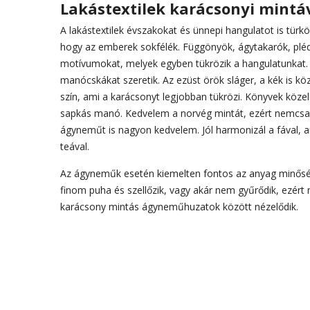
Lakástextilek karácsonyi mintá
A lakástextilek évszakokat és ünnepi hangulatot is türk
hogy az emberek sokfélék. Függönyök, ágytakarók, plédek
motívumokat, melyek egyben tükrözik a hangulatunkat. 
manócskákat szeretik. Az ezüst örök sláger, a kék is köz
szín, ami a karácsonyt legjobban tükrözi. Könyvek köze
sapkás manó. Kedvelem a norvég mintát, ezért nemcsak p
ágyneműt is nagyon kedvelem. Jól harmonizál a fával, 
teával.
Az ágyneműk esetén kiemelten fontos az anyag minősége 
finom puha és szellőzik, vagy akár nem gyűrődik, ezér
karácsony mintás ágyneműhuzatok között nézelődik.