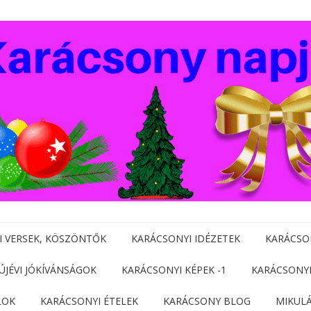
I VERSEK, KÖSZÖNTŐK
KARÁCSONYI IDÉZETEK
KARÁCSO
 ÚJÉVI JÓKÍVÁNSÁGOK
KARÁCSONYI KÉPEK -1
KARÁCSONYI
LOK
KARÁCSONYI ÉTELEK
KARÁCSONY BLOG
MIKUL