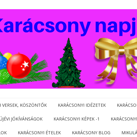
I VERSEK, KÖSZÖNTŐK
KARÁCSONYI IDÉZETEK
KARÁCSO
 ÚJÉVI JÓKÍVÁNSÁGOK
KARÁCSONYI KÉPEK -1
KARÁCSONYI
LOK
KARÁCSONYI ÉTELEK
KARÁCSONY BLOG
MIKUL