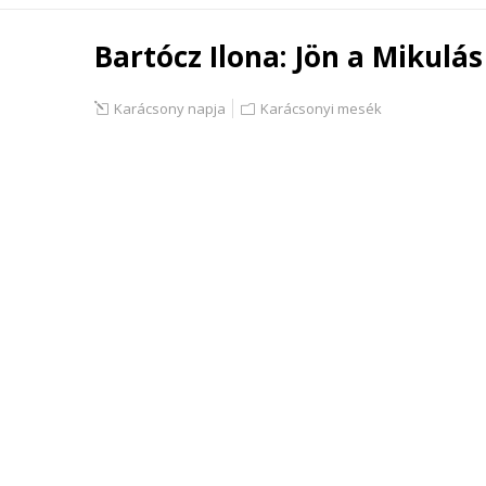
Bartócz Ilona: Jön a Mikulás
Karácsony napja
Karácsonyi mesék