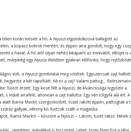
 télen korán leesett a hó. A Nyuszi elgondolkozva ballagott az
zélen, a kopasz bokrok mentén, és éppen arra gondolt, hogy egy csö
ereti a havat. A hó alól olyan nehéz kikaparni az ennivalót, elbújni is a
ehet, márpedig egy Nyuszi életében gyakran előfordul, hogy rejtőzködn
ilágos volt, a Nyuszi gondolatai meg sötétek. Egyszercsak zajt hallott
t, hegyezte a két tapsifülét. Mi ez a zaj? Valami pattog… Beleszimatol
be: füstöt érzett. Egy kicsit félt a Nyuszi, de kíváncsisága legyőzte a
et, s indult arrafelé, ahonnan a zajt hallotta. Egy vén tölgyfa alá ért. A
a alatt Barna Mackó szorgoskodott, tüzet rakott éppen, pattogtak a 
 száraz gallyak, vékony kis füstcsík szállt a magasba.
apot, Barna Mackó! – köszönt a Nyuszi. – Látom, tüzet raksz. Minek 
kulás, remélem, ajándékot is hoz majd. Lehet, hogy fázni fog a lába,