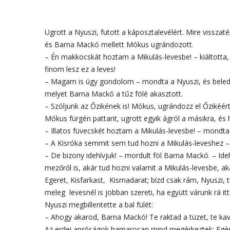
Ugrott a Nyuszi, futott a káposztalevélért. Mire visszaté
és Barna Mackó mellett Mókus ugrándozott.
– Én makkocskát hoztam a Mikulás-levesbe! – kiáltotta
finom lesz ez a leves!
– Magam is úgy gondolom – mondta a Nyuszi, és beled
melyet Barna Mackó a tűz fölé akasztott.
– Szóljunk az Őzikének is! Mókus, ugrándozz el Őzikéért
Mókus fürgén pattant, ugrott egyik ágról a másikra, és
– Illatos füvecskét hoztam a Mikulás-levesbe! – mondta 
– A Kisróka semmit sem tud hozni a Mikulás-leveshez – m
– De bizony idehívjuk! – mordult föl Barna Mackó. – Ideh
mezőről is, akár tud hozni valamit a Mikulás-levesbe, a
Egeret, Kisfarkast, Kismadarat; bízd csak rám, Nyuszi,
meleg levesnél is jobban szereti, ha együtt várunk rá itt
Nyuszi megbillentette a bal fülét:
– Ahogy akarod, Barna Mackó! Te raktad a tüzet, te kav
Az erdei apróságok hamarosan mind megérkeztek: Egérk