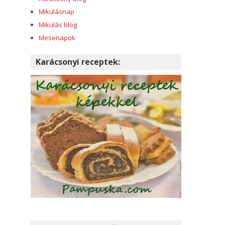
Mikulásnap
Mikulás blog
Mesenapok
Karácsonyi receptek: