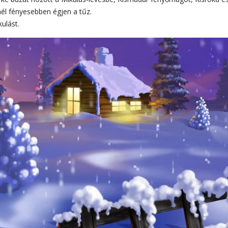
nél fényesebben égjen a tűz.
ulást.