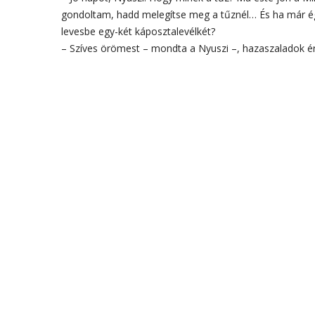
gondoltam, hadd melegítse meg a tűznél… És ha már ég 
levesbe egy-két káposztalevélkét?
– Szíves örömest – mondta a Nyuszi –, hazaszaladok ér