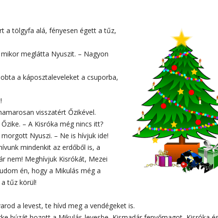
rt a tölgyfa alá, fényesen égett a tűz,
, mikor meglátta Nyuszit. – Nagyon
obta a káposztaleveleket a csuporba,
!
 hamarosan visszatért Őzikével.
Őzike. – A Kisróka még nincs itt?
orgott Nyuszi. – Ne is hívjuk ide!
ívunk mindenkit az erdőből is, a
kár nem! Meghívjuk Kisrókát, Mezei
 tudom én, hogy a Mikulás még a
 a tűz körül!
arod a levest, te hívd meg a vendégeket is.
e búzát hozott a Mikulás-levesbe, Kismadár fenyőmagot, Kisróka é