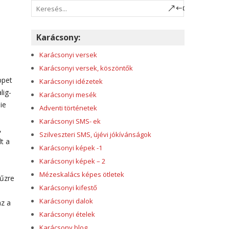
Karácsony:
Karácsonyi versek
Karácsonyi versek, köszöntők
ppet
Karácsonyi idézetek
lig-
Karácsonyi mesék
ie
Adventi történetek
Karácsonyi SMS- ek
,
Szilveszteri SMS, újévi jókívánságok
t a
Karácsonyi képek -1
Karácsonyi képek – 2
Mézeskalács képes ötletek
tűzre
Karácsonyi kifestő
Karácsonyi dalok
az a
Karácsonyi ételek
Karácsony blog