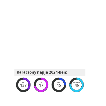
Karácsony napja 2024-ben:
NAP
ÓRA
PERC
MÁSODPERC
137
17
15
45