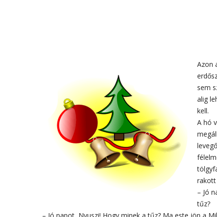
Azon a
erdős
sem sz
alig l
kell.
A hó v
megáll
levegő
félelm
tölgyf
rakott
– Jó n
tűz?
– Jó napot, Nyuszi! Hogy minek a tűz? Ma este jön a Mi