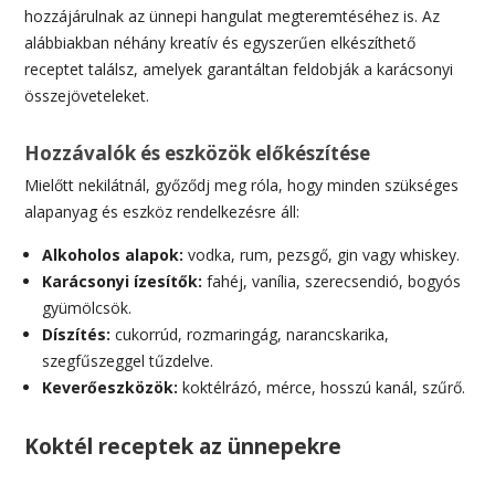
hozzájárulnak az ünnepi hangulat megteremtéséhez is. Az
alábbiakban néhány kreatív és egyszerűen elkészíthető
receptet találsz, amelyek garantáltan feldobják a karácsonyi
összejöveteleket.
Hozzávalók és eszközök előkészítése
Mielőtt nekilátnál, győződj meg róla, hogy minden szükséges
alapanyag és eszköz rendelkezésre áll:
Alkoholos alapok:
vodka, rum, pezsgő, gin vagy whiskey.
Karácsonyi ízesítők:
fahéj, vanília, szerecsendió, bogyós
gyümölcsök.
Díszítés:
cukorrúd, rozmaringág, narancskarika,
szegfűszeggel tűzdelve.
Keverőeszközök:
koktélrázó, mérce, hosszú kanál, szűrő.
Koktél receptek az ünnepekre