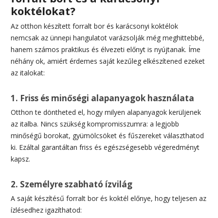
koktélokat?
Az otthon készített forralt bor és karácsonyi koktélok
nemcsak az ünnepi hangulatot varázsolják még meghittebbé,
hanem számos praktikus és élvezeti előnyt is nyújtanak. Íme
néhány ok, amiért érdemes saját kezűleg elkészítened ezeket
az italokat:
1. Friss és minőségi alapanyagok használata
Otthon te döntheted el, hogy milyen alapanyagok kerüljenek
az italba. Nincs szükség kompromisszumra: a legjobb
minőségű borokat, gyümölcsöket és fűszereket választhatod
ki. Ezáltal garantáltan friss és egészségesebb végeredményt
kapsz.
2. Személyre szabható ízvilág
A saját készítésű forralt bor és koktél előnye, hogy teljesen az
ízlésedhez igazíthatod: