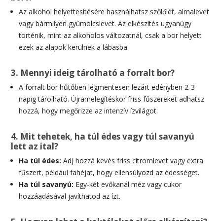
Az alkohol helyettesítésére használhatsz szőlőlét, almalevet
vagy bármilyen gyümölcslevet. Az elkészítés ugyanúgy
történik, mint az alkoholos változatnál, csak a bor helyett
ezek az alapok kerülnek a lábasba.
3. Mennyi ideig tárolható a forralt bor?
A forralt bor hűtőben légmentesen lezárt edényben 2-3
napig tárolható. Újramelegítéskor friss fűszereket adhatsz
hozzá, hogy megőrizze az intenzív ízvilágot.
4. Mit tehetek, ha túl édes vagy túl savanyú
lett az ital?
Ha túl édes:
Adj hozzá kevés friss citromlevet vagy extra
fűszert, például fahéjat, hogy ellensúlyozd az édességet.
Ha túl savanyú:
Egy-két evőkanál méz vagy cukor
hozzáadásával javíthatod az ízt.