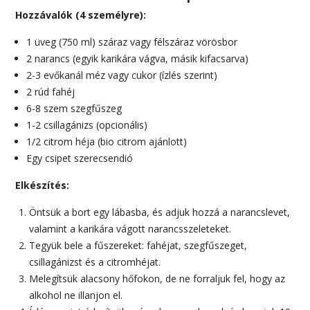
Hozzávalók (4 személyre):
1 üveg (750 ml) száraz vagy félszáraz vörösbor
2 narancs (egyik karikára vágva, másik kifacsarva)
2-3 evőkanál méz vagy cukor (ízlés szerint)
2 rúd fahéj
6-8 szem szegfűszeg
1-2 csillagánizs (opcionális)
1/2 citrom héja (bio citrom ajánlott)
Egy csipet szerecsendió
Elkészítés:
Öntsük a bort egy lábasba, és adjuk hozzá a narancslevet,
valamint a karikára vágott narancsszeleteket.
Tegyük bele a fűszereket: fahéjat, szegfűszeget,
csillagánizst és a citromhéjat.
Melegítsük alacsony hőfokon, de ne forraljuk fel, hogy az
alkohol ne illanjon el.