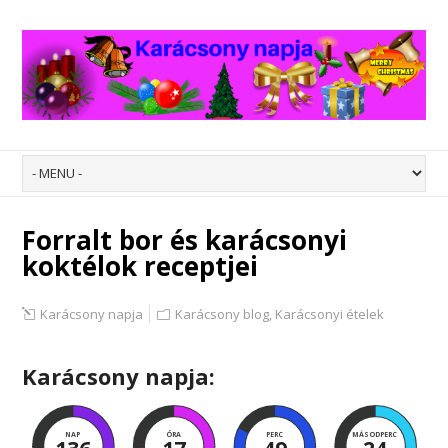
Forralt bor és karácsonyi
koktélok receptjei
Karácsony napja
Karácsony blog
,
Karácsonyi ételek
Karácsony napja:
NAP
ÓRA
PERC
MÁSODPERC