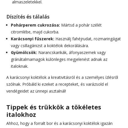
almaszeletekkel.
Díszítés és tálalás
Pohárperem cukrozása:
Mártsd a pohár szélét
citromlébe, majd cukorba.
Karácsonyi fűszerek:
Használj fahéjrudat, rozmaringágat
vagy csillagánizst a koktélok dekorálására.
Gyümölcsök:
Narancskarikák, áfonyaszemek vagy
gránátalmamagok különleges megjelenést adnak az
italoknak.
A karácsonyi koktélok a kreativitásról és a személyes ízlésről
szólnak. Próbáld ki ezeket a recepteket, és varázsold el
vendégeidet az ünnepi asztalnál!
Tippek és trükkök a tökéletes
italokhoz
Ahhoz, hogy a forralt bor és a karácsonyi koktélok igazán