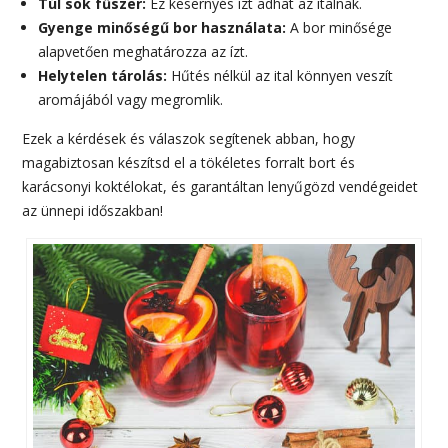
Túl sok fűszer:
Ez kesernyés ízt adhat az italnak.
Gyenge minőségű bor használata:
A bor minősége
alapvetően meghatározza az ízt.
Helytelen tárolás:
Hűtés nélkül az ital könnyen veszít
aromájából vagy megromlik.
Ezek a kérdések és válaszok segítenek abban, hogy
magabiztosan készítsd el a tökéletes forralt bort és
karácsonyi koktélokat, és garantáltan lenyűgözd vendégeidet
az ünnepi időszakban!