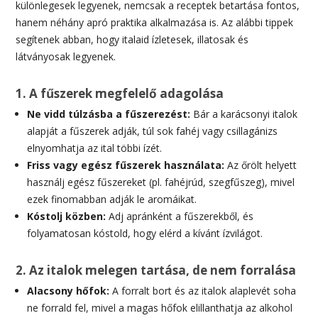
különlegesek legyenek, nemcsak a receptek betartása fontos,
hanem néhány apró praktika alkalmazása is. Az alábbi tippek
segítenek abban, hogy italaid ízletesek, illatosak és
látványosak legyenek.
1. A fűszerek megfelelő adagolása
Ne vidd túlzásba a fűszerezést:
Bár a karácsonyi italok
alapját a fűszerek adják, túl sok fahéj vagy csillagánizs
elnyomhatja az ital többi ízét.
Friss vagy egész fűszerek használata:
Az őrölt helyett
használj egész fűszereket (pl. fahéjrúd, szegfűszeg), mivel
ezek finomabban adják le aromáikat.
Kóstolj közben:
Adj apránként a fűszerekből, és
folyamatosan kóstold, hogy elérd a kívánt ízvilágot.
2. Az italok melegen tartása, de nem forralása
Alacsony hőfok:
A forralt bort és az italok alaplevét soha
ne forrald fel, mivel a magas hőfok elillanthatja az alkohol