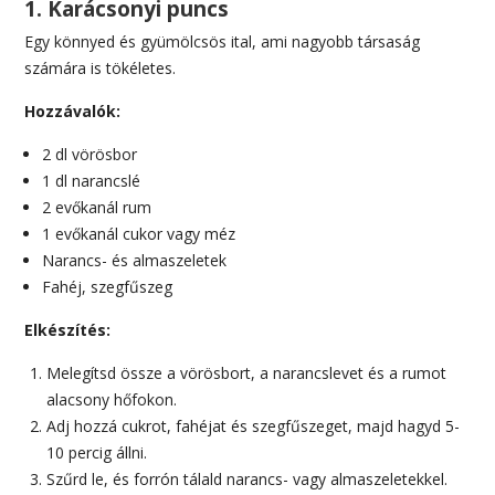
1. Karácsonyi puncs
Egy könnyed és gyümölcsös ital, ami nagyobb társaság
számára is tökéletes.
Hozzávalók:
2 dl vörösbor
1 dl narancslé
2 evőkanál rum
1 evőkanál cukor vagy méz
Narancs- és almaszeletek
Fahéj, szegfűszeg
Elkészítés:
Melegítsd össze a vörösbort, a narancslevet és a rumot
alacsony hőfokon.
Adj hozzá cukrot, fahéjat és szegfűszeget, majd hagyd 5-
10 percig állni.
Szűrd le, és forrón tálald narancs- vagy almaszeletekkel.