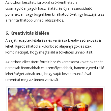
Az otthon készített italokkal csökkentheted a
csomagolóanyagok használatát, és újrahasznosítható
poharakban vagy bögrékben kínálhatod őket, így hozzájárulsz
a fenntarthatóbb ünnepi időszakhoz.
6. Kreativitás kiélése
A saját receptek kitalálása és variálása kreatív szórakozás is
lehet. Kipróbálhatod a különböző alapanyagok és ízek
kombinációját, hogy megtaláld a tökéletes ünnepi italt.
Az otthon elkészített forralt bor és karácsonyi koktélok tehát
nemcsak finomabbak és személyesebbek, hanem egyedülálló
lehetőséget adnak arra, hogy saját kezed munkájával
teremtsd meg az ünnep varázsát.