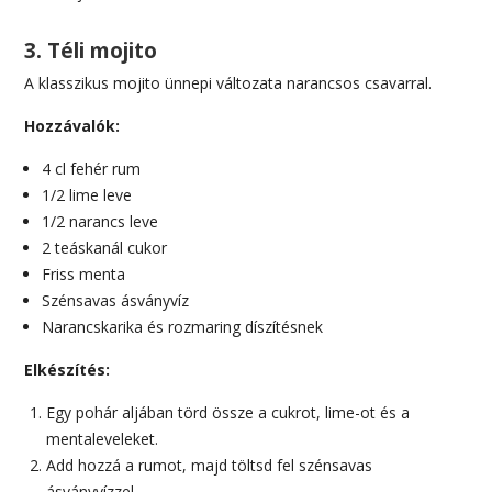
3. Téli mojito
A klasszikus mojito ünnepi változata narancsos csavarral.
Hozzávalók:
4 cl fehér rum
1/2 lime leve
1/2 narancs leve
2 teáskanál cukor
Friss menta
Szénsavas ásványvíz
Narancskarika és rozmaring díszítésnek
Elkészítés:
Egy pohár aljában törd össze a cukrot, lime-ot és a
mentaleveleket.
Add hozzá a rumot, majd töltsd fel szénsavas
ásványvízzel.