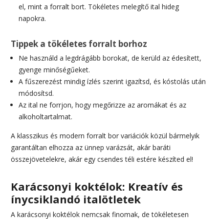
el, mint a forralt bort. Tökéletes melegítő ital hideg
napokra.
Tippek a tökéletes forralt borhoz
Ne használd a legdrágább borokat, de kerüld az édesített,
gyenge minőségűeket.
A fűszerezést mindig ízlés szerint igazítsd, és kóstolás után
módosítsd.
Az ital ne forrjon, hogy megőrizze az aromákat és az
alkoholtartalmat.
A klasszikus és modern forralt bor variációk közül bármelyik
garantáltan elhozza az ünnep varázsát, akár baráti
összejövetelekre, akár egy csendes téli estére készíted el!
Karácsonyi koktélok: Kreatív és
ínycsiklandó italötletek
A karácsonyi koktélok nemcsak finomak, de tökéletesen