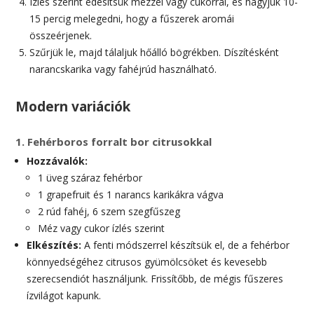
Ízlés szerint édesítsük mézzel vagy cukorral, és hagyjuk 10-
15 percig melegedni, hogy a fűszerek aromái
összeérjenek.
Szűrjük le, majd tálaljuk hőálló bögrékben. Díszítésként
narancskarika vagy fahéjrúd használható.
Modern variációk
1. Fehérboros forralt bor citrusokkal
Hozzávalók:
1 üveg száraz fehérbor
1 grapefruit és 1 narancs karikákra vágva
2 rúd fahéj, 6 szem szegfűszeg
Méz vagy cukor ízlés szerint
Elkészítés:
A fenti módszerrel készítsük el, de a fehérbor
könnyedségéhez citrusos gyümölcsöket és kevesebb
szerecsendiót használjunk. Frissítőbb, de mégis fűszeres
ízvilágot kapunk.