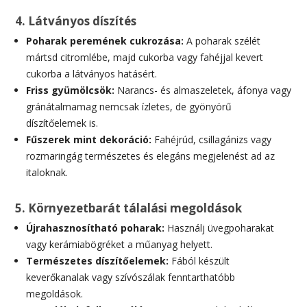
4. Látványos díszítés
Poharak peremének cukrozása:
A poharak szélét
mártsd citromlébe, majd cukorba vagy fahéjjal kevert
cukorba a látványos hatásért.
Friss gyümölcsök:
Narancs- és almaszeletek, áfonya vagy
gránátalmamag nemcsak ízletes, de gyönyörű
díszítőelemek is.
Fűszerek mint dekoráció:
Fahéjrúd, csillagánizs vagy
rozmaringág természetes és elegáns megjelenést ad az
italoknak.
5. Környezetbarát tálalási megoldások
Újrahasznosítható poharak:
Használj üvegpoharakat
vagy kerámiabögréket a műanyag helyett.
Természetes díszítőelemek:
Fából készült
keverőkanalak vagy szívószálak fenntarthatóbb
megoldások.