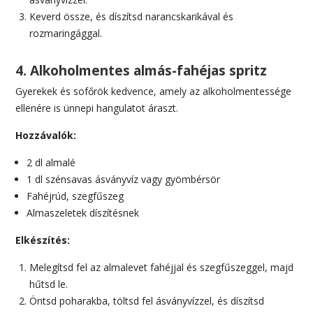
Keverd össze, és díszítsd narancskarikával és
rozmaringággal.
4. Alkoholmentes almás-fahéjas spritz
Gyerekek és sofőrök kedvence, amely az alkoholmentessége
ellenére is ünnepi hangulatot áraszt.
Hozzávalók:
2 dl almalé
1 dl szénsavas ásványvíz vagy gyömbérsör
Fahéjrúd, szegfűszeg
Almaszeletek díszítésnek
Elkészítés:
Melegítsd fel az almalevet fahéjjal és szegfűszeggel, majd
hűtsd le.
Öntsd poharakba, töltsd fel ásványvízzel, és díszítsd