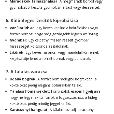
Maradékok felhasználása:
A megmaradt borból vagy
gyümölcsből készíts gyümölcsmártást vagy desszertet.
6. Különleges ízesítők kipróbálása
Vaníliarúd:
Adj egy kevés vaníliát a koktélokhoz vagy
forralt borhoz, hogy még gazdagabb legyen az ízvilág.
Gyömbér:
Egy csipetnyi frissen reszelt gyömbér
frissességet kölcsönöz az italoknak.
Likőrök:
Egy kevés narancs- vagy mandulalikőr remek
kiegészítője lehet a forralt bornak vagy puncsnak.
7. A tálalás varázsa
Hőálló bögrék:
A forralt bort melegítő bögrékben, a
koktélokat pedig elegáns poharakban tálald.
Tálalási hőmérséklet:
Forró italok esetén figyelj arra,
hogy ne legyenek túl forrók a fogyasztáshoz, a hideg
koktélokat pedig mindig jéggel kínáld.
Karácsonyi hangulat:
A tálaláshoz adj karácsonyi