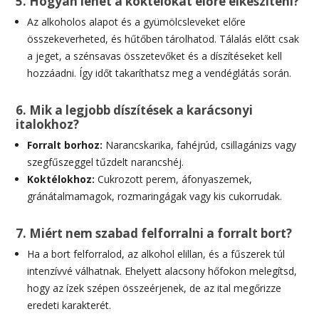
5. Hogyan lehet a koktélokat előre elkészíteni?
Az alkoholos alapot és a gyümölcsleveket előre
összekeverheted, és hűtőben tárolhatod. Tálalás előtt csak
a jeget, a szénsavas összetevőket és a díszítéseket kell
hozzáadni. Így időt takaríthatsz meg a vendéglátás során.
6. Mik a legjobb díszítések a karácsonyi
italokhoz?
Forralt borhoz:
Narancskarika, fahéjrúd, csillagánizs vagy
szegfűszeggel tűzdelt narancshéj.
Koktélokhoz:
Cukrozott perem, áfonyaszemek,
gránátalmamagok, rozmaringágak vagy kis cukorrudak.
7. Miért nem szabad felforralni a forralt bort?
Ha a bort felforralod, az alkohol elillan, és a fűszerek túl
intenzívvé válhatnak. Ehelyett alacsony hőfokon melegítsd,
hogy az ízek szépen összeérjenek, de az ital megőrizze
eredeti karakterét.