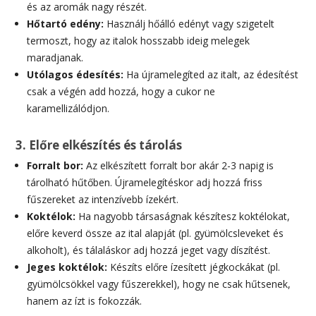
és az aromák nagy részét.
Hőtartó edény:
Használj hőálló edényt vagy szigetelt
termoszt, hogy az italok hosszabb ideig melegek
maradjanak.
Utólagos édesítés:
Ha újramelegíted az italt, az édesítést
csak a végén add hozzá, hogy a cukor ne
karamellizálódjon.
3. Előre elkészítés és tárolás
Forralt bor:
Az elkészített forralt bor akár 2-3 napig is
tárolható hűtőben. Újramelegítéskor adj hozzá friss
fűszereket az intenzívebb ízekért.
Koktélok:
Ha nagyobb társaságnak készítesz koktélokat,
előre keverd össze az ital alapját (pl. gyümölcsleveket és
alkoholt), és tálaláskor adj hozzá jeget vagy díszítést.
Jeges koktélok:
Készíts előre ízesített jégkockákat (pl.
gyümölcsökkel vagy fűszerekkel), hogy ne csak hűtsenek,
hanem az ízt is fokozzák.