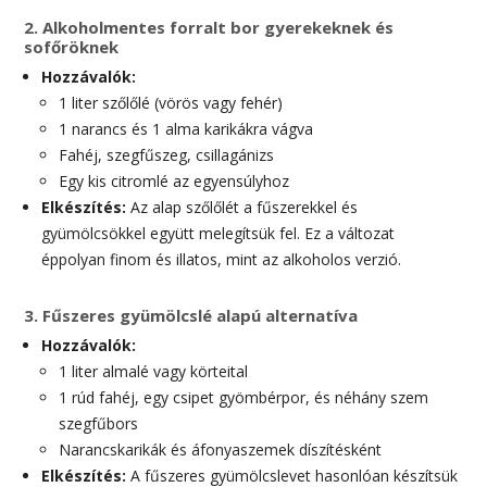
2. Alkoholmentes forralt bor gyerekeknek és
sofőröknek
Hozzávalók:
1 liter szőlőlé (vörös vagy fehér)
1 narancs és 1 alma karikákra vágva
Fahéj, szegfűszeg, csillagánizs
Egy kis citromlé az egyensúlyhoz
Elkészítés:
Az alap szőlőlét a fűszerekkel és
gyümölcsökkel együtt melegítsük fel. Ez a változat
éppolyan finom és illatos, mint az alkoholos verzió.
3. Fűszeres gyümölcslé alapú alternatíva
Hozzávalók:
1 liter almalé vagy körteital
1 rúd fahéj, egy csipet gyömbérpor, és néhány szem
szegfűbors
Narancskarikák és áfonyaszemek díszítésként
Elkészítés:
A fűszeres gyümölcslevet hasonlóan készítsük