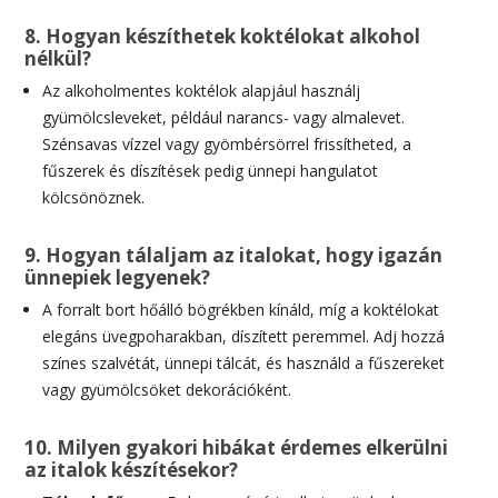
8. Hogyan készíthetek koktélokat alkohol
nélkül?
Az alkoholmentes koktélok alapjául használj
gyümölcsleveket, például narancs- vagy almalevet.
Szénsavas vízzel vagy gyömbérsörrel frissítheted, a
fűszerek és díszítések pedig ünnepi hangulatot
kölcsönöznek.
9. Hogyan tálaljam az italokat, hogy igazán
ünnepiek legyenek?
A forralt bort hőálló bögrékben kínáld, míg a koktélokat
elegáns üvegpoharakban, díszített peremmel. Adj hozzá
színes szalvétát, ünnepi tálcát, és használd a fűszereket
vagy gyümölcsöket dekorációként.
10. Milyen gyakori hibákat érdemes elkerülni
az italok készítésekor?