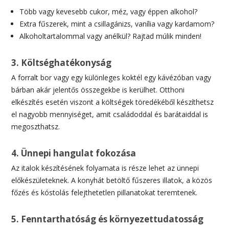
Több vagy kevesebb cukor, méz, vagy éppen alkohol?
Extra fűszerek, mint a csillagánizs, vanília vagy kardamom?
Alkoholtartalommal vagy anélkül? Rajtad múlik minden!
3. Költséghatékonyság
A forralt bor vagy egy különleges koktél egy kávézóban vagy
bárban akár jelentős összegekbe is kerülhet. Otthoni
elkészítés esetén viszont a költségek töredékéből készíthetsz
el nagyobb mennyiséget, amit családoddal és barátaiddal is
megoszthatsz.
4. Ünnepi hangulat fokozása
Az italok készítésének folyamata is része lehet az ünnepi
előkészületeknek. A konyhát betöltő fűszeres illatok, a közös
főzés és kóstolás felejthetetlen pillanatokat teremtenek.
5. Fenntarthatóság és környezettudatosság