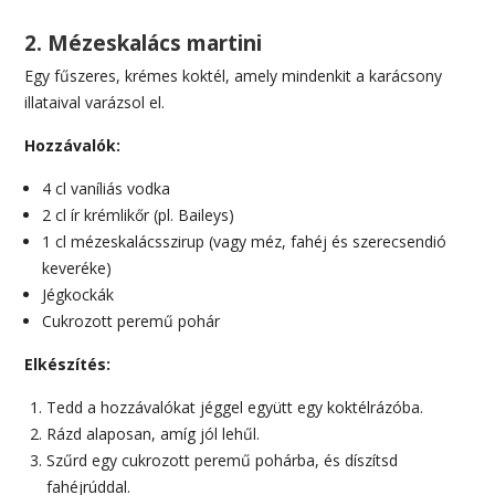
2. Mézeskalács martini
Egy fűszeres, krémes koktél, amely mindenkit a karácsony
illataival varázsol el.
Hozzávalók:
4 cl vaníliás vodka
2 cl ír krémlikőr (pl. Baileys)
1 cl mézeskalácsszirup (vagy méz, fahéj és szerecsendió
keveréke)
Jégkockák
Cukrozott peremű pohár
Elkészítés:
Tedd a hozzávalókat jéggel együtt egy koktélrázóba.
Rázd alaposan, amíg jól lehűl.
Szűrd egy cukrozott peremű pohárba, és díszítsd
fahéjrúddal.