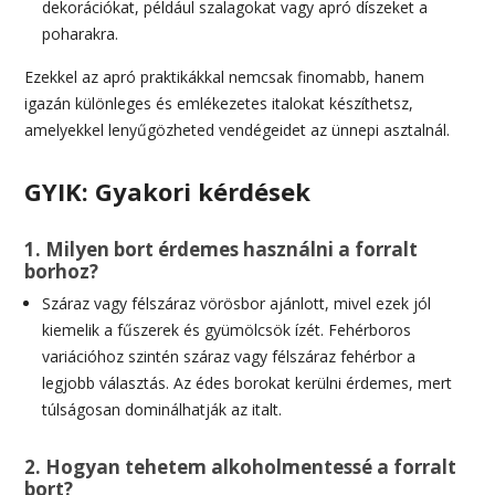
dekorációkat, például szalagokat vagy apró díszeket a
poharakra.
Ezekkel az apró praktikákkal nemcsak finomabb, hanem
igazán különleges és emlékezetes italokat készíthetsz,
amelyekkel lenyűgözheted vendégeidet az ünnepi asztalnál.
GYIK: Gyakori kérdések
1. Milyen bort érdemes használni a forralt
borhoz?
Száraz vagy félszáraz vörösbor ajánlott, mivel ezek jól
kiemelik a fűszerek és gyümölcsök ízét. Fehérboros
variációhoz szintén száraz vagy félszáraz fehérbor a
legjobb választás. Az édes borokat kerülni érdemes, mert
túlságosan dominálhatják az italt.
2. Hogyan tehetem alkoholmentessé a forralt
bort?