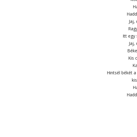
Ha
Hadd
Jaj,
Ragy
Itt egy
Jaj,
Béke
Kis 
Ka
Hintsél békét a 
ki
Ha
Hadd