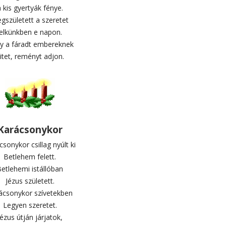
 kis gyertyák fénye.
gszületett a szeretet
lelkünkben e napon.
y a fáradt embereknek
itet, reményt adjon.
Karácsonykor
sonykor csillag nyúlt ki
Betlehem felett.
etlehemi istállóban
Jézus született.
ácsonykor szívetekben
Legyen szeretet.
Jézus útján járjatok,