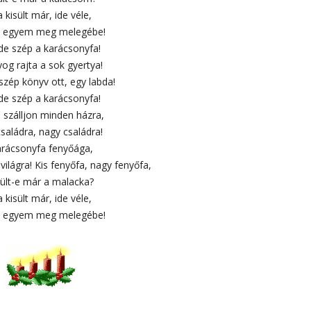
 kisült már, ide véle,
 egyem meg melegébe!
 de szép a karácsonyfa!
og rajta a sok gyertya!
 szép könyv ott, egy labda!
 de szép a karácsonyfa!
 szálljon minden házra,
családra, nagy családra!
rácsonyfa fenyőága,
világra! Kis fenyőfa, nagy fenyőfa,
sült-e már a malacka?
 kisült már, ide véle,
 egyem meg melegébe!