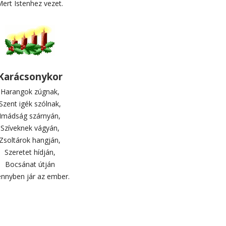
ert Istenhez vezet.
Karácsonykor
Harangok zúgnak,
Szent igék szólnak,
Imádság szárnyán,
Szíveknek vágyán,
Zsoltárok hangján,
Szeretet hídján,
Bocsánat útján
nnyben jár az ember.