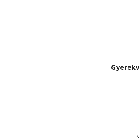
Gyerekv
L
M