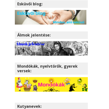
Esküvői blog:
Álmok jelentése:
Mondókák, nyelvtörők, gyerek
versek:
Kutyanevek: