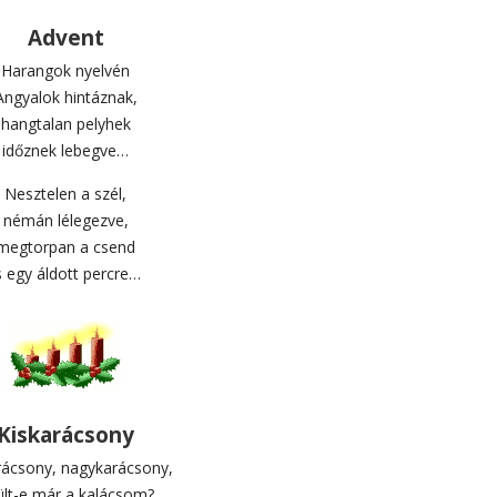
Advent
Harangok nyelvén
Angyalok hintáznak,
hangtalan pelyhek
időznek lebegve…
Nesztelen a szél,
némán lélegezve,
megtorpan a csend
s egy áldott percre…
Kiskarácsony
rácsony, nagykarácsony,
ült-e már a kalácsom?