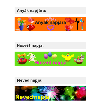
Anyák napjára:
Húsvét napja:
Neved napja: