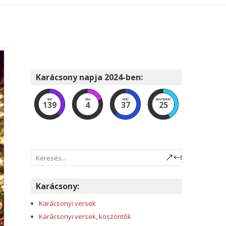
Karácsony napja 2024-ben:
NAP
ÓRA
PERC
MÁSODPERC
139
4
37
24
Karácsony:
Karácsonyi versek
Karácsonyi versek, köszöntők