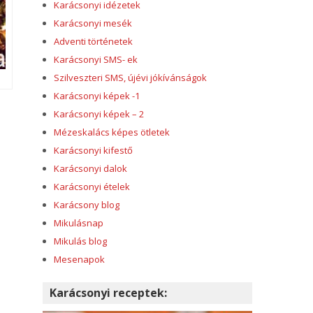
Karácsonyi idézetek
Karácsonyi mesék
Adventi történetek
Karácsonyi SMS- ek
Szilveszteri SMS, újévi jókívánságok
Karácsonyi képek -1
Karácsonyi képek – 2
Mézeskalács képes ötletek
Karácsonyi kifestő
Karácsonyi dalok
Karácsonyi ételek
Karácsony blog
Mikulásnap
Mikulás blog
Mesenapok
Karácsonyi receptek: