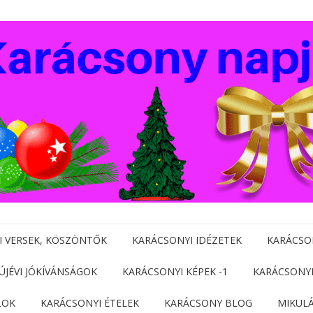
I VERSEK, KÖSZÖNTŐK
KARÁCSONYI IDÉZETEK
KARÁCSO
 ÚJÉVI JÓKÍVÁNSÁGOK
KARÁCSONYI KÉPEK -1
KARÁCSONYI
LOK
KARÁCSONYI ÉTELEK
KARÁCSONY BLOG
MIKUL