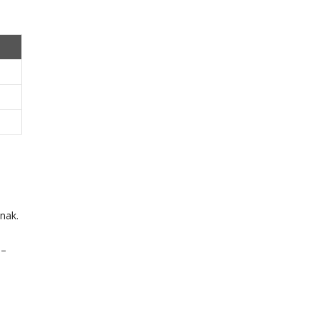
nak.
 –
s