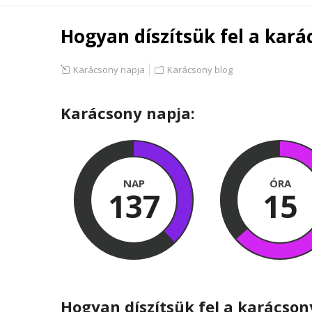
Hogyan díszítsük fel a kará
Karácsony napja
Karácsony blog
Karácsony napja:
NAP
ÓRA
137
15
Hogyan díszítsük fel a karácson