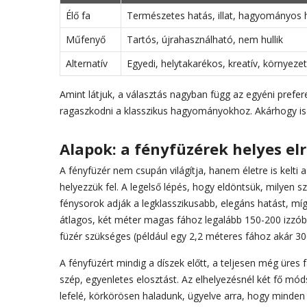
Élő fa
Természetes hatás, illat, hagyományos 
Műfenyő
Tartós, újrahasználható, nem hullik
Alternatív
Egyedi, helytakarékos, kreatív, környeze
Amint látjuk, a választás nagyban függ az egyéni prefere
ragaszkodni a klasszikus hagyományokhoz. Akárhogy is d
Alapok: a fényfüzérek helyes el
A fényfüzér nem csupán világítja, hanem életre is kelti
helyezzük fel. A legelső lépés, hogy eldöntsük, milyen 
fénysorok adják a legklasszikusabb, elegáns hatást, mí
átlagos, két méter magas fához legalább 150-200 izzóbó
füzér szükséges (például egy 2,2 méteres fához akár 30
A fényfüzért mindig a díszek előtt, a teljesen még üres 
szép, egyenletes elosztást. Az elhelyezésnél két fő módsz
lefelé, körkörösen haladunk, ügyelve arra, hogy minden 