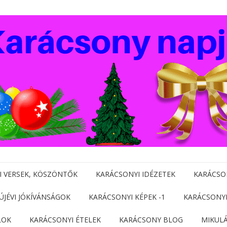
I VERSEK, KÖSZÖNTŐK
KARÁCSONYI IDÉZETEK
KARÁCSO
 ÚJÉVI JÓKÍVÁNSÁGOK
KARÁCSONYI KÉPEK -1
KARÁCSONYI
LOK
KARÁCSONYI ÉTELEK
KARÁCSONY BLOG
MIKUL