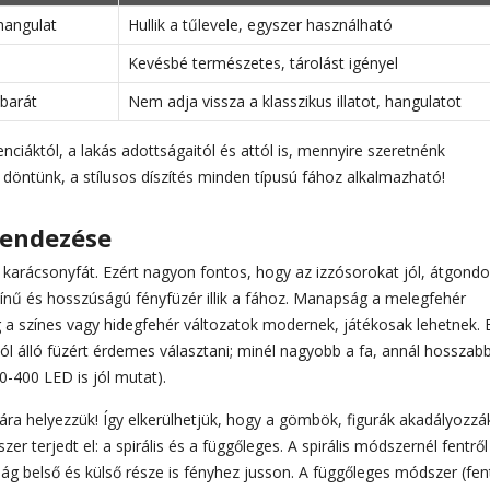
hangulat
Hullik a tűlevele, egyszer használható
Kevésbé természetes, tárolást igényel
tbarát
Nem adja vissza a klasszikus illatot, hangulatot
nciáktól, a lakás adottságaitól és attól is, mennyire szeretnénk
öntünk, a stílusos díszítés minden típusú fához alkalmazható!
rendezése
 a karácsonyfát. Ezért nagyon fontos, hogy az izzósorokat jól, átgondo
színű és hosszúságú fényfüzér illik a fához. Manapság a melegfehér
g a színes vagy hidegfehér változatok modernek, játékosak lehetnek. 
l álló füzért érdemes választani; minél nagyobb a fa, annál hosszab
0-400 LED is jól mutat).
fára helyezzük! Így elkerülhetjük, hogy a gömbök, figurák akadályozzá
er terjedt el: a spirális és a függőleges. A spirális módszernél fentről
ág belső és külső része is fényhez jusson. A függőleges módszer (fen