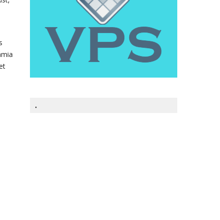
s
ámia
et
.