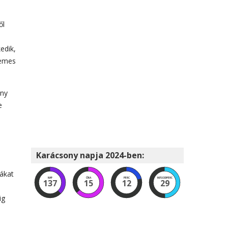
ől
edik,
demes
ány
e
Karácsony napja 2024-ben:
kákat
NAP
ÓRA
PERC
MÁSODPERC
137
15
12
28
ig