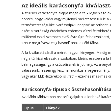
Az ideális karácsonyfa kiválas
A stílusos karácsonyfa alapja maga a fa – legyen szó él
döntés, hogy valódi vagy műfenyő mellett tesszük le a v
természetességükkel varázsolják ünnepivé az otthont. Azo
ezért a tartósság érdekében érdemes vízzel feltölthető ta
műfenyő ezzel szemben évről évre újra felhasználható,
szinte megtévesztésig hasonlítanak az élő fákra.
A fa kiválasztásánál a méret nagyon lényeges. Mindig mér
míg a túl kicsi elveszik a szobában. Ideális esetben a f
belmagassága, így a csúcsdísznek is jut hely. Az arányo
válasszunk, hiszen így lesz harmonikus a végeredmény.
vagy akár LED-füzérekből is „fát” – ezekhez más-más díszí
Karácsonyfa-típusok összehasonlítás
Az alábbi táblázatban összefoglaljuk a különböző karács
Típus
Előnyök