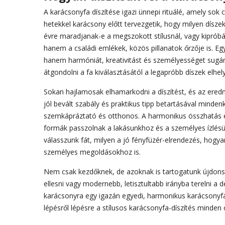
A karácsonyfa díszítése igazi ünnepi rituálé, amely sok
hetekkel karácsony előtt tervezgetik, hogy milyen dísze
évre maradjanak-e a megszokott stílusnál, vagy kipróbál
hanem a családi emlékek, közös pillanatok őrzője is. Eg
hanem harmóniát, kreativitást és személyességet sugá
átgondolni a fa kiválasztásától a legapróbb díszek elhel
Sokan hajlamosak elhamarkodni a díszítést, és az eredm
jól bevált szabály és praktikus tipp betartásával minde
szemkápráztató és otthonos. A harmonikus összhatás é
formák passzolnak a lakásunkhoz és a személyes ízlés
válasszunk fát, milyen a jó fényfüzér-elrendezés, hogya
személyes megoldásokhoz is.
Nem csak kezdőknek, de azoknak is tartogatunk újdonságo
ellesni vagy modernebb, letisztultabb irányba terelni a d
karácsonyra egy igazán egyedi, harmonikus karácsonyfáv
lépésről lépésre a stílusos karácsonyfa-díszítés minden c