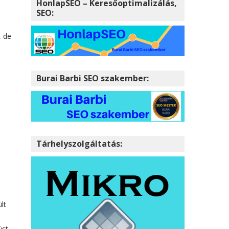
HonlapSEO – Keresőoptimalizálás,
SEO:
, de
Burai Barbi SEO szakember:
Tárhelyszolgáltatás:
lt
üst,