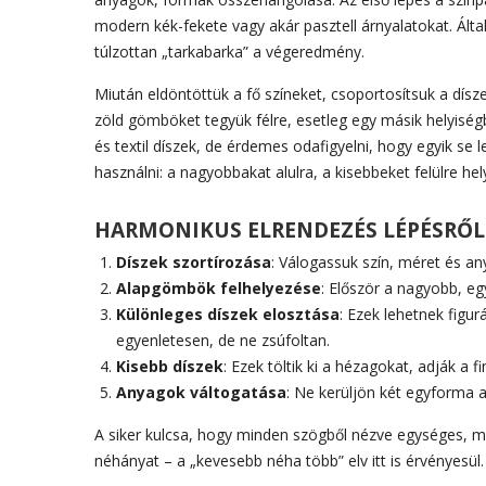
modern kék-fekete vagy akár pasztell árnyalatokat. Ál
túlzottan „tarkabarka” a végeredmény.
Miután eldöntöttük a fő színeket, csoportosítsuk a dísze
zöld gömböket tegyük félre, esetleg egy másik helyiség
és textil díszek, de érdemes odafigyelni, hogy egyik s
használni: a nagyobbakat alulra, a kisebbeket felülre hel
HARMONIKUS ELRENDEZÉS LÉPÉSRŐL
Díszek szortírozása
: Válogassuk szín, méret és an
Alapgömbök felhelyezése
: Először a nagyobb, eg
Különleges díszek elosztása
: Ezek lehetnek figu
egyenletesen, de ne zsúfoltan.
Kisebb díszek
: Ezek töltik ki a hézagokat, adják a f
Anyagok váltogatása
: Ne kerüljön két egyforma 
A siker kulcsa, hogy minden szögből nézve egységes, még
néhányat – a „kevesebb néha több” elv itt is érvényesül.