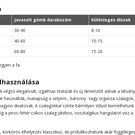
a
Javasolt gömb darabszám
Különleges díszek
30-40
8-10
40-60
10-15
60-80
15-20
egyen a fa.
elhasználása
k végső eleganciát, izgalmas textúrát és új dimenziót adnak a látvány
kat használták, manapság a selyem-, bársony- vagy organza szalagok,
nagyon divatosak. A szalagokkal szinte bármilyen stílust kiemelhetünk
g a piros-fehér csíkos szalag játékos, nosztalgikus hangulatot visz a
is, körkörös elhelyezés klasszikus, de próbálkozhatunk akár függőlege