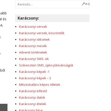
osabb
Karácsony:
al és
ja,
Karácsonyi versek
Karácsonyi versek, köszöntők
k
Karácsonyi idézetek
Karácsonyi mesék
,
Adventi történetek
Karácsonyi SMS- ek
Szilveszteri SMS, újévi jókívánságok
ből
Karácsonyi képek -1
Karácsonyi képek – 2
Mézeskalács képes ötletek
Karácsonyi kifestő
Karácsonyi dalok
Karácsonyi ételek
Karácsony blog