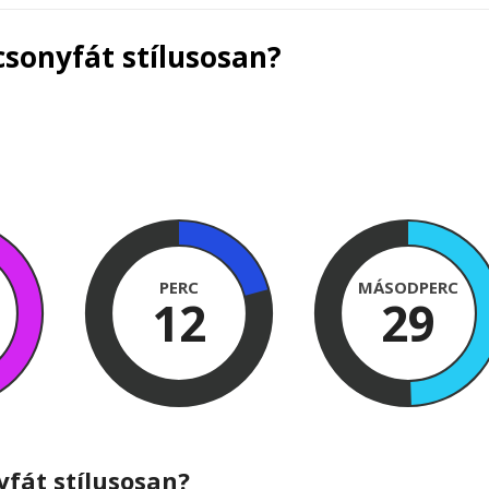
csonyfát stílusosan?
PERC
MÁSODPERC
12
28
yfát stílusosan?