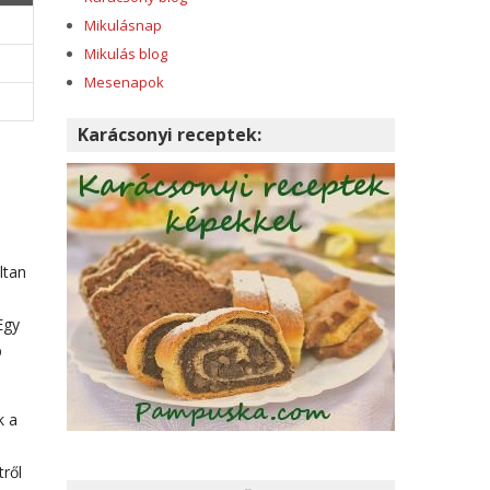
Mikulásnap
Mikulás blog
Mesenapok
Karácsonyi receptek:
ltan
Egy
b
k a
tről