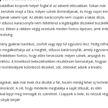
 családban központi helyet foglal el az adventi időszakban. Sokan már
k kerülnek majd a fára, milyen színek domináljanak, és hogy vajon évr
janak valami újat. Az ideális karácsonyfa nem csupán a lakás dísze,
y stílusos karácsonyfa nem feltétlenül a legdrágább díszekkel büszkélk
roz. Ebben a cikkben végig vezetünk minden fontos lépésen, amit ér
yezéséig.
ény gyakran kaotikus, zsúfolt vagy épp túl egyszerű lesz. Pedig néh
nki megalkothatja azt a meghitt, stílusos karácsonyfát, amely egyszerr
rdekében fontos, hogy előre tervezzünk: milyen színek, anyagok és
ünkhöz. A következő bekezdésekben részletesen bemutatjuk, hogyan
n kombináljunk különböző díszeket, sőt, ötleteket adunk a kreatív,
kat, akik már évek óta díszítik a fát, hiszen mindig lehet új techni
ekorációt. A cél, hogy mindenki megtalálja a saját stílusát, és idén
al lepje meg önmagát és szeretteit. Csapjunk is bele, és nézzük vég
sínját-bínját!