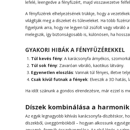
lefelé, leengedve a fényfüzért, majd visszavezetve felfe
A fényfüzérek elhelyezésének trükkje, hogy a vezetékeke
világítják meg a díszeket és tűleveleket. Ha több füzér
figyeljünk arra, hogy ne legyen túl zsúfolt vagy vibrál
melegszik, így biztonságosabb is, különösen, ha hossza
GYAKORI HIBÁK A FÉNYFÜZÉREKKEL
Túl kevés fény
: A karácsonyfa árnyékos, szomork
Túl sok fény
: Zavaróan vibráló, kaotikus látvány.
Egyenetlen eloszlás
: Vannak túl fényes, illetve tel
Csak kívül futnak a fények
: Elveszik a 3D hatás, 
Ha időt szánunk a gondos elrendezésre, már ezzel is me
Díszek kombinálása a harmonik
Az egyik legnagyobb kihívás karácsonyfa-díszítéskor, hog
díszekből, üveggömbökből – hogyan alkossunk egységes,
anyagok, formák összehangolása. Az első lépés a színpa