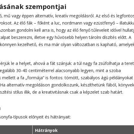
ztásának szempontjai
ő, mű vagy éppen alternatív, kreatív megoldásról. Az első és legfont
oksot. Az élő fák – főként a luc, nordmann vagy ezüstfenyő – illatukk
nban gondolni kell arra is, hogy az élő fenyő tűleveleit idővel hullat
lpat beszerezni, illetve egy hűvösebb helyen tárolni díszítés előtt. A
 könnyen kezelhető, és ma már olyan változatban is kapható, amelye
jük le a helyet, ahová a fát szánjuk: a túl nagy fa zsúfolhatja a teret
a legalább 30-40 centiméterrel alacsonyabb legyen, mint a szoba
k mellett a fa „formája” is fontos: tömött, szabályos ágú példányokat
 Ha alternatív megoldáson gondolkozunk, készíthetünk fából, könyvek
tési stílus illik, de a kreativitásnak csak a képzelet szab határt.
a
onyfa-típusok előnyeit és hátrányait:
Hátrányok