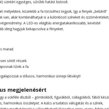
lé) szintén egységes, sűrűbb hatást biztosít.
t mélyebbre, közelebb a fa törzséhez tegyük, így a fények „belülről”
ünk van, akár kombinálhatjuk is a különböző színeket és izzóméreteket
ó a végeredmény. A LED-es világítás energiatakarékosabb, kevésbé
bb ideig hagyjuk bekapcsolva a fényeket.
ás marad.
jesen sötét részek.
laposnak tűnik a fa.
galapozzuk a stílusos, harmonikus ünnepi látványt!
us megjelenésért
y a sokféle díszből – gömbökből, figurákból, csillagokból, fából készü
 harmonikus összképet. A kulcs a tudatos válogatás és a színek,
letta meghatározása: választhatunk klasszikus piros-arany, fehér-ez