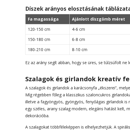
Díszek arányos elosztásának táblázat
Fa magassága
Ajánlott díszgömb méret
120-150 cm
4-6 cm
150-180 cm
6-8 cm
180-210 cm
8-10 cm
Ez az arány segít abban, hogy se üres, se túlzsúfolt ne l
Szalagok és girlandok kreatív f
A szalagok és girlandok a karácsonyfa „ékszerei”, melye
Míg régebben főleg a klasszikus szaloncukros girlando
illetve a fagyöngyös, gyöngyös, fenyőágas girlandok is 
egy széles, arany szalag modern, elegáns hatást kelt, mí
dekorációba.
A szalagokat többféleképpen is elhelyezhetjük. A spirál