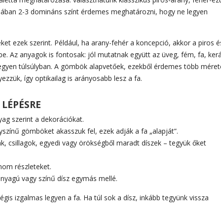
talában 2-3 domináns színt érdemes meghatározni, hogy ne legyen
ket ezek szerint. Például, ha arany-fehér a koncepció, akkor a piros é
be. Az anyagok is fontosak: jól mutatnak együtt az üveg, fém, fa, ker
e legyen túlsúlyban. A gömbök alapvetőek, ezekből érdemes több méret
yezzük, így optikailag is arányosabb lesz a fa.
 LÉPÉSRE
yag szerint a dekorációkat.
yszínű gömböket akasszuk fel, ezek adják a fa „alapját”.
rák, csillagok, egyedi vagy örökségből maradt díszek – tegyük őket
inom részleteket.
anyagú vagy színű dísz egymás mellé.
is izgalmas legyen a fa. Ha túl sok a dísz, inkább tegyünk vissza