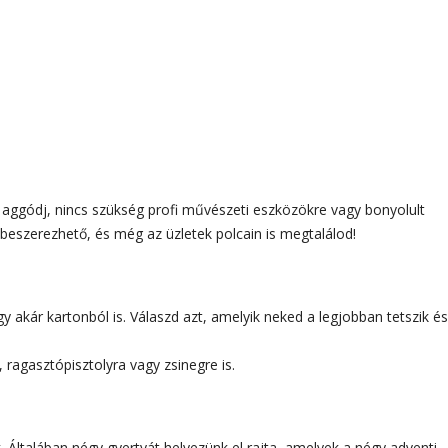
 aggódj, nincs szükség profi művészeti eszközökre vagy bonyolult
eszerezhető, és még az üzletek polcain is megtalálod!
y akár kartonból is. Válaszd azt, amelyik neked a legjobban tetszik és
 ragasztópisztolyra vagy zsinegre is.
 Általában négy gyertyát helyezünk el rajta, amelyek a négy adventi