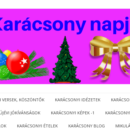
I VERSEK, KÖSZÖNTŐK
KARÁCSONYI IDÉZETEK
KARÁCSO
 ÚJÉVI JÓKÍVÁNSÁGOK
KARÁCSONYI KÉPEK -1
KARÁCSONYI
LOK
KARÁCSONYI ÉTELEK
KARÁCSONY BLOG
MIKUL