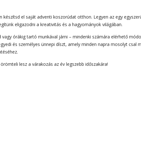
 készítsd el saját adventi koszorúdat otthon. Legyen az egy egyszer
gítünk eligazodni a kreativitás és a hagyományok világában.
vagy órákig tartó munkával járni – mindenki számára elérhető mód
 egyedi és személyes ünnepi díszt, amely minden napra mosolyt csal 
mtéséhez.
 örömteli lesz a várakozás az év legszebb időszakára!