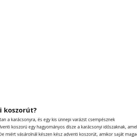
i koszorút?
tan a karácsonyra, és egy kis ünnepi varázst csempésznek
dventi koszorú egy hagyományos dísze a karácsonyi időszaknak, ame
De miért vásárolnál készen kész adventi koszorút, amikor saját magad