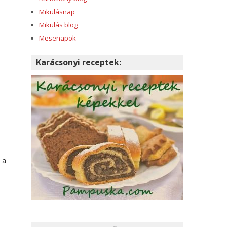
Mikulásnap
Mikulás blog
Mesenapok
Karácsonyi receptek:
 a