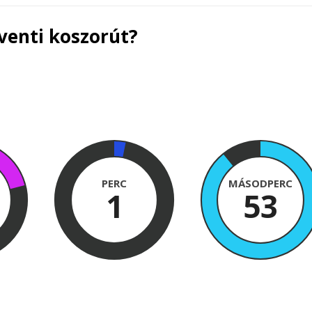
venti koszorút?
PERC
MÁSODPERC
1
52