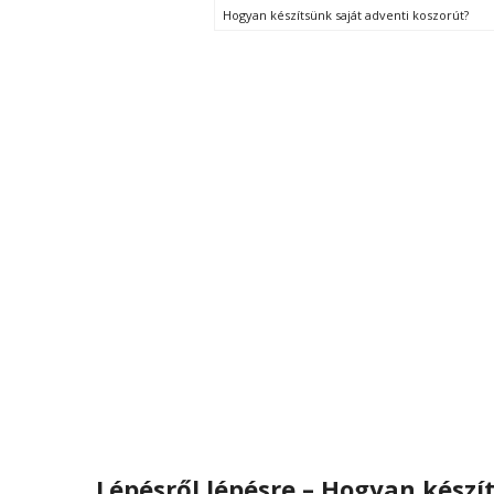
Hogyan készítsünk saját adventi koszorút?
Lépésről lépésre – Hogyan készít