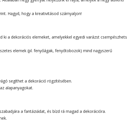
rint. Hagyd, hogy a kreativitásod szárnyaljon!
aszd ki a dekorációs elemeket, amelyekkel egyedi varázst csempészhets
szetes elemek (pl. fenyőágak, fenyőtobozok) mind nagyszerű
 vágó segíthet a dekoráció rögzítésében.
az alapanyagokat.
szabadjára a fantáziádat, és bízd rá magad a dekorációra.
nek.