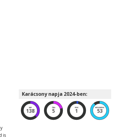
Karácsony napja 2024-ben:
NAP
ÓRA
PERC
MÁSODPERC
138
5
1
52
ly
 is