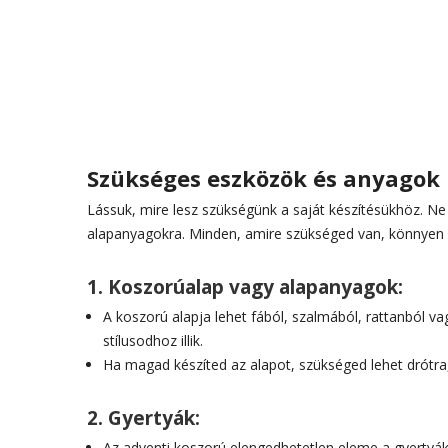
Szükséges eszközök és anyagok
Lássuk, mire lesz szükségünk a saját készítésükhöz. Ne
alapanyagokra. Minden, amire szükséged van, könnyen b
1.
Koszorúalap vagy alapanyagok:
A koszorú alapja lehet fából, szalmából, rattanból vag
stílusodhoz illik.
Ha magad készíted az alapot, szükséged lehet drótra,
2.
Gyertyák:
Az adventi koszorú elengedhetetlen eleme a gyertyák.