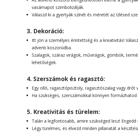
vasárnapot szimbolizálják.
Válaszd ki a gyertyák színét és méretét az ízlésed sze
3.
Dekoráció:
Itt jön a személyes érintettség és a kreativitás! Vál
adventi koszorúdba.
Szalagok, száraz virágok, művirágok, gömbök, termé
lehetőségek.
4.
Szerszámok és ragasztó:
Egy olló, ragasztópisztoly, ragasztószalag vagy drót
Ha szükséges, szerszámokkal könnyen formázhatod 
5.
Kreativitás és türelem:
Talán a legfontosabb, amire szükséged lesz! Engedd 
Légy türelmes, és élvezd minden pillanatát a készítés