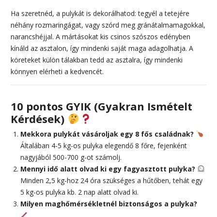
Ha szeretnéd, a pulykát is dekorálhatod: tegyél a tetejére
néhány rozmaringágat, vagy szórd meg gránátalmamagokkal,
narancshéjjal. A mártásokat kis csinos szószos edényben
kínáld az asztalon, így mindenki saját maga adagolhatja. A
köreteket külön tálakban tedd az asztalra, így mindenki
könnyen elérheti a kedvencét.
10 pontos GYIK (Gyakran Ismételt
Kérdések)
Mekkora pulykát vásároljak egy 8 fős családnak?
Általában 4-5 kg-os pulyka elegendő 8 főre, fejenként
nagyjából 500-700 g-ot számolj.
Mennyi idő alatt olvad ki egy fagyasztott pulyka?
Minden 2,5 kg-hoz 24 óra szükséges a hűtőben, tehát egy
5 kg-os pulyka kb. 2 nap alatt olvad ki.
Milyen maghőmérsékletnél biztonságos a pulyka?