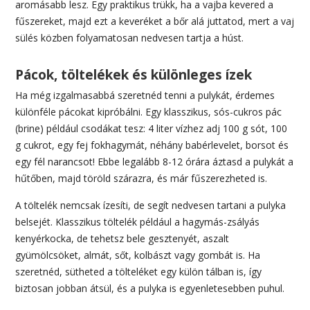
aromásabb lesz. Egy praktikus trükk, ha a vajba kevered a
fűszereket, majd ezt a keveréket a bőr alá juttatod, mert a vaj
sülés közben folyamatosan nedvesen tartja a húst.
Pácok, töltelékek és különleges ízek
Ha még izgalmasabbá szeretnéd tenni a pulykát, érdemes
különféle pácokat kipróbálni. Egy klasszikus, sós-cukros pác
(brine) például csodákat tesz: 4 liter vízhez adj 100 g sót, 100
g cukrot, egy fej fokhagymát, néhány babérlevelet, borsot és
egy fél narancsot! Ebbe legalább 8-12 órára áztasd a pulykát a
hűtőben, majd töröld szárazra, és már fűszerezheted is.
A töltelék nemcsak ízesíti, de segít nedvesen tartani a pulyka
belsejét. Klasszikus töltelék például a hagymás-zsályás
kenyérkocka, de tehetsz bele gesztenyét, aszalt
gyümölcsöket, almát, sőt, kolbászt vagy gombát is. Ha
szeretnéd, sütheted a tölteléket egy külön tálban is, így
biztosan jobban átsül, és a pulyka is egyenletesebben puhul.