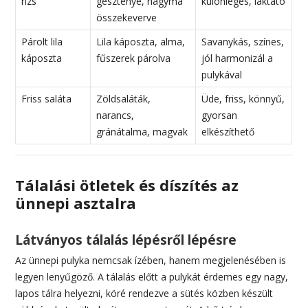
rizs
gesztenye, hagyma
különleges, laktató
összekeverve
Párolt lila
Lila káposzta, alma,
Savanykás, színes,
káposzta
fűszerek párolva
jól harmonizál a
pulykával
Friss saláta
Zöldsaláták,
Üde, friss, könnyű,
narancs,
gyorsan
gránátalma, magvak
elkészíthető
Tálalási ötletek és díszítés az
ünnepi asztalra
Látványos tálalás lépésről lépésre
Az ünnepi pulyka nemcsak ízében, hanem megjelenésében is
legyen lenyűgöző. A tálalás előtt a pulykát érdemes egy nagy,
lapos tálra helyezni, köré rendezve a sütés közben készült