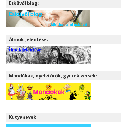
Esküvői blog:
Álmok jelentése:
Mondókák, nyelvtörők, gyerek versek:
Kutyanevek: