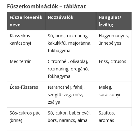
Fűszerkombinációk – táblázat
Fűszerkeverék
Hozzávalók
Hangulat/
neve
Ízvilág
Klasszikus
Só, bors, rozmaring,
Hagyományos,
karácsonyi
kakukkfű, majoránna,
ünnepélyes
fokhagyma
Mediterrán
Citromhéj, olívaolaj,
Friss, citrusos
rozmaring, oregánó,
fokhagyma
Édes-fűszeres
Narancshéj, fahéj,
Meleg,
szegfűszeg, méz,
karácsonyi
zsálya
Sós-cukros pác
Só, cukor, babérlevél,
Szaftos,
(brine)
bors, narancs, alma
aromás