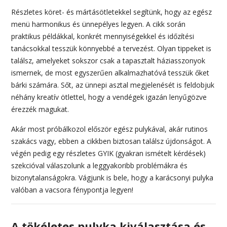
Részletes köret- és mártásötletekkel segítünk, hogy az egész
menü harmonikus és ünnepélyes legyen. A cikk során
praktikus példákkal, konkrét mennyiségekkel és időzítési
tanácsokkal tesszük könnyebbé a tervezést. Olyan tippeket is
találsz, amelyeket sokszor csak a tapasztalt háziasszonyok
ismernek, de most egyszerűen alkalmazhatóvá tesszük őket
bárki számára. Sőt, az ünnepi asztal megjelenését is feldobjuk
néhány kreatív ötlettel, hogy a vendégek igazán lenyűgözve
érezzék magukat.
Akár most próbálkozol először egész pulykával, akár rutinos
szakács vagy, ebben a cikkben biztosan találsz újdonságot. A
végén pedig egy részletes GYIK (gyakran ismételt kérdések)
szekcióval válaszolunk a leggyakoribb problémákra és
bizonytalanságokra. Vágjunk is bele, hogy a karácsonyi pulyka
valóban a vacsora fénypontja legyen!
A tökéletes pulyka kiválasztása és