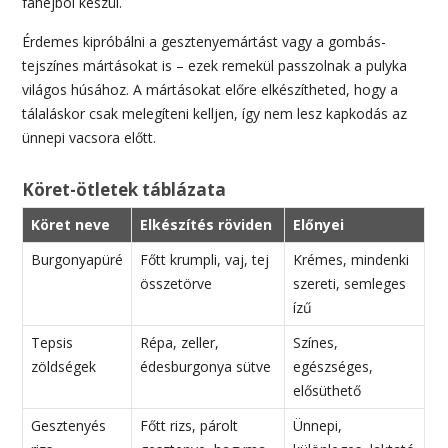
fahéjból készül.
Érdemes kipróbálni a gesztenyemártást vagy a gombás-
tejszínes mártásokat is – ezek remekül passzolnak a pulyka
világos húsához. A mártásokat előre elkészítheted, hogy a
tálaláskor csak melegíteni kelljen, így nem lesz kapkodás az
ünnepi vacsora előtt.
Köret-ötletek táblázata
Köret neve
Elkészítés röviden
Előnyei
Burgonyapüré
Főtt krumpli, vaj, tej
Krémes, mindenki
összetörve
szereti, semleges
ízű
Tepsis
Répa, zeller,
Színes,
zöldségek
édesburgonya sütve
egészséges,
elősüthető
Gesztenyés
Főtt rizs, párolt
Ünnepi,