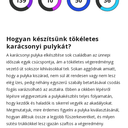
139
10
50
35
Hogyan készítsünk tökéletes
karácsonyi pulykát?
A karácsonyi pulyka elkészítése sok családban az ünnepi
időszak egyik csúcspontja, ám a tökéletes végeredményig
vezető út sokszor kihívásokkal teli. Sokan aggódnak amiatt,
hogy a pulyka kiszárad, nem sül át rendesen vagy nem lesz
elég ízes, pedig néhány egyszerű szabály betartásával csodás
fogás varázsolható az asztalra. Ebben a cikkben lépésről
lépésre végigvezetünk a pulykakészítés teljes folyamatán,
hogy kezdők és haladók is sikerrel vegyék az akadályokat.
Megmutatjuk, mire érdemes figyelni a pulyka kiválasztásánál,
hogyan állítsuk össze a legjobb fűszerkeveréket, és milyen
sütési trükkökkel lesz igazán szaftos a végeredmény.