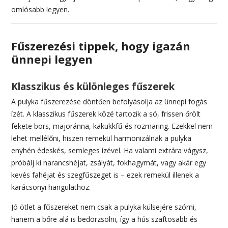
omlósabb legyen.
Fűszerezési tippek, hogy igazán
ünnepi legyen
Klasszikus és különleges fűszerek
A pulyka fűszerezése döntően befolyásolja az ünnepi fogás
ízét. A klasszikus fűszerek közé tartozik a só, frissen őrölt
fekete bors, majoránna, kakukkfű és rozmaring. Ezekkel nem
lehet mellélőni, hiszen remekül harmonizálnak a pulyka
enyhén édeskés, semleges ízével. Ha valami extrára vágysz,
próbálj ki narancshéjat, zsályát, fokhagymát, vagy akár egy
kevés fahéjat és szegfűszeget is – ezek remekül illenek a
karácsonyi hangulathoz.
Jó ötlet a fűszereket nem csak a pulyka külsejére szórni,
hanem a bőre alá is bedörzsölni, így a hús szaftosabb és