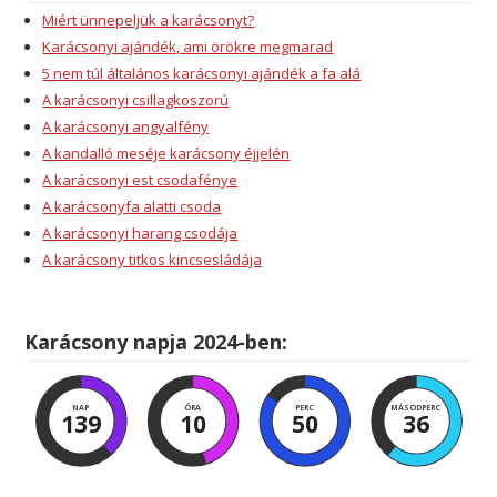
Miért ünnepeljük a karácsonyt?
Karácsonyi ajándék, ami örökre megmarad
5 nem túl általános karácsonyi ajándék a fa alá
A karácsonyi csillagkoszorú
A karácsonyi angyalfény
A kandalló meséje karácsony éjjelén
A karácsonyi est csodafénye
A karácsonyfa alatti csoda
A karácsonyi harang csodája
A karácsony titkos kincsesládája
Karácsony napja 2024-ben:
NAP
ÓRA
PERC
MÁSODPERC
139
10
50
35