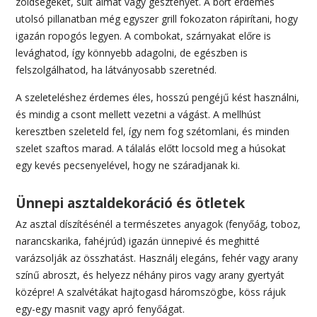
zöldségeket, sült almát vagy gesztenyét. A bőrt érdemes
utolsó pillanatban még egyszer grill fokozaton rápirítani, hogy
igazán ropogós legyen. A combokat, szárnyakat előre is
levághatod, így könnyebb adagolni, de egészben is
felszolgálhatod, ha látványosabb szeretnéd.
A szeleteléshez érdemes éles, hosszú pengéjű kést használni,
és mindig a csont mellett vezetni a vágást. A mellhúst
keresztben szeleteld fel, így nem fog szétomlani, és minden
szelet szaftos marad. A tálalás előtt locsold meg a húsokat
egy kevés pecsenyelével, hogy ne száradjanak ki.
Ünnepi asztaldekoráció és ötletek
Az asztal díszítésénél a természetes anyagok (fenyőág, toboz,
narancskarika, fahéjrúd) igazán ünnepivé és meghitté
varázsolják az összhatást. Használj elegáns, fehér vagy arany
színű abroszt, és helyezz néhány piros vagy arany gyertyát
középre! A szalvétákat hajtogasd háromszögbe, köss rájuk
egy-egy masnit vagy apró fenyőágat.