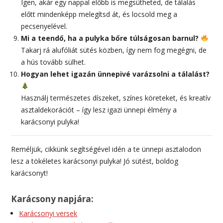
Igen, akár egy nappal előbb is megsütheted, de tálalás
előtt mindenképp melegítsd át, és locsold meg a
pecsenyelével.
Mi a teendő, ha a pulyka bőre túlságosan barnul?
Takarj rá alufóliát sütés közben, így nem fog megégni, de
a hús tovább sülhet.
Hogyan lehet igazán ünnepivé varázsolni a tálalást?
Használj természetes díszeket, színes köreteket, és kreatív
asztaldekorációt – így lesz igazi ünnepi élmény a
karácsonyi pulyka!
Reméljük, cikkünk segítségével idén a te ünnepi asztalodon
lesz a tökéletes karácsonyi pulyka! Jó sütést, boldog
karácsonyt!
Karácsony napjára:
Karácsonyi versek