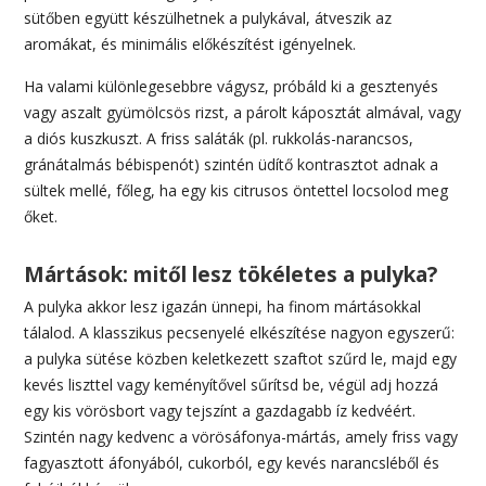
sütőben együtt készülhetnek a pulykával, átveszik az
aromákat, és minimális előkészítést igényelnek.
Ha valami különlegesebbre vágysz, próbáld ki a gesztenyés
vagy aszalt gyümölcsös rizst, a párolt káposztát almával, vagy
a diós kuszkuszt. A friss saláták (pl. rukkolás-narancsos,
gránátalmás bébispenót) szintén üdítő kontrasztot adnak a
sültek mellé, főleg, ha egy kis citrusos öntettel locsolod meg
őket.
Mártások: mitől lesz tökéletes a pulyka?
A pulyka akkor lesz igazán ünnepi, ha finom mártásokkal
tálalod. A klasszikus pecsenyelé elkészítése nagyon egyszerű:
a pulyka sütése közben keletkezett szaftot szűrd le, majd egy
kevés liszttel vagy keményítővel sűrítsd be, végül adj hozzá
egy kis vörösbort vagy tejszínt a gazdagabb íz kedvéért.
Szintén nagy kedvenc a vörösáfonya-mártás, amely friss vagy
fagyasztott áfonyából, cukorból, egy kevés narancsléből és