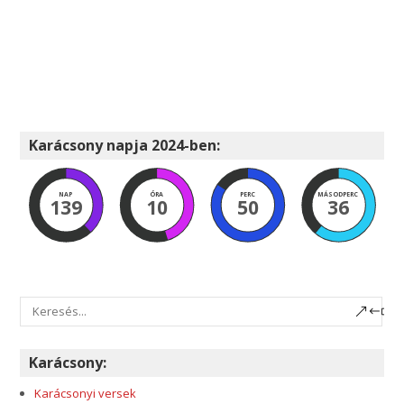
Karácsony napja 2024-ben:
NAP
ÓRA
PERC
MÁSODPERC
139
10
50
35
Karácsony:
Karácsonyi versek