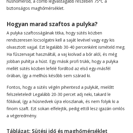
húshőmérőd, a comb legvastagabb részében 75°C a
biztonságos maghőmérséklet.
Hogyan marad szaftos a pulyka?
A pulyka szaftosságának titka, hogy sütés közben
rendszeresen locsolgatni kell a saját levével vagy egy kis
olvasztott vajjal. Ezt legalább 30-40 percenként ismételd meg.
Ha fűszervajat használtál, a vaj kiolvad a bőr alól, és még
jobban puhítja a húst. Egy másik profi trükk, hogy a pulyka
mellét sütés közben lefelé fordítod az első egy-másfél
órában, így a mellhús később sem szárad ki.
Fontos, hogy a sütés végén pihentesd a pulykát, mielőtt
felszeleteled! Legalább 20-30 percet adj neki, takard le
fóliával, így a húsnedvek újra eloszlanak, és nem folyik ki a
finom szaft. Ezt sokan elfelejtik, pedig ettől lesz igazán omlós
a végeredmény.
Táblázat: Sütési idő és maghőmérséklet