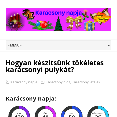
Hogyan készítsünk tökéletes
karácsonyi pulykát?
Karácsony napja
Karácsony blog
,
Karácsonyi ételek
Karácsony napja:
NAP
ÓRA
PERC
MÁSODPERC