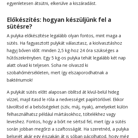
egyenletesen átsütni, elkerülve a kiszáradást.
Előkészítés: hogyan készüljünk fel a
sütésre?
A pulyka előkészítése legalább olyan fontos, mint maga a
sütés. Ha fagyasztott pulykát választasz, a kiolvasztáshoz
hagyj bőven időt: minden 2,5 kg-hoz 24 óra szükséges a
hűtőszekrényben. Egy 5 kg-os pulyka tehát legalább két nap
alatt olvad ki teljesen. Soha ne olvaszd ki
szobahőmérsékleten, mert így elszaporodhatnak a
baktériumok!
A pulykát sütés előtt alaposan öblítsd át kívül-belül hideg
vízzel, majd itasd le róla a nedvességet papírtörlővel. Ekkor
távolítsd el a belsőségeket (szív, máj, nyak), amelyeket külön
felhasználhatsz például mártásokhoz, töltelékhez vagy
leveshez. Fontos, hogy a bőrt ne sértsd fel, mert így a sütés
során jobban megőrzi a szaftosságát. Ha szeretnéd, a pulyka
belsejét akár egy éjszakán át is sóban pácolhatod, hogy még