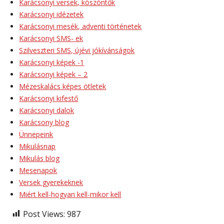
Karácsonyi versek, köszöntők
Karácsonyi idézetek
Karácsonyi mesék, adventi történetek
Karácsonyi SMS- ek
Szilveszteri SMS, újévi jókívánságok
Karácsonyi képek -1
Karácsonyi képek – 2
Mézeskalács képes ötletek
Karácsonyi kifestő
Karácsonyi dalok
Karácsony blog
Ünnepeink
Mikulásnap
Mikulás blog
Mesenapok
Versek gyerekeknek
Miért kell-hogyan kell-mikor kell
Post Views:
987