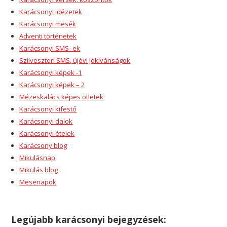
Karácsonyi idézetek
Karácsonyi mesék
Adventi történetek
Karácsonyi SMS- ek
Szilveszteri SMS, újévi jókívánságok
Karácsonyi képek -1
Karácsonyi képek – 2
Mézeskalács képes ötletek
Karácsonyi kifestő
Karácsonyi dalok
Karácsonyi ételek
Karácsony blog
Mikulásnap
Mikulás blog
Mesenapok
Legújabb karácsonyi bejegyzések: