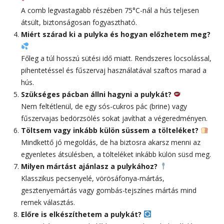
A comb legvastagabb részében 75°C-nál a hús teljesen
átsült, biztonságosan fogyasztható.
Miért szárad ki a pulyka és hogyan előzhetem meg?
Főleg a túl hosszú sütési idő miatt. Rendszeres locsolással,
pihentetéssel és fűszervaj használatával szaftos marad a
hús.
Szükséges pácban állni hagyni a pulykát?
Nem feltétlenül, de egy sós-cukros pác (brine) vagy
fűszervajas bedörzsölés sokat javíthat a végeredményen.
Töltsem vagy inkább külön süssem a tölteléket?
Mindkettő jó megoldás, de ha biztosra akarsz menni az
egyenletes átsülésben, a tölteléket inkább külön süsd meg.
Milyen mártást ajánlasz a pulykához?
Klasszikus pecsenyelé, vörösáfonya-mártás,
gesztenyemártás vagy gombás-tejszínes mártás mind
remek választás.
Előre is elkészíthetem a pulykát?