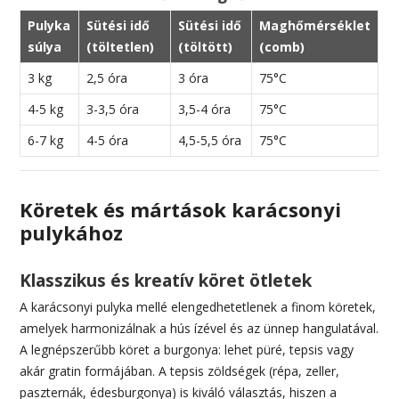
Pulyka
Sütési idő
Sütési idő
Maghőmérséklet
súlya
(töltetlen)
(töltött)
(comb)
3 kg
2,5 óra
3 óra
75°C
4-5 kg
3-3,5 óra
3,5-4 óra
75°C
6-7 kg
4-5 óra
4,5-5,5 óra
75°C
Köretek és mártások karácsonyi
pulykához
Klasszikus és kreatív köret ötletek
A karácsonyi pulyka mellé elengedhetetlenek a finom köretek,
amelyek harmonizálnak a hús ízével és az ünnep hangulatával.
A legnépszerűbb köret a burgonya: lehet püré, tepsis vagy
akár gratin formájában. A tepsis zöldségek (répa, zeller,
paszternák, édesburgonya) is kiváló választás, hiszen a