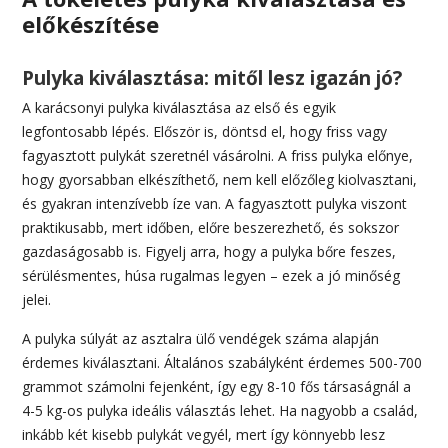
előkészítése
Pulyka kiválasztása: mitől lesz igazán jó?
A karácsonyi pulyka kiválasztása az első és egyik
legfontosabb lépés. Először is, döntsd el, hogy friss vagy
fagyasztott pulykát szeretnél vásárolni. A friss pulyka előnye,
hogy gyorsabban elkészíthető, nem kell előzőleg kiolvasztani,
és gyakran intenzívebb íze van. A fagyasztott pulyka viszont
praktikusabb, mert időben, előre beszerezhető, és sokszor
gazdaságosabb is. Figyelj arra, hogy a pulyka bőre feszes,
sérülésmentes, húsa rugalmas legyen – ezek a jó minőség
jelei.
A pulyka súlyát az asztalra ülő vendégek száma alapján
érdemes kiválasztani. Általános szabályként érdemes 500-700
grammot számolni fejenként, így egy 8-10 fős társaságnál a
4-5 kg-os pulyka ideális választás lehet. Ha nagyobb a család,
inkább két kisebb pulykát vegyél, mert így könnyebb lesz