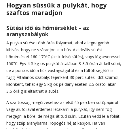
Hogyan süssük a pulykát, hogy
szaftos maradjon
Sütési idő és hőmérséklet – az
aranyszabályok
A pulyka sütése több órás folyamat, ahol a legnagyobb
kihívás, hogy ne száradjon ki a hús. Az ideális sütési
hőmérséklet 160-170°C (alsó-felső sütés), vagy légkeveréssel
150°C. Egy 4-5 kg-os pulykát általában 3-3,5 órán át kell sütni,
de a pontos idő a hús vastagságától és a töltöttségétől is
függ. Általános szabály: fejenként 30 perc sütési időt számolj
kilónként, tehát egy 5 kg-os példány esetén 2,5 órától akár
3,5 óráig is eltarthat a sütés.
A szaftosság megőrzéséhez az első 45 percben sütőpapírral
vagy alufóliával érdemes letakarni a pulykát, így nem fog
megégni a bőre, de mégis át tud sülni. Ezután vedd le a fóliát,
hogy szép aranybarna, ropogós héjat kapjon. Ha van