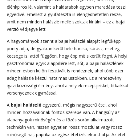
élénkpiros lé, valamint a haldarabok egyben maradása teszi
egyedivé. Emellett a gyufatészta is elengedhetetlen része,
amit nem minden halászlé mellé szoktak kínálni – ez a bajai
verzió védjegye lett.
A hagyományok szerint a bajai halászlé alapját legfőképp
ponty adja, de gyakran kerül bele harcsa, kárász, esetleg
kecsege is, attól függően, hogy épp mit sikerült fogni. A helyi
gasztronómia egyik alappillére lett, sőt, a bajai halászlének
minden évben külön fesztivált is rendeznek, ahol több ezer
adag halászlé készül hatalmas üstökben. Ez a rendezvény
igazi közösségi élmény, ahol a helyiek receptjeikkel, titkaikkal
versenyeznek egymással.
A
bajai halászlé
egyszerű, mégis nagyszerű étel, ahol
minden hozzávalónak fontos szerepe van. A hangsúly az
alapanyagok minőségén és a főzés során alkalmazott
technikán van, hiszen egyetlen rossz mozdulat vagy rossz
minőségű hal, paprika az egész étel ízét elronthatja. Az étel