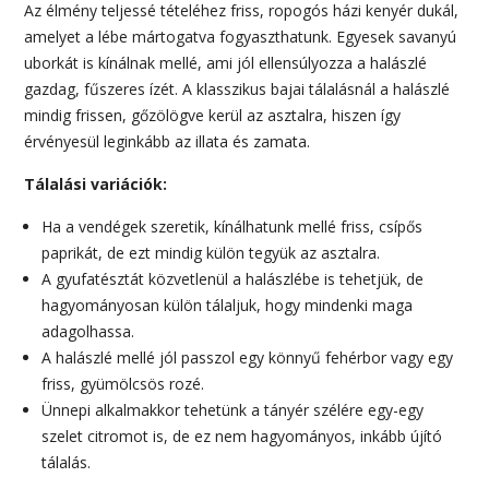
Az élmény teljessé tételéhez friss, ropogós házi kenyér dukál,
amelyet a lébe mártogatva fogyaszthatunk. Egyesek savanyú
uborkát is kínálnak mellé, ami jól ellensúlyozza a halászlé
gazdag, fűszeres ízét. A klasszikus bajai tálalásnál a halászlé
mindig frissen, gőzölögve kerül az asztalra, hiszen így
érvényesül leginkább az illata és zamata.
Tálalási variációk:
Ha a vendégek szeretik, kínálhatunk mellé friss, csípős
paprikát, de ezt mindig külön tegyük az asztalra.
A gyufatésztát közvetlenül a halászlébe is tehetjük, de
hagyományosan külön tálaljuk, hogy mindenki maga
adagolhassa.
A halászlé mellé jól passzol egy könnyű fehérbor vagy egy
friss, gyümölcsös rozé.
Ünnepi alkalmakkor tehetünk a tányér szélére egy-egy
szelet citromot is, de ez nem hagyományos, inkább újító
tálalás.