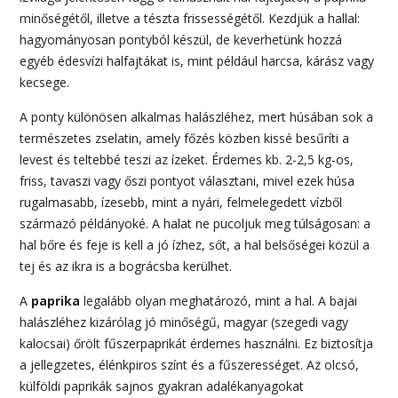
minőségétől, illetve a tészta frissességétől. Kezdjük a hallal:
hagyományosan pontyból készül, de keverhetünk hozzá
egyéb édesvízi halfajtákat is, mint például harcsa, kárász vagy
kecsege.
A ponty különösen alkalmas halászléhez, mert húsában sok a
természetes zselatin, amely főzés közben kissé besűríti a
levest és teltebbé teszi az ízeket. Érdemes kb. 2-2,5 kg-os,
friss, tavaszi vagy őszi pontyot választani, mivel ezek húsa
rugalmasabb, ízesebb, mint a nyári, felmelegedett vízből
származó példányoké. A halat ne pucoljuk meg túlságosan: a
hal bőre és feje is kell a jó ízhez, sőt, a hal belsőségei közül a
tej és az ikra is a bográcsba kerülhet.
A
paprika
legalább olyan meghatározó, mint a hal. A bajai
halászléhez kizárólag jó minőségű, magyar (szegedi vagy
kalocsai) őrölt fűszerpaprikát érdemes használni. Ez biztosítja
a jellegzetes, élénkpiros színt és a fűszerességet. Az olcsó,
külföldi paprikák sajnos gyakran adalékanyagokat