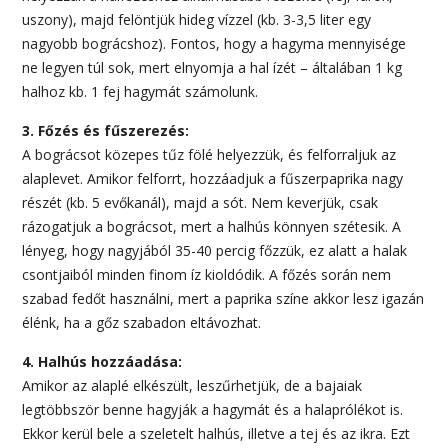
uszony), majd felöntjük hideg vízzel (kb. 3-3,5 liter egy
nagyobb bográcshoz). Fontos, hogy a hagyma mennyisége
ne legyen túl sok, mert elnyomja a hal ízét – általában 1 kg
halhoz kb. 1 fej hagymát számolunk.
3. Főzés és fűszerezés:
A bográcsot közepes tűz fölé helyezzük, és felforraljuk az
alaplevet. Amikor felforrt, hozzáadjuk a fűszerpaprika nagy
részét (kb. 5 evőkanál), majd a sót. Nem keverjük, csak
rázogatjuk a bográcsot, mert a halhús könnyen szétesik. A
lényeg, hogy nagyjából 35-40 percig főzzük, ez alatt a halak
csontjaiból minden finom íz kioldódik. A főzés során nem
szabad fedőt használni, mert a paprika színe akkor lesz igazán
élénk, ha a gőz szabadon eltávozhat.
4. Halhús hozzáadása:
Amikor az alaplé elkészült, leszűrhetjük, de a bajaiak
legtöbbször benne hagyják a hagymát és a halaprólékot is.
Ekkor kerül bele a szeletelt halhús, illetve a tej és az ikra. Ezt