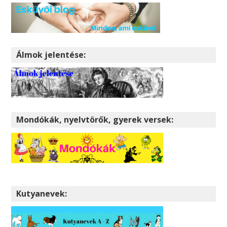
Álmok jelentése:
Mondókák, nyelvtörők, gyerek versek:
Kutyanevek: