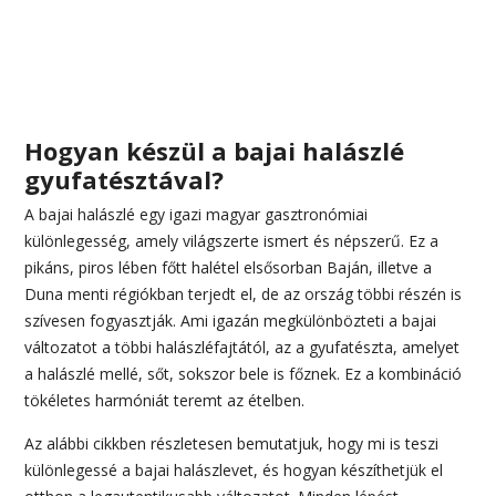
Hogyan készül a bajai halászlé
gyufatésztával?
A bajai halászlé egy igazi magyar gasztronómiai
különlegesség, amely világszerte ismert és népszerű. Ez a
pikáns, piros lében főtt halétel elsősorban Baján, illetve a
Duna menti régiókban terjedt el, de az ország többi részén is
szívesen fogyasztják. Ami igazán megkülönbözteti a bajai
változatot a többi halászléfajtától, az a gyufatészta, amelyet
a halászlé mellé, sőt, sokszor bele is főznek. Ez a kombináció
tökéletes harmóniát teremt az ételben.
Az alábbi cikkben részletesen bemutatjuk, hogy mi is teszi
különlegessé a bajai halászlevet, és hogyan készíthetjük el