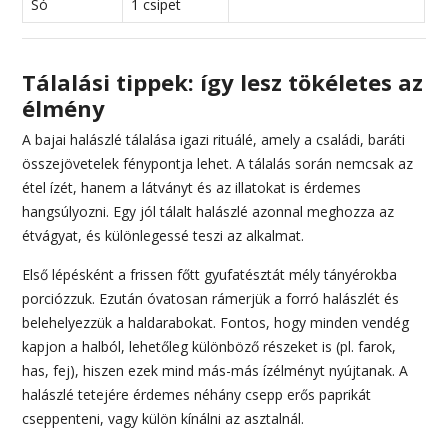
Só
1 csipet
Tálalási tippek: így lesz tökéletes az
élmény
A bajai halászlé tálalása igazi rituálé, amely a családi, baráti
összejövetelek fénypontja lehet. A tálalás során nemcsak az
étel ízét, hanem a látványt és az illatokat is érdemes
hangsúlyozni. Egy jól tálalt halászlé azonnal meghozza az
étvágyat, és különlegessé teszi az alkalmat.
Első lépésként a frissen főtt gyufatésztát mély tányérokba
porciózzuk. Ezután óvatosan rámerjük a forró halászlét és
belehelyezzük a haldarabokat. Fontos, hogy minden vendég
kapjon a halból, lehetőleg különböző részeket is (pl. farok,
has, fej), hiszen ezek mind más-más ízélményt nyújtanak. A
halászlé tetejére érdemes néhány csepp erős paprikát
cseppenteni, vagy külön kínálni az asztalnál.