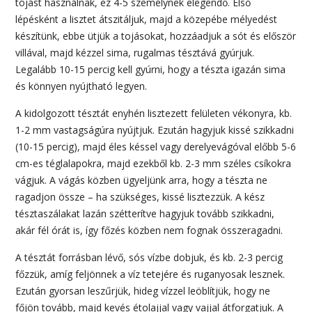
tojást használnak, ez 4-5 személynek elegendő. Első
lépésként a lisztet átszitáljuk, majd a közepébe mélyedést
készítünk, ebbe ütjük a tojásokat, hozzáadjuk a sót és először
villával, majd kézzel sima, rugalmas tésztává gyúrjuk.
Legalább 10-15 percig kell gyúrni, hogy a tészta igazán sima
és könnyen nyújtható legyen.
A kidolgozott tésztát enyhén lisztezett felületen vékonyra, kb.
1-2 mm vastagságúra nyújtjuk. Ezután hagyjuk kissé szikkadni
(10-15 percig), majd éles késsel vagy derelyevágóval előbb 5-6
cm-es téglalapokra, majd ezekből kb. 2-3 mm széles csíkokra
vágjuk. A vágás közben ügyeljünk arra, hogy a tészta ne
ragadjon össze – ha szükséges, kissé lisztezzük. A kész
tésztaszálakat lazán szétterítve hagyjuk tovább szikkadni,
akár fél órát is, így főzés közben nem fognak összeragadni.
A tésztát forrásban lévő, sós vízbe dobjuk, és kb. 2-3 percig
főzzük, amíg feljönnek a víz tetejére és ruganyosak lesznek.
Ezután gyorsan leszűrjük, hideg vízzel leöblítjük, hogy ne
főjön tovább, majd kevés étolajjal vagy vajjal átforgatjuk. A