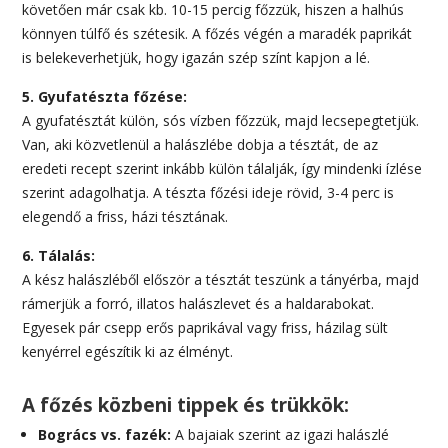
követően már csak kb. 10-15 percig főzzük, hiszen a halhús
könnyen túlfő és szétesik. A főzés végén a maradék paprikát
is belekeverhetjük, hogy igazán szép színt kapjon a lé.
5. Gyufatészta főzése:
A gyufatésztát külön, sós vízben főzzük, majd lecsepegtetjük.
Van, aki közvetlenül a halászlébe dobja a tésztát, de az
eredeti recept szerint inkább külön tálalják, így mindenki ízlése
szerint adagolhatja. A tészta főzési ideje rövid, 3-4 perc is
elegendő a friss, házi tésztának.
6. Tálalás:
A kész halászléből először a tésztát teszünk a tányérba, majd
rámerjük a forró, illatos halászlevet és a haldarabokat.
Egyesek pár csepp erős paprikával vagy friss, házilag sült
kenyérrel egészítik ki az élményt.
A főzés közbeni tippek és trükkök:
Bogrács vs. fazék:
A bajaiak szerint az igazi halászlé