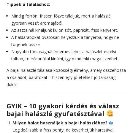
Tippek a tálaláshoz:
Mindig forrón, frissen főzve tálaljuk, mert a halászlé
gyorsan veszít aromájából.
Az asztalnál kínáljunk külön sót, paprikát, friss kenyeret.
A haldarabokat óvatosan helyezzük a tányérba, hogy ne
törjenek össze.
Nagyobb társaságnál érdemes lehet a halászlét estélyi
tálban, merőkanállal kínálni, így mindenki maga szedhet.
A bajai halászlé tálalása közösségi élmény, amely összehozza
a családot, barátokat – hiszen egy jó ételhez jó társaság
dukál!
GYIK – 10 gyakori kérdés és válasz
bajai halászlé gyufatésztával
Milyen halat használjak a bajai halászléhez?
Legideálisabb a friss ponty, de keverhetjük harcsával,