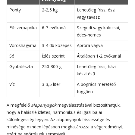
Ponty
2-2,5 kg
Lehetőleg friss, őszi
vagy tavaszi
Fűszerpaprika
6-7 evőkanál
Szegedi vagy kalocsai,
édes-nemes
Vöröshagyma
3-4 db közepes
Apróra vágva
Só
Ízlés szerint
Általában 1-2 evőkanál
Gyufatészta
250-300 g
Lehetőleg friss, házi
készítésű
Víz
3-3,5 liter
A bogrács méretétől
függően
A megfelelő
alapanyagok
megválasztásával biztosíthatjuk,
hogy a halászlé ízletes, harmonikus és igazi bajai
különlegesség legyen. Az alapanyagok frissessége és
minősége minden lépésben meghatározza a végeredményt,
ezért ne spóroljunk semmivel!