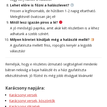
Lehet előre is főzni a halászlevet?
Frissen a legfinomabb, de hűtőben 1-2 napig eltartható.
Melegítésnél óvatosan járj el!
Mitől lesz igazán piros a lé?
A jó minőségű paprika, amit akár két részletben is a léhez
adhatunk a szebb színért.
Milyen köretet kínáljak még a halászlé mellé?
A gyufatészta mellett friss, ropogós kenyér a legjobb
választás!
Reméljük, hogy e részletes útmutató segítségével mindenki
bátran nekivág a bajai halászlé és a házi gyufatészta
elkészítésének. Jó főzést és még jobb étvágyat kívánunk!
Karácsony napjára:
Karácsonyi versek
Karácsonyi versek, köszöntők
Karácsonyi idézetek