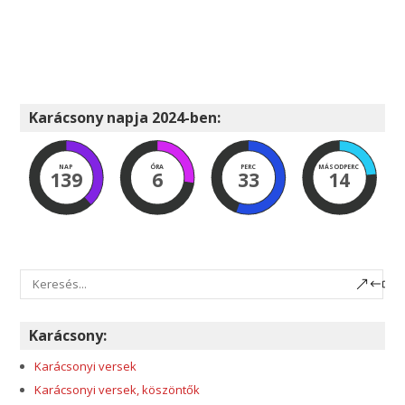
Karácsony napja 2024-ben:
NAP
ÓRA
PERC
MÁSODPERC
139
6
33
12
Karácsony:
Karácsonyi versek
Karácsonyi versek, köszöntők