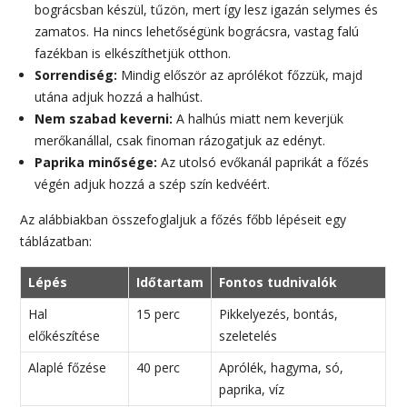
bográcsban készül, tűzön, mert így lesz igazán selymes és
zamatos. Ha nincs lehetőségünk bográcsra, vastag falú
fazékban is elkészíthetjük otthon.
Sorrendiség:
Mindig először az aprólékot főzzük, majd
utána adjuk hozzá a halhúst.
Nem szabad keverni:
A halhús miatt nem keverjük
merőkanállal, csak finoman rázogatjuk az edényt.
Paprika minősége:
Az utolsó evőkanál paprikát a főzés
végén adjuk hozzá a szép szín kedvéért.
Az alábbiakban összefoglaljuk a főzés főbb lépéseit egy
táblázatban:
Lépés
Időtartam
Fontos tudnivalók
Hal
15 perc
Pikkelyezés, bontás,
előkészítése
szeletelés
Alaplé főzése
40 perc
Aprólék, hagyma, só,
paprika, víz