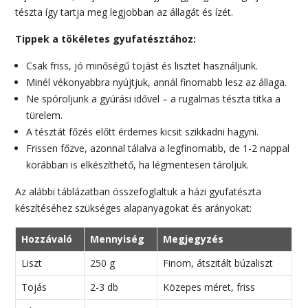
tészta így tartja meg legjobban az állagát és ízét.
Tippek a tökéletes gyufatésztához:
Csak friss, jó minőségű tojást és lisztet használjunk.
Minél vékonyabbra nyújtjuk, annál finomabb lesz az állaga.
Ne spóroljunk a gyúrási idővel – a rugalmas tészta titka a
türelem.
A tésztát főzés előtt érdemes kicsit szikkadni hagyni.
Frissen főzve, azonnal tálalva a legfinomabb, de 1-2 nappal
korábban is elkészíthető, ha légmentesen tároljuk.
Az alábbi táblázatban összefoglaltuk a házi gyufatészta
készítéséhez szükséges alapanyagokat és arányokat:
Hozzávaló
Mennyiség
Megjegyzés
Liszt
250 g
Finom, átszitált búzaliszt
Tojás
2-3 db
Közepes méret, friss