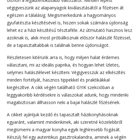
otthon a legautentikusabb változatot. Minden lépést
végigveszünk az alapanyagok kiválasztásától a főzésen át
egészen a tálalásig. Megismerkedünk a hagyományos
gyufatészta készítésével is, hiszen sokak számára újdonság
lehet ez a házi készítésű tésztaféle. Az útmutató hasznos lesz
azoknak is, akik most próbálkoznak először halászlé főzéssel,
de a tapasztaltabbak is találnak benne újdonságot.
Részletesen kitérünk arra is, hogy milyen halat érdemes
választani, mi az ideális paprika, és hogyan lehet ízletes,
selymes halászlélevet készíteni. Végigvesszük az elkészítés
minden fortélyát, hasznos tippekkel és praktikákkal
kiegészítve. A cikk végén található GYIK szekcióban a
leggyakoribb kérdésekre is válaszokat adunk, hogy mindenki
magabiztosan állhasson neki a bajai halászlé főzésének.
A cikket ajánljuk kezdő és tapasztalt házikonyhásoknak
egyaránt, valamint mindenkinek, aki szeretné közelebbről
megismerni a magyar konyha egyik leghíresebb fogását.
Készülj fel egy autentikus gasztrokalandra, aminek a végén