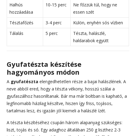
Halhús
10-15 perc
Ne főzzük túl, hogy ne
hozzáadása
essen szét
Tésztafőzés
3-4 perc
Külön, enyhén sós vízben
Tálalás
5 perc
Tészta, halászlé,
haldarabok együtt
Gyufatészta készítése
hagyományos módon
A
gyufatészta
elengedhetetlen része a bajai halászlének. A
neve abból ered, hogy a tészta vékony, hosszú szálai a
gyufaszálhoz hasonlítanak. Bár ma már boltban is kapható, a
legfinomabb házilag készítve, hiszen így friss, tojásos,
tartalmas lesz, és igazán jól kiemeli a halászlé ízét.
A tészta készítéséhez csupán három alapanyag szükséges:
liszt, tojás és só. Egy adaghoz általában 250 g liszthez 2-3