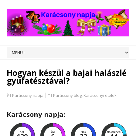
Hogyan készül a bajai halászlé
gyufatésztával?
Karácsony napja
Karácsony blog
,
Karácsonyi ételek
Karácsony napja:
NAP
ÓRA
PERC
MÁSODPERC