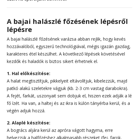
A bajai halászlé főzésének lépésről
lépésre
A bajai halászlé főzésének varázsa abban rejlik, hogy kevés
hozzávalóból, egyszerű technológiával, mégis igazán gazdag,
karakteres étel készülhet. A következő lépések követésével
kezdők és haladók is biztos sikert érhetnek el.
1. Hal előkészítése:
A halat megtisztítjuk, pikkelyeit eltávolítjuk, kibelezzük, majd
patkó alakú szeletekre vágjuk (kb. 2-3 cm vastag darabokra).
A fejét, farkát, uszonyait sem dobjuk el, hiszen ezek adják a lé
fő ízét. Ha van, a haltej és az ikra is külön tányérba kerül, és a
végén adjuk hozzá.
2. Alaplé készítése:
A bogrács aljára kerül az apróra vágott hagyma, erre
helyezzük a halfőzéshez alkalmasabb részeket (fej, farok,