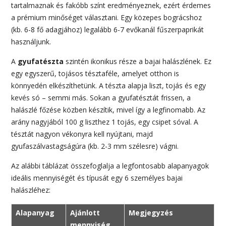
tartalmaznak és fakóbb színt eredményeznek, ezért érdemes
a prémium minőséget választani. Egy közepes bográcshoz
(kb. 6-8 fő adagjához) legalább 6-7 evőkanál fűszerpaprikát
használjunk.
A
gyufatészta
szintén ikonikus része a bajai halászlének. Ez
egy egyszerű, tojásos tésztaféle, amelyet otthon is
könnyedén elkészíthetünk. A tészta alapja liszt, tojás és egy
kevés só – semmi más. Sokan a gyufatésztát frissen, a
halászlé főzése közben készítik, mivel így a legfinomabb. Az
arány nagyjából 100 g liszthez 1 tojás, egy csipet sóval. A
tésztát nagyon vékonyra kell nyújtani, majd
gyufaszálvastagságúra (kb. 2-3 mm szélesre) vágni.
Az alábbi táblázat összefoglalja a legfontosabb alapanyagok
ideális mennyiségét és típusát egy 6 személyes bajai
halászléhez:
Alapanyag
Ajánlott
Megjegyzés
mennyiség