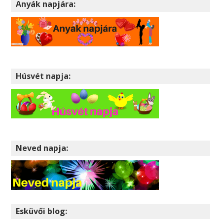
Anyák napjára:
Húsvét napja:
Neved napja:
Esküvői blog: