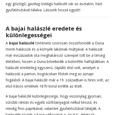
egy gőzölgő, gazdag ízvilágú halászlé vár az asztalon, házi
gyufatésztával tálalva. Lássunk hozzá együtt!
A bajai halászlé eredete és
különlegességei
A
bajai halászlé
története szorosan összefonódik a Duna
menti halászok és a környék lakóinak múltjával. A halászat
már évszázadok óta meghatározó szerepet tölt be a térség
életében, hiszen a Duna bővelkedik a különféle halfajtákban. A
halászlé eredetileg egyszerű, tápláló étel volt, amelyet a
halászok a parton, bográcsban főztek meg az aznapi
fogásból. A bajai halászlé már a 19. században is híres volt, az
első írásos emlékek 1870 körül említik az ételt.
A bajai halászlé különlegessége, hogy viszonylag gyorsan,
sűrűbb rántás és egyéb sűrítőanyagok nélkül készül, és
mindig friss paprikával, valamint gyufatésztával tálalják. A
halászlék között a bajai változatot a „tiszta”, áttetsző,