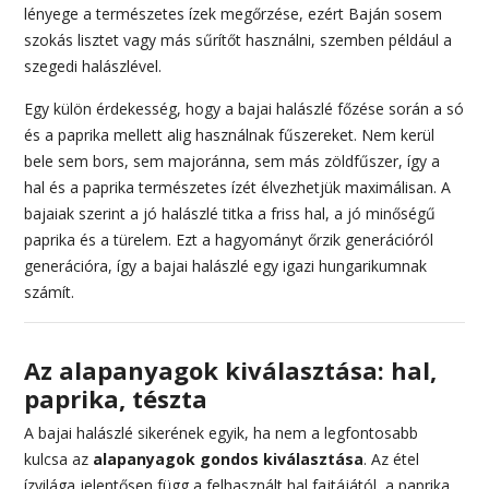
lényege a természetes ízek megőrzése, ezért Baján sosem
szokás lisztet vagy más sűrítőt használni, szemben például a
szegedi halászlével.
Egy külön érdekesség, hogy a bajai halászlé főzése során a só
és a paprika mellett alig használnak fűszereket. Nem kerül
bele sem bors, sem majoránna, sem más zöldfűszer, így a
hal és a paprika természetes ízét élvezhetjük maximálisan. A
bajaiak szerint a jó halászlé titka a friss hal, a jó minőségű
paprika és a türelem. Ezt a hagyományt őrzik generációról
generációra, így a bajai halászlé egy igazi hungarikumnak
számít.
Az alapanyagok kiválasztása: hal,
paprika, tészta
A bajai halászlé sikerének egyik, ha nem a legfontosabb
kulcsa az
alapanyagok gondos kiválasztása
. Az étel
ízvilága jelentősen függ a felhasznált hal fajtájától, a paprika