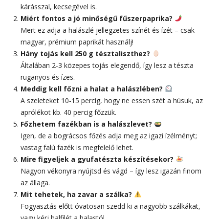
kárásszal, kecsegével is.
Miért fontos a jó minőségű fűszerpaprika?
Mert ez adja a halászlé jellegzetes színét és ízét – csak
magyar, prémium paprikát használj!
Hány tojás kell 250 g tésztaliszthez?
Általában 2-3 közepes tojás elegendő, így lesz a tészta
ruganyos és ízes.
Meddig kell főzni a halat a halászlében?
A szeleteket 10-15 percig, hogy ne essen szét a húsuk, az
aprólékot kb. 40 percig főzzük.
Főzhetem fazékban is a halászlevet?
Igen, de a bográcsos főzés adja meg az igazi ízélményt;
vastag falú fazék is megfelelő lehet.
Mire figyeljek a gyufatészta készítésekor?
Nagyon vékonyra nyújtsd és vágd – így lesz igazán finom
az állaga.
Mit tehetek, ha zavar a szálka?
Fogyasztás előtt óvatosan szedd ki a nagyobb szálkákat,
vagy kérj halfilét a halastól.