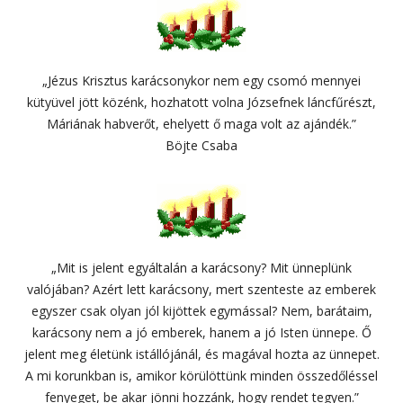
„Jézus Krisztus karácsonykor nem egy csomó mennyei
kütyüvel jött közénk, hozhatott volna Józsefnek láncfűrészt,
Máriának habverőt, ehelyett ő maga volt az ajándék.”
Böjte Csaba
„Mit is jelent egyáltalán a karácsony? Mit ünneplünk
valójában? Azért lett karácsony, mert szenteste az emberek
egyszer csak olyan jól kijöttek egymással? Nem, barátaim,
karácsony nem a jó emberek, hanem a jó Isten ünnepe. Ő
jelent meg életünk istállójánál, és magával hozta az ünnepet.
A mi korunkban is, amikor körülöttünk minden összedőléssel
fenyeget, be akar jönni hozzánk, hogy rendet tegyen.”