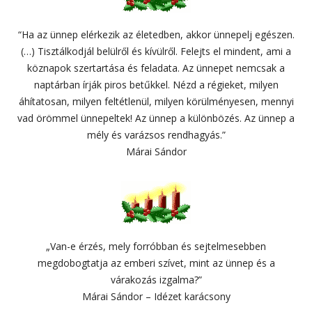
“Ha az ünnep elérkezik az életedben, akkor ünnepelj egészen.
(…) Tisztálkodjál belülről és kívülről. Felejts el mindent, ami a
köznapok szertartása és feladata. Az ünnepet nemcsak a
naptárban írják piros betűkkel. Nézd a régieket, milyen
áhítatosan, milyen feltétlenül, milyen körülményesen, mennyi
vad örömmel ünnepeltek! Az ünnep a különbözés. Az ünnep a
mély és varázsos rendhagyás.”
Márai Sándor
„Van-e érzés, mely forróbban és sejtelmesebben
megdobogtatja az emberi szívet, mint az ünnep és a
várakozás izgalma?”
Márai Sándor – Idézet karácsony