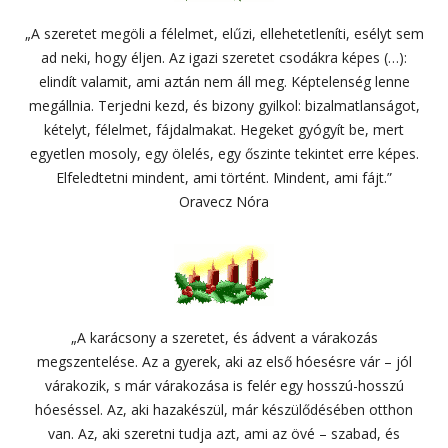
„A szeretet megöli a félelmet, elűzi, ellehetetleníti, esélyt sem
ad neki, hogy éljen. Az igazi szeretet csodákra képes (…):
elindít valamit, ami aztán nem áll meg. Képtelenség lenne
megállnia. Terjedni kezd, és bizony gyilkol: bizalmatlanságot,
kételyt, félelmet, fájdalmakat. Hegeket gyógyít be, mert
egyetlen mosoly, egy ölelés, egy őszinte tekintet erre képes.
Elfeledtetni mindent, ami történt. Mindent, ami fájt.”
Oravecz Nóra
„A karácsony a szeretet, és ádvent a várakozás
megszentelése. Az a gyerek, aki az első hóesésre vár – jól
várakozik, s már várakozása is felér egy hosszú-hosszú
hóeséssel. Az, aki hazakészül, már készülődésében otthon
van. Az, aki szeretni tudja azt, ami az övé – szabad, és