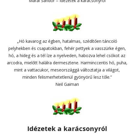
Márai Sándor – Idézetek a karácsonyról
„Hó kavarog az égben, hatalmas, szédítően táncoló
pelyhekben és csapatokban, fehér pettyek a vasszürke égen,
hó, a hideg és a tél íze a nyelveden, habozva lehel csókot az
arcodra, mielőtt halálra dermesztene. Harminccentis hó, puha,
mint a vattacukor, meseországgá változtatja a világot,
minden felismerhetetlenül gyönyörű lesz tőle.”
Neil Gaiman
Idézetek a karácsonyról