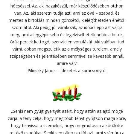
hóeséssel. Az, aki hazakészül, már készülődésében otthon
van. Az, aki szeretni tudja azt, ami az övé – szabad, és
mentes a birtoklás minden görcsétől, kielégíthetetlen éhétől-
szomjától. Aki pedig jól várakozik, az időből épp azt váltja
meg, ami a leggépiesebb és legelviselhetetlenebb: a hetek,
órák percek kattogó, szenvtelen vonulását. Aki valóban tud
várni, abban megszületik az a mélységes türelem, amely
szépségében és jelentésében semmivel se kevesebb annál,
amire vár.”
Pilinszky János – Idézetek a karácsonyról
„Senki nem gyújt gyertyát azért, hogy aztán az ajtó mögé
zárja: a fény célja, hogy még több fényt gyűjtsön maga köré,
hogy felnyissa a szemeket, hogy megmutassa a körülötte
rejtőző csodákat. Senki sem áldozza föl azt, ami számára a