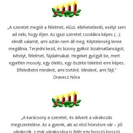
„A szeretet megöli a félelmet, elűzi, ellehetetleníti, esélyt sem
ad neki, hogy éljen. Az igazi szeretet csodákra képes (…):
elindít valamit, ami aztán nem áll meg. Képtelenség lenne
megállnia. Terjedni kezd, és bizony gyilkol: bizalmatlanságot,
kételyt, félelmet, fájdalmakat. Hegeket gyógyít be, mert
egyetlen mosoly, egy ölelés, egy őszinte tekintet erre képes.
Elfeledtetni mindent, ami történt. Mindent, ami fájt.”
Oravecz Nóra
„A karácsony a szeretet, és ádvent a várakozás
megszentelése. Az a gyerek, aki az első hóesésre vár – jól
várakozik, s már várakozása is felér egy hosszú-hosszú