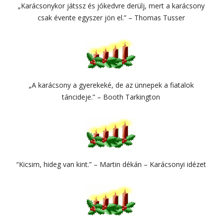
„Karácsonykor játssz és jókedvre derülj, mert a karácsony
csak évente egyszer jön el.” – Thomas Tusser
„A karácsony a gyerekeké, de az ünnepek a fiatalok
táncideje.” – Booth Tarkington
“Kicsim, hideg van kint.” – Martin dékán – Karácsonyi idézet