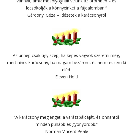
vannak, amik mosolyognak velünk az örömben – és
lecsókolják a könnyeinket a fájdalomban.”
Gárdonyi Géza – Idézetek a karácsonyról
Az ünnep csak úgy szép, ha képes vagyok szeretni még,
mert nincs karácsony, ha magam bezárom, és nem teszem ki
eléd.
Eleven Hold
“A karácsony meglengeti a varázspálcáját, és onnantól
minden puhább és gyönyörűbb.”
Norman Vincent Peale