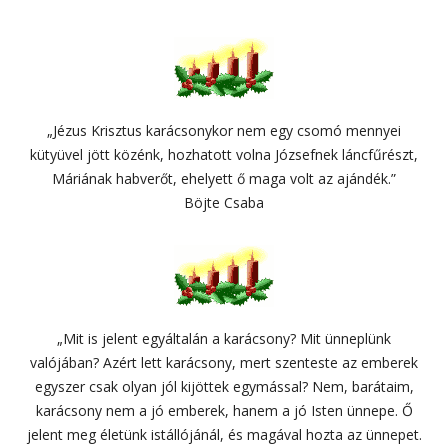
„Jézus Krisztus karácsonykor nem egy csomó mennyei
kütyüvel jött közénk, hozhatott volna Józsefnek láncfűrészt,
Máriának habverőt, ehelyett ő maga volt az ajándék.”
Böjte Csaba
„Mit is jelent egyáltalán a karácsony? Mit ünneplünk
valójában? Azért lett karácsony, mert szenteste az emberek
egyszer csak olyan jól kijöttek egymással? Nem, barátaim,
karácsony nem a jó emberek, hanem a jó Isten ünnepe. Ő
jelent meg életünk istállójánál, és magával hozta az ünnepet.