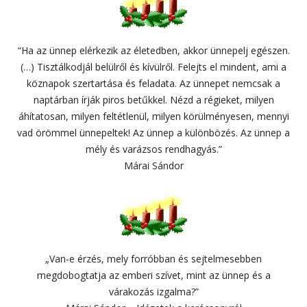
“Ha az ünnep elérkezik az életedben, akkor ünnepelj egészen.
(…) Tisztálkodjál belülről és kívülről. Felejts el mindent, ami a
köznapok szertartása és feladata. Az ünnepet nemcsak a
naptárban írják piros betűkkel. Nézd a régieket, milyen
áhítatosan, milyen feltétlenül, milyen körülményesen, mennyi
vad örömmel ünnepeltek! Az ünnep a különbözés. Az ünnep a
mély és varázsos rendhagyás.”
Márai Sándor
„Van-e érzés, mely forróbban és sejtelmesebben
megdobogtatja az emberi szívet, mint az ünnep és a
várakozás izgalma?”