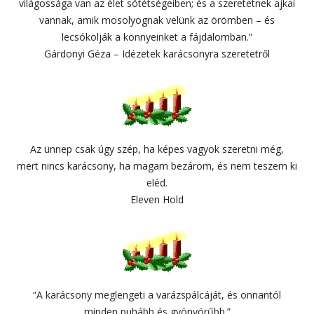
világossága van az élet sötétségeiben; és a szeretetnek ajkai
vannak, amik mosolyognak velünk az örömben – és
lecsókolják a könnyeinket a fájdalomban.”
Gárdonyi Géza – Idézetek karácsonyra szeretetről
Az ünnep csak úgy szép, ha képes vagyok szeretni még,
mert nincs karácsony, ha magam bezárom, és nem teszem ki
eléd.
Eleven Hold
“A karácsony meglengeti a varázspálcáját, és onnantól
minden puhább és gyönyörűbb.”