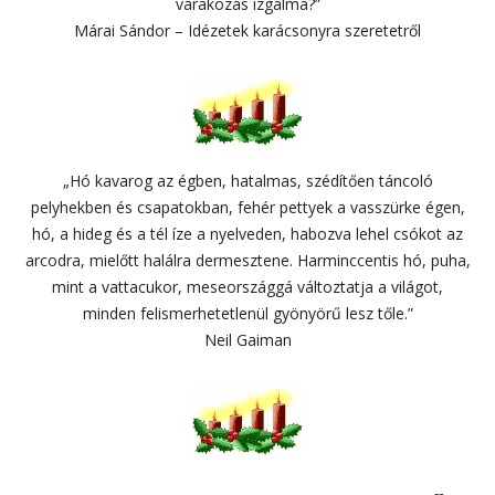
várakozás izgalma?”
Márai Sándor – Idézetek karácsonyra szeretetről
„Hó kavarog az égben, hatalmas, szédítően táncoló
pelyhekben és csapatokban, fehér pettyek a vasszürke égen,
hó, a hideg és a tél íze a nyelveden, habozva lehel csókot az
arcodra, mielőtt halálra dermesztene. Harminccentis hó, puha,
mint a vattacukor, meseországgá változtatja a világot,
minden felismerhetetlenül gyönyörű lesz tőle.”
Neil Gaiman