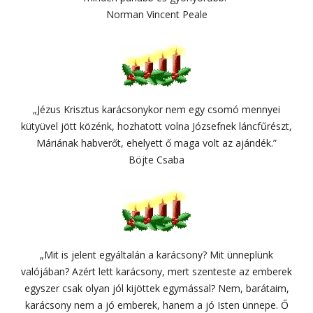
Norman Vincent Peale
„Jézus Krisztus karácsonykor nem egy csomó mennyei
kütyüvel jött közénk, hozhatott volna Józsefnek láncfűrészt,
Máriának habverőt, ehelyett ő maga volt az ajándék.”
Böjte Csaba
„Mit is jelent egyáltalán a karácsony? Mit ünneplünk
valójában? Azért lett karácsony, mert szenteste az emberek
egyszer csak olyan jól kijöttek egymással? Nem, barátaim,
karácsony nem a jó emberek, hanem a jó Isten ünnepe. Ő