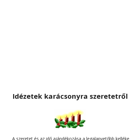
Idézetek karácsonyra szeretetről
A szeretet és az idő ajándékozása a legalapvetőbb kelléke