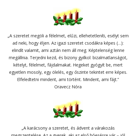
„A szeretet megöli a félelmet, elűzi, ellehetetleníti, esélyt sem
ad neki, hogy éljen. Az igazi szeretet csodákra képes (…):
elindít valamit, ami aztán nem áll meg. Képtelenség lenne
megállnia. Terjedni kezd, és bizony gyilkol: bizalmatlanságot,
kételyt, félelmet, fájdalmakat. Hegeket gyógyít be, mert
egyetlen mosoly, egy ölelés, egy őszinte tekintet erre képes.
Elfeledtetni mindent, ami történt. Mindent, ami fájt.”
Oravecz Nóra
„A karácsony a szeretet, és ádvent a várakozás
megszentelése. Az a gyerek, aki az első hóesésre vár – jól