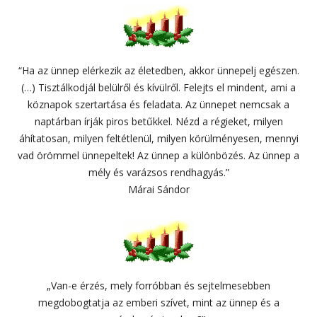
“Ha az ünnep elérkezik az életedben, akkor ünnepelj egészen.
(…) Tisztálkodjál belülről és kívülről. Felejts el mindent, ami a
köznapok szertartása és feladata. Az ünnepet nemcsak a
naptárban írják piros betűkkel. Nézd a régieket, milyen
áhítatosan, milyen feltétlenül, milyen körülményesen, mennyi
vad örömmel ünnepeltek! Az ünnep a különbözés. Az ünnep a
mély és varázsos rendhagyás.”
Márai Sándor
„Van-e érzés, mely forróbban és sejtelmesebben
megdobogtatja az emberi szívet, mint az ünnep és a