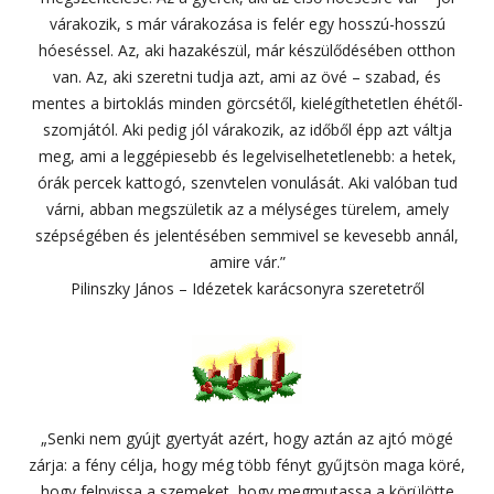
várakozik, s már várakozása is felér egy hosszú-hosszú
hóeséssel. Az, aki hazakészül, már készülődésében otthon
van. Az, aki szeretni tudja azt, ami az övé – szabad, és
mentes a birtoklás minden görcsétől, kielégíthetetlen éhétől-
szomjától. Aki pedig jól várakozik, az időből épp azt váltja
meg, ami a leggépiesebb és legelviselhetetlenebb: a hetek,
órák percek kattogó, szenvtelen vonulását. Aki valóban tud
várni, abban megszületik az a mélységes türelem, amely
szépségében és jelentésében semmivel se kevesebb annál,
amire vár.”
Pilinszky János – Idézetek karácsonyra szeretetről
„Senki nem gyújt gyertyát azért, hogy aztán az ajtó mögé
zárja: a fény célja, hogy még több fényt gyűjtsön maga köré,
hogy felnyissa a szemeket, hogy megmutassa a körülötte