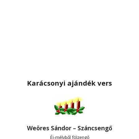
Karácsonyi ajándék vers
Weöres Sándor – Száncsengő
Éj-mélyből fölzengő