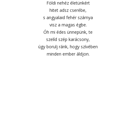
Földi nehéz életünkért
hitet adsz cserébe,
s angyalaid fehér szárnya
visz a magas égbe.
Óh mi édes ünnepünk, te
szelíd szép karácsony,
úgy borulj ránk, hogy szívében
minden ember áldjon.