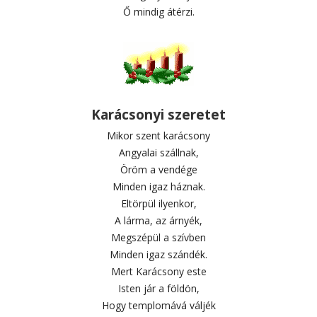
Ő mindig átérzi.
Karácsonyi szeretet
Mikor szent karácsony
Angyalai szállnak,
Öröm a vendége
Minden igaz háznak.
Eltörpül ilyenkor,
A lárma, az árnyék,
Megszépül a szívben
Minden igaz szándék.
Mert Karácsony este
Isten jár a földön,
Hogy templomává váljék