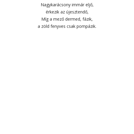
Nagykarácsony immár eljő,
érkezik az újesztendő,
Míg a mező dermed, fázik,
a zöld fenyves csak pompázik.