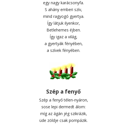
egy nagy karácsonyfa.
S ahány emberi szív,
mind ragyogó gyertya.
Így látjuk ilyenkor,
Betlehemes éjben.
Így igaz a világ,
a gyertyák fényében,
a szívek fényében.
Szép a fenyő
Szép a fenyő télen-nyáron,
sose lepi dermedt álom:
míg az ágán jég szikrázik,
üde zöldje csak pompázik.