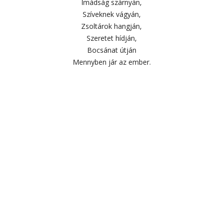
Imádság szárnyán,
Szíveknek vágyán,
Zsoltárok hangján,
Szeretet hídján,
Bocsánat útján
Mennyben jár az ember.