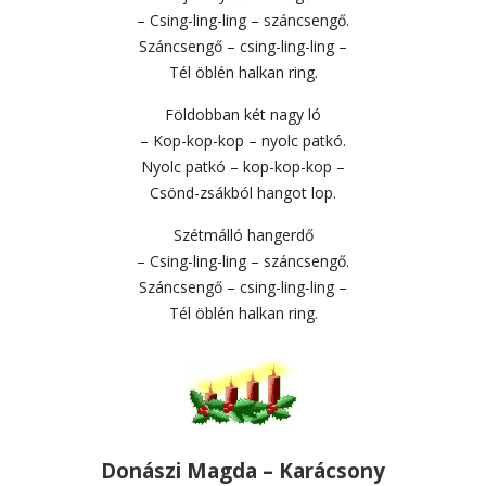
– Csing-ling-ling – száncsengő.
Száncsengő – csing-ling-ling –
Tél öblén halkan ring.
Földobban két nagy ló
– Kop-kop-kop – nyolc patkó.
Nyolc patkó – kop-kop-kop –
Csönd-zsákból hangot lop.
Szétmálló hangerdő
– Csing-ling-ling – száncsengő.
Száncsengő – csing-ling-ling –
Tél öblén halkan ring.
Donászi Magda – Karácsony