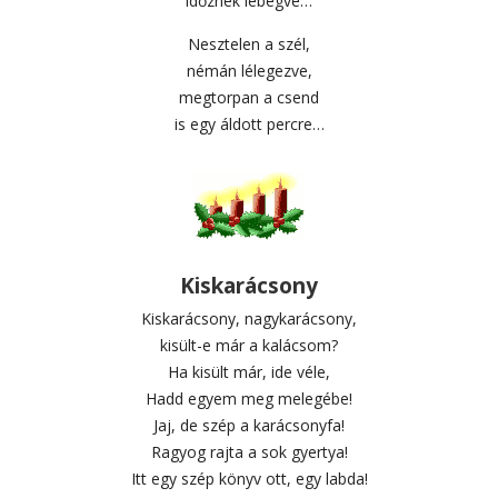
időznek lebegve…
Nesztelen a szél,
némán lélegezve,
megtorpan a csend
is egy áldott percre…
Kiskarácsony
Kiskarácsony, nagykarácsony,
kisült-e már a kalácsom?
Ha kisült már, ide véle,
Hadd egyem meg melegébe!
Jaj, de szép a karácsonyfa!
Ragyog rajta a sok gyertya!
Itt egy szép könyv ott, egy labda!