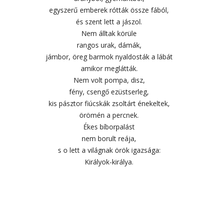
egyszerű emberek rótták össze fából,
és szent lett a jászol.
Nem álltak körüle
rangos urak, dámák,
jámbor, öreg barmok nyaldosták a lábát
amikor meglátták.
Nem volt pompa, disz,
fény, csengő ezüstserleg,
kis pásztor fiúcskák zsoltárt énekeltek,
örömén a percnek.
Ékes bíborpalást
nem borult reája,
s o lett a világnak örök igazsága:
Királyok-királya.