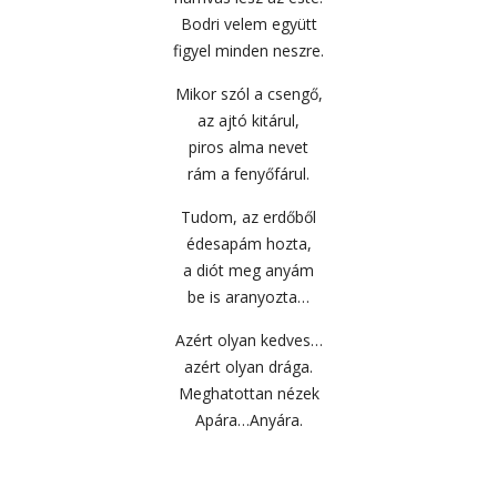
Bodri velem együtt
figyel minden neszre.
Mikor szól a csengő,
az ajtó kitárul,
piros alma nevet
rám a fenyőfárul.
Tudom, az erdőből
édesapám hozta,
a diót meg anyám
be is aranyozta…
Azért olyan kedves…
azért olyan drága.
Meghatottan nézek
Apára…Anyára.