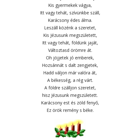
Kis gyermekek vágya,
Itt vagy tehát, szívünkbe száll,
Karácsony édes álma.
Leszáll közénk a szeretet,
Kis Jézusunk megszületett,
Itt vagy tehát, földünk jaját,
Változtasd örömre át.
Oh jöjjetek jó emberek,
Hozsánnát s dalt zengjetek,
Hadd váljon már valóra át,
A békesség, a rég várt.
A földre szálljon szeretet,
hisz Jézusunk megszületett.
Karácsony est és zöld fenyő,
Ez örök remény s béke.