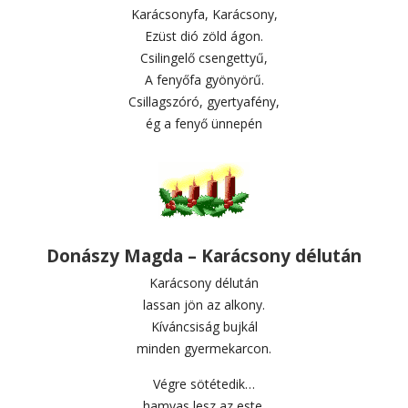
Karácsonyfa, Karácsony,
Ezüst dió zöld ágon.
Csilingelő csengettyű,
A fenyőfa gyönyörű.
Csillagszóró, gyertyafény,
ég a fenyő ünnepén
Donászy Magda – Karácsony délután
Karácsony délután
lassan jön az alkony.
Kíváncsiság bujkál
minden gyermekarcon.
Végre sötétedik…
hamvas lesz az este.