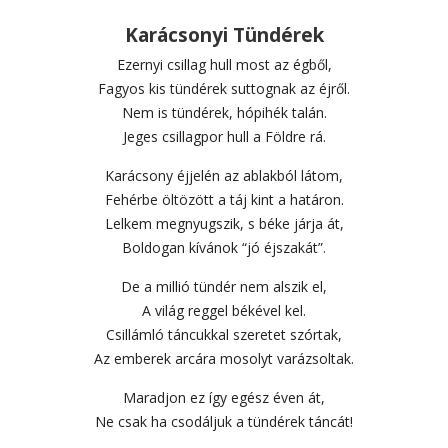
Karácsonyi Tündérek
Ezernyi csillag hull most az égből,
Fagyos kis tündérek suttognak az éjről.
Nem is tündérek, hópihék talán.
Jeges csillagpor hull a Földre rá.
Karácsony éjjelén az ablakból látom,
Fehérbe öltözött a táj kint a határon.
Lelkem megnyugszik, s béke járja át,
Boldogan kívánok “jó éjszakát”.
De a millió tündér nem alszik el,
A világ reggel békével kel.
Csillámló táncukkal szeretet szórtak,
Az emberek arcára mosolyt varázsoltak.
Maradjon ez így egész éven át,
Ne csak ha csodáljuk a tündérek táncát!