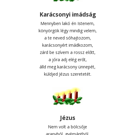
Karácsonyi imádság
Mennyben lakó én Istenem,
könyörgök légy mindig velem,
a te neved sóhajtozom,
karácsonyért imádkozom,
zárd be szívem a rossz előtt,
a jóra adj elég erőt,
álld meg karácsony ünnepét,
küldjed Jézus szeretetét.
Jézus
Nem volt a bölcsője
aranyból, gyémántból,