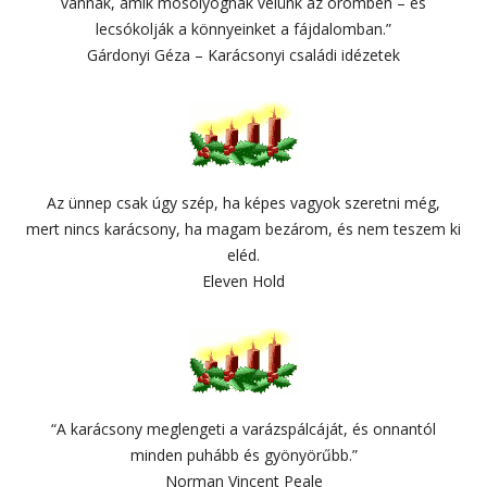
vannak, amik mosolyognak velünk az örömben – és
lecsókolják a könnyeinket a fájdalomban.”
Gárdonyi Géza – Karácsonyi családi idézetek
Az ünnep csak úgy szép, ha képes vagyok szeretni még,
mert nincs karácsony, ha magam bezárom, és nem teszem ki
eléd.
Eleven Hold
“A karácsony meglengeti a varázspálcáját, és onnantól
minden puhább és gyönyörűbb.”
Norman Vincent Peale