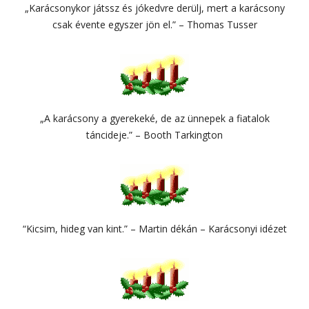
„Karácsonykor játssz és jókedvre derülj, mert a karácsony
csak évente egyszer jön el.” – Thomas Tusser
„A karácsony a gyerekeké, de az ünnepek a fiatalok
táncideje.” – Booth Tarkington
“Kicsim, hideg van kint.” – Martin dékán – Karácsonyi idézet