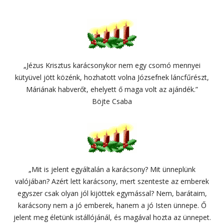
„Jézus Krisztus karácsonykor nem egy csomó mennyei
kütyüvel jött közénk, hozhatott volna Józsefnek láncfűrészt,
Máriának habverőt, ehelyett ő maga volt az ajándék.”
Böjte Csaba
„Mit is jelent egyáltalán a karácsony? Mit ünneplünk
valójában? Azért lett karácsony, mert szenteste az emberek
egyszer csak olyan jól kijöttek egymással? Nem, barátaim,
karácsony nem a jó emberek, hanem a jó Isten ünnepe. Ő
jelent meg életünk istállójánál, és magával hozta az ünnepet.