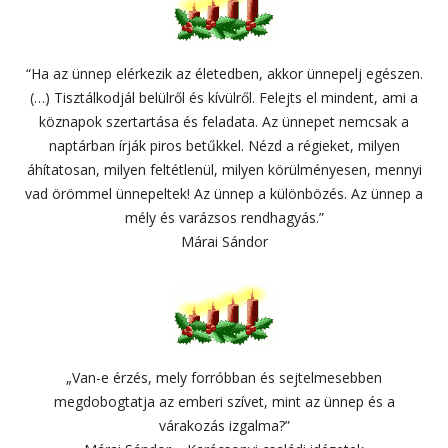
“Ha az ünnep elérkezik az életedben, akkor ünnepelj egészen.
(…) Tisztálkodjál belülről és kívülről. Felejts el mindent, ami a
köznapok szertartása és feladata. Az ünnepet nemcsak a
naptárban írják piros betűkkel. Nézd a régieket, milyen
áhítatosan, milyen feltétlenül, milyen körülményesen, mennyi
vad örömmel ünnepeltek! Az ünnep a különbözés. Az ünnep a
mély és varázsos rendhagyás.”
Márai Sándor
„Van-e érzés, mely forróbban és sejtelmesebben
megdobogtatja az emberi szívet, mint az ünnep és a
várakozás izgalma?”