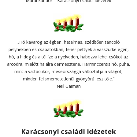
Márai Sándor – Karácsonyi családi idézetek
„Hó kavarog az égben, hatalmas, szédítően táncoló
pelyhekben és csapatokban, fehér pettyek a vasszürke égen,
hó, a hideg és a tél íze a nyelveden, habozva lehel csókot az
arcodra, mielőtt halálra dermesztene. Harminccentis hó, puha,
mint a vattacukor, meseországgá változtatja a világot,
minden felismerhetetlenül gyönyörű lesz tőle.”
Neil Gaiman
Karácsonyi családi idézetek