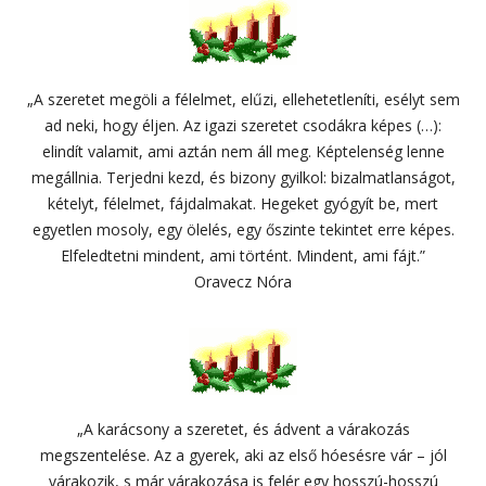
„A szeretet megöli a félelmet, elűzi, ellehetetleníti, esélyt sem
ad neki, hogy éljen. Az igazi szeretet csodákra képes (…):
elindít valamit, ami aztán nem áll meg. Képtelenség lenne
megállnia. Terjedni kezd, és bizony gyilkol: bizalmatlanságot,
kételyt, félelmet, fájdalmakat. Hegeket gyógyít be, mert
egyetlen mosoly, egy ölelés, egy őszinte tekintet erre képes.
Elfeledtetni mindent, ami történt. Mindent, ami fájt.”
Oravecz Nóra
„A karácsony a szeretet, és ádvent a várakozás
megszentelése. Az a gyerek, aki az első hóesésre vár – jól
várakozik, s már várakozása is felér egy hosszú-hosszú