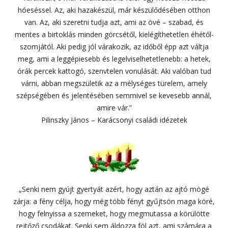
hóeséssel. Az, aki hazakészül, már készülődésében otthon
van. Az, aki szeretni tudja azt, ami az övé – szabad, és
mentes a birtoklás minden görcsétől, kielégíthetetlen éhétől-
szomjától. Aki pedig jól várakozik, az időből épp azt váltja
meg, ami a leggépiesebb és legelviselhetetlenebb: a hetek,
órák percek kattogó, szenvtelen vonulását. Aki valóban tud
várni, abban megszületik az a mélységes türelem, amely
szépségében és jelentésében semmivel se kevesebb annál,
amire vár.”
Pilinszky János – Karácsonyi családi idézetek
„Senki nem gyújt gyertyát azért, hogy aztán az ajtó mögé
zárja: a fény célja, hogy még több fényt gyűjtsön maga köré,
hogy felnyissa a szemeket, hogy megmutassa a körülötte
rejtőző csodákat. Senki sem áldozza föl azt, ami számára a