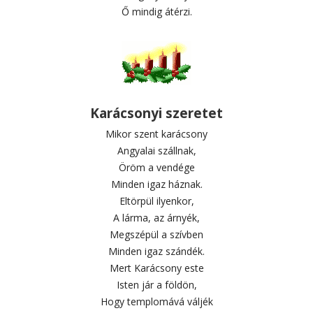
Ő mindig átérzi.
Karácsonyi szeretet
Mikor szent karácsony
Angyalai szállnak,
Öröm a vendége
Minden igaz háznak.
Eltörpül ilyenkor,
A lárma, az árnyék,
Megszépül a szívben
Minden igaz szándék.
Mert Karácsony este
Isten jár a földön,
Hogy templomává váljék