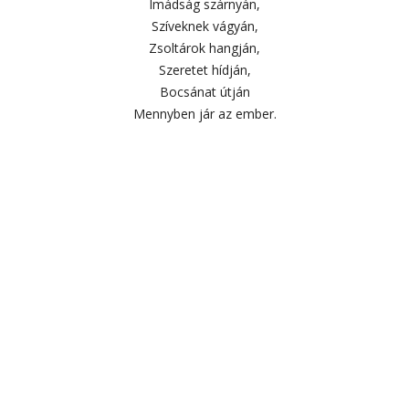
Imádság szárnyán,
Szíveknek vágyán,
Zsoltárok hangján,
Szeretet hídján,
Bocsánat útján
Mennyben jár az ember.