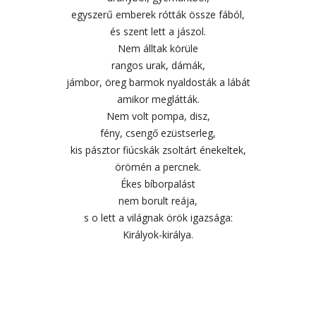
egyszerű emberek rótták össze fából,
és szent lett a jászol.
Nem álltak körüle
rangos urak, dámák,
jámbor, öreg barmok nyaldosták a lábát
amikor meglátták.
Nem volt pompa, disz,
fény, csengő ezüstserleg,
kis pásztor fiúcskák zsoltárt énekeltek,
örömén a percnek.
Ékes bíborpalást
nem borult reája,
s o lett a világnak örök igazsága:
Királyok-királya.