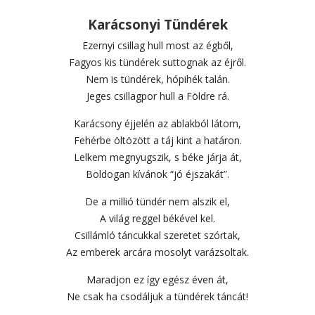
Karácsonyi Tündérek
Ezernyi csillag hull most az égből,
Fagyos kis tündérek suttognak az éjről.
Nem is tündérek, hópihék talán.
Jeges csillagpor hull a Földre rá.
Karácsony éjjelén az ablakból látom,
Fehérbe öltözött a táj kint a határon.
Lelkem megnyugszik, s béke járja át,
Boldogan kívánok “jó éjszakát”.
De a millió tündér nem alszik el,
A világ reggel békével kel.
Csillámló táncukkal szeretet szórtak,
Az emberek arcára mosolyt varázsoltak.
Maradjon ez így egész éven át,
Ne csak ha csodáljuk a tündérek táncát!