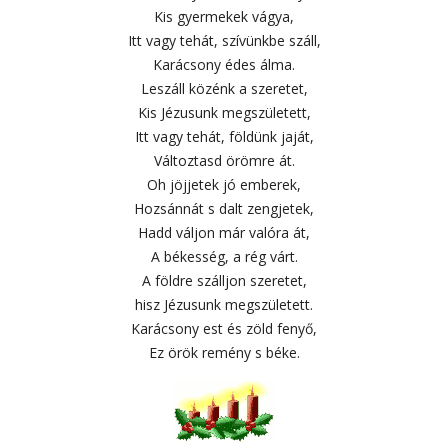
Kis gyermekek vágya,
Itt vagy tehát, szívünkbe száll,
Karácsony édes álma.
Leszáll közénk a szeretet,
Kis Jézusunk megszületett,
Itt vagy tehát, földünk jaját,
Változtasd örömre át.
Oh jöjjetek jó emberek,
Hozsánnát s dalt zengjetek,
Hadd váljon már valóra át,
A békesség, a rég várt.
A földre szálljon szeretet,
hisz Jézusunk megszületett.
Karácsony est és zöld fenyő,
Ez örök remény s béke.