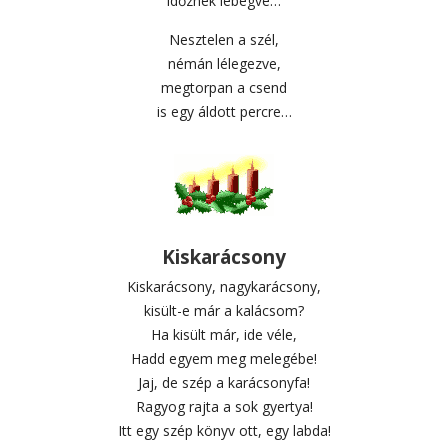
időznek lebegve…
Nesztelen a szél,
némán lélegezve,
megtorpan a csend
is egy áldott percre…
Kiskarácsony
Kiskarácsony, nagykarácsony,
kisült-e már a kalácsom?
Ha kisült már, ide véle,
Hadd egyem meg melegébe!
Jaj, de szép a karácsonyfa!
Ragyog rajta a sok gyertya!
Itt egy szép könyv ott, egy labda!