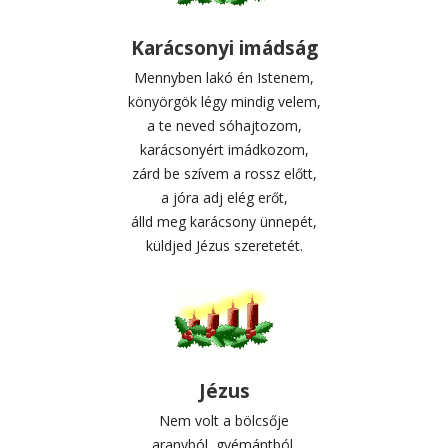
Karácsonyi imádság
Mennyben lakó én Istenem,
könyörgök légy mindig velem,
a te neved sóhajtozom,
karácsonyért imádkozom,
zárd be szívem a rossz előtt,
a jóra adj elég erőt,
álld meg karácsony ünnepét,
küldjed Jézus szeretetét.
Jézus
Nem volt a bölcsője
aranyból, gyémántból,