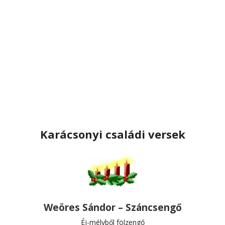
Karácsonyi családi versek
Weöres Sándor – Száncsengő
Éj-mélyből fölzengő