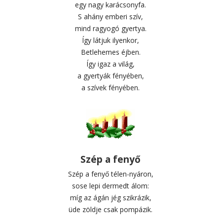
egy nagy karácsonyfa.
S ahány emberi szív,
mind ragyogó gyertya.
Így látjuk ilyenkor,
Betlehemes éjben.
Így igaz a világ,
a gyertyák fényében,
a szívek fényében.
Szép a fenyő
Szép a fenyő télen-nyáron,
sose lepi dermedt álom:
míg az ágán jég szikrázik,
üde zöldje csak pompázik.