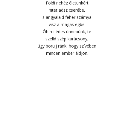
Földi nehéz életünkért
hitet adsz cserébe,
s angyalaid fehér szárnya
visz a magas égbe.
Óh mi édes ünnepünk, te
szelíd szép karácsony,
úgy borulj ránk, hogy szívében
minden ember áldjon.