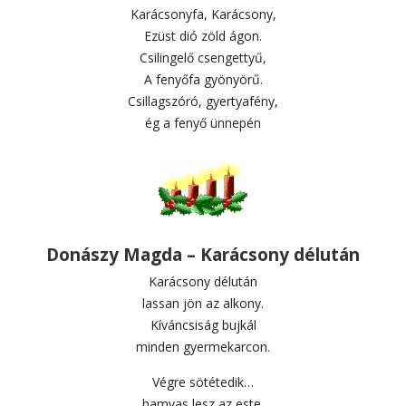
Karácsonyfa, Karácsony,
Ezüst dió zöld ágon.
Csilingelő csengettyű,
A fenyőfa gyönyörű.
Csillagszóró, gyertyafény,
ég a fenyő ünnepén
Donászy Magda – Karácsony délután
Karácsony délután
lassan jön az alkony.
Kíváncsiság bujkál
minden gyermekarcon.
Végre sötétedik…
hamvas lesz az este.