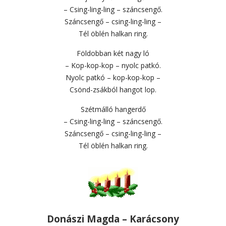
– Csing-ling-ling – száncsengő.
Száncsengő – csing-ling-ling –
Tél öblén halkan ring.
Földobban két nagy ló
– Kop-kop-kop – nyolc patkó.
Nyolc patkó – kop-kop-kop –
Csönd-zsákból hangot lop.
Szétmálló hangerdő
– Csing-ling-ling – száncsengő.
Száncsengő – csing-ling-ling –
Tél öblén halkan ring.
Donászi Magda – Karácsony