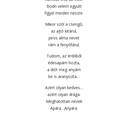
Bodri velem együtt
figyel minden neszre.
Mikor szól a csengő,
az ajtó kitárul,
piros alma nevet
rám a fenyőfárul.
Tudom, az erdőből
édesapám hozta,
a diót meg anyám
be is aranyozta…
Azért olyan kedves…
azért olyan drága.
Meghatottan nézek
Apára…Anyára.