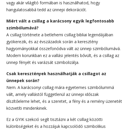
vagy akár világító formában is használhatod, hogy
hangulatosabbá tedd az ünnepi dekorációt.
Miért vált a csillag a karácsony egyik legfontosabb
szimbólumává?
A csillag története a betlehemi csillag bibliai legendájában
gyökerezik, és az évszázadok során a keresztény
hagyományokkal összefonódva vált az ünnep szimbólumává.
Modern korunkban ez a vallási jelentés bővült, és a csillag az
ünnep fényét és varázsát szimbolizálja.
Csak keresztények használhatják a csillagot az
ünnepek során?
Nem. A karácsonyi csillag mára egyetemes szimbólummá
vált, amely vallástól függetlenül az ünnepi időszak
díszítőeleme lehet, és a szeretet, a fény és a remény üzenetét
közvetíti mindenkinek.
Ez a GYIK szekció segít tisztázni a két csillag közötti
különbségeket és a hozzájuk kapcsolódó szimbolikus