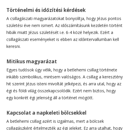
Történelmi és időzítési kérdések
A csillagászati magyarázatokat bonyolítja, hogy Jézus pontos
születési éve nem ismert. Az időszámításunk kezdetén történt
hibák miatt Jézus születését i.e. 6-4 közé helyezik. Ezért a
csillagászati eseményeket is ebben az időintervallumban kell
keresni.
Mitikus magyarázat
Egyes tudósok úgy vélik, hogy a betlehemi csillag története
inkább szimbolikus, mintsem valóságos. A csillag a keresztény
hit szerint Jézus isteni mivoltát jelképezi, és arra utal, hogy az
égi és földi világ összekapcsolódik. Ezért nem biztos, hogy
egy konkrét égi jelenség áll a történet mögött.
Kapcsolat a napkeleti bölcsekkel
A betlehemi csillag azért is izgalmas, mert a bölcsek
csillagászként értelmezték az égi jeleket. Ez arra utalhat, hogy