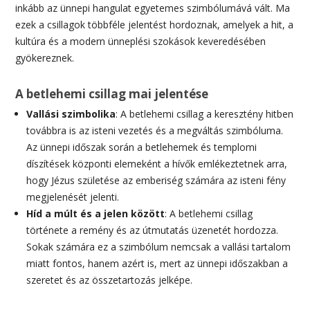
inkább az ünnepi hangulat egyetemes szimbólumává vált. Ma
ezek a csillagok többféle jelentést hordoznak, amelyek a hit, a
kultúra és a modern ünneplési szokások keveredésében
gyökereznek.
A betlehemi csillag mai jelentése
Vallási szimbolika
: A betlehemi csillag a keresztény hitben
továbbra is az isteni vezetés és a megváltás szimbóluma.
Az ünnepi időszak során a betlehemek és templomi
díszítések központi elemeként a hívők emlékeztetnek arra,
hogy Jézus születése az emberiség számára az isteni fény
megjelenését jelenti.
Híd a múlt és a jelen között
: A betlehemi csillag
története a remény és az útmutatás üzenetét hordozza.
Sokak számára ez a szimbólum nemcsak a vallási tartalom
miatt fontos, hanem azért is, mert az ünnepi időszakban a
szeretet és az összetartozás jelképe.