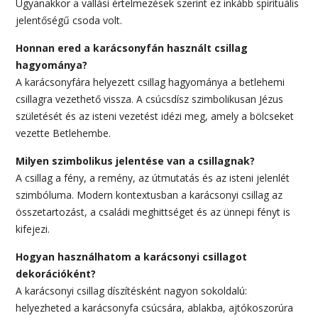
Ugyanakkor a vallási értelmezések szerint ez inkább spirituális
jelentőségű csoda volt.
Honnan ered a karácsonyfán használt csillag
hagyománya?
A karácsonyfára helyezett csillag hagyománya a betlehemi
csillagra vezethető vissza. A csúcsdísz szimbolikusan Jézus
születését és az isteni vezetést idézi meg, amely a bölcseket
vezette Betlehembe.
Milyen szimbolikus jelentése van a csillagnak?
A csillag a fény, a remény, az útmutatás és az isteni jelenlét
szimbóluma. Modern kontextusban a karácsonyi csillag az
összetartozást, a családi meghittséget és az ünnepi fényt is
kifejezi.
Hogyan használhatom a karácsonyi csillagot
dekorációként?
A karácsonyi csillag díszítésként nagyon sokoldalú:
helyezheted a karácsonyfa csúcsára, ablakba, ajtókoszorúra