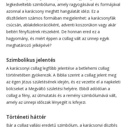
legkedveltebb szimbóluma, amely ragyogásával és formájával
azonnal a karácsony meghitt hangulatát idézi. Ez a
díszítőelem számos formában megjelenhet: a karácsonyfák
csúcsán, ablakdekorációként, adventi koszorúkon vagy akár
beltéri fényfüzérek részeként. De honnan ered ez a
hagyomány, és miért éppen a csillag vált az ünnep egyik
meghatározó jelképévé?
Szimbolikus jelentés
A karácsonyi csillag legfőbb jelentése a betlehemi csillag
történetében gyökerezik. A Biblia szerint a csillag jelent meg
az égen Jézus születésének idején, és ez vezette el a napkeleti
bölcseket a Megváltó születési helyére. Ebből adódóan a
csillag a fény, az útmutatás és a remény szimbólumává vált,
amely az ünnepi időszak lényegét is kifejezi.
Történeti háttér
Bár a csillag vallási eredetű szimbólum, a karácsonyi díszítés