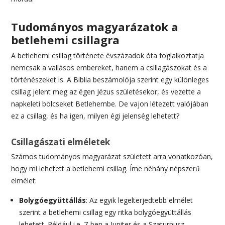
Tudományos magyarázatok a
betlehemi csillagra
A betlehemi csillag története évszázadok óta foglalkoztatja
nemcsak a vallásos embereket, hanem a csillagászokat és a
történészeket is. A Biblia beszámolója szerint egy különleges
csillag jelent meg az égen Jézus születésekor, és vezette a
napkeleti bölcseket Betlehembe. De vajon létezett valójában
ez a csillag, és ha igen, milyen égi jelenség lehetett?
Csillagászati elméletek
Számos tudományos magyarázat született arra vonatkozóan,
hogy mi lehetett a betlehemi csillag. Íme néhány népszerű
elmélet:
Bolygóegyüttállás
: Az egyik legelterjedtebb elmélet
szerint a betlehemi csillag egy ritka bolygóegyüttállás
lehetett. Például i.e. 7-ben a Jupiter és a Szaturnusz