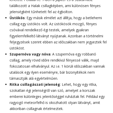
találkozott a Halak csillagképben, ami különösen fényes
jelenségként tűnhetett fel az égbolton.
Üstökös
: Egy másik elmélet azt állítja, hogy a betlehemi
csillag egy üstökös volt. Az üstökösök mozgó, fényes
csóvával rendelkező égi testek, amelyek gyakran
figyelemfelkeltő látványt nyújtanak. Azonban a történelmi
feljegyzések szerint ebben az időszakban nem jegyeztek fel
üstököst.
Szupernóva vagy nóva
: A szupernóva egy robbanó
csillag, amely rövid időre rendkívül fényessé válik, majd
fokozatosan elhalványul. Az i.e. 1 körüli időszakban vannak
utalások egy ilyen eseményre, bár bizonyítékok nem
támasztják alá egyértelműen.
Ritka csillagászati jelenség
: Lehet, hogy egy ritka,
szokatlan égi jelenségről van szó, amelyet a korszak
emberei különleges jelentőséggel ruháztak fel. Például egy
ragyogó meteorfelhő is okozhatott olyan látványt, amit
akkoriban csillagnak értelmeztek.