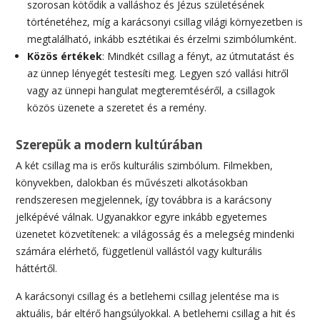
szorosan kötődik a valláshoz és Jézus születésének
történetéhez, míg a karácsonyi csillag világi környezetben is
megtalálható, inkább esztétikai és érzelmi szimbólumként.
Közös értékek
: Mindkét csillag a fényt, az útmutatást és
az ünnep lényegét testesíti meg. Legyen szó vallási hitről
vagy az ünnepi hangulat megteremtéséről, a csillagok
közös üzenete a szeretet és a remény.
Szerepük a modern kultúrában
A két csillag ma is erős kulturális szimbólum. Filmekben,
könyvekben, dalokban és művészeti alkotásokban
rendszeresen megjelennek, így továbbra is a karácsony
jelképévé válnak. Ugyanakkor egyre inkább egyetemes
üzenetet közvetítenek: a világosság és a melegség mindenki
számára elérhető, függetlenül vallástól vagy kulturális
háttértől.
A karácsonyi csillag és a betlehemi csillag jelentése ma is
aktuális, bár eltérő hangsúlyokkal. A betlehemi csillag a hit és