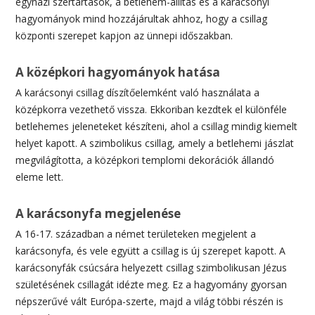
egyházi szertartások, a betlehem-állítás és a karácsonyi
hagyományok mind hozzájárultak ahhoz, hogy a csillag
központi szerepet kapjon az ünnepi időszakban.
A középkori hagyományok hatása
A karácsonyi csillag díszítőelemként való használata a
középkorra vezethető vissza. Ekkoriban kezdtek el különféle
betlehemes jeleneteket készíteni, ahol a csillag mindig kiemelt
helyet kapott. A szimbolikus csillag, amely a betlehemi jászlat
megvilágította, a középkori templomi dekorációk állandó
eleme lett.
A karácsonyfa megjelenése
A 16-17. században a német területeken megjelent a
karácsonyfa, és vele együtt a csillag is új szerepet kapott. A
karácsonyfák csúcsára helyezett csillag szimbolikusan Jézus
születésének csillagát idézte meg. Ez a hagyomány gyorsan
népszerűvé vált Európa-szerte, majd a világ többi részén is