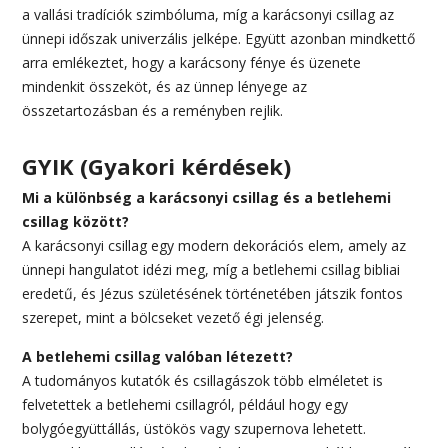
a vallási tradíciók szimbóluma, míg a karácsonyi csillag az
ünnepi időszak univerzális jelképe. Együtt azonban mindkettő
arra emlékeztet, hogy a karácsony fénye és üzenete
mindenkit összeköt, és az ünnep lényege az
összetartozásban és a reményben rejlik.
GYIK (Gyakori kérdések)
Mi a különbség a karácsonyi csillag és a betlehemi
csillag között?
A karácsonyi csillag egy modern dekorációs elem, amely az
ünnepi hangulatot idézi meg, míg a betlehemi csillag bibliai
eredetű, és Jézus születésének történetében játszik fontos
szerepet, mint a bölcseket vezető égi jelenség.
A betlehemi csillag valóban létezett?
A tudományos kutatók és csillagászok több elméletet is
felvetettek a betlehemi csillagról, például hogy egy
bolygóegyüttállás, üstökös vagy szupernova lehetett.