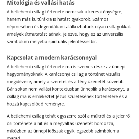
Mitológia és vallási hatás
A betlehemi csillag története nemcsak a kereszténységre,
hanem más kultúrákra is hatást gyakorolt. Számos
népmesében és legendában találkozhatunk olyan csillagokkal,
amelyek útmutatást adnak, jelezve, hogy ez az univerzális
szimbólum mélyebb spirituális jelentéssel bír.
Kapcsolat a modern karácsonnyal
A betlehemi csillag története ma is szerves része az ünnepi
hagyományoknak. A karácsonyi csillag a történet vizuális
megidézése, amely a szeretet és a fény üzenetét közvetíti.
Bár sokan nem vallási kontextusban ünneplik a karácsonyt, a
csillag ma is emlékeztet Jézus születésének történetére és a
hozzá kapcsolódó reményre.
A betlehemi csillag tehát egyszerre szól a múltról és a jelenről:
ősi története a hit és a megváltás üzenetét hordozza,
miközben az ünnepi időszak egyik legszebb szimbóluma
marad.