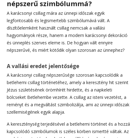
népszerű szimbólummá?
A karácsonyi csillag mára az ünnepi időszak egyik
legfontosabb és legismertebb szimbólumává vált. A
díszítőelemként használt csillag nemcsak a vallási
hagyományok része, hanem a modern karácsonyi dekoráció
és ünneplés szerves eleme is. De hogyan vált ennyire
népszerűvé, és miért kötődik olyan szorosan az ünnephez?
A vallási eredet jelentősége
A karácsonyi csillag népszerűsége szorosan kapcsolódik a
betlehemi csillag történetéhez, amely a keresztény hit szerint
Jézus születésének örömhírét hirdette, és a napkeleti
bölcseket Betlehembe vezette. A csillag az isteni vezetést, a
reményt és a megváltást szimbolizálja, ami az ünnepi időszak
szellemiségének egyik alapja.
A kereszténység terjedésével a betlehemi történet és a hozzá
kapcsolódó szimbólumok is széles körben ismertté váltak. Az