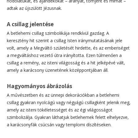
hódolatukat, és ajándékokat – aranyat, tömjént és mirhát –
adtak az újszülött Jézusnak.
A csillag jelentése
A betlehemi csillag szimbolikája rendkívül gazdag. A
keresztény hit szerint a csillag Isten iránymutatásának jele
volt, amely a Megváltó születését hirdette, és az emberiséget
a megváltáshoz vezető útra irányította. Ezen túlmenően a
csillag a remény, az isteni világosság és a hit jelképévé vált,
amely a karácsony üzenetének középpontjában áll.
Hagyományos ábrázolás
A művészetben és az ünnepi dekorációkban a betlehemi
csillag gyakran nyolcágú vagy négyágú csillagként jelenik meg,
amely az isteni tökéletességet és az égi világosságot
szimbolizálja. Gyakran láthatjuk betlehemek felett elhelyezve,
a karácsonyfák csúcsán vagy templomi díszítéseken.