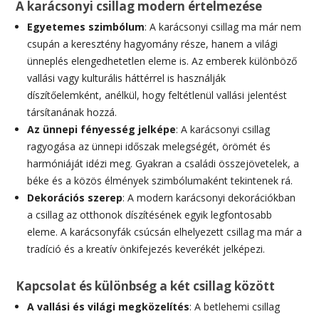
A karácsonyi csillag modern értelmezése
Egyetemes szimbólum
: A karácsonyi csillag ma már nem
csupán a keresztény hagyomány része, hanem a világi
ünneplés elengedhetetlen eleme is. Az emberek különböző
vallási vagy kulturális háttérrel is használják
díszítőelemként, anélkül, hogy feltétlenül vallási jelentést
társítanának hozzá.
Az ünnepi fényesség jelképe
: A karácsonyi csillag
ragyogása az ünnepi időszak melegségét, örömét és
harmóniáját idézi meg. Gyakran a családi összejövetelek, a
béke és a közös élmények szimbólumaként tekintenek rá.
Dekorációs szerep
: A modern karácsonyi dekorációkban
a csillag az otthonok díszítésének egyik legfontosabb
eleme. A karácsonyfák csúcsán elhelyezett csillag ma már a
tradíció és a kreatív önkifejezés keverékét jelképezi.
Kapcsolat és különbség a két csillag között
A vallási és világi megközelítés
: A betlehemi csillag