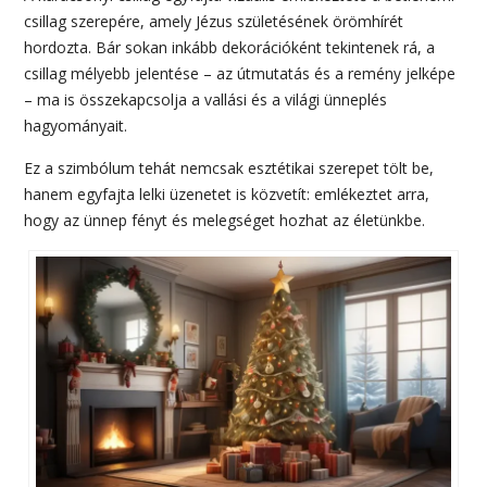
csillag szerepére, amely Jézus születésének örömhírét
hordozta. Bár sokan inkább dekorációként tekintenek rá, a
csillag mélyebb jelentése – az útmutatás és a remény jelképe
– ma is összekapcsolja a vallási és a világi ünneplés
hagyományait.
Ez a szimbólum tehát nemcsak esztétikai szerepet tölt be,
hanem egyfajta lelki üzenetet is közvetít: emlékeztet arra,
hogy az ünnep fényt és melegséget hozhat az életünkbe.