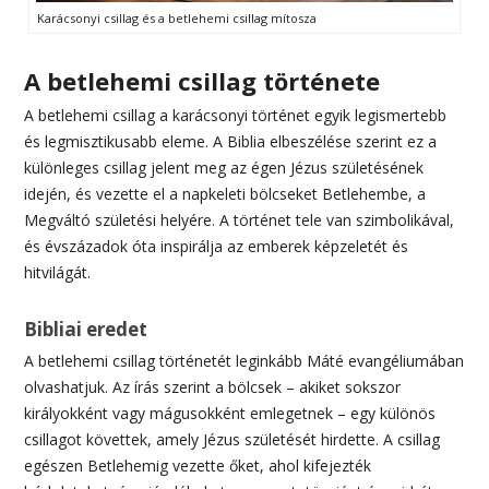
Karácsonyi csillag és a betlehemi csillag mítosza
A betlehemi csillag története
A betlehemi csillag a karácsonyi történet egyik legismertebb
és legmisztikusabb eleme. A Biblia elbeszélése szerint ez a
különleges csillag jelent meg az égen Jézus születésének
idején, és vezette el a napkeleti bölcseket Betlehembe, a
Megváltó születési helyére. A történet tele van szimbolikával,
és évszázadok óta inspirálja az emberek képzeletét és
hitvilágát.
Bibliai eredet
A betlehemi csillag történetét leginkább Máté evangéliumában
olvashatjuk. Az írás szerint a bölcsek – akiket sokszor
királyokként vagy mágusokként emlegetnek – egy különös
csillagot követtek, amely Jézus születését hirdette. A csillag
egészen Betlehemig vezette őket, ahol kifejezték