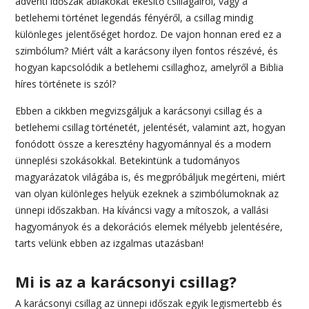
adventi időszak ablakokat ékesítő csillagairól, vagy a
betlehemi történet legendás fényéről, a csillag mindig
különleges jelentőséget hordoz. De vajon honnan ered ez a
szimbólum? Miért vált a karácsony ilyen fontos részévé, és
hogyan kapcsolódik a betlehemi csillaghoz, amelyről a Biblia
híres története is szól?
Ebben a cikkben megvizsgáljuk a karácsonyi csillag és a
betlehemi csillag történetét, jelentését, valamint azt, hogyan
fonódott össze a keresztény hagyománnyal és a modern
ünneplési szokásokkal. Betekintünk a tudományos
magyarázatok világába is, és megpróbáljuk megérteni, miért
van olyan különleges helyük ezeknek a szimbólumoknak az
ünnepi időszakban. Ha kíváncsi vagy a mítoszok, a vallási
hagyományok és a dekorációs elemek mélyebb jelentésére,
tarts velünk ebben az izgalmas utazásban!
Mi is az a karácsonyi csillag?
A karácsonyi csillag az ünnepi időszak egyik legismertebb és