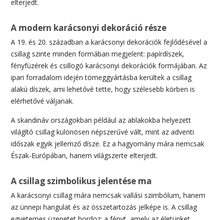
elterjedt.
A modern karácsonyi dekoráció része
A 19. és 20. században a karácsonyi dekorációk fejlődésével a
csillag szinte minden formában megjelent: papírdíszek,
fényfüzérek és csillogó karácsonyi dekorációk formájában. Az
ipari forradalom idején tömeggyártásba kerültek a csillag
alakú díszek, ami lehetővé tette, hogy szélesebb körben is
elérhetővé váljanak.
A skandináv országokban például az ablakokba helyezett
világító csillag különösen népszerűvé vált, mint az adventi
időszak egyik jellemző dísze. Ez a hagyomány mára nemcsak
Észak-Európában, hanem világszerte elterjedt.
A csillag szimbolikus jelentése ma
A karácsonyi csillag mára nemcsak vallási szimbólum, hanem
az ünnepi hangulat és az összetartozás jelképe is. A csillag
egyetemes üzenetet hordoz: a fényt, amely az életünket