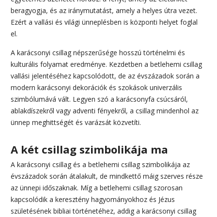
beragyogja, és az iránymutatást, amely a helyes útra vezet.
Ezért a vallási és világi ünneplésben is központi helyet foglal
el.
A karácsonyi csillag népszerűsége hosszú történelmi és
kulturális folyamat eredménye. Kezdetben a betlehemi csillag
vallási jelentéséhez kapcsolódott, de az évszázadok során a
modern karácsonyi dekorációk és szokások univerzális
szimbólumává vált. Legyen szó a karácsonyfa csúcsáról,
ablakdíszekről vagy adventi fényekről, a csillag mindenhol az
ünnep meghittségét és varázsát közvetíti.
A két csillag szimbolikája ma
A karácsonyi csillag és a betlehemi csillag szimbolikája az
évszázadok során átalakult, de mindkettő máig szerves része
az ünnepi időszaknak. Míg a betlehemi csillag szorosan
kapcsolódik a keresztény hagyományokhoz és Jézus
születésének bibliai történetéhez, addig a karácsonyi csillag