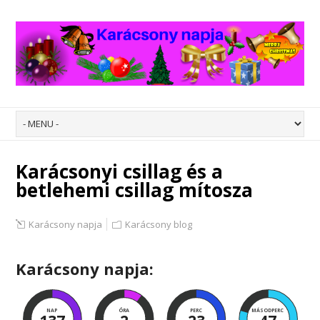
Karácsonyi csillag és a
betlehemi csillag mítosza
Karácsony napja
Karácsony blog
Karácsony napja:
NAP
ÓRA
PERC
MÁSODPERC