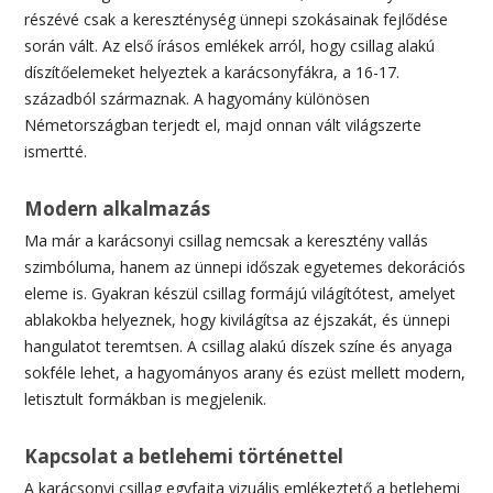
részévé csak a kereszténység ünnepi szokásainak fejlődése
során vált. Az első írásos emlékek arról, hogy csillag alakú
díszítőelemeket helyeztek a karácsonyfákra, a 16-17.
századból származnak. A hagyomány különösen
Németországban terjedt el, majd onnan vált világszerte
ismertté.
Modern alkalmazás
Ma már a karácsonyi csillag nemcsak a keresztény vallás
szimbóluma, hanem az ünnepi időszak egyetemes dekorációs
eleme is. Gyakran készül csillag formájú világítótest, amelyet
ablakokba helyeznek, hogy kivilágítsa az éjszakát, és ünnepi
hangulatot teremtsen. A csillag alakú díszek színe és anyaga
sokféle lehet, a hagyományos arany és ezüst mellett modern,
letisztult formákban is megjelenik.
Kapcsolat a betlehemi történettel
A karácsonyi csillag egyfajta vizuális emlékeztető a betlehemi