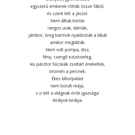
egyszerű emberek rótták össze fából,
és szent lett a jászol.
Nem álltak körüle
rangos urak, dámák,
jámbor, öreg barmok nyaldosták a lábát
amikor meglátták.
Nem volt pompa, disz,
fény, csengő ezüstserleg,
kis pásztor fiúcskák zsoltárt énekeltek,
örömén a percnek.
Ékes bíborpalást
nem borult reája,
s o lett a világnak örök igazsága:
Királyok-királya.