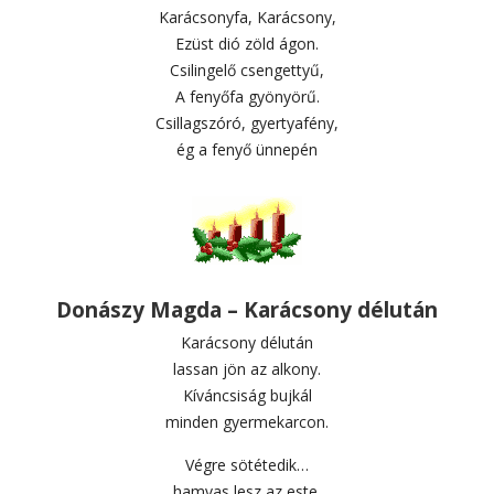
Karácsonyfa, Karácsony,
Ezüst dió zöld ágon.
Csilingelő csengettyű,
A fenyőfa gyönyörű.
Csillagszóró, gyertyafény,
ég a fenyő ünnepén
Donászy Magda – Karácsony délután
Karácsony délután
lassan jön az alkony.
Kíváncsiság bujkál
minden gyermekarcon.
Végre sötétedik…
hamvas lesz az este.