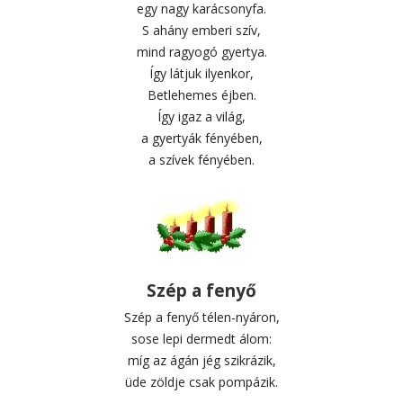
egy nagy karácsonyfa.
S ahány emberi szív,
mind ragyogó gyertya.
Így látjuk ilyenkor,
Betlehemes éjben.
Így igaz a világ,
a gyertyák fényében,
a szívek fényében.
Szép a fenyő
Szép a fenyő télen-nyáron,
sose lepi dermedt álom:
míg az ágán jég szikrázik,
üde zöldje csak pompázik.