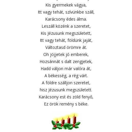
Kis gyermekek vágya,
Itt vagy tehát, szívünkbe száll,
Karácsony édes álma.
Leszáll közénk a szeretet,
Kis Jézusunk megszületett,
Itt vagy tehát, földünk jaját,
Változtasd örömre át.
Oh jöjjetek jó emberek,
Hozsánnát s dalt zengjetek,
Hadd váljon már valóra át,
A békesség, a rég várt.
A földre szálljon szeretet,
hisz Jézusunk megszületett.
Karácsony est és zöld fenyő,
Ez örök remény s béke.