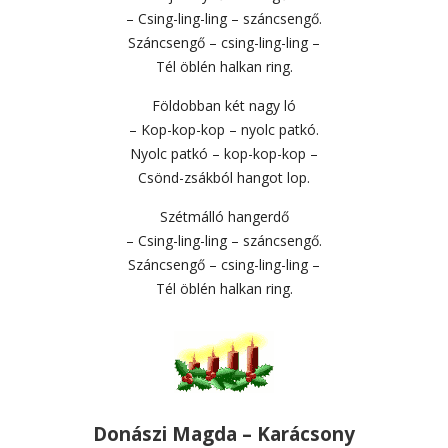
– Csing-ling-ling – száncsengő.
Száncsengő – csing-ling-ling –
Tél öblén halkan ring.
Földobban két nagy ló
– Kop-kop-kop – nyolc patkó.
Nyolc patkó – kop-kop-kop –
Csönd-zsákból hangot lop.
Szétmálló hangerdő
– Csing-ling-ling – száncsengő.
Száncsengő – csing-ling-ling –
Tél öblén halkan ring.
Donászi Magda – Karácsony