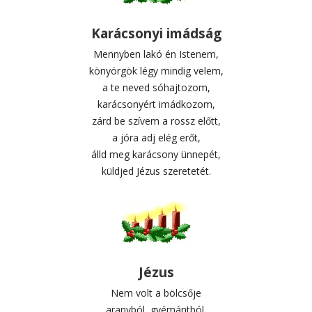
Karácsonyi imádság
Mennyben lakó én Istenem,
könyörgök légy mindig velem,
a te neved sóhajtozom,
karácsonyért imádkozom,
zárd be szívem a rossz előtt,
a jóra adj elég erőt,
álld meg karácsony ünnepét,
küldjed Jézus szeretetét.
Jézus
Nem volt a bölcsője
aranyból, gyémántból,