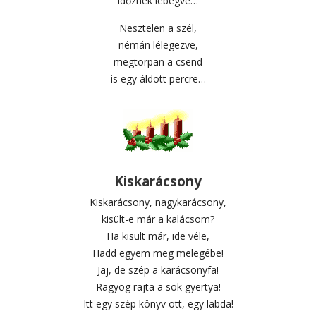
időznek lebegve…
Nesztelen a szél,
némán lélegezve,
megtorpan a csend
is egy áldott percre…
Kiskarácsony
Kiskarácsony, nagykarácsony,
kisült-e már a kalácsom?
Ha kisült már, ide véle,
Hadd egyem meg melegébe!
Jaj, de szép a karácsonyfa!
Ragyog rajta a sok gyertya!
Itt egy szép könyv ott, egy labda!