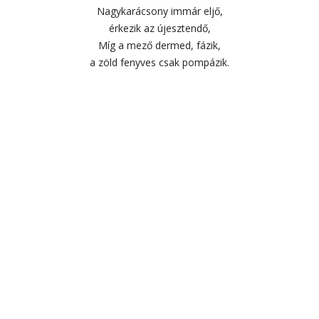
Nagykarácsony immár eljő,
érkezik az újesztendő,
Míg a mező dermed, fázik,
a zöld fenyves csak pompázik.