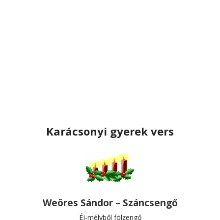
Karácsonyi gyerek vers
Weöres Sándor – Száncsengő
Éj-mélyből fölzengő