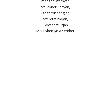
Imádság szárnyán,
Szíveknek vágyán,
Zsoltárok hangján,
Szeretet hídján,
Bocsánat útján
Mennyben jár az ember.