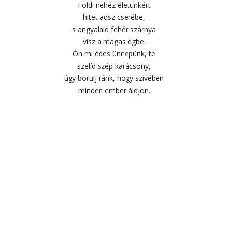
Földi nehéz életünkért
hitet adsz cserébe,
s angyalaid fehér szárnya
visz a magas égbe.
Óh mi édes ünnepünk, te
szelíd szép karácsony,
úgy borulj ránk, hogy szívében
minden ember áldjon.