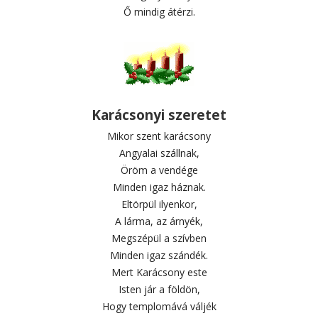
Ő mindig átérzi.
Karácsonyi szeretet
Mikor szent karácsony
Angyalai szállnak,
Öröm a vendége
Minden igaz háznak.
Eltörpül ilyenkor,
A lárma, az árnyék,
Megszépül a szívben
Minden igaz szándék.
Mert Karácsony este
Isten jár a földön,
Hogy templomává váljék