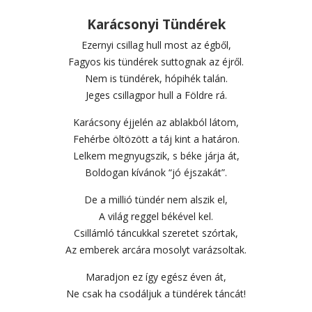
Karácsonyi Tündérek
Ezernyi csillag hull most az égből,
Fagyos kis tündérek suttognak az éjről.
Nem is tündérek, hópihék talán.
Jeges csillagpor hull a Földre rá.
Karácsony éjjelén az ablakból látom,
Fehérbe öltözött a táj kint a határon.
Lelkem megnyugszik, s béke járja át,
Boldogan kívánok “jó éjszakát”.
De a millió tündér nem alszik el,
A világ reggel békével kel.
Csillámló táncukkal szeretet szórtak,
Az emberek arcára mosolyt varázsoltak.
Maradjon ez így egész éven át,
Ne csak ha csodáljuk a tündérek táncát!