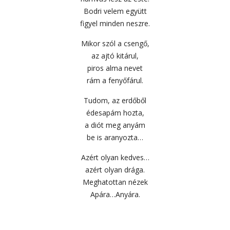
Bodri velem együtt
figyel minden neszre.
Mikor szól a csengő,
az ajtó kitárul,
piros alma nevet
rám a fenyőfárul.
Tudom, az erdőből
édesapám hozta,
a diót meg anyám
be is aranyozta…
Azért olyan kedves…
azért olyan drága.
Meghatottan nézek
Apára…Anyára.