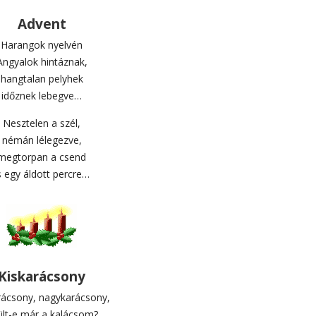
Advent
Harangok nyelvén
Angyalok hintáznak,
hangtalan pelyhek
időznek lebegve…
Nesztelen a szél,
némán lélegezve,
megtorpan a csend
s egy áldott percre…
Kiskarácsony
rácsony, nagykarácsony,
ült-e már a kalácsom?