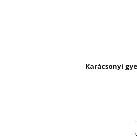
Karácsonyi gy
L
M