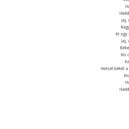
Ha
Hadd
Jaj,
Ragy
Itt egy
Jaj,
Béke
Kis 
Ka
Hintsél békét a 
ki
Ha
Hadd