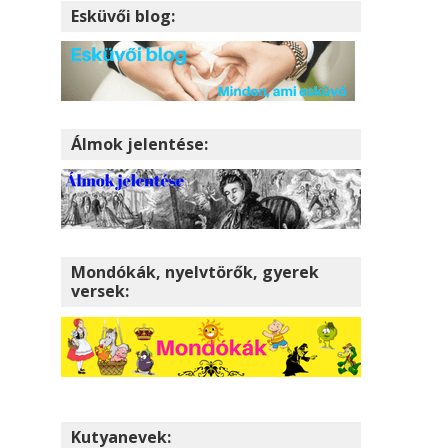
Esküvői blog:
Álmok jelentése:
Mondókák, nyelvtörők, gyerek
versek:
Kutyanevek: