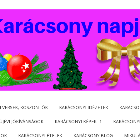
I VERSEK, KÖSZÖNTŐK
KARÁCSONYI IDÉZETEK
KARÁCSO
 ÚJÉVI JÓKÍVÁNSÁGOK
KARÁCSONYI KÉPEK -1
KARÁCSONYI
LOK
KARÁCSONYI ÉTELEK
KARÁCSONY BLOG
MIKUL