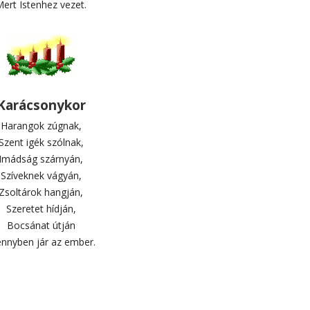
ert Istenhez vezet.
Karácsonykor
Harangok zúgnak,
Szent igék szólnak,
Imádság szárnyán,
Szíveknek vágyán,
Zsoltárok hangján,
Szeretet hídján,
Bocsánat útján
nnyben jár az ember.