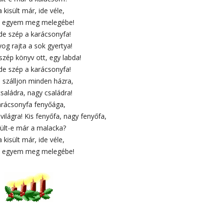
 kisült már, ide véle,
 egyem meg melegébe!
 de szép a karácsonyfa!
og rajta a sok gyertya!
 szép könyv ott, egy labda!
 de szép a karácsonyfa!
 szálljon minden házra,
családra, nagy családra!
rácsonyfa fenyőága,
világra! Kis fenyőfa, nagy fenyőfa,
sült-e már a malacka?
 kisült már, ide véle,
 egyem meg melegébe!