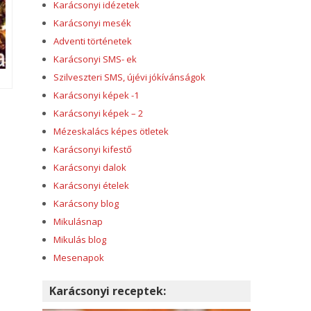
Karácsonyi idézetek
Karácsonyi mesék
Adventi történetek
Karácsonyi SMS- ek
Szilveszteri SMS, újévi jókívánságok
Karácsonyi képek -1
Karácsonyi képek – 2
Mézeskalács képes ötletek
Karácsonyi kifestő
Karácsonyi dalok
Karácsonyi ételek
Karácsony blog
Mikulásnap
Mikulás blog
Mesenapok
Karácsonyi receptek: