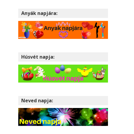
Anyák napjára:
Húsvét napja:
Neved napja: