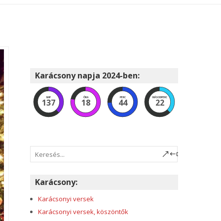
Karácsony napja 2024-ben:
NAP
ÓRA
PERC
MÁSODPERC
137
18
44
21
Karácsony:
Karácsonyi versek
Karácsonyi versek, köszöntők