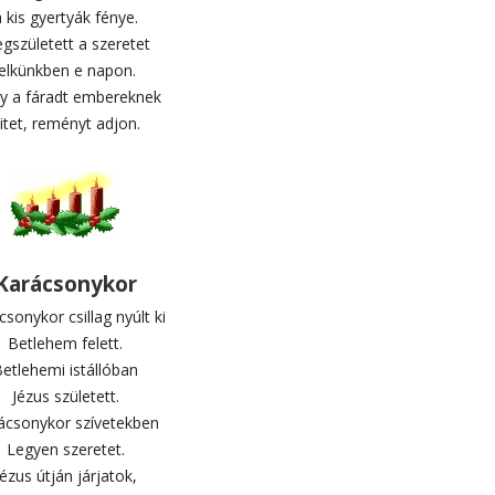
 kis gyertyák fénye.
gszületett a szeretet
lelkünkben e napon.
y a fáradt embereknek
itet, reményt adjon.
Karácsonykor
sonykor csillag nyúlt ki
Betlehem felett.
etlehemi istállóban
Jézus született.
ácsonykor szívetekben
Legyen szeretet.
Jézus útján járjatok,