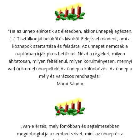
“Ha az ünnep elérkezik az életedben, akkor ünnepelj egészen.
(…) Tisztálkodjál belülről és kívülről. Felejts el mindent, ami a
köznapok szertartása és feladata. Az ünnepet nemcsak a
naptárban írják piros betűkkel. Nézd a régieket, milyen
áhítatosan, milyen feltétlenül, milyen körülményesen, mennyi
vad örömmel ünnepeltek! Az ünnep a különbözés. Az ünnep a
mély és varázsos rendhagyás.”
Márai Sándor
„Van-e érzés, mely forróbban és sejtelmesebben
megdobogtatja az emberi szívet, mint az ünnep és a