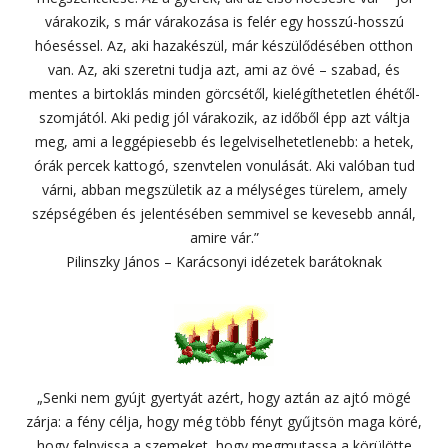
várakozik, s már várakozása is felér egy hosszú-hosszú
hóeséssel. Az, aki hazakészül, már készülődésében otthon
van. Az, aki szeretni tudja azt, ami az övé – szabad, és
mentes a birtoklás minden görcsétől, kielégíthetetlen éhétől-
szomjától. Aki pedig jól várakozik, az időből épp azt váltja
meg, ami a leggépiesebb és legelviselhetetlenebb: a hetek,
órák percek kattogó, szenvtelen vonulását. Aki valóban tud
várni, abban megszületik az a mélységes türelem, amely
szépségében és jelentésében semmivel se kevesebb annál,
amire vár.”
Pilinszky János – Karácsonyi idézetek barátoknak
„Senki nem gyújt gyertyát azért, hogy aztán az ajtó mögé
zárja: a fény célja, hogy még több fényt gyűjtsön maga köré,
hogy felnyissa a szemeket, hogy megmutassa a körülötte