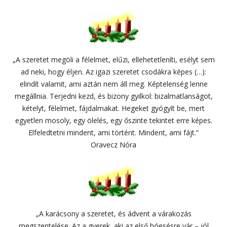
„A szeretet megöli a félelmet, elűzi, ellehetetleníti, esélyt sem
ad neki, hogy éljen. Az igazi szeretet csodákra képes (…):
elindít valamit, ami aztán nem áll meg. Képtelenség lenne
megállnia. Terjedni kezd, és bizony gyilkol: bizalmatlanságot,
kételyt, félelmet, fájdalmakat. Hegeket gyógyít be, mert
egyetlen mosoly, egy ölelés, egy őszinte tekintet erre képes.
Elfeledtetni mindent, ami történt. Mindent, ami fájt.”
Oravecz Nóra
„A karácsony a szeretet, és ádvent a várakozás
megszentelése. Az a gyerek, aki az első hóesésre vár – jól