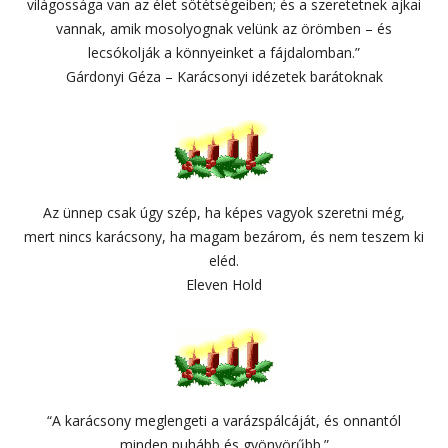
világossága van az élet sötétségeiben; és a szeretetnek ajkai
vannak, amik mosolyognak velünk az örömben – és
lecsókolják a könnyeinket a fájdalomban.”
Gárdonyi Géza – Karácsonyi idézetek barátoknak
Az ünnep csak úgy szép, ha képes vagyok szeretni még,
mert nincs karácsony, ha magam bezárom, és nem teszem ki
eléd.
Eleven Hold
“A karácsony meglengeti a varázspálcáját, és onnantól
minden puhább és gyönyörűbb.”