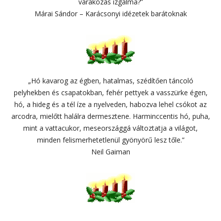
várakozás izgalma?”
Márai Sándor – Karácsonyi idézetek barátoknak
„Hó kavarog az égben, hatalmas, szédítően táncoló
pelyhekben és csapatokban, fehér pettyek a vasszürke égen,
hó, a hideg és a tél íze a nyelveden, habozva lehel csókot az
arcodra, mielőtt halálra dermesztene. Harminccentis hó, puha,
mint a vattacukor, meseországgá változtatja a világot,
minden felismerhetetlenül gyönyörű lesz tőle.”
Neil Gaiman