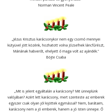
Norman Vincent Peale
„Jézus Krisztus karácsonykor nem egy csomó mennyei
kütyüvel jött közénk, hozhatott volna Józsefnek láncfűrészt,
Máriának habverőt, ehelyett ő maga volt az ajándék.”
Böjte Csaba
„Mit is jelent egyáltalán a karácsony? Mit ünneplünk
valójában? Azért lett karácsony, mert szenteste az emberek
egyszer csak olyan jól kijöttek egymással? Nem, barátaim,
karácsony nem a jó emberek, hanem a jó Isten ünnepe. Ő